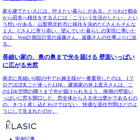
家を建てたい人には、叶えたい暮らしがある。とりわけ都会
から田舎へ移住をする人には「こういう生活がしたい」とい
う想いがある。山梨県北杜市に移住を決めたCさんもそんな
１人。Cさんに寄り添い、望んでいた暮らしの実現に導いた
のは、Vent計画設計室の遠藤さん。遠藤さんの仕事ぶりに迫
る。
長細い家の、奥の奥まで光を届ける 壁面いっぱい
に広がる光窓
南北に長細いO邸の中でお施主様が一番重視したのは、1フ
ロアほぼ丸ごと使ったLDK。建築家の井上直大さんは、こ
のLDK空間の隅々まで光が届けられるよう、南側の壁面い
っぱいに窓を開口した。窓全体から入る光は豊かであるもの
の、きつく差し込むわけではない。快適な居住空間はどのよ
うにして生まれたのか。
実例記事