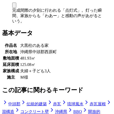
完成間際の夕刻に行われる「点灯式」。灯った瞬
間、家族からも「わあー」と感動の声があがると
いう。
基本データ
作品名
大黒柱のある家
所在地
沖縄県中頭郡西原町
敷地面積
481.93㎡
延床面積
125.08㎡
家族構成
夫婦＋子ども3人
施主
Ｍ様
この記事に関わるキーワード
中頭郡
伝統的建築
赤瓦
琉球風水
赤瓦屋根
混構造
コンクリート壁
沖縄県
BBQ
開放的