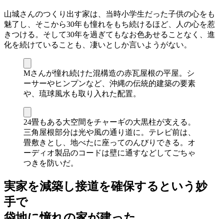
山城さんのつくり出す家は、当時小学生だった子供の心をも
魅了し、そこから30年も憧れをもち続けるほど、人の心を惹
きつける。そして30年を過ぎてもなお色あせることなく、進
化を続けていることも、凄いとしか言いようがない。
Mさんが憧れ続けた混構造の赤瓦屋根の平屋。シ
ーサーやヒンプンなど、沖縄の伝統的建築の要素
や、琉球風水も取り入れた配置。
24畳もある大空間をチャーギの大黒柱が支える。
三角屋根部分は光や風の通り道に。テレビ前は、
畳敷きとし、地べたに座ってのんびりできる。オ
ーディオ製品のコードは壁に通すなどしてごちゃ
つきを防いだ。
実家を減築し接道を確保するという妙
手で
袋地に憧れの家が建った