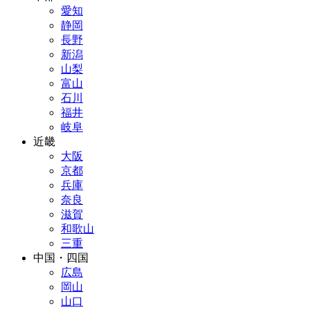
愛知
静岡
長野
新潟
山梨
富山
石川
福井
岐阜
近畿
大阪
京都
兵庫
奈良
滋賀
和歌山
三重
中国・四国
広島
岡山
山口