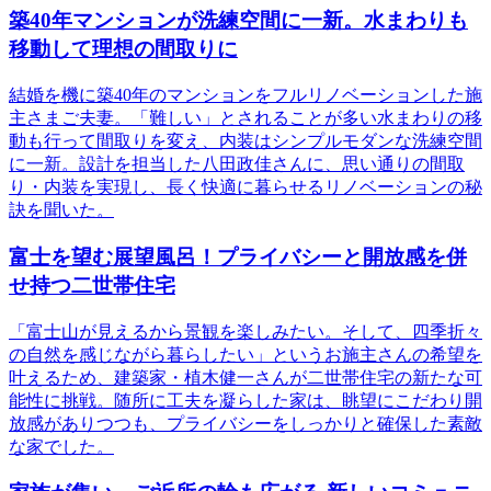
築40年マンションが洗練空間に一新。水まわりも
移動して理想の間取りに
結婚を機に築40年のマンションをフルリノベーションした施
主さまご夫妻。「難しい」とされることが多い水まわりの移
動も行って間取りを変え、内装はシンプルモダンな洗練空間
に一新。設計を担当した八田政佳さんに、思い通りの間取
り・内装を実現し、長く快適に暮らせるリノベーションの秘
訣を聞いた。
富士を望む展望風呂！プライバシーと開放感を併
せ持つ二世帯住宅
「富士山が見えるから景観を楽しみたい。そして、四季折々
の自然を感じながら暮らしたい」というお施主さんの希望を
叶えるため、建築家・植木健一さんが二世帯住宅の新たな可
能性に挑戦。随所に工夫を凝らした家は、眺望にこだわり開
放感がありつつも、プライバシーをしっかりと確保した素敵
な家でした。