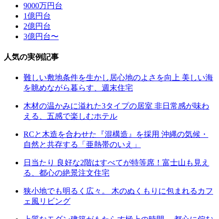
9000万円台
1億円台
2億円台
3億円台〜
人気の実例記事
難しい敷地条件を生かし居心地のよさを向上 美しい海
を眺めながら暮らす、週末住宅
木材の温かみに溢れた3タイプの居室 非日常感が味わ
える、五感で楽しむホテル
RCと木造を合わせた『混構造』を採用 沖縄の気候・
自然と共存する「亜熱帯のいえ」
日当たり 良好な2階はすべてが特等席！富士山も見え
る、都心の絶景注文住宅
狭小地でも明るく広々。 木のぬくもりに包まれるカフ
ェ風リビング