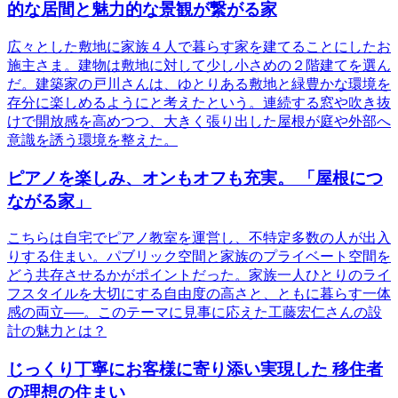
的な居間と魅力的な景観が繋がる家
広々とした敷地に家族４人で暮らす家を建てることにしたお
施主さま。建物は敷地に対して少し小さめの２階建てを選ん
だ。建築家の戸川さんは、ゆとりある敷地と緑豊かな環境を
存分に楽しめるようにと考えたという。連続する窓や吹き抜
けで開放感を高めつつ、大きく張り出した屋根が庭や外部へ
意識を誘う環境を整えた。
ピアノを楽しみ、オンもオフも充実。 「屋根につ
ながる家」
こちらは自宅でピアノ教室を運営し、不特定多数の人が出入
りする住まい。パブリック空間と家族のプライベート空間を
どう共存させるかがポイントだった。家族一人ひとりのライ
フスタイルを大切にする自由度の高さと、ともに暮らす一体
感の両立──。このテーマに見事に応えた工藤宏仁さんの設
計の魅力とは？
じっくり丁寧にお客様に寄り添い実現した 移住者
の理想の住まい