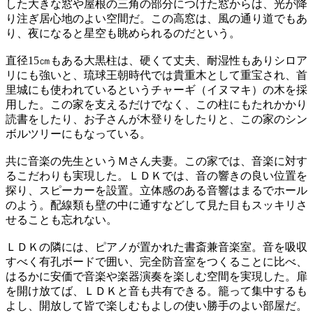
した大きな窓や屋根の三角の部分につけた窓からは、光が降
り注ぎ居心地のよい空間だ。この高窓は、風の通り道でもあ
り、夜になると星空も眺められるのだという。
直径15㎝もある大黒柱は、硬くて丈夫、耐湿性もありシロア
リにも強いと、琉球王朝時代では貴重木として重宝され、首
里城にも使われているというチャーギ（イヌマキ）の木を採
用した。この家を支えるだけでなく、この柱にもたれかかり
読書をしたり、お子さんが木登りをしたりと、この家のシン
ボルツリーにもなっている。
共に音楽の先生というＭさん夫妻。この家では、音楽に対す
るこだわりも実現した。ＬＤＫでは、音の響きの良い位置を
探り、スピーカーを設置。立体感のある音響はまるでホール
のよう。配線類も壁の中に通すなどして見た目もスッキリさ
せることも忘れない。
ＬＤＫの隣には、ピアノが置かれた書斎兼音楽室。音を吸収
すべく有孔ボードで囲い、完全防音室をつくることに比べ、
はるかに安価で音楽や楽器演奏を楽しむ空間を実現した。扉
を開け放てば、ＬＤＫと音も共有できる。籠って集中するも
よし、開放して皆で楽しむもよしの使い勝手のよい部屋だ。