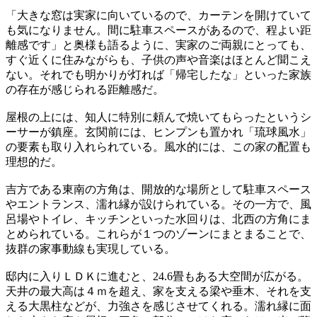
「大きな窓は実家に向いているので、カーテンを開けていて
も気になりません。間に駐車スペースがあるので、程よい距
離感です」と奥様も語るように、実家のご両親にとっても、
すぐ近くに住みながらも、子供の声や音楽はほとんど聞こえ
ない。それでも明かりが灯れば「帰宅したな」といった家族
の存在が感じられる距離感だ。
屋根の上には、知人に特別に頼んで焼いてもらったというシ
ーサーが鎮座。玄関前には、ヒンプンも置かれ「琉球風水」
の要素も取り入れられている。風水的には、この家の配置も
理想的だ。
吉方である東南の方角は、開放的な場所として駐車スペース
やエントランス、濡れ縁が設けられている。その一方で、風
呂場やトイレ、キッチンといった水回りは、北西の方角にま
とめられている。これらが１つのゾーンにまとまることで、
抜群の家事動線も実現している。
邸内に入りＬＤＫに進むと、24.6畳もある大空間が広がる。
天井の最大高は４ｍを超え、家を支える梁や垂木、それを支
える大黒柱などが、力強さを感じさせてくれる。濡れ縁に面