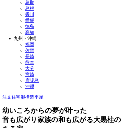
鳥取
島根
香川
愛媛
徳島
高知
九州・沖縄
福岡
佐賀
長崎
熊本
大分
宮崎
鹿児島
沖縄
注文住宅
混構造
平屋
幼いころからの夢が叶った
音も広がり家族の和も広がる大黒柱の