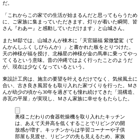
だ。
「これからこの家での生活が始まるんだと思ってもらうため
に、ご家族に集まっていただきます。灯りが着いた瞬間、皆
さん『わあー』と感動していただけます」と山城さん。
またＭ邸では、山城さんが棟木に「天官賜福 紫微鑾駕（て
んかんしふく しびらんか）」と書かれた板をとりつけた。
天の神様が福を授け、北極星の神様が金の馬車に乗ってやっ
てくるという意味。昔の沖縄ではよく行ったことのようだ
が、現在は少なくなっているという。
東設計工房は、施主の要望を叶えるだけでなく、気候風土に
合い、古き良き風習をも取り入れた家づくりを行った。Ｍさ
んが幼少の頃から30年を過ぎても憧れ続けてきた「混構造、
赤瓦の平屋」が実現し、Ｍさん家族に幸せをもたらした。
奥様こだわりの食器乾燥機を取り入れたキッチン
は、あえて天井高を低くすることでリビングの開
放感が増す。キッチンからは学習コーナーや子供
部屋も見渡せ、リビングの先も見えるため、家族