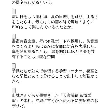
の帰宅もわかるという。
深い軒をもつ濡れ縁。夏の日差しを遮り、明るさ
をもたらす。最近はこの濡れ縁で毎週のように
BBQをして楽しんでいるのだとか。
書斎兼音楽室。壁は有孔ボードを採用し、防音室
をつくるよりもはるかに安価に防音を実現した。
扉を閉め籠ることも、扉を開けLDKと音楽を共
有することも可能な空間
子供たちが並んで学習する学習コーナー。寝室と
なる部屋とあえて分けることで集中して勉強がで
きる。
山城さんからが墨書きした「天官賜福 紫微鑾
駕」の木札。沖縄に古くから伝わる除災招福のお
守りだ。