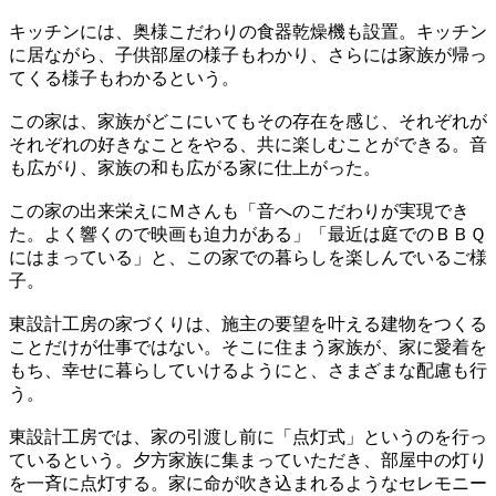
キッチンには、奥様こだわりの食器乾燥機も設置。キッチン
に居ながら、子供部屋の様子もわかり、さらには家族が帰っ
てくる様子もわかるという。
この家は、家族がどこにいてもその存在を感じ、それぞれが
それぞれの好きなことをやる、共に楽しむことができる。音
も広がり、家族の和も広がる家に仕上がった。
この家の出来栄えにＭさんも「音へのこだわりが実現でき
た。よく響くので映画も迫力がある」「最近は庭でのＢＢＱ
にはまっている」と、この家での暮らしを楽しんでいるご様
子。
東設計工房の家づくりは、施主の要望を叶える建物をつくる
ことだけが仕事ではない。そこに住まう家族が、家に愛着を
もち、幸せに暮らしていけるようにと、さまざまな配慮も行
う。
東設計工房では、家の引渡し前に「点灯式」というのを行っ
ているという。夕方家族に集まっていただき、部屋中の灯り
を一斉に点灯する。家に命が吹き込まれるようなセレモニー