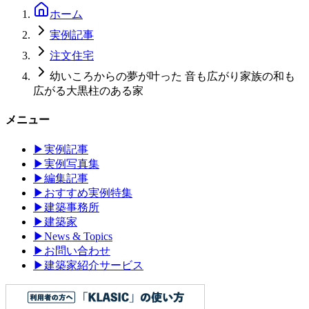
ホーム
実例記事
注文住宅
幼いころからの夢が叶った 音も広がり家族の和も
広がる大黒柱のある家
メニュー
▶
実例記事
▶
実例写真集
▶
編集記事
▶
おすすめ実例特集
▶
建築事務所
▶
建築家
▶
News & Topics
▶
お問い合わせ
▶
建築家紹介サービス