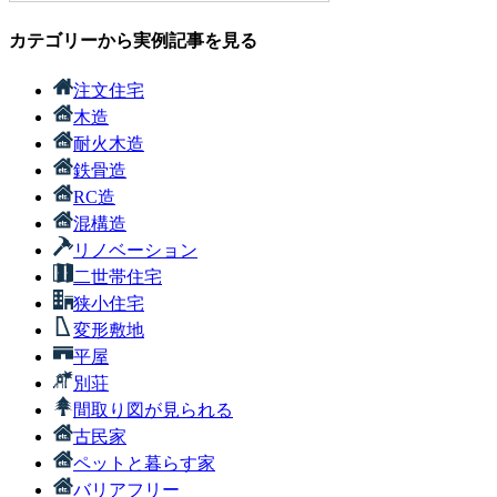
カテゴリーから実例記事を見る
注文住宅
木造
耐火木造
鉄骨造
RC造
混構造
リノベーション
二世帯住宅
狭小住宅
変形敷地
平屋
別荘
間取り図が見られる
古民家
ペットと暮らす家
バリアフリー