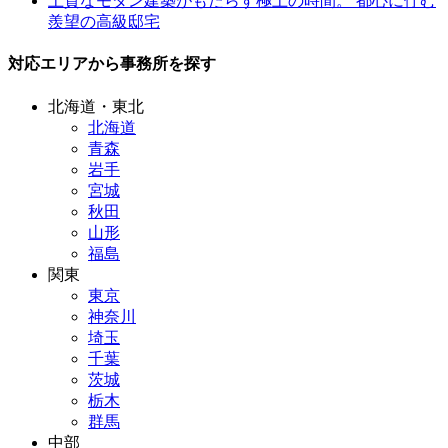
上質なモダン建築がもたらす極上の時間。 都心に佇む
羨望の高級邸宅
対応エリアから事務所を探す
北海道・東北
北海道
青森
岩手
宮城
秋田
山形
福島
関東
東京
神奈川
埼玉
千葉
茨城
栃木
群馬
中部