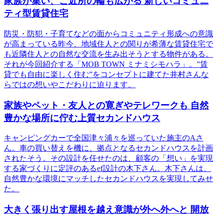
家族が集い、ご近所の輪も広がる 新しいコミュニ
ティ型賃貸住宅
防災・防犯・子育てなどの面からコミュニティ形成への意識
が高まっている昨今、地域住人との関りが希薄な賃貸住宅で
も近隣住人との自然な交流を生み出そうとする物件がある。
それが今回紹介する「MOB TOWN ミナミシモハラ」。‟賃
貸でも自由に楽しく住む”をコンセプトに建てた井村さんな
らではの想いやこだわりに迫ります。
家族やペット・友人との寛ぎやテレワークも 自然
豊かな場所に佇む上質セカンドハウス
キャンピングカーで全国津々浦々を巡っていた施主のAさ
ん。車の買い替えを機に、拠点となるセカンドハウスを計画
されたそう。その設計を任せたのは、顧客の「想い」を実現
する家づくりに定評のあるef設計の木下さん。木下さんは、
自然豊かな環境にマッチしたセカンドハウスを実現してみせ
た。
大きく張り出す屋根を越え意識が外へ外へと 開放