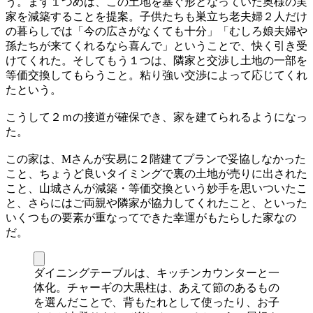
う。まず１つめは、この土地を塞ぐ形となっていた奥様の実
家を減築することを提案。子供たちも巣立ち老夫婦２人だけ
の暮らしでは「今の広さがなくても十分」「むしろ娘夫婦や
孫たちが来てくれるなら喜んで」ということで、快く引き受
けてくれた。そしてもう１つは、隣家と交渉し土地の一部を
等価交換してもらうこと。粘り強い交渉によって応じてくれ
たという。
こうして２ｍの接道が確保でき、家を建てられるようになっ
た。
この家は、Mさんが安易に２階建てプランで妥協しなかった
こと、ちょうど良いタイミングで裏の土地が売りに出された
こと、山城さんが減築・等価交換という妙手を思いついたこ
と、さらにはご両親や隣家が協力してくれたこと、といった
いくつもの要素が重なってできた幸運がもたらした家なの
だ。
ダイニングテーブルは、キッチンカウンターと一
体化。チャーギの大黒柱は、あえて節のあるもの
を選んだことで、背もたれとして使ったり、お子