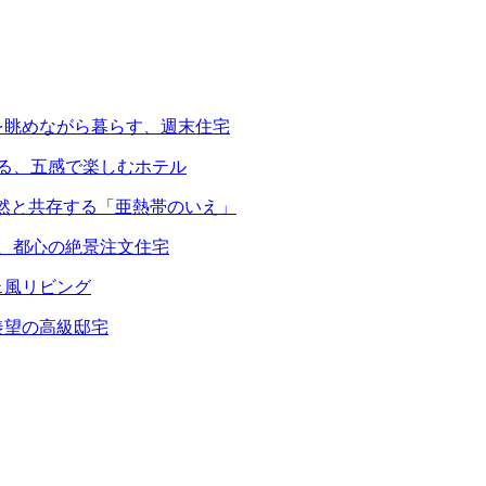
を眺めながら暮らす、週末住宅
える、五感で楽しむホテル
自然と共存する「亜熱帯のいえ」
る、都心の絶景注文住宅
ェ風リビング
羨望の高級邸宅