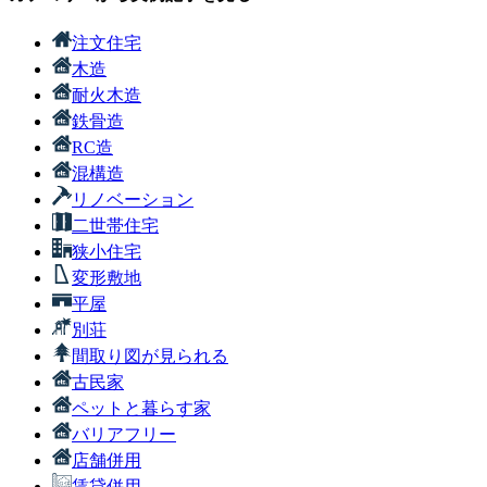
注文住宅
木造
耐火木造
鉄骨造
RC造
混構造
リノベーション
二世帯住宅
狭小住宅
変形敷地
平屋
別荘
間取り図が見られる
古民家
ペットと暮らす家
バリアフリー
店舗併用
賃貸併用