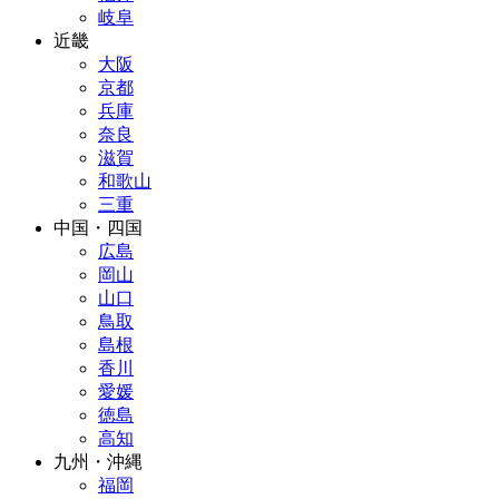
岐阜
近畿
大阪
京都
兵庫
奈良
滋賀
和歌山
三重
中国・四国
広島
岡山
山口
鳥取
島根
香川
愛媛
徳島
高知
九州・沖縄
福岡