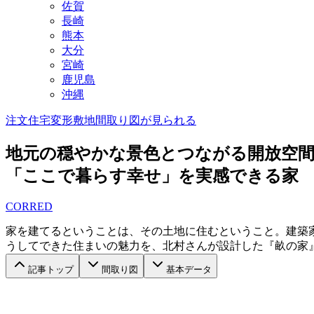
佐賀
長崎
熊本
大分
宮崎
鹿児島
沖縄
注文住宅
変形敷地
間取り図が見られる
地元の穏やかな景色とつながる開放空
「ここで暮らす幸せ」を実感できる家
CORRED
家を建てるということは、その土地に住むということ。建築
うしてできた住まいの魅力を、北村さんが設計した『畝の家
記事トップ
間取り図
基本データ