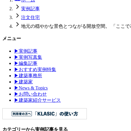
実例記事
注文住宅
地元の穏やかな景色とつながる開放空間。 「ここ
メニュー
▶
実例記事
▶
実例写真集
▶
編集記事
▶
おすすめ実例特集
▶
建築事務所
▶
建築家
▶
News & Topics
▶
お問い合わせ
▶
建築家紹介サービス
カテゴリーから実例記事を見る