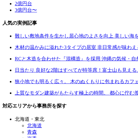
2億円台
3億円台〜
人気の実例記事
難しい敷地条件を生かし居心地のよさを向上 美しい海
木材の温かみに溢れた3タイプの居室 非日常感が味わ
RCと木造を合わせた『混構造』を採用 沖縄の気候・
日当たり 良好な2階はすべてが特等席！富士山も見え
狭小地でも明るく広々。 木のぬくもりに包まれるカフ
上質なモダン建築がもたらす極上の時間。 都心に佇む
対応エリアから事務所を探す
北海道・東北
北海道
青森