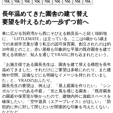
長年温めてきた園舎の建て替え
要望を叶えるため一歩ずつ前へ
東に広がる別府湾から西にそびえる鶴見岳へと続く傾斜地
に、「LITTLEMATE」は立っている。ここは0歳から5歳ま
での未就学児童が通う私立の認可保育園。創立されたのは約
20年前とのこと。赤い屋根も印象的な平屋の既存園舎を建て
替える依頼が、知人を通じてYRADに持ち込まれたという。
「お施主様である園長先生は、園舎を建て替える構想を長年
温めてきました。それだけにご要望は多岐にわたり、また建
物や空間、設備などにも明確なイメージを持たれていまし
た」と、YRADのおふたり。
園長先生の要望は、例えば、「屋上庭園を作りたい」「シン
ボルツリーのある中庭」「光と風を感じる園舎」「既存園舎
の園庭や保育室が狭かったので、建物内外に遊戯スペースを
確保したい」「空中遊具（エアープレイス）がほしい」「防
犯的に外に対して閉じたいが閉塞的な印象を与えたくない」
などなど。