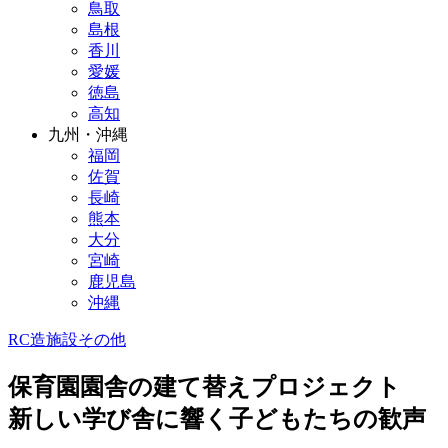
鳥取
島根
香川
愛媛
徳島
高知
九州・沖縄
福岡
佐賀
長崎
熊本
大分
宮崎
鹿児島
沖縄
RC造
施設
その他
保育園園舎の建て替えプロジェクト
新しい学び舎に響く子どもたちの歓声