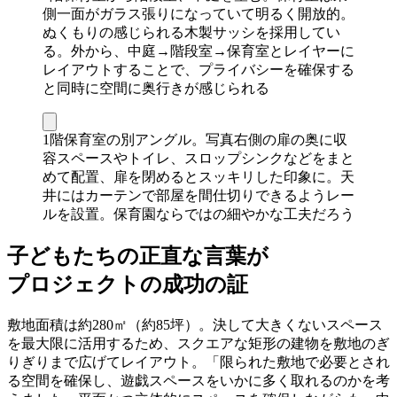
側一面がガラス張りになっていて明るく開放的。
ぬくもりの感じられる木製サッシを採用してい
る。外から、中庭→階段室→保育室とレイヤーに
レイアウトすることで、プライバシーを確保する
と同時に空間に奥行きが感じられる
1階保育室の別アングル。写真右側の扉の奥に収
容スペースやトイレ、スロップシンクなどをまと
めて配置、扉を閉めるとスッキリした印象に。天
井にはカーテンで部屋を間仕切りできるようレー
ルを設置。保育園ならではの細やかな工夫だろう
子どもたちの正直な言葉が
プロジェクトの成功の証
敷地面積は約280㎡（約85坪）。決して大きくないスペース
を最大限に活用するため、スクエアな矩形の建物を敷地のぎ
りぎりまで広げてレイアウト。「限られた敷地で必要とされ
る空間を確保し、遊戯スペースをいかに多く取れるのかを考