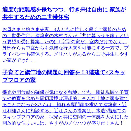
適度な距離感を保ちつつ、行き来は自由に 家族が
共生するための二世帯住宅
お母さまと娘さま夫妻、3人ともに忙しく働くご家族のため
の二世帯住宅。建築家の木村さんが「共に暮らせる家」とい
う要望を受け提案したのはL字型の家だ。室内だけでなく、
外部からも中庭からも気軽な行き来を可能にする一方で、プ
ライバシーも確保する。メリハリがあるからこそ共生しやす
い家ができた。
子育てと旗竿地の問題に回答を！3階建て×スキッ
プフロアの家
採光や開放感の確保が気になる敷地。でも、駅徒歩圏で子育
てや教育を含めた周辺環境は理想的。そんな土地に家を建て
ることになったSさんは、頼れる専門家を求めて建築家・近
江利雄さんに相談する。近江さんの提案は、木造3階建ての
スキップフロアの家。採光と共に空間の一体感を大切にした
開放的な住まいには、さすがのノウハウが盛りだくさん！