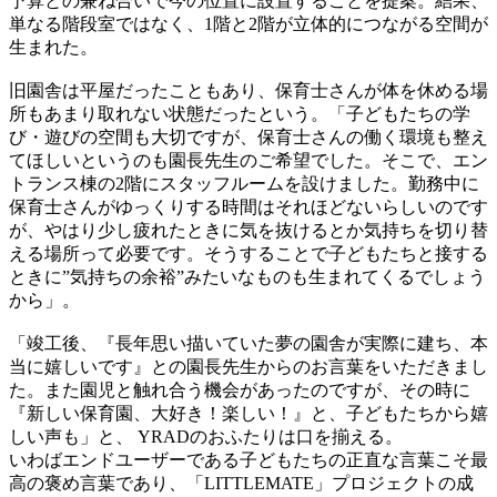
予算との兼ね合いで今の位置に設置することを提案。結果、
単なる階段室ではなく、1階と2階が立体的につながる空間が
生まれた。
旧園舎は平屋だったこともあり、保育士さんが体を休める場
所もあまり取れない状態だったという。「子どもたちの学
び・遊びの空間も大切ですが、保育士さんの働く環境も整え
てほしいというのも園長先生のご希望でした。そこで、エン
トランス棟の2階にスタッフルームを設けました。勤務中に
保育士さんがゆっくりする時間はそれほどないらしいのです
が、やはり少し疲れたときに気を抜けるとか気持ちを切り替
える場所って必要です。そうすることで子どもたちと接する
ときに”気持ちの余裕”みたいなものも生まれてくるでしょう
から」。
「竣工後、『長年思い描いていた夢の園舎が実際に建ち、本
当に嬉しいです』との園長先生からのお言葉をいただきまし
た。また園児と触れ合う機会があったのですが、その時に
『新しい保育園、大好き！楽しい！』と、子どもたちから嬉
しい声も」と、 YRADのおふたりは口を揃える。
いわばエンドユーザーである子どもたちの正直な言葉こそ最
高の褒め言葉であり、「LITTLEMATE」プロジェクトの成