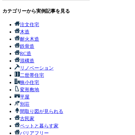
カテゴリーから実例記事を見る
注文住宅
木造
耐火木造
鉄骨造
RC造
混構造
リノベーション
二世帯住宅
狭小住宅
変形敷地
平屋
別荘
間取り図が見られる
古民家
ペットと暮らす家
バリアフリー