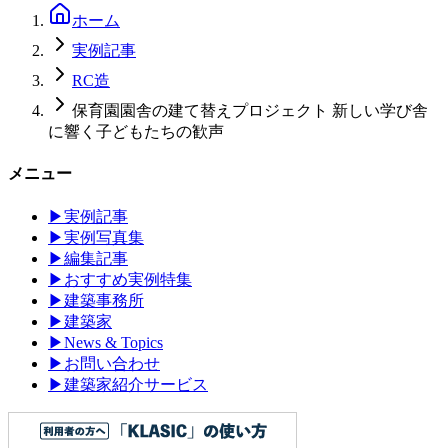
ホーム
実例記事
RC造
保育園園舎の建て替えプロジェクト 新しい学び舎
に響く子どもたちの歓声
メニュー
▶
実例記事
▶
実例写真集
▶
編集記事
▶
おすすめ実例特集
▶
建築事務所
▶
建築家
▶
News & Topics
▶
お問い合わせ
▶
建築家紹介サービス