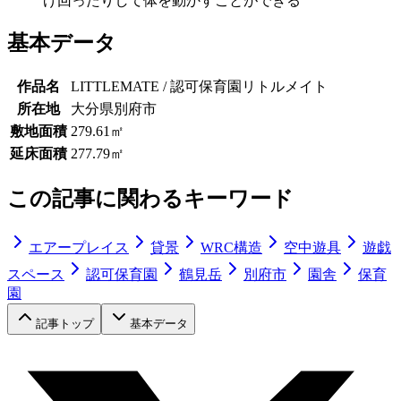
げ回ったりして体を動かすことができる
基本データ
作品名
LITTLEMATE / 認可保育園リトルメイト
所在地
大分県別府市
敷地面積
279.61㎡
延床面積
277.79㎡
この記事に関わるキーワード
エアープレイス
貸景
WRC構造
空中遊具
遊戯
スペース
認可保育園
鶴見岳
別府市
園舎
保育
園
記事トップ
基本データ