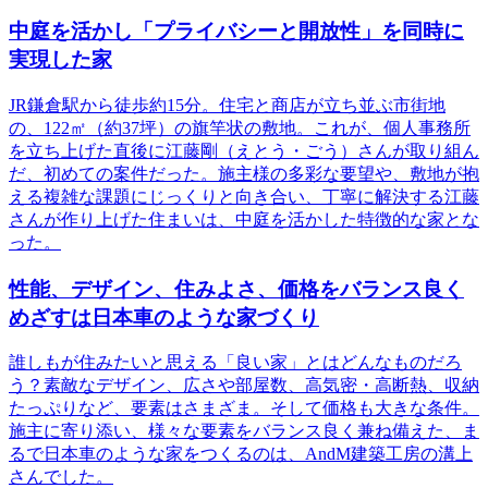
中庭を活かし「プライバシーと開放性」を同時に
実現した家
JR鎌倉駅から徒歩約15分。住宅と商店が立ち並ぶ市街地
の、122㎡（約37坪）の旗竿状の敷地。これが、個人事務所
を立ち上げた直後に江藤剛（えとう・ごう）さんが取り組ん
だ、初めての案件だった。施主様の多彩な要望や、敷地が抱
える複雑な課題にじっくりと向き合い、丁寧に解決する江藤
さんが作り上げた住まいは、中庭を活かした特徴的な家とな
った。
性能、デザイン、住みよさ、価格をバランス良く
めざすは日本車のような家づくり
誰しもが住みたいと思える「良い家」とはどんなものだろ
う？素敵なデザイン、広さや部屋数、高気密・高断熱、収納
たっぷりなど、要素はさまざま。そして価格も大きな条件。
施主に寄り添い、様々な要素をバランス良く兼ね備えた、ま
るで日本車のような家をつくるのは、AndM建築工房の溝上
さんでした。