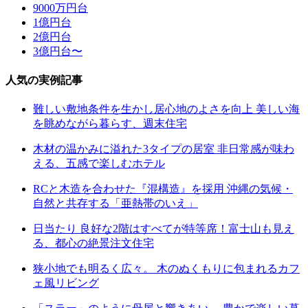
9000万円台
1億円台
2億円台
3億円台〜
人気の実例記事
難しい敷地条件を生かし居心地のよさを向上 美しい海
を眺めながら暮らす、週末住宅
木材の温かみに溢れた3タイプの居室 非日常感が味わ
える、五感で楽しむホテル
RCと木造を合わせた『混構造』を採用 沖縄の気候・
自然と共存する「亜熱帯のいえ」
日当たり 良好な2階はすべてが特等席！富士山も見え
る、都心の絶景注文住宅
狭小地でも明るく広々。 木のぬくもりに包まれるカフ
ェ風リビング