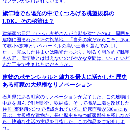
なプランが採用されています。
旗竿地でも陽光の中でくつろげる眺望抜群の
LDK。その秘策は？
建築家の日部（かべ）友裕さんが自邸を建てたのは、周囲を
建物に囲まれた21坪の旗竿地。「自分の家だからこそ、あえ
て狭小×旗竿というハードルの高い土地を選んでみまし
た」。完成した住まいは陽光たっぷり、明るく開放的で眺望
も抜群。旗竿地とは思えないのびやかな空間は、いったいど
んな工夫で生まれたのだろうか。
建物のポテンシャルと魅力を最大に活かした 歴史
ある町家の大規模なリノベーション
石川県にある町家のリノベーションが完了した。この建物は
中庭を囲んで町屋部分、収納蔵、そして撚糸工場を改修した
住居+事務所の3つで構成されている。延床面積が500㎡にも
及ぶ、大規模な建物だ。長い歴史を持つ町家部分を残しなが
ら、快適な生活の実現を目指した、この作品をご紹介しよ
う。