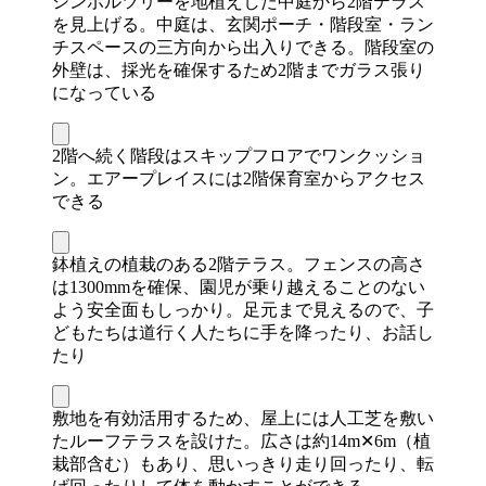
シンボルツリーを地植えした中庭から2階テラス
を見上げる。中庭は、玄関ポーチ・階段室・ラン
チスペースの三方向から出入りできる。階段室の
外壁は、採光を確保するため2階までガラス張り
になっている
2階へ続く階段はスキップフロアでワンクッショ
ン。エアープレイスには2階保育室からアクセス
できる
鉢植えの植栽のある2階テラス。フェンスの高さ
は1300mmを確保、園児が乗り越えることのない
よう安全面もしっかり。足元まで見えるので、子
どもたちは道行く人たちに手を降ったり、お話し
たり
敷地を有効活用するため、屋上には人工芝を敷い
たルーフテラスを設けた。広さは約14m✕6m（植
栽部含む）もあり、思いっきり走り回ったり、転