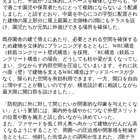
えました。平面かつ立体的にスペースを確保しながらも、中
で過ごす園児や保育者たちにとって複雑にならないよう配慮
しました」と話すとおり、中庭を中心にコの字型に配置され
た建物の屋上部分に屋上庭園と北側棟の2階にもテラスを設
け、園児たちが元気に外遊びできる場所を確保した。
既存園舎の建て替えにあたり、必要とされる空間を確保する
ため建物を立体的にプランニングするとともに、WRC構造
（鉄筋コンクリート壁式構造）を採用。「RC構造（鉄筋コ
ンクリート構造）の場合、どうしても柱や梁が太くなってし
まい、少なからず内部空間を圧迫していまいます。それに比
べ面（壁）で建物を支えるWRC構造はデッドスペースが少
なく、限られた空間を有効利用できます。一方、開口を自由
に増やすことが難しいのですが、構造設計者に相談しながら
最大限に開口部を設けました」。
「防犯的に外に対して閉じたいが閉塞的な印象を与えたくな
い」という要望には、園内外を緩やかにつなぐ外壁スリット
の位置や数を施主と話し合いながら決めていった。
また、ファサードを低く抑え奥へ向かって建物がだんだん高
くなるようにすることで、周囲への圧迫感や閉塞感を軽減す
るとともに、傾斜した街並みとの調和が生まれた。2階テラ