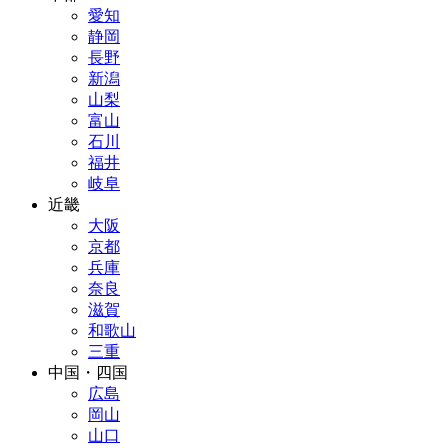
愛知
静岡
長野
新潟
山梨
富山
石川
福井
岐阜
近畿
大阪
京都
兵庫
奈良
滋賀
和歌山
三重
中国・四国
広島
岡山
山口