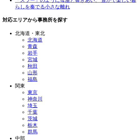
「スラー」のように母屋と響きあい、 豊かで楽しい暮
らしを奏でる小さな離れ
対応エリアから事務所を探す
北海道・東北
北海道
青森
岩手
宮城
秋田
山形
福島
関東
東京
神奈川
埼玉
千葉
茨城
栃木
群馬
中部