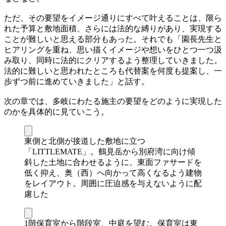
ただ、その要望をイメージ通りにすべて叶えることは、限ら
れた予算と敷地面積、さらには法的な縛りがあり、実現する
ことが難しいと思える部分もあった。それでも「園長先生と
ヒアリングを重ね、思い描くイメージや想いをひとつ一つ汲
み取り、同時に法的にクリアするよう整理していきました。
法的に難しいと思われたところも代替案を何度も提案し、一
歩ずつ前に進めていきました」と話す。
次の章では、多岐にわたる施主の要望をどのように実現した
のかを具体的に見ていこう。
東側と北側が接道した敷地に立つ
「LITTLEMATE」。鶴見岳から別府湾に向け傾
斜した土地に合わせるように、東面ファサードを
低く抑え、奥（西）へ向かって高くなるよう建物
をレイアウト。周囲に圧迫感を与えないように配
慮した
1階保育室から階段室、中庭を望む。保育室は東