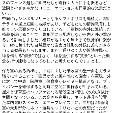
スのフェンス越しに園児たちが道行く人々に手を振るなど、
近隣とのささやかなコミュニケーションも日常的な光景だと
いう。
中庭にはシンボルツリーとなるシマトネリコを地植え。2階
テラスや屋上庭園にも緑があり、子どもたちの情操教育にも
好ましい景観をつくり出している。「建物の内外に連続した
植栽を設けることで、防犯面にも配慮しながら内と外が繋が
るよう計画しました。植栽が地面から屋上まで視覚的に繋が
り、緑に包まれた自然豊かな園舎は矩形の外観に柔らかさを
与える効果もたらします。また、通りゆく人や近隣住民へ、
緑を借りる"借景"ではなく、緑を提供する"貸景"といった概
念を持つ建物になって欲しいと考えたからです」とも。
保育室のある西棟は、中庭に面した階段室の壁一面をガラス
張りにすることで「園児が光と風を感じる園舎」を実現。外
に対して中庭→階段室→保育室がレイヤー構造となり、プラ
イバシーを確保すると同時に空間に奥行きが生まれている。
屋外と保育室のバッファとなる階段室は2階までの吹き抜け
空間となっている。この高さを利用し、ネット遊具を設置し
た屋内遊戯スペース「エアープレイス」に。当初は2階保育
室の天井部分にネット遊具をつくりたいとの要望だったが、