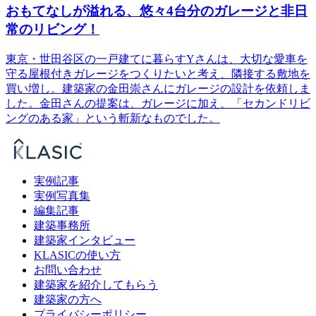
おもてなしが溢れる、悠々4台分のガレージと非日
常のリビング！
東京・世田谷区の一戸建てに暮らすYさんは、大切な愛車を
守る屋根付きガレージをつくりたいと考え、隣接する敷地を
買い増し。建築家の金田崇さんにガレージの設計を依頼しま
した。金田さんの提案は、ガレージに加え、「セカンドリビ
ングのある家」という斬新なものでした。
実例記事
実例写真集
編集記事
建築事務所
建築家インタビュー
KLASICの使い方
お問い合わせ
建築家を紹介してもらう
建築家の方へ
プライバシーポリシー