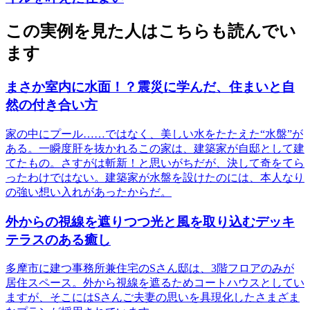
この実例を見た人はこちらも読んでい
ます
まさか室内に水面！？震災に学んだ、住まいと自
然の付き合い方
家の中にプール……ではなく、美しい水をたたえた“水盤”が
ある。一瞬度肝を抜かれるこの家は、建築家が自邸として建
てたもの。さすがは斬新！と思いがちだが、決して奇をてら
ったわけではない。建築家が水盤を設けたのには、本人なり
の強い想い入れがあったからだ。
外からの視線を遮りつつ光と風を取り込むデッキ
テラスのある癒し
多摩市に建つ事務所兼住宅のSさん邸は、3階フロアのみが
居住スペース。外から視線を遮るためコートハウスとしてい
ますが、そこにはSさんご夫妻の思いを具現化したさまざま