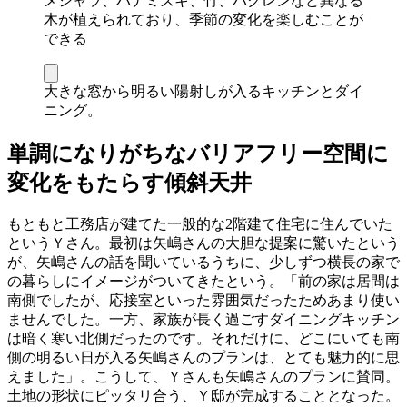
メシャラ、ハナミズキ、竹、ハクレンなど異なる
木が植えられており、季節の変化を楽しむことが
できる
大きな窓から明るい陽射しが入るキッチンとダイ
ニング。
単調になりがちなバリアフリー空間に
変化をもたらす傾斜天井
もともと工務店が建てた一般的な2階建て住宅に住んでいた
というＹさん。最初は矢嶋さんの大胆な提案に驚いたという
が、矢嶋さんの話を聞いているうちに、少しずつ横長の家で
の暮らしにイメージがついてきたという。「前の家は居間は
南側でしたが、応接室といった雰囲気だったためあまり使い
ませんでした。一方、家族が長く過ごすダイニングキッチン
は暗く寒い北側だったのです。それだけに、どこにいても南
側の明るい日が入る矢嶋さんのプランは、とても魅力的に思
えました」。こうして、Ｙさんも矢嶋さんのプランに賛同。
土地の形状にピッタリ合う、Ｙ邸が完成することとなった。