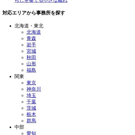
らしを奏でる小さな離れ
対応エリアから事務所を探す
北海道・東北
北海道
青森
岩手
宮城
秋田
山形
福島
関東
東京
神奈川
埼玉
千葉
茨城
栃木
群馬
中部
愛知