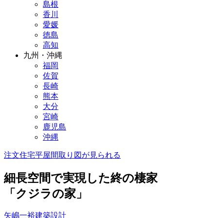
島根
香川
愛媛
徳島
高知
九州・沖縄
福岡
佐賀
長崎
熊本
大分
宮崎
鹿児島
沖縄
注文住宅
平屋
間取り図が見られる
細長空間で実現した終の棲家
「クジラの家」
矢嶋一裕建築設計