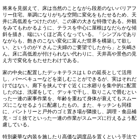
将来を見据えて、床は当然のことながら段差のないバリアフ
リー住宅。単調になりがちな空間に変化をもたせるため、天
井に高低差をつけたのが、この家の大きな特徴である。外観
をみてもわかるように、テラスを中心に屋根はなだらかな傾
斜を描き、端にいくほど高くなっている。「シンプルであり
ながらも、飽きのこない変化に富んだ世界を構築して欲し
い、というのがＹさんご夫婦のご要望でしたから」と矢嶋さ
ん。床に高低差が付けられない代わりに、天井高や景色の見
え方で変化をもたせたわけである。
家の中央に配置したデッキテラスはＬＤの延長として活用
し、バーベキューなどを楽しむことができるが、実はそれだ
けではない。廊下を挟んですぐ近くに水廻りを集中的に配置
したのは、洗濯をして、デッキで干し、取りこんで畳むとい
った一連の家事作業を、年齢を重ねて身体が衰えてもスムー
ズにこなせるように配慮したもの。また、キッチンも同様
に、パントリーと戸外のゴミ置き場が隣接し、調理・食品補
充・ゴミ捨てといった一連の作業がスムーズに行えるよう配
慮している。
特別豪華な内装を施したり高価な調度品を置くという手法で