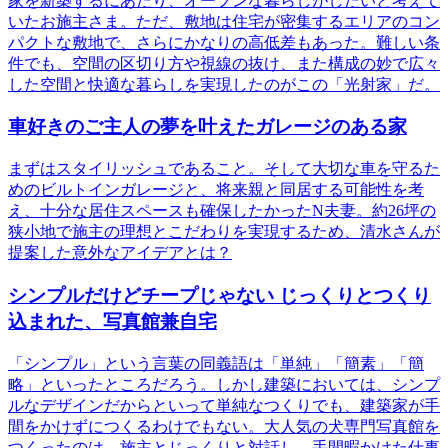
家を新築するにあたり、オープンな暮らしがしたいと考えて
いたお施主さま。ただ、敷地は住宅が密集するエリアのコン
パクトな敷地で、さらにかなりの高低差もあった。難しい条
件でも、空間の区切り方や視線の抜け、また構成の妙で広々
した空間と快適な暮らしを実現したのがこの「光射家」だ。
車好きのご主人の夢を叶えたガレージのある家
まずはスタイリッシュであること。そして大切な車を守るた
めのビルトインガレージと、将来親と同居する可能性を考
え、十分な居住スペースも確保したかったN夫妻。約26坪の
狭小地で施主の理想とこだわりを実現するため、清水さんが
提案した意外なアイデアとは？
シンプルだけどチープじゃない じっくりとつくり
込まれた、写真館兼自宅
「シンプル」という言葉の同義語は「単純」「簡素」「簡
略」といったところだろう。しかし建築においては、シンプ
ルなデザインだからといって単純なつくりでも、建築家が手
間をかけずにつくるわけでもない。大人気の犬専門写真館を
つくったのは、施主とじっくりと対話し、手間暇かけた仕事