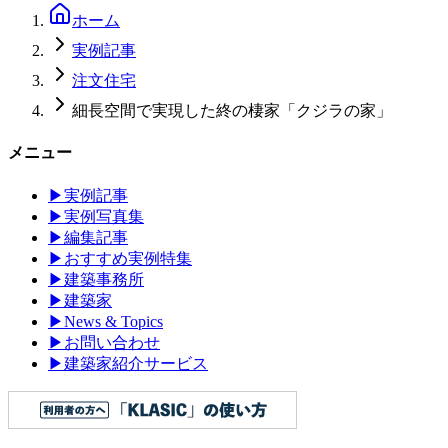
ホーム
実例記事
注文住宅
細長空間で実現した終の棲家「クジラの家」
メニュー
▶
実例記事
▶
実例写真集
▶
編集記事
▶
おすすめ実例特集
▶
建築事務所
▶
建築家
▶
News & Topics
▶
お問い合わせ
▶
建築家紹介サービス