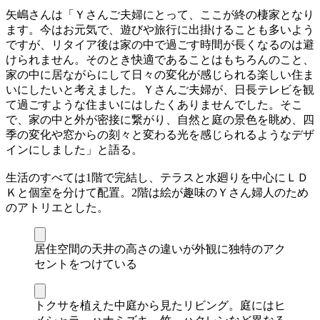
矢嶋さんは「Ｙさんご夫婦にとって、ここが終の棲家となり
ます。今はお元気で、遊びや旅行に出掛けることも多いよう
ですが、リタイア後は家の中で過ごす時間が長くなるのは避
けられません。そのとき快適であることはもちろんのこと、
家の中に居ながらにして日々の変化が感じられる楽しい住ま
いにしたいと考えました。Ｙさんご夫婦が、日長テレビを観
て過ごすような住まいにはしたくありませんでした。そこ
で、家の中と外が密接に繋がり、自然と庭の景色を眺め、四
季の変化や窓からの刻々と変わる光を感じられるようなデザ
インにしました」と語る。
生活のすべては1階で完結し、テラスと水廻りを中心にＬＤ
Ｋと個室を分けて配置。2階は絵が趣味のＹさん婦人のため
のアトリエとした。
居住空間の天井の高さの違いが外観に独特のアク
セントをつけている
トクサを植えた中庭から見たリビング。庭にはヒ