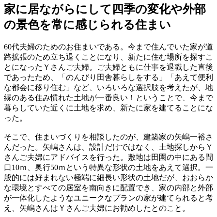
家に居ながらにして四季の変化や外部
の景色を常に感じられる住まい
60代夫婦のためのお住まいである。今まで住んでいた家が道
路拡張のため立ち退くことになり、新たに住む場所を探すこ
とになったＹさんご夫婦。ご夫婦ともに仕事を退職した直後
であったため、「のんびり田舎暮らしをする」「あえて便利
な都会に移り住む」など、いろいろな選択肢を考えたが、地
縁のある住み慣れた土地が一番良い！ということで、今まで
暮らしていた近くに土地を求め、新たに家を建てることにな
った。
そこで、住まいづくりを相談したのが、建築家の矢嶋一裕さ
んだった。矢嶋さんは、設計だけではなく、土地探しからＹ
さんご夫婦にアドバイスを行った。敷地は田園の中にある間
口10ｍ、奥行50ｍという特異な形状の土地をあえて選択。一
般的には好まれない極端に細長い形状の土地だが、おおらか
な環境とすべての居室を南向きに配置でき、家の内部と外部
が一体化したようなユニークなプランの家が建てられると考
え、矢嶋さんはＹさんご夫婦にお勧めしたとのこと。