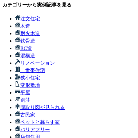
カテゴリーから実例記事を見る
注文住宅
木造
耐火木造
鉄骨造
RC造
混構造
リノベーション
二世帯住宅
狭小住宅
変形敷地
平屋
別荘
間取り図が見られる
古民家
ペットと暮らす家
バリアフリー
店舗併用