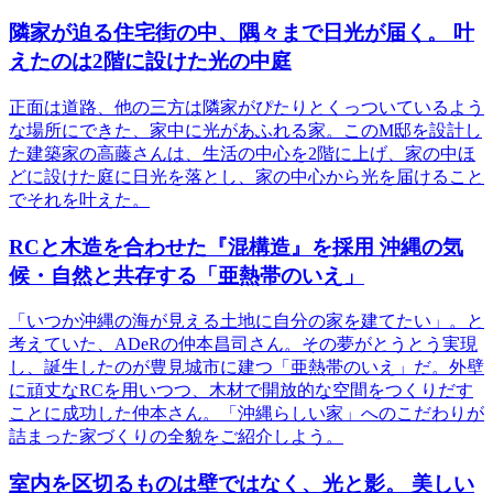
隣家が迫る住宅街の中、隅々まで日光が届く。 叶
えたのは2階に設けた光の中庭
正面は道路、他の三方は隣家がぴたりとくっついているよう
な場所にできた、家中に光があふれる家。このM邸を設計し
た建築家の高藤さんは、生活の中心を2階に上げ、家の中ほ
どに設けた庭に日光を落とし、家の中心から光を届けること
でそれを叶えた。
RCと木造を合わせた『混構造』を採用 沖縄の気
候・自然と共存する「亜熱帯のいえ」
「いつか沖縄の海が見える土地に自分の家を建てたい」。と
考えていた、ADeRの仲本昌司さん。その夢がとうとう実現
し、誕生したのが豊見城市に建つ「亜熱帯のいえ」だ。外壁
に頑丈なRCを用いつつ、木材で開放的な空間をつくりだす
ことに成功した仲本さん。「沖縄らしい家」へのこだわりが
詰まった家づくりの全貌をご紹介しよう。
室内を区切るものは壁ではなく、光と影。 美しい