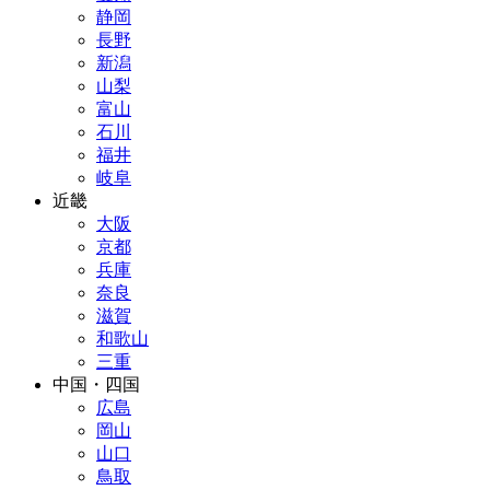
静岡
長野
新潟
山梨
富山
石川
福井
岐阜
近畿
大阪
京都
兵庫
奈良
滋賀
和歌山
三重
中国・四国
広島
岡山
山口
鳥取