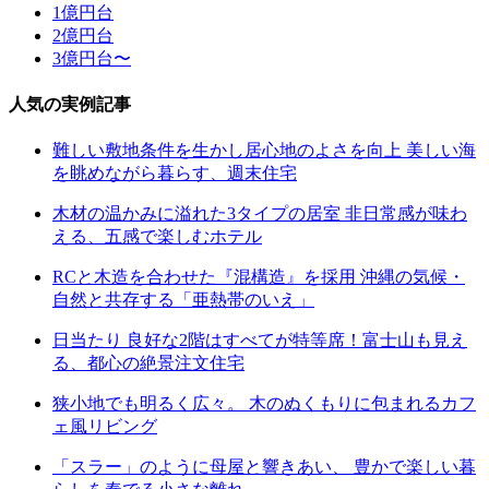
1億円台
2億円台
3億円台〜
人気の実例記事
難しい敷地条件を生かし居心地のよさを向上 美しい海
を眺めながら暮らす、週末住宅
木材の温かみに溢れた3タイプの居室 非日常感が味わ
える、五感で楽しむホテル
RCと木造を合わせた『混構造』を採用 沖縄の気候・
自然と共存する「亜熱帯のいえ」
日当たり 良好な2階はすべてが特等席！富士山も見え
る、都心の絶景注文住宅
狭小地でも明るく広々。 木のぬくもりに包まれるカフ
ェ風リビング
「スラー」のように母屋と響きあい、 豊かで楽しい暮