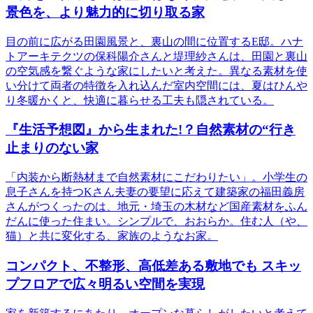
景色を、より魅力的に切り取る家
目の前に広がる田園風景と、裏山の間に位置するE邸。ハナ
トアーキテクツの保科陽介さんと堤理紗さんは、田園と裏山
の空気感を繋ぐような家にしたいと考えた。異なる素材を使
い分けて両者の特徴を入れ込んだ室内空間には、夏はひんや
り冬暖かくと、快適に暮らせる工夫も隠されている。
『生活予想図』から生まれた!？自然素材の“行き
止まりのない家
「内装から断熱材まで自然素材にこだわりたい」。小学生の
息子さんを持つKさん夫妻の要望に応えて建築家の福田義房
さんがつくったのは、地元・埼玉の木材など国産素材をふん
だんに使った住まい。シンプルで、おおらか。住む人（や、
猫）と共に変化する、家族のようなお家。
コンパクト、不整形、高低差ある敷地でも スキッ
プフロアで広々明るい空間を実現