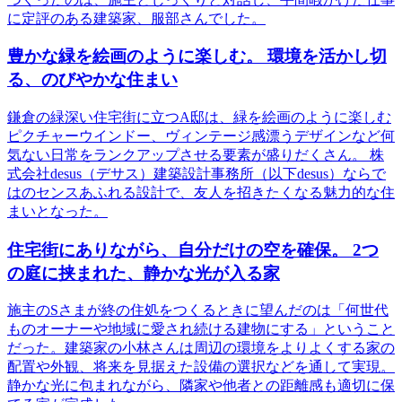
に定評のある建築家、服部さんでした。
豊かな緑を絵画のように楽しむ。 環境を活かし切
る、のびやかな住まい
鎌倉の緑深い住宅街に立つA邸は、緑を絵画のように楽しむ
ピクチャーウインドー、ヴィンテージ感漂うデザインなど何
気ない日常をランクアップさせる要素が盛りだくさん。 株
式会社desus（デサス）建築設計事務所（以下desus）ならで
はのセンスあふれる設計で、友人を招きたくなる魅力的な住
まいとなった。
住宅街にありながら、自分だけの空を確保。 2つ
の庭に挟まれた、静かな光が入る家
施主のSさまが終の住処をつくるときに望んだのは「何世代
ものオーナーや地域に愛され続ける建物にする」ということ
だった。建築家の小林さんは周辺の環境をよりよくする家の
配置や外観、将来を見据えた設備の選択などを通して実現。
静かな光に包まれながら、隣家や他者との距離感も適切に保