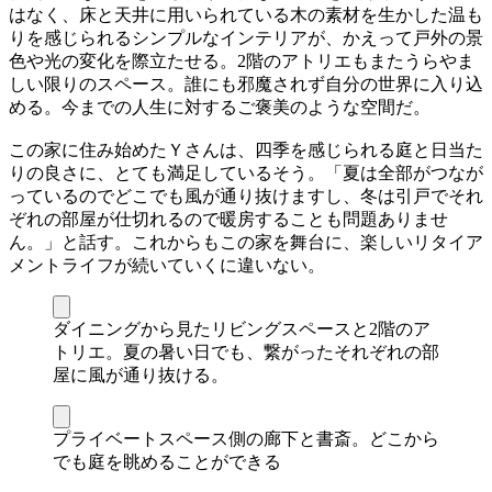
はなく、床と天井に用いられている木の素材を生かした温も
りを感じられるシンプルなインテリアが、かえって戸外の景
色や光の変化を際立たせる。2階のアトリエもまたうらやま
しい限りのスペース。誰にも邪魔されず自分の世界に入り込
める。今までの人生に対するご褒美のような空間だ。
この家に住み始めたＹさんは、四季を感じられる庭と日当た
りの良さに、とても満足しているそう。「夏は全部がつなが
っているのでどこでも風が通り抜けますし、冬は引戸でそれ
ぞれの部屋が仕切れるので暖房することも問題ありませ
ん。」と話す。これからもこの家を舞台に、楽しいリタイア
メントライフが続いていくに違いない。
ダイニングから見たリビングスペースと2階のア
トリエ。夏の暑い日でも、繋がったそれぞれの部
屋に風が通り抜ける。
プライベートスペース側の廊下と書斎。どこから
でも庭を眺めることができる