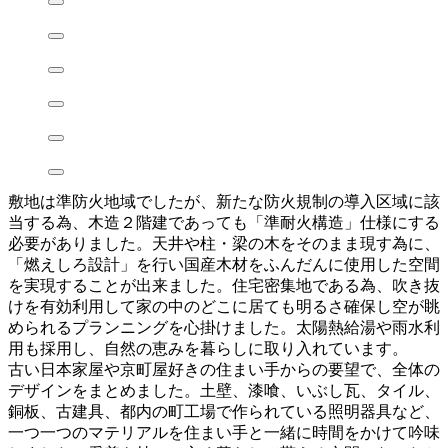
敷地は準防火地域でしたが、新たな防火規制の導入区域に該
当する為、木造２階建であっても「準耐火構造」仕様にする
必要がありました。天井や柱・梁の木をそのまま現す為に、
「燃えしろ設計」を行い国産木材をふんだんに使用した空間
を実現することが出来ました。住宅密集地である為、吹き抜
けを有効利用して家の中のどこに居ても明るさ確保し空が眺
められるプランニングを心掛けました。太陽熱給湯や雨水利
用も採用し、自然の恵みを暮らしに取り入れています。
古い日本家屋や京町屋好きの住まい手からの要望で、全体の
デザインをまとめました。土壁、漆喰、いぶし瓦、タイル、
銅板、古建具、都内の町工場で作られている照明器具など、
一つ一つのマテリアルを住まい手と一緒に時間をかけて吟味