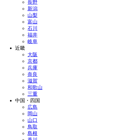
長野
新潟
山梨
富山
石川
福井
岐阜
近畿
大阪
京都
兵庫
奈良
滋賀
和歌山
三重
中国・四国
広島
岡山
山口
鳥取
島根
香川