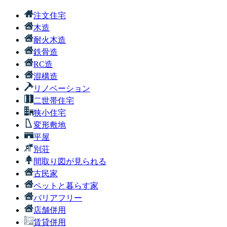
注文住宅
木造
耐火木造
鉄骨造
RC造
混構造
リノベーション
二世帯住宅
狭小住宅
変形敷地
平屋
別荘
間取り図が見られる
古民家
ペットと暮らす家
バリアフリー
店舗併用
賃貸併用