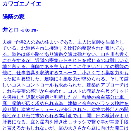
カワゴエノイエ
陽蔭の家
井とロ -i to ro-
夫婦+子供2人の為の住まいである。主人は庭師を生業とし
ている。北道路４ｍに接道する比較的整形された敷地であ
る。道路は袋小路であり通過交通は殆どない。山も川も近く
に存在するが、近隣の密集からそれらを感じるのは難しい立
地と言える。庭師である主人はここに住まいとしての機能の
他に、仕事道具を収納するスペース、小さくても集客力をも
った庭を要望した。建物にも集客力が求められる。そして厳
しいコストコントロールも求められた。建築的アプローチは
これら要望の整理から始めた。コストの問題から尺グリッド
を保持した矩形が最適と判断したが、敷地の余白部分に車、
庭、収納が広く求められる為、建物と余白のバランス検討を
繰り返し建物ヴォリュームが決定された。建物の外部との関
係性がより密に求められる本計画では、開口部の検討がより
肝要になる。庭と屋内を掃き出しサッシで繋ぐ事が常套手段
と言えるかもしれないが、庭の大きさから庭に向けた開口は