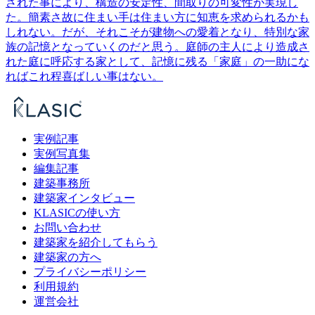
された事により、構造の安定性、間取りの可変性が実現し
た。簡素さ故に住まい手は住まい方に知恵を求められるかも
しれない。だが、それこそが建物への愛着となり、特別な家
族の記憶となっていくのだと思う。庭師の主人により造成さ
れた庭に呼応する家として、記憶に残る「家庭」の一助にな
ればこれ程喜ばしい事はない。
実例記事
実例写真集
編集記事
建築事務所
建築家インタビュー
KLASICの使い方
お問い合わせ
建築家を紹介してもらう
建築家の方へ
プライバシーポリシー
利用規約
運営会社