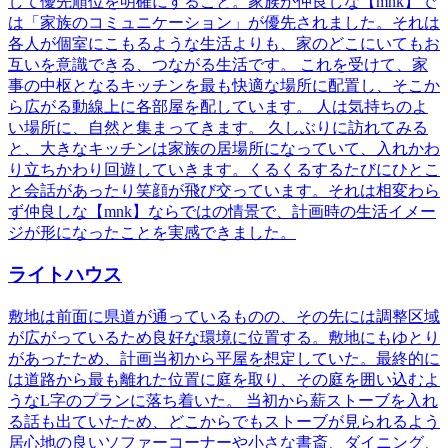
して優先順位を明確にすること。家族が仲良しな【mnk】で
は「家族のコミュニケーション」が優先されました。それは
各人が個室にこもるような生活よりも、家のどこにいてもお
互いを意識できる、つながる生活です。 これを受けて、家
事の中枢となるキッチンを最も快適な場所に配置し、そこか
ら広がる動線上に各部屋を配しています。 人は気持ちのよ
い場所に、自然と集まってきます。 久しぶりに訪れてみる
と、大きなキッチンは家族の居場所になっていて、入れかわ
り立ちかわり回遊していきます。くるくるするたびにひとこ
と会話があったり笑顔が飛び交っています。それは相変わら
ず仲良しな【mnk】ならではの情景で、計画時の生活イメー
ジが形になったことを実感できました。
ライトハウス
敷地は前面に県道が通っているものの、その先には調整区域
が広がっているため良好な環境に位置する。敷地にもゆとり
があったため、計画当初から平屋を想定していた。最終的に
は道路から最も離れた位置に庭を取り、その庭を囲い込むよ
うなL字のプランに落ち着いた。 当初から薪ストーブを入れ
る話も出ていたため、どこからでもストーブが見られるよう
居心地の良いソファーコーナーや小さな書斎、ダイニング、