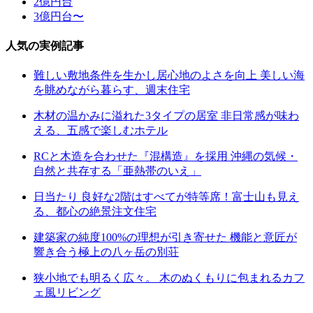
2億円台
3億円台〜
人気の実例記事
難しい敷地条件を生かし居心地のよさを向上 美しい海
を眺めながら暮らす、週末住宅
木材の温かみに溢れた3タイプの居室 非日常感が味わ
える、五感で楽しむホテル
RCと木造を合わせた『混構造』を採用 沖縄の気候・
自然と共存する「亜熱帯のいえ」
日当たり 良好な2階はすべてが特等席！富士山も見え
る、都心の絶景注文住宅
建築家の純度100%の理想が引き寄せた 機能と意匠が
響き合う極上の八ヶ岳の別荘
狭小地でも明るく広々。 木のぬくもりに包まれるカフ
ェ風リビング