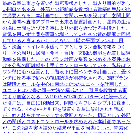
眺める事に重きを置いた出窓形状とした。出入り目的が乏し
い開口である為、外部との距離感を近づける建築的手段が他
に必要となる。本計画では、玄関ホールを設けず、玄関土間
から居間へ直接アプローチ出来る配置計画とし、屋内の生活
の場に土間を近づける事により外部を近づける手段とした。
電気を用いず土間を家事の場としていたその昔の民家に回帰
していると言えるかもしれない。1階の平面プランは、風
呂・洗面・トイレを水廻りコアとしラワン合板で箱をつく
り、その周りに居間・食堂・台所・玄関の機能を配置し回遊
動線を確保した。このプラン計画が集客を求める本案件にお
ける公私の距離感を上手くコントロールしている。階段はラ
ワン壁に沿う位置とし、階段下に畳ベンチを計画した。畳ベ
ンチに座る事で庭への視線誘導が明確化される。2階プラン
は階段とホールを中心に南北に6つのユニットを計画した。
ユニットは3.7畳の同一寸法で構成され、引戸を設置する事
により個室となる。W1100とW1300の2パターンに統一され
た引戸は、自由に移動出来、間取りをフレキシブルに変更し
てくれる。4本の柱と引戸を設置する為に放射された鴨居
が、幹と枝をオマージュする意匠となった。切口として外部
との関係とコストコントロールを求められた本計画であった
が、この2点を突き詰めた結果が平面を簡素にした。簡素化