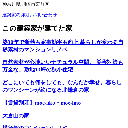
神奈川県 川崎市宮前区
建築家の詳細
お問い合わせ
この建築家が建てた家
築30年で断熱も家事効率も向上 暮らしが変わる自
然素材のマンションリノベ
自然素材が心地いいナチュラル空間。 災害対策も
万全な、敷地13坪の狭小住宅
どこにいても何をしても、なんだか幸せ。暮らし
のワンシーンが絵になる北鎌倉の家
【賃貸別荘】moe-liko・moe-lino
大倉山の家