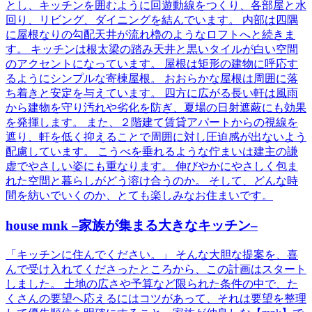
とし、キッチンを囲むように回遊動線をつくり、各部屋と水
回り、リビング、ダイニングを結んでいます。 内部は四隅
に屋根なりの勾配天井が流れ櫓のようなロフトへと続きま
す。 キッチンは根太梁の踏み天井と黒いタイルが白い空間
のアクセントになっています。 屋根は矩形の建物に呼応す
るようにシンプルな寄棟屋根。 おおらかな屋根は周囲に落
ち着きと安定を与えています。 四方に広がる長い軒は風雨
から建物を守り汚れや劣化を防ぎ、夏場の日射遮蔽にも効果
を発揮します。 また、２階建て賃貸アパートからの視線を
遮り、軒を低く抑えることで周囲に対し圧迫感が出ないよう
配慮しています。 こうべを垂れるような佇まいは建主の謙
虚でやさしい姿にも重なります。 伸びやかにやさしく包ま
れた空間と暮らしがどう溶け合うのか。 そして、どんな時
間を紡いでいくのか、とても楽しみなお住まいです。
house mnk –家族が集まる大きなキッチン–
「キッチンに住んでください。」 そんな大胆な提案を、喜
んで受け入れてくださったところから、この計画はスタート
しました。 土地の広さや予算など限られた条件の中で、た
くさんの要望へ応えるにはコツがあって、それは要望を整理