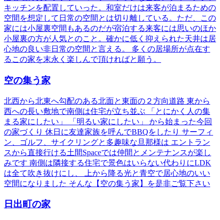
キッチンを配置していった。和室だけは来客が泊まるための
空間を想定して日常の空間とは切り離している。ただ、この
家には小屋裏空間もあるのだが宿泊する来客には思いのほか
小屋裏の方が人気とのこと。確かに低く抑えられた天井は居
心地の良い非日常の空間と言える。 多くの居場所が点在す
るこの家を末永く楽しんで頂ければと願う。
空の集う家
北西から北東へ勾配のある北面と東面の２方向道路 東から
西への長い敷地で南側は住宅が立ち並ぶ 「とにかく人の集
まる家にしたい」 「明るい家にしたい」 から始まった今回
の家づくり 休日に友達家族を呼んでBBQをしたり サーフィ
ン、ゴルフ、サイクリングと多趣味な旦那様は エントラン
スから直接行ける土間Spaceでは仲間とメンテナンスが楽し
みです 南側は隣接する住宅で景色はいらない代わりにLDK
は全て吹き抜けにし、 上から降る光と青空で居心地のいい
空間になりました そんな【空の集う家】を是非ご覧下さい
日出町の家