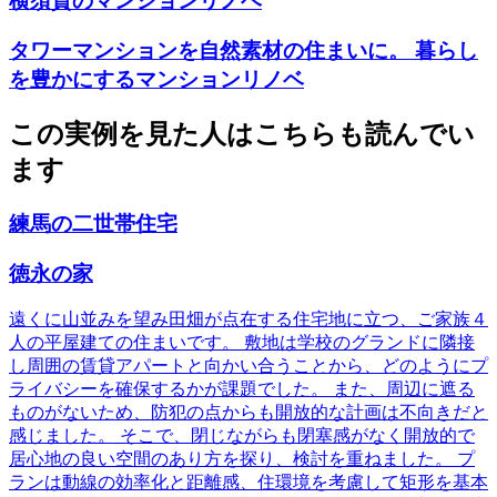
横須賀のマンションリノベ
タワーマンションを自然素材の住まいに。 暮らし
を豊かにするマンションリノベ
この実例を見た人はこちらも読んでい
ます
練馬の二世帯住宅
徳永の家
遠くに山並みを望み田畑が点在する住宅地に立つ、ご家族４
人の平屋建ての住まいです。 敷地は学校のグランドに隣接
し周囲の賃貸アパートと向かい合うことから、どのようにプ
ライバシーを確保するかが課題でした。 また、周辺に遮る
ものがないため、防犯の点からも開放的な計画は不向きだと
感じました。 そこで、閉じながらも閉塞感がなく開放的で
居心地の良い空間のあり方を探り、検討を重ねました。 プ
ランは動線の効率化と距離感、住環境を考慮して矩形を基本