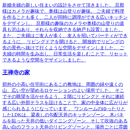
新婚夫婦の新しい住まいの設計をさせて頂きました。 旦那
様はカメラが趣味で、奥様は山登りが趣味。 ご夫婦で料理
を作ることも多く、二人が同時に調理ができる広いキッチン
をデザインし、 旦那様の趣味のカメラや奥様の山登りの道
具も沢山あり、それらを収納できる納戸も設置しました。
また、ご夫婦はご友人が多く、友人を招いてパーティができ
るように、 リビングドアを開けると、開放的でリビングの
先の景色へ抜けて行くような空間をデザインしました。 ご
夫婦の時間を生み出し、日常生活を楽しむことで、リセット
できるような空間をデザインしました。
王禅寺の家
郊外の小高い住宅街にあるこの敷地は、周囲の緑や遠くの
山、広い空が望めるロケーションのよい場所でした。 そこ
でその眺望を活かせるよう、２階にリビングと それに連続
する広い外部テラスを設けることで、家の中全体に広がりが
感じられるようになっています 。 ワンルームのゆったりと
したLDKは、梁表しの勾配天井のキッチンゾーン、木パネ
ルを貼った天井の低いダイニングゾーン、そして吹抜のある
高い白のフラット天井のリビングゾーンと、場所ごとに雰囲