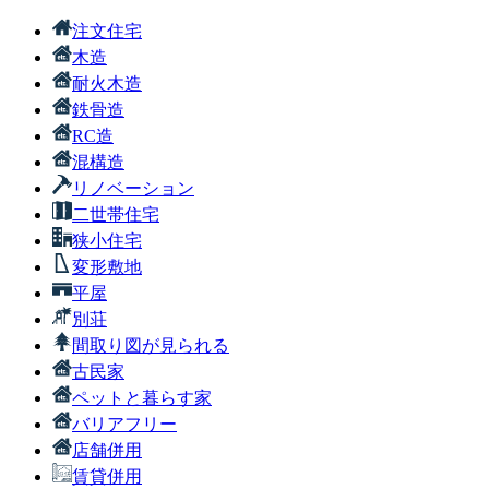
注文住宅
木造
耐火木造
鉄骨造
RC造
混構造
リノベーション
二世帯住宅
狭小住宅
変形敷地
平屋
別荘
間取り図が見られる
古民家
ペットと暮らす家
バリアフリー
店舗併用
賃貸併用