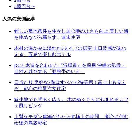
2億円台
3億円台〜
人気の実例記事
難しい敷地条件を生かし居心地のよさを向上 美しい海
を眺めながら暮らす、週末住宅
木材の温かみに溢れた3タイプの居室 非日常感が味わ
える、五感で楽しむホテル
RCと木造を合わせた『混構造』を採用 沖縄の気候・
自然と共存する「亜熱帯のいえ」
日当たり 良好な2階はすべてが特等席！富士山も見え
る、都心の絶景注文住宅
狭小地でも明るく広々。 木のぬくもりに包まれるカフ
ェ風リビング
上質なモダン建築がもたらす極上の時間。 都心に佇む
羨望の高級邸宅