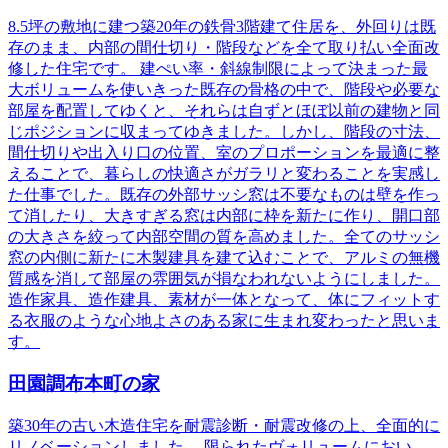
8.5坪の敷地に建つ築20年の鉄骨3階建て住居を、外回りは既
存のまま、内部の間仕切り・階段などを全て取り払い全面改
修した住宅です。 建ぺい率・斜線制限によって決まった最
大ボリュームを使いきった既存の骨格の中で、階段や必要な
部屋を配置してゆくと、それらは自ずとほぼ以前の建物と同
じポジションに収まってゆきました。しかし、階段の寸法、
間仕切りや出入り口の位置、室のプロポーションを最適に整
えることで、暮らしの快適さがガラリと変わることを実感し
た仕事でした。既存の外部サッシ窓は不要なものは壁を作っ
て消したり、大きすぎる窓は内部に枠を新たに作り、開口部
の大きさを絞って内部空間の質を高めました。全てのサッシ
窓の内側に新たに木製建具を建て込むことで、アルミの無機
質感を消して部屋の雰囲気が損なわれないようにしました。
造作家具、造作建具、素材が一体となって、体にフィットす
る衣服のような心地よさのある家に生まれ変わったと思いま
す。
田園調布本町の家
築30年の古い木造住宅を耐震診断・耐震改修の上、全面的に
リノベーションしました。 限られたヴォリュームにおい