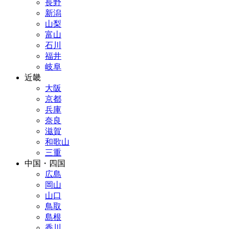
長野
新潟
山梨
富山
石川
福井
岐阜
近畿
大阪
京都
兵庫
奈良
滋賀
和歌山
三重
中国・四国
広島
岡山
山口
鳥取
島根
香川