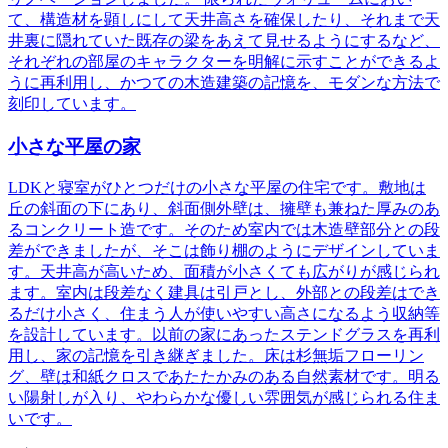
て、構造材を顕しにして天井高さを確保したり、それまで天
井裏に隠れていた既存の梁をあえて見せるようにするなど、
それぞれの部屋のキャラクターを明解に示すことができるよ
うに再利用し、かつての木造建築の記憶を、モダンな方法で
刻印しています。
小さな平屋の家
LDKと寝室がひとつだけの小さな平屋の住宅です。敷地は
丘の斜面の下にあり、斜面側外壁は、擁壁も兼ねた厚みのあ
るコンクリート造です。そのため室内では木造壁部分との段
差ができましたが、そこは飾り棚のようにデザインしていま
す。天井高が高いため、面積が小さくても広がりが感じられ
ます。室内は段差なく建具は引戸とし、外部との段差はでき
るだけ小さく、住まう人が使いやすい高さになるよう収納等
を設計しています。以前の家にあったステンドグラスを再利
用し、家の記憶を引き継ぎました。床は杉無垢フローリン
グ、壁は和紙クロスであたたかみのある自然素材です。明る
い陽射しが入り、やわらかな優しい雰囲気が感じられる住ま
いです。