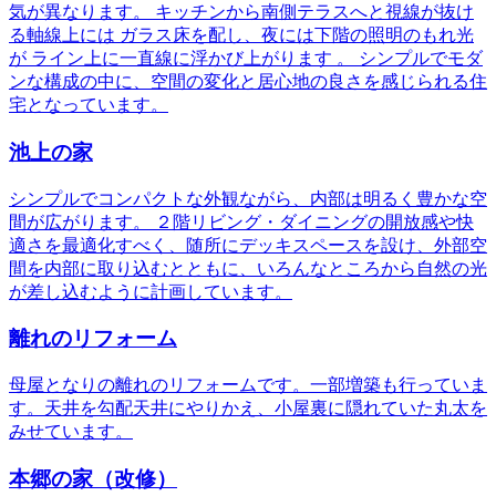
気が異なります。 キッチンから南側テラスへと視線が抜け
る軸線上には ガラス床を配し、夜には下階の照明のもれ光
が ライン上に一直線に浮かび上がります 。 シンプルでモダ
ンな構成の中に、空間の変化と居心地の良さを感じられる住
宅となっています。
池上の家
シンプルでコンパクトな外観ながら、内部は明るく豊かな空
間が広がります。 ２階リビング・ダイニングの開放感や快
適さを最適化すべく、随所にデッキスペースを設け、外部空
間を内部に取り込むとともに、いろんなところから自然の光
が差し込むように計画しています。
離れのリフォーム
母屋となりの離れのリフォームです。一部増築も行っていま
す。天井を勾配天井にやりかえ、小屋裏に隠れていた丸太を
みせています。
本郷の家（改修）