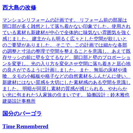
西大島の改修
マンションリフォームの計画です。 リフォーム前の部屋は
開口部が多く雑然として落ち着かない印象でした。使用され
ている素材も新建材が中心で全体的に味気ない雰囲気を強く
感じました。 建主からも明るく広々とした空間が欲しいと
のご要望がありました。 そこで、この計画では細かな各部
の調整と寸法の整理で空間を整えることを意識し、あえて既
存サッシの前に壁を立てるなど、開口部と壁のプロポーショ
ンを変更し、光の入り方を変化させ空間に落ち着きと居心地
の良さがでるように計画しました。 また、無垢の床材や漆
喰、タモの小幅板や格子などの自然素材をふんだんに使い、
新建材にはない質感を大切にした素材感のある空間を意識し
ました。 明暗が同居し素材の質感が感じられる、やわらか
い光に包まれた5人家族の住まいです。 協働設計：鈴木雅也
建築設計事務所
国分のパーゴラ
Time Remembered