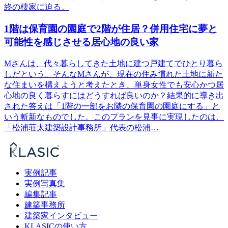
終の棲家に迫る。
1階は保育園の園庭で2階が住居？併用住宅に夢と
可能性を感じさせる居心地の良い家
Mさんは、代々暮らしてきた土地に建つ戸建てでひとり暮ら
しだという。そんなMさんが、現在の住み慣れた土地に新た
な住まいを構えようと考えたとき、単身女性でも安心かつ居
心地の良く暮らすにはどうすれば良いのか？結果的に導き出
された答えは「1階の一部をお隣の保育園の園庭にする」と
いう斬新なものでした。このプランを見事に実現したのは、
「松浦荘太建築設計事務所」代表の松浦…
実例記事
実例写真集
編集記事
建築事務所
建築家インタビュー
KLASICの使い方