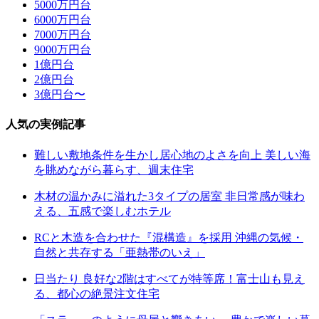
5000万円台
6000万円台
7000万円台
9000万円台
1億円台
2億円台
3億円台〜
人気の実例記事
難しい敷地条件を生かし居心地のよさを向上 美しい海
を眺めながら暮らす、週末住宅
木材の温かみに溢れた3タイプの居室 非日常感が味わ
える、五感で楽しむホテル
RCと木造を合わせた『混構造』を採用 沖縄の気候・
自然と共存する「亜熱帯のいえ」
日当たり 良好な2階はすべてが特等席！富士山も見え
る、都心の絶景注文住宅