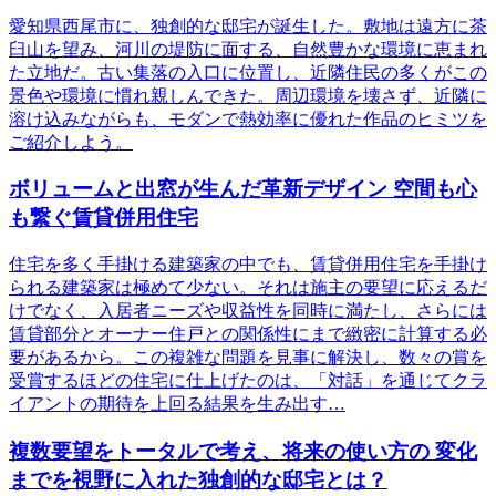
愛知県西尾市に、独創的な邸宅が誕生した。敷地は遠方に茶
臼山を望み、河川の堤防に面する、自然豊かな環境に恵まれ
た立地だ。古い集落の入口に位置し、近隣住民の多くがこの
景色や環境に慣れ親しんできた。周辺環境を壊さず、近隣に
溶け込みながらも、モダンで熱効率に優れた作品のヒミツを
ご紹介しよう。
ボリュームと出窓が生んだ革新デザイン 空間も心
も繋ぐ賃貸併用住宅
住宅を多く手掛ける建築家の中でも、賃貸併用住宅を手掛け
られる建築家は極めて少ない。それは施主の要望に応えるだ
けでなく、入居者ニーズや収益性を同時に満たし、さらには
賃貸部分とオーナー住戸との関係性にまで緻密に計算する必
要があるから。この複雑な問題を見事に解決し、数々の賞を
受賞するほどの住宅に仕上げたのは、「対話」を通じてクラ
イアントの期待を上回る結果を生み出す…
複数要望をトータルで考え、将来の使い方の 変化
までを視野に入れた独創的な邸宅とは？