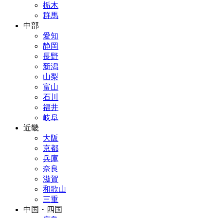
栃木
群馬
中部
愛知
静岡
長野
新潟
山梨
富山
石川
福井
岐阜
近畿
大阪
京都
兵庫
奈良
滋賀
和歌山
三重
中国・四国