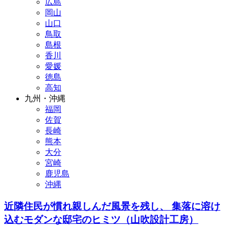
広島
岡山
山口
鳥取
島根
香川
愛媛
徳島
高知
九州・沖縄
福岡
佐賀
長崎
熊本
大分
宮崎
鹿児島
沖縄
近隣住民が慣れ親しんだ風景を残し、 集落に溶け
込むモダンな邸宅のヒミツ（山吹設計工房）