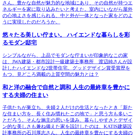
さん。豊かな自然が魅力的な地域にあり、その自然が持つエ
ネルギーを家に取り込みたいと考えた。室内にいながら屋外
の心地よさを感じられる、中と外が一体となった家をどのよ
うに実現したのだろうか。
悠々たる美しい佇まい。 ハイエンドな暮らしを彩
るモダン邸宅
シンプルながら、上品でモダンな佇まいが印象的なこの家
は、JWA建築・都市設計一級建築士事務所 渡辺純さんが設
計したハイエンドな2世帯住宅。グッドデザイン賞受賞歴を
もつ、見どころ満載の上質空間の魅力とは？
和と洋の融合で自然と調和 人生の最終章を豊かに
する夫婦の住まい
子供たちが巣立ち、夫婦２人だけの生活となったとき「新た
な住まい方を、長く住み慣れたこの地で」と思う方も多いこ
とだろう。そんな施主の思いを汲み、暮らしやすさとデザイ
ン的な美しさも兼ね備えた家を設計したのは、KATIS建築設
計事務所の石川厚志さん。人生の最終章を豊かにする夫婦の