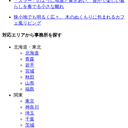
「スラー」のように母屋と響きあい、 豊かで楽しい暮
らしを奏でる小さな離れ
狭小地でも明るく広々。 木のぬくもりに包まれるカフ
ェ風リビング
対応エリアから事務所を探す
北海道・東北
北海道
青森
岩手
宮城
秋田
山形
福島
関東
東京
神奈川
埼玉
千葉
茨城