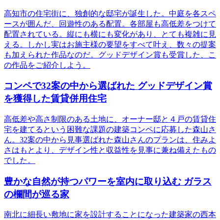
高知市の住宅街に、独創的な邸宅が誕生した。中庭を各スペ
ースが囲んだ、回遊性のある配置。各部屋も高低差をつけて
配置されている。縦にも横にも変化があり、とても複雑に見
える。しかし実はお施主様の要望をすべて叶え、数々の提案
も加えられた作品なのだ。グッドデザイン賞も受賞した、こ
の作品をご紹介しよう。
コンペで32案の中から選ばれた グッドデザイン賞
を獲得した賃貸併用住宅
高低差や高さ制限のある土地に、オーナー邸と４戸の賃貸住
宅を建てるという困難な課題の建築コンペに応募した森山さ
ん。32案の中から見事選ばれた森山さんのプランは、住みよ
さはもとより、デザイン性と収益性を見事に兼ね備えたもの
でした。
豊かな自然が持つパワーを室内に取り込む ガラス
の欄間が巡る家
南北に細長い敷地に家を設計することになった建築家の西本