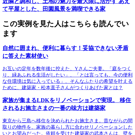
近隣と調和し、土地の魅力を最大限に活かす あえ
て平屋とした、田園風景を満喫できる家
この実例を見た人はこちらも読んでい
ます
自然に囲まれ、便利に暮らす！妥協できない矛盾
に答えた素材使い
お互いの定年を数年後に控えた、Yさんご夫妻。「庭をつく
り、緑あふれる生活がしたい」、「とは言っても、今の便利
な住環境は気に入っている」、そんなふたりの希望を叶える
ために、建築家・松本直子さんがつくりあげた家とは？
家族が集まるLDKをリノベーションで実現。 移住
されるお施主さまの一番の味方は建築家
東京から三島へ移住を決められたお施主さま。昔ながらの間
取りの物件を、家族の暮らし方に合わせリノベーションした
いとお望みだった。依頼を受けた建築家の武本さんは、壁を