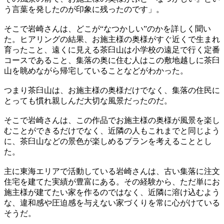
う言葉を発したのが印象に残ったのです」。
そこで岩崎さんは、どこが“なつかしい”のかを詳しく聞い
た。ヒアリングの結果、お施主様の奥様がすぐ近くで生まれ
育ったこと、遠くに見える茶臼山は小学校の遠足で行く定番
コースであること、集落の奥に住む人はこの敷地越しに茶臼
山を眺めながら帰宅していることなどがわかった。
つまり茶臼山は、お施主様の奥様だけでなく、集落の住民に
とっても慣れ親しんだ大切な風景だったのだ。
そこで岩崎さんは、この作品でお施主様の奥様が風景を楽し
むことができるだけでなく、近隣の人もこれまでと同じよう
に、茶臼山などの景色が楽しめるプランを考えることとし
た。
主に東海エリアで活動している岩崎さんは、古い集落に注文
住宅を建てた実績が豊富にある。その経験から、ただ単にお
施主様が建てたい家を作るのではなく、近隣に溶け込むよう
な、違和感や圧迫感を与えない家づくりを常に心がけている
そうだ。