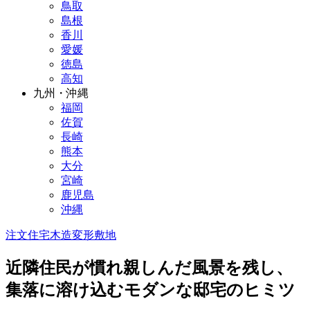
鳥取
島根
香川
愛媛
徳島
高知
九州・沖縄
福岡
佐賀
長崎
熊本
大分
宮崎
鹿児島
沖縄
注文住宅
木造
変形敷地
近隣住民が慣れ親しんだ風景を残し、
集落に溶け込むモダンな邸宅のヒミツ