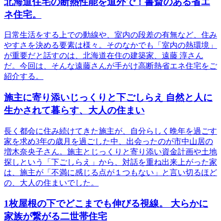
北海道住宅の断熱性能を道外で！書斎のある省エ
ネ住宅。
日常生活をする上での動線や、室内の段差の有無など、住み
やすさを決める要素は様々。そのなかでも「室内の熱環境」
が重要だと話すのは、北海道在住の建築家、遠藤 淳さん
だ。今回は、そんな遠藤さんが手がけ高断熱省エネ住宅をご
紹介する。
施主に寄り添いじっくりと下ごしらえ 自然と人に
生かされて暮らす、大人の住まい
長く都会に住み続けてきた施主が、自分らしく晩年を過ごす
家を求め3年の歳月を過ごした中、出会ったのが市中山居の
増木奈央子さん。施主とじっくりと寄り添い資金計画や土地
探しという「下ごしらえ」から、対話を重ね出来上がった家
は、施主が「不満に感じる点が１つもない」と言い切るほど
の、大人の住まいでした。
1枚屋根の下でどこまでも伸びる視線。 大らかに
家族が繋がる二世帯住宅