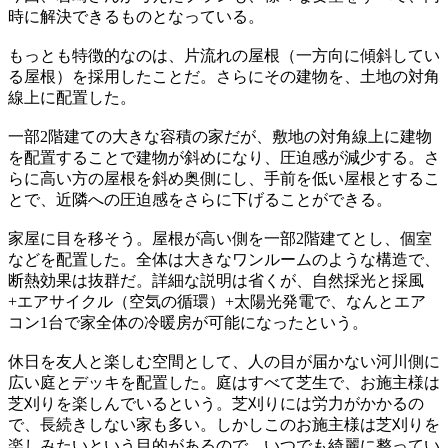
時に解決できるものとなっている。
もっとも特徴的なのは、片流れの屋根（一方向に傾斜してい
る屋根）を採用したことだ。さらにその建物を、土地の対角
線上に配置した。
一部2階建ての大きな容積の家だが、敷地の対角線上に建物
を配置することで建物が斜めになり、圧迫感が減少する。さ
らに高い方の屋根を斜め奥側にし、手前を低い屋根とするこ
とで、近隣への圧迫感をさらに下げることができる。
家屋に目を移そう。屋根が高い側を一部2階建てとし、個室
などを配置した。全体は大きなワンルームのような構造で、
断熱効果は抜群だ。詳細な説明は省くが、自然採光と採風
+エアサイクル（空気の循環）+太陽光発電で、なんとエア
コン1台で家全体の冷暖房が可能になったという。
休日を友人と楽しむ空間として、人の目が届かない河川側に
広い庭とデッキを配置した。庭はすべて芝生で、お施主様は
芝刈りを楽しんでいるという。芝刈りには労力がかかるの
で、長続きしない家も多い。しかしこのお施主様は芝刈りを
楽しみたいという目的があるので、いつでも綺麗に整ってい