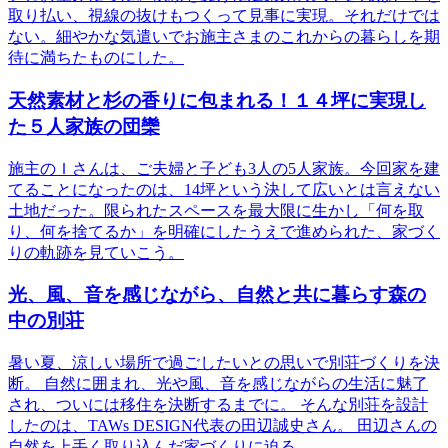
取り払い、視線の抜けもつくって見事に実現。それだけでは
ない。細やかな気遣いでお施主さまのこれからの暮らしを期
待に満ちたものにした。
天然素材と杉の香りに包まれる！１４坪に実現し
た５人家族の団欒
施主のＩさんは、ご夫婦と子ども3人の5人家族。今回家を建
てることになったのは、14坪という決して広いとは言えない
土地だった。限られたスペースを最大限に生かし「何を取
り、何を捨てるか」を明確にしたうえで進められた、家づく
りの軌跡を見ていこう。
光、風、音を感じながら、自然と共に暮らす森の
中の別荘
暑い夏、涼しい場所で過ごしたいとの思いで別荘づくりを決
断。 自然に囲まれ、光や風、音を感じながらの生活に魅了
され、ついには移住を決断するまでに。 そんな別荘を設計
したのは、TAWs DESIGN代表の田辺誠史さん。 田辺さんの
自然を上手く取り込んだ家づくりに迫る。