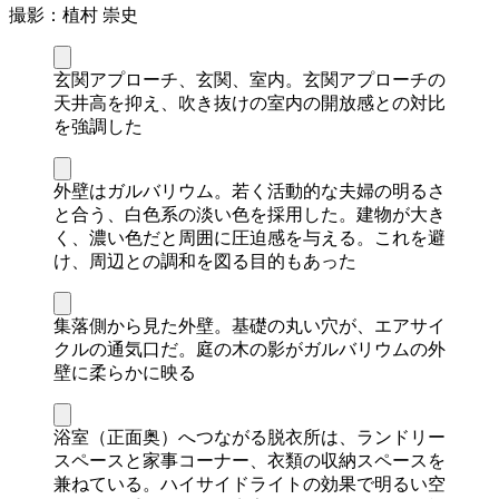
撮影：植村 崇史
玄関アプローチ、玄関、室内。玄関アプローチの
天井高を抑え、吹き抜けの室内の開放感との対比
を強調した
外壁はガルバリウム。若く活動的な夫婦の明るさ
と合う、白色系の淡い色を採用した。建物が大き
く、濃い色だと周囲に圧迫感を与える。これを避
け、周辺との調和を図る目的もあった
集落側から見た外壁。基礎の丸い穴が、エアサイ
クルの通気口だ。庭の木の影がガルバリウムの外
壁に柔らかに映る
浴室（正面奥）へつながる脱衣所は、ランドリー
スペースと家事コーナー、衣類の収納スペースを
兼ねている。ハイサイドライトの効果で明るい空