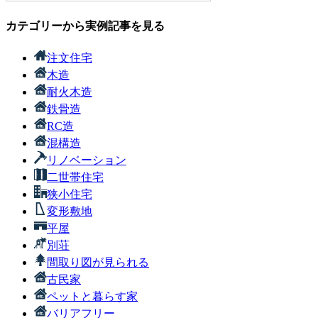
カテゴリーから実例記事を見る
注文住宅
木造
耐火木造
鉄骨造
RC造
混構造
リノベーション
二世帯住宅
狭小住宅
変形敷地
平屋
別荘
間取り図が見られる
古民家
ペットと暮らす家
バリアフリー