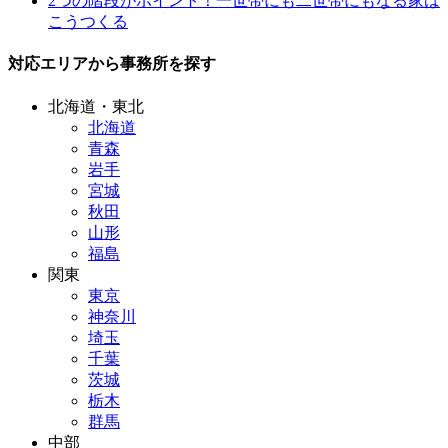
2つの階段がポイント！一世帯にも二世帯にもなる家は
こうつくる
対応エリアから事務所を探す
北海道・東北
北海道
青森
岩手
宮城
秋田
山形
福島
関東
東京
神奈川
埼玉
千葉
茨城
栃木
群馬
中部