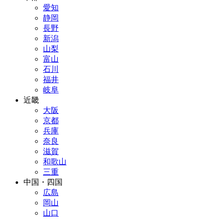
愛知
静岡
長野
新潟
山梨
富山
石川
福井
岐阜
近畿
大阪
京都
兵庫
奈良
滋賀
和歌山
三重
中国・四国
広島
岡山
山口