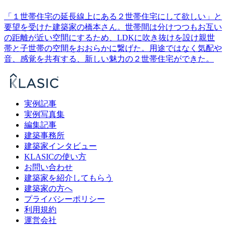
「１世帯住宅の延長線上にある２世帯住宅にして欲しい」と
要望を受けた建築家の橋本さん。世帯間は分けつつもお互い
の距離が近い空間にするため、LDKに吹き抜けを設け親世
帯と子世帯の空間をおおらかに繋げた。用途ではなく気配や
音、感覚を共有する、新しい魅力の２世帯住宅ができた。
実例記事
実例写真集
編集記事
建築事務所
建築家インタビュー
KLASICの使い方
お問い合わせ
建築家を紹介してもらう
建築家の方へ
プライバシーポリシー
利用規約
運営会社