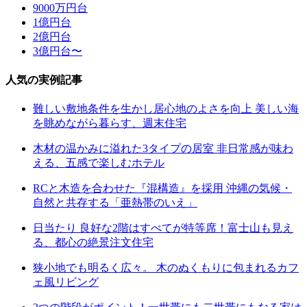
9000万円台
1億円台
2億円台
3億円台〜
人気の実例記事
難しい敷地条件を生かし居心地のよさを向上 美しい海
を眺めながら暮らす、週末住宅
木材の温かみに溢れた3タイプの居室 非日常感が味わ
える、五感で楽しむホテル
RCと木造を合わせた『混構造』を採用 沖縄の気候・
自然と共存する「亜熱帯のいえ」
日当たり 良好な2階はすべてが特等席！富士山も見え
る、都心の絶景注文住宅
狭小地でも明るく広々。 木のぬくもりに包まれるカフ
ェ風リビング