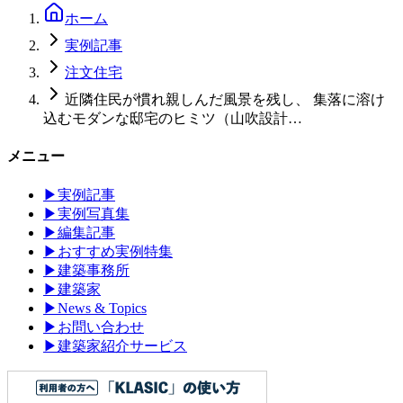
ホーム
実例記事
注文住宅
近隣住民が慣れ親しんだ風景を残し、 集落に溶け
込むモダンな邸宅のヒミツ（山吹設計…
メニュー
▶
実例記事
▶
実例写真集
▶
編集記事
▶
おすすめ実例特集
▶
建築事務所
▶
建築家
▶
News & Topics
▶
お問い合わせ
▶
建築家紹介サービス