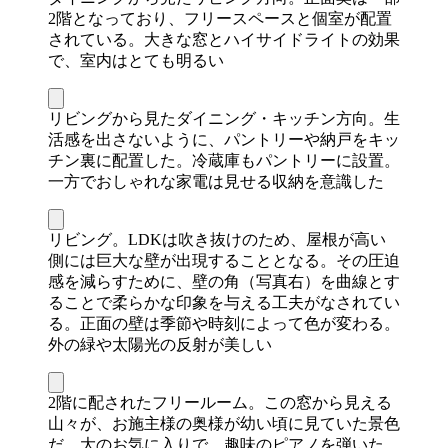
2階となっており、フリースペースと個室が配置
されている。大きな窓とハイサイドライトの効果
で、室内はとても明るい
リビングから見たダイニング・キッチン方向。生
活感を出さないように、パントリーや納戸をキッ
チン裏に配置した。冷蔵庫もパントリーに設置。
一方でおしゃれな家電は見せる収納を意識した
リビング。LDKは吹き抜けのため、屋根が高い
側には巨大な壁が出現することとなる。その圧迫
感を減らすために、壁の角（写真右）を曲線とす
ることで柔らかな印象を与える工夫がなされてい
る。正面の壁は季節や時刻によって色が変わる。
外の緑や太陽光の反射が美しい
2階に配されたフリールーム。この窓から見える
山々が、お施主様の奥様が幼い頃に見ていた景色
だ。大のお気に入りで、趣味のピアノを弾いた