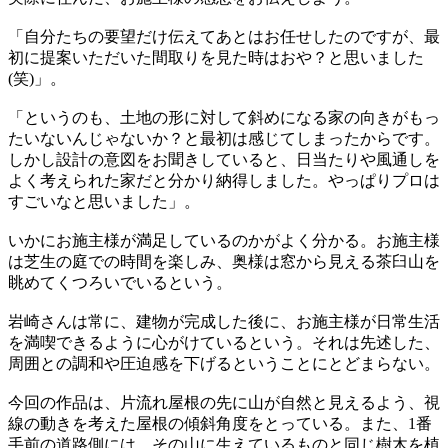
「自分たちの要望だけ伝えてあとはお任せしたのですが、最
初に提案いただいた間取りを見た時はおや？と思いました
(笑)」。
「というのも、土地の形に対して斜めになる家の向きがもっ
たいないんじゃないか？と最初は感じてしまったからです。
しかし設計の意図をお聞きしていると、日当たりや風通しを
よく考えられた家だと分かり納得しました。やっぱりプロは
すごいなと思いました」。
いかにお施主様が満足しているのかがよく分かる。お施主様
は芝生の庭での時間を楽しみ、奥様は窓から見える茶臼山を
眺めてくつろいでいるという。
岩崎さんは常に、建物が完成した後に、お施主様が日常生活
を満喫できるように心がけているという。それは先述した、
周囲との調和や圧迫感を下げるということにとどまらない。
今回の作品は、片流れ屋根の先に山が自然と見えるよう、視
線の動きを考えた屋根の傾斜角度をとっている。また、1番
手前の道路側には、その山に生えているものと同じ樹木を植