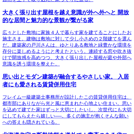
大きく張り出す屋根を越え意識が外へ外へと 開放
的な居間と魅力的な景観が繋がる家
広々とした敷地に家族４人で暮らす家を建てることにしたお
施主さま。建物は敷地に対して少し小さめの２階建てを選ん
だ。建築家の戸川さんは、ゆとりある敷地と緑豊かな環境を
存分に楽しめるようにと考えたという。連続する窓や吹き抜
けで開放感を高めつつ、大きく張り出した屋根が庭や外部へ
意識を誘う環境を整えた。
思い出とモダン建築が融合するやさしい家。 入居
者にも愛される賃貸併用住宅
フレイム一級建築士事務所が設計したこの賃貸併用住宅は、
都市部にありながら光と風に恵まれた心地よい住まい。思い
を込めて建てた家はずっと大切にしたいし、次世代にも大切
にしてもらえたら嬉しい──。多くの施主が抱くそんな願い
への答えも隠されている。