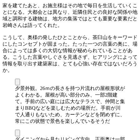
家を建てたあと、お施主様はその地で毎日を生活していくこ
とになる。大都会とは異なり、近隣住民との良好な関係や地
域と調和する建物は、地方の集落ではとても重要な要素だと
岩崎さんは語ってくれた。
こうして、奥様の発したひとことから、茶臼山をキーワード
にしたコンセプトが固まった。たった一つの言葉の奥に、場
合によっては多くの大切な情報が秘められていることがあ
る。こうした言葉やしぐさを見逃さず、ヒアリングによって
情報を取り出す建築家は、とても心強い存在ではないだろう
か。
夕景外観。26ｍの長さを持つ片流れの屋根形状が
よくわかる。屋根が高い部分のみ、一部2階建
て。手前の広い庭には広大なテラスで、仲間と集
まりBBQなどを楽しむための場所だ。手前が川
で人通りもないため、カーテンなどを閉めずに、
常にこの状態で景色を楽しんでいるそうだ
ダイニングから見たリビング方向。正面奥は一部