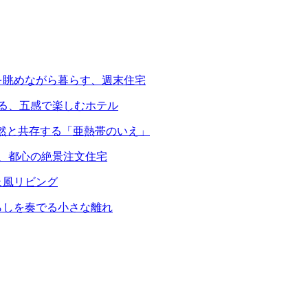
を眺めながら暮らす、週末住宅
える、五感で楽しむホテル
自然と共存する「亜熱帯のいえ」
る、都心の絶景注文住宅
ェ風リビング
らしを奏でる小さな離れ