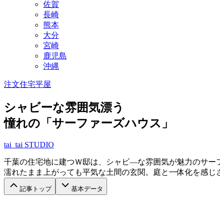
佐賀
長崎
熊本
大分
宮崎
鹿児島
沖縄
注文住宅
平屋
シャビーな雰囲気漂う
憧れの「サーファーズハウス」
tai_tai STUDIO
千葉の住宅地に建つＷ邸は、シャビ―な雰囲気が魅力のサーファー
濡れたまま上がっても平気な土間の玄関。庭と一体化を感じ
記事トップ
基本データ