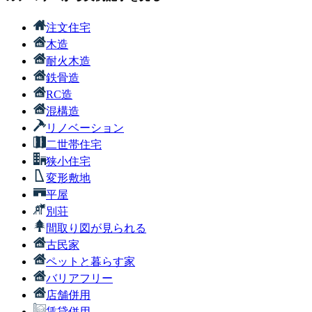
注文住宅
木造
耐火木造
鉄骨造
RC造
混構造
リノベーション
二世帯住宅
狭小住宅
変形敷地
平屋
別荘
間取り図が見られる
古民家
ペットと暮らす家
バリアフリー
店舗併用
賃貸併用