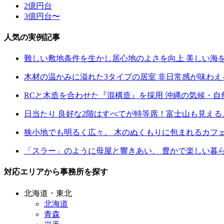
2億円台
3億円台〜
人気の実例記事
難しい敷地条件を生かし居心地のよさを向上 美しい海
木材の温かみに溢れた3タイプの居室 非日常感が味わ
RCと木造を合わせた『混構造』を採用 沖縄の気候・
日当たり 良好な2階はすべてが特等席！富士山も見え
狭小地でも明るく広々。 木のぬくもりに包まれるカフ
「スラー」のように母屋と響きあい、 豊かで楽しい暮
対応エリアから事務所を探す
北海道・東北
北海道
青森