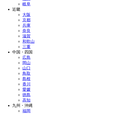
岐阜
近畿
大阪
京都
兵庫
奈良
滋賀
和歌山
三重
中国・四国
広島
岡山
山口
鳥取
島根
香川
愛媛
徳島
高知
九州・沖縄
福岡