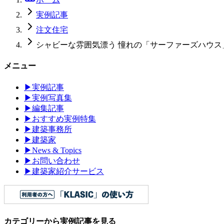
実例記事
注文住宅
シャビーな雰囲気漂う 憧れの「サーファーズハウス
メニュー
▶
実例記事
▶
実例写真集
▶
編集記事
▶
おすすめ実例特集
▶
建築事務所
▶
建築家
▶
News & Topics
▶
お問い合わせ
▶
建築家紹介サービス
カテゴリーから実例記事を見る