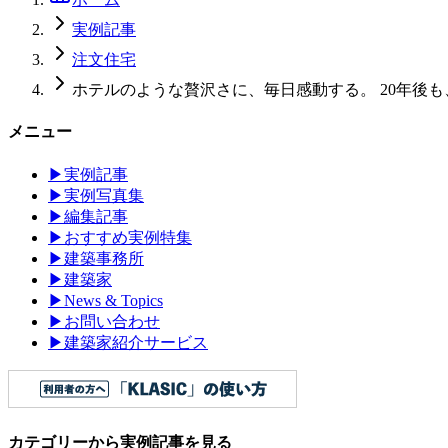
実例記事
注文住宅
ホテルのような贅沢さに、毎日感動する。 20年後
メニュー
▶
実例記事
▶
実例写真集
▶
編集記事
▶
おすすめ実例特集
▶
建築事務所
▶
建築家
▶
News & Topics
▶
お問い合わせ
▶
建築家紹介サービス
カテゴリーから実例記事を見る