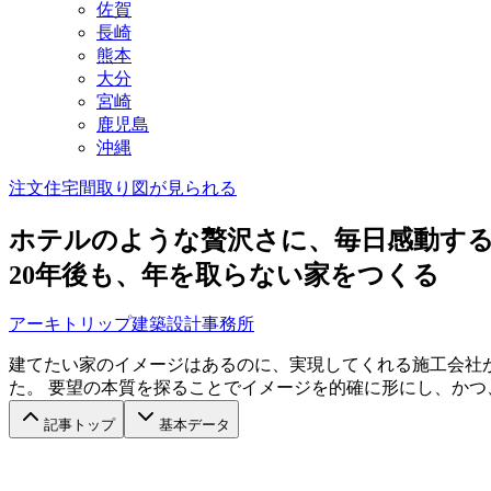
佐賀
長崎
熊本
大分
宮崎
鹿児島
沖縄
注文住宅
間取り図が見られる
ホテルのような贅沢さに、毎日感動す
20年後も、年を取らない家をつくる
アーキトリップ建築設計事務所
建てたい家のイメージはあるのに、実現してくれる施工会社
た。 要望の本質を探ることでイメージを的確に形にし、か
記事トップ
基本データ