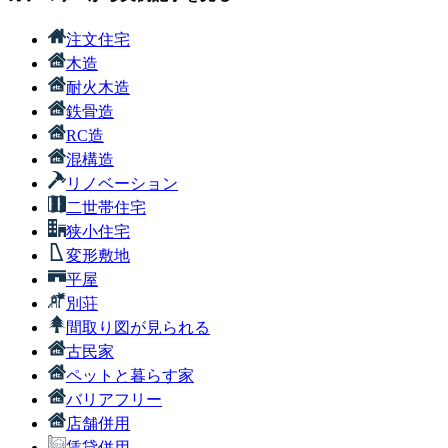
注文住宅
木造
耐火木造
鉄骨造
RC造
混構造
リノベーション
二世帯住宅
狭小住宅
変形敷地
平屋
別荘
間取り図が見られる
古民家
ペットと暮らす家
バリアフリー
店舗併用
賃貸併用