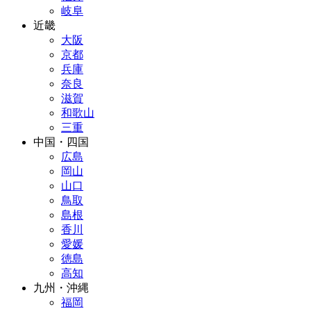
岐阜
近畿
大阪
京都
兵庫
奈良
滋賀
和歌山
三重
中国・四国
広島
岡山
山口
鳥取
島根
香川
愛媛
徳島
高知
九州・沖縄
福岡