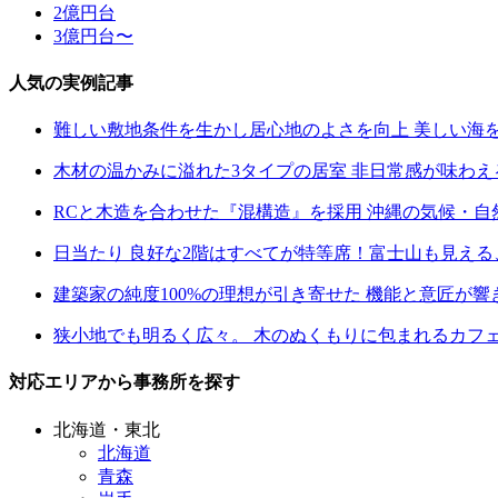
2億円台
3億円台〜
人気の実例記事
難しい敷地条件を生かし居心地のよさを向上 美しい海
木材の温かみに溢れた3タイプの居室 非日常感が味わ
RCと木造を合わせた『混構造』を採用 沖縄の気候・
日当たり 良好な2階はすべてが特等席！富士山も見え
建築家の純度100%の理想が引き寄せた 機能と意匠が
狭小地でも明るく広々。 木のぬくもりに包まれるカフ
対応エリアから事務所を探す
北海道・東北
北海道
青森