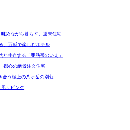
を眺めながら暮らす、週末住宅
える、五感で楽しむホテル
自然と共存する「亜熱帯のいえ」
る、都心の絶景注文住宅
響き合う極上の八ヶ岳の別荘
ェ風リビング