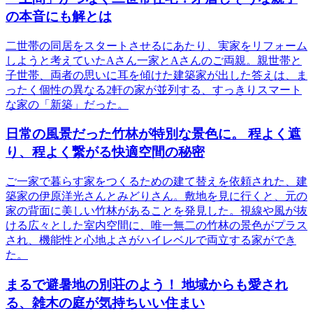
の本音にも解とは
二世帯の同居をスタートさせるにあたり、実家をリフォーム
しようと考えていたAさん一家とAさんのご両親。親世帯と
子世帯、両者の思いに耳を傾けた建築家が出した答えは、ま
ったく個性の異なる2軒の家が並列する、すっきりスマート
な家の「新築」だった。
日常の風景だった竹林が特別な景色に。 程よく遮
り、程よく繋がる快適空間の秘密
ご一家で暮らす家をつくるための建て替えを依頼された、建
築家の伊原洋光さんとみどりさん。敷地を見に行くと、元の
家の背面に美しい竹林があることを発見した。視線や風が抜
ける広々とした室内空間に、唯一無二の竹林の景色がプラス
され、機能性と心地よさがハイレベルで両立する家ができ
た。
まるで避暑地の別荘のよう！ 地域からも愛され
る、雑木の庭が気持ちいい住まい