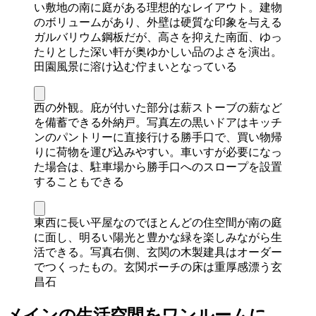
い敷地の南に庭がある理想的なレイアウト。建物
のボリュームがあり、外壁は硬質な印象を与える
ガルバリウム鋼板だが、高さを抑えた南面、ゆっ
たりとした深い軒が奥ゆかしい品のよさを演出。
田園風景に溶け込む佇まいとなっている
西の外観。庇が付いた部分は薪ストーブの薪など
を備蓄できる外納戸。写真左の黒いドアはキッチ
ンのパントリーに直接行ける勝手口で、買い物帰
りに荷物を運び込みやすい。車いすが必要になっ
た場合は、駐車場から勝手口へのスロープを設置
することもできる
東西に長い平屋なのでほとんどの住空間が南の庭
に面し、明るい陽光と豊かな緑を楽しみながら生
活できる。写真右側、玄関の木製建具はオーダー
でつくったもの。玄関ポーチの床は重厚感漂う玄
昌石
メインの生活空間をワンルームに。