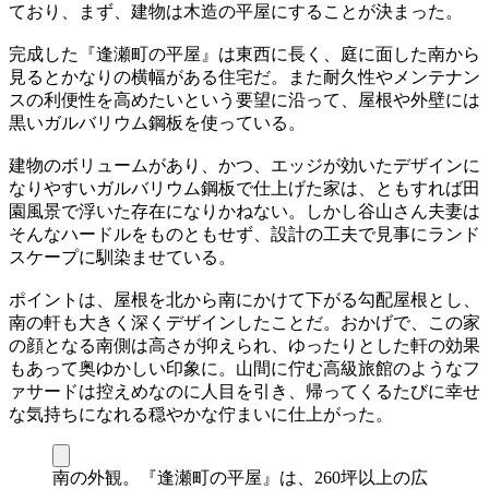
ており、まず、建物は木造の平屋にすることが決まった。
完成した『逢瀬町の平屋』は東西に長く、庭に面した南から
見るとかなりの横幅がある住宅だ。また耐久性やメンテナン
スの利便性を高めたいという要望に沿って、屋根や外壁には
黒いガルバリウム鋼板を使っている。
建物のボリュームがあり、かつ、エッジが効いたデザインに
なりやすいガルバリウム鋼板で仕上げた家は、ともすれば田
園風景で浮いた存在になりかねない。しかし谷山さん夫妻は
そんなハードルをものともせず、設計の工夫で見事にランド
スケープに馴染ませている。
ポイントは、屋根を北から南にかけて下がる勾配屋根とし、
南の軒も大きく深くデザインしたことだ。おかげで、この家
の顔となる南側は高さが抑えられ、ゆったりとした軒の効果
もあって奥ゆかしい印象に。山間に佇む高級旅館のようなフ
ァサードは控えめなのに人目を引き、帰ってくるたびに幸せ
な気持ちになれる穏やかな佇まいに仕上がった。
南の外観。『逢瀬町の平屋』は、260坪以上の広