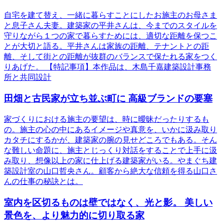
自宅を建て替え、一緒に暮らすことにしたお施主のお母さま
と息子さん夫妻。建築家の平井さんは、今までのスタイルを
守りながら１つの家で暮らすためには、適切な距離を保つこ
とが大切と語る。平井さんは家族の距離、テナントとの距
離、そして街との距離が抜群のバランスで保たれる家をつく
りあげた。 【特記事項】本作品は、木島千嘉建築設計事務
所と共同設計
田畑と古民家が立ち並ぶ町に 高級ブランドの要塞
家づくりにおける施主の要望は、時に曖昧だったりするも
の。施主の心の中にあるイメージや真意を、いかに汲み取り
カタチにするかが、建築家の腕の見せどころでもある。そん
な難しい命題に、施主とじっくり対話をすることで上手に汲
み取り、想像以上の家に仕上げる建築家がいる。やまぐち建
築設計室の山口哲央さん。顧客から絶大な信頼を得る山口さ
んの仕事の秘訣とは。
室内を区切るものは壁ではなく、光と影。 美しい
景色を、より魅力的に切り取る家