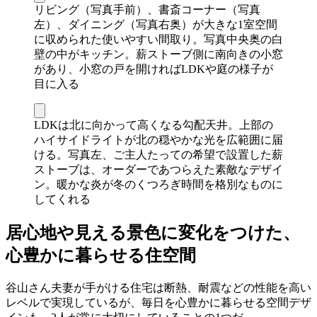
リビング（写真手前）、書斎コーナー（写真
左）、ダイニング（写真右奥）が大きな1室空間
に収められた使いやすい間取り。写真中央奥の白
壁の中がキッチン。薪ストーブ側に南向きの小窓
があり、小窓の戸を開ければLDKや庭の様子が
目に入る
LDKは北に向かって高くなる勾配天井。上部の
ハイサイドライトが北の穏やかな光を広範囲に届
ける。写真左、ご主人たっての希望で設置した薪
ストーブは、オーダーであつらえた素敵なデザイ
ン。暖かな炎が冬のくつろぎ時間を格別なものに
してくれる
居心地や見える景色に変化をつけた、
心豊かに暮らせる住空間
谷山さん夫妻が手がける住宅は断熱、耐震などの性能を高い
レベルで実現しているが、毎日を心豊かに暮らせる空間デザ