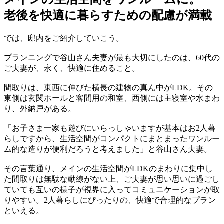
老後を快適に暮らすための配慮が満載
では、邸内をご紹介していこう。
プランニングで谷山さん夫妻が最も大切にしたのは、60代の
ご夫妻が、永く、快適に住めること。
間取りは、東西に伸びた横長の建物の真ん中がLDK。その
東側は玄関ホールと客間用の和室、西側には主寝室や水まわ
り、外納戸がある。
「お子さま一家も遊びにいらっしゃいますが基本はお2人暮
らしですから、生活空間がコンパクトにまとまったワンルー
ム的な造りが便利だろうと考えました」と谷山さん夫妻。
その言葉通り、メインの生活空間がLDKのまわりに集中し
た間取りは無駄な動線がない上、ご夫妻が思い思いに過ごし
ていても互いの様子が視界に入ってコミュニケーションが取
りやすい。2人暮らしにぴったりの、快適で合理的なプラン
といえる。