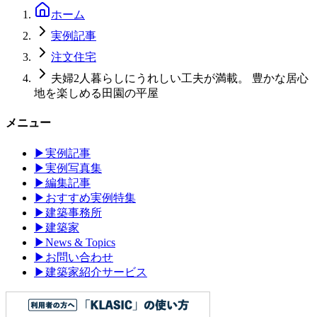
ホーム
実例記事
注文住宅
夫婦2人暮らしにうれしい工夫が満載。 豊かな居心
地を楽しめる田園の平屋
メニュー
▶
実例記事
▶
実例写真集
▶
編集記事
▶
おすすめ実例特集
▶
建築事務所
▶
建築家
▶
News & Topics
▶
お問い合わせ
▶
建築家紹介サービス