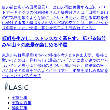
目の前に広がる田園風景と、裏山の間に位置するE邸。ハナ
トアーキテクツの保科陽介さんと堤理紗さんは、田園と裏山
の空気感を繋ぐような家にしたいと考えた。異なる素材を使
い分けて両者の特徴を入れ込んだ室内空間には、夏はひんや
り冬暖かくと、快適に暮らせる工夫も隠されている。
傾斜を生かし、ストレスなく暮らす。 広がる街並
みや山々の絶景が楽しめる平屋
東京から群馬県高崎市への移住を考えたKさま夫妻。候補に
挙がったのは、見晴らしは最高だが「ここに家が建つのだろ
うか？」と思うほど傾斜のきつい土地だった。建築家の松下
さんはその課題をどのようにクリアし、絶景を楽しめる家を
つくったのだろうか？
実例記事
実例写真集
編集記事