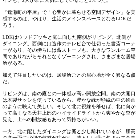
インも、2人が常に大切にしていることの1つだ。
『逢瀬町の平屋』で「心豊かに暮らせる空間デザイン」を実
感するのは、やはり、生活のメインスペースとなるLDKだ
ろう。
LDKはウッドデッキと庭に面した南側がリビング、北側が
ダイニング。西側には造作のテレビ台で仕切った書斎コーナ
ーがあり、その傍らには薪ストーブも。大きなワンルーム空
間でありながらそれとなくゾーニングされ、さまざまな居場
所がある。
加えて注目したいのは、居場所ごとの居心地が全く異なる点
だ。
リビングは、南の庭との一体感が高い開放空間。南の大開口
は木製サッシを使っているから、豊かな緑が額縁の中の絵画
のように映えて美しい。そして北に視線を移せば、北に向か
って高くなる天井上部のハイサイドライトから爽やかな空が
見え、上への開放感もあって気持ちがいい。
一方、北に配したダイニングは庭と少し離れているが、腰高
の窓一面に北側の竹林が広がり、清々しい緑に包まれて食事