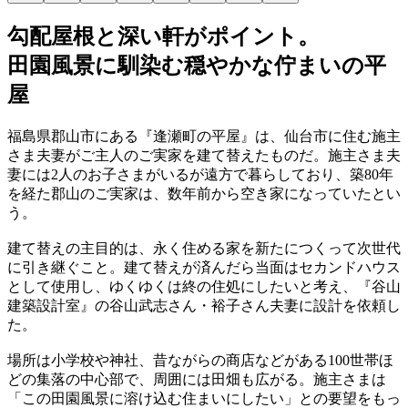
勾配屋根と深い軒がポイント。
田園風景に馴染む穏やかな佇まいの平
屋
福島県郡山市にある『逢瀬町の平屋』は、仙台市に住む施主
さま夫妻がご主人のご実家を建て替えたものだ。施主さま夫
妻には2人のお子さまがいるが遠方で暮らしており、築80年
を経た郡山のご実家は、数年前から空き家になっていたとい
う。
建て替えの主目的は、永く住める家を新たにつくって次世代
に引き継ぐこと。建て替えが済んだら当面はセカンドハウス
として使用し、ゆくゆくは終の住処にしたいと考え、『谷山
建築設計室』の谷山武志さん・裕子さん夫妻に設計を依頼し
た。
場所は小学校や神社、昔ながらの商店などがある100世帯ほ
どの集落の中心部で、周囲には田畑も広がる。施主さまは
「この田園風景に溶け込む住まいにしたい」との要望をもっ