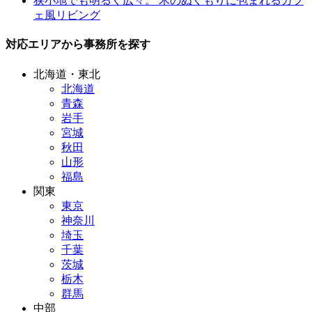
狭小地でも明るく広々。 木のぬくもりに包まれるカフ
ェ風リビング
対応エリアから事務所を探す
北海道・東北
北海道
青森
岩手
宮城
秋田
山形
福島
関東
東京
神奈川
埼玉
千葉
茨城
栃木
群馬
中部