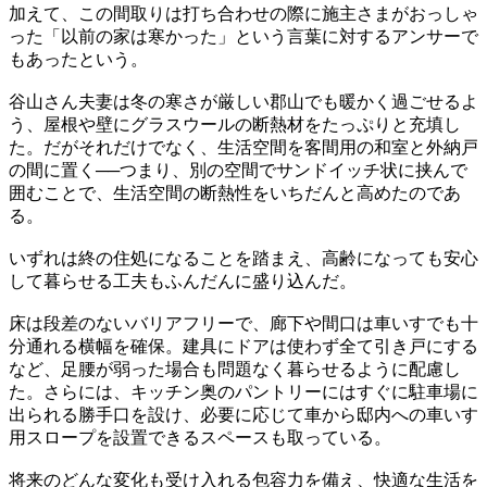
加えて、この間取りは打ち合わせの際に施主さまがおっしゃ
った「以前の家は寒かった」という言葉に対するアンサーで
もあったという。
谷山さん夫妻は冬の寒さが厳しい郡山でも暖かく過ごせるよ
う、屋根や壁にグラスウールの断熱材をたっぷりと充填し
た。だがそれだけでなく、生活空間を客間用の和室と外納戸
の間に置く──つまり、別の空間でサンドイッチ状に挟んで
囲むことで、生活空間の断熱性をいちだんと高めたのであ
る。
いずれは終の住処になることを踏まえ、高齢になっても安心
して暮らせる工夫もふんだんに盛り込んだ。
床は段差のないバリアフリーで、廊下や間口は車いすでも十
分通れる横幅を確保。建具にドアは使わず全て引き戸にする
など、足腰が弱った場合も問題なく暮らせるように配慮し
た。さらには、キッチン奥のパントリーにはすぐに駐車場に
出られる勝手口を設け、必要に応じて車から邸内への車いす
用スロープを設置できるスペースも取っている。
将来のどんな変化も受け入れる包容力を備え、快適な生活を