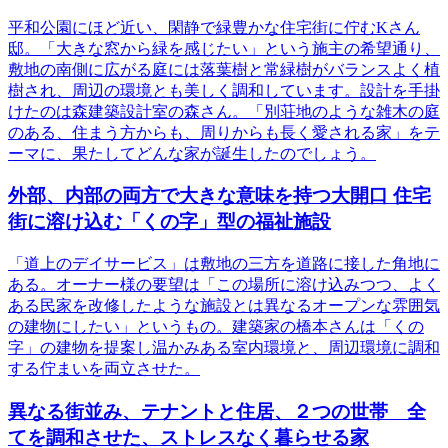
平和公園にほど近い、閑静で緑豊かな住宅街に佇むKさん
邸。「大きな窓から緑を感じたい」という施主の希望通り、
敷地の南側に広がる庭には落葉樹と常緑樹がバランスよく植
樹され、周辺の環境とも美しく調和しています。設計を手掛
けたのは森建築設計室の森さん。「別荘地のような雑木の庭
のある、住まう方からも、周りからも長く愛される家」をテ
ーマに、果たしてどんな家が誕生したのでしょう。
外部、内部の両方で大きな意味を持つ大開口 住宅
街に溶け込む「くの字」型の福祉施設
「道上のデイサービス」は敷地の三方を道路に接した角地に
ある。オーナー様の要望は「この場所に溶け込みつつ、よく
ある民家を改修したような施設とは異なるオープンな雰囲気
の建物にしたい」というもの。建築家の橋本さんは「くの
字」の建物を提案し温かみある室内環境と、周辺環境に調和
する佇まいを両立させた。
異なる街並み、テナントと住居、２つの世帯 全
てを調和させた、ストレスなく暮らせる家