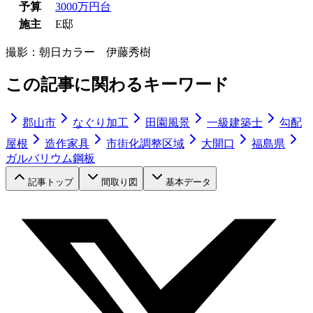
予算
3000万円台
施主
E邸
撮影：
朝日カラー 伊藤秀樹
この記事に関わるキーワード
郡山市
なぐり加工
田園風景
一級建築士
勾配
屋根
造作家具
市街化調整区域
大開口
福島県
ガルバリウム鋼板
記事トップ
間取り図
基本データ