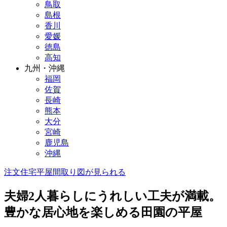
鳥取
島根
香川
愛媛
徳島
高知
九州・沖縄
福岡
佐賀
長崎
熊本
大分
宮崎
鹿児島
沖縄
注文住宅
平屋
間取り図が見られる
夫婦2人暮らしにうれしい工夫が満載。
豊かな居心地を楽しめる田園の平屋