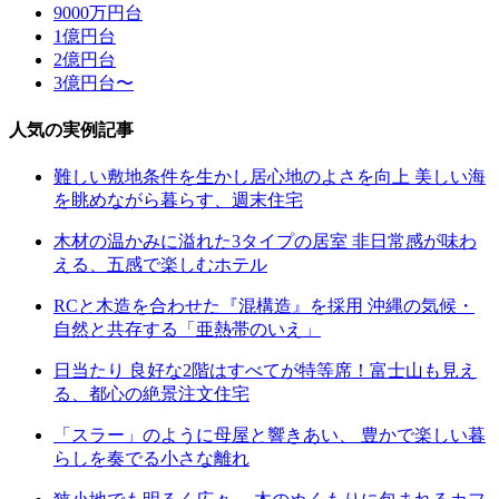
9000万円台
1億円台
2億円台
3億円台〜
人気の実例記事
難しい敷地条件を生かし居心地のよさを向上 美しい海
を眺めながら暮らす、週末住宅
木材の温かみに溢れた3タイプの居室 非日常感が味わ
える、五感で楽しむホテル
RCと木造を合わせた『混構造』を採用 沖縄の気候・
自然と共存する「亜熱帯のいえ」
日当たり 良好な2階はすべてが特等席！富士山も見え
る、都心の絶景注文住宅
「スラー」のように母屋と響きあい、 豊かで楽しい暮
らしを奏でる小さな離れ