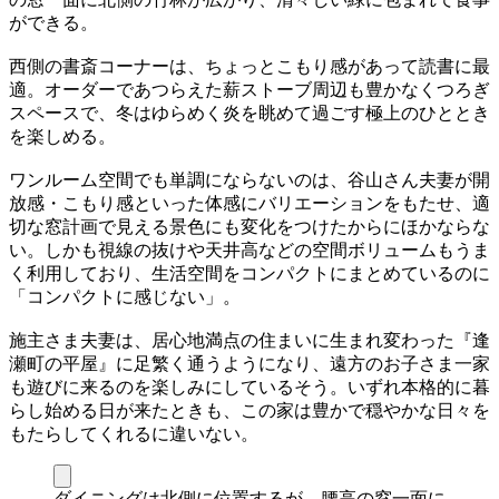
ができる。
西側の書斎コーナーは、ちょっとこもり感があって読書に最
適。オーダーであつらえた薪ストーブ周辺も豊かなくつろぎ
スペースで、冬はゆらめく炎を眺めて過ごす極上のひととき
を楽しめる。
ワンルーム空間でも単調にならないのは、谷山さん夫妻が開
放感・こもり感といった体感にバリエーションをもたせ、適
切な窓計画で見える景色にも変化をつけたからにほかならな
い。しかも視線の抜けや天井高などの空間ボリュームもうま
く利用しており、生活空間をコンパクトにまとめているのに
「コンパクトに感じない」。
施主さま夫妻は、居心地満点の住まいに生まれ変わった『逢
瀬町の平屋』に足繁く通うようになり、遠方のお子さま一家
も遊びに来るのを楽しみにしているそう。いずれ本格的に暮
らし始める日が来たときも、この家は豊かで穏やかな日々を
もたらしてくれるに違いない。
ダイニングは北側に位置するが、腰高の窓一面に