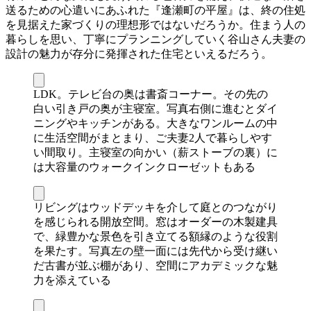
送るための心遣いにあふれた『逢瀬町の平屋』は、終の住処
を見据えた家づくりの理想形ではないだろうか。住まう人の
暮らしを思い、丁寧にプランニングしていく谷山さん夫妻の
設計の魅力が存分に発揮された住宅といえるだろう。
LDK。テレビ台の奥は書斎コーナー。その先の
白い引き戸の奥が主寝室。写真右側に進むとダイ
ニングやキッチンがある。大きなワンルームの中
に生活空間がまとまり、ご夫妻2人で暮らしやす
い間取り。主寝室の向かい（薪ストーブの裏）に
は大容量のウォークインクローゼットもある
リビングはウッドデッキを介して庭とのつながり
を感じられる開放空間。窓はオーダーの木製建具
で、緑豊かな景色を引き立てる額縁のような役割
を果たす。写真左の壁一面には先代から受け継い
だ古書が並ぶ棚があり、空間にアカデミックな魅
力を添えている