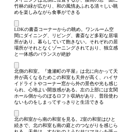
竹林の緑が広がり、和の風情あふれる清々しい眺
めを楽しみながら食事ができる
LDKの書斎コーナーからの眺め。ワンルーム空
間にダイニング、リビング、書斎など多彩な居場
所があり、暮らしていて飽きない。それぞれの居
場所がそれとなくゾーニングされており、独立感
と一体感のバランスが絶妙
北側の和室。『逢瀬町の平屋』は北に向かって天
井が高くなるためこの和室も天井が高く、ハイサ
イドライトやコーナー窓から外の景色や光も感じ
られ、心地よい開放感がある。左の上部には玄関
ホール側からのぼるロフト収納があり、普段使わ
ないものをしまってすっきりと生活できる
北の和室から南の和室を見る。2室の和室はひと
続きで、北の和室も南の庭とのつながりを感じら
れる。天井は、すだれのようなサツマヨシを張っ