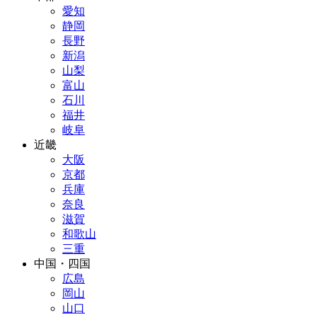
愛知
静岡
長野
新潟
山梨
富山
石川
福井
岐阜
近畿
大阪
京都
兵庫
奈良
滋賀
和歌山
三重
中国・四国
広島
岡山
山口