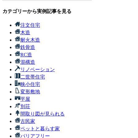
カテゴリーから実例記事を見る
注文住宅
木造
耐火木造
鉄骨造
RC造
混構造
リノベーション
二世帯住宅
狭小住宅
変形敷地
平屋
別荘
間取り図が見られる
古民家
ペットと暮らす家
バリアフリー