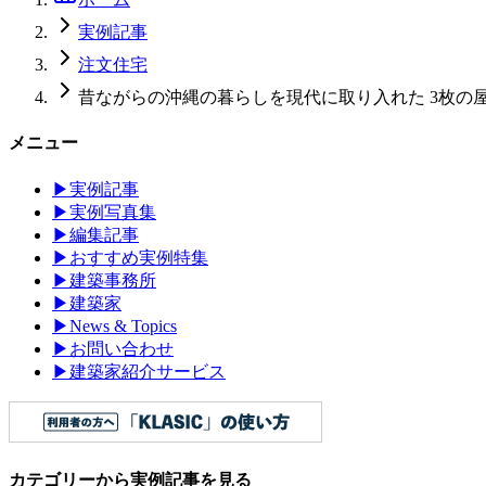
実例記事
注文住宅
昔ながらの沖縄の暮らしを現代に取り入れた 3枚の
メニュー
▶
実例記事
▶
実例写真集
▶
編集記事
▶
おすすめ実例特集
▶
建築事務所
▶
建築家
▶
News & Topics
▶
お問い合わせ
▶
建築家紹介サービス
カテゴリーから実例記事を見る