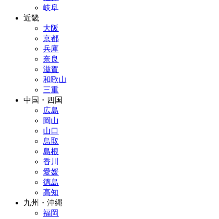
岐阜
近畿
大阪
京都
兵庫
奈良
滋賀
和歌山
三重
中国・四国
広島
岡山
山口
鳥取
島根
香川
愛媛
徳島
高知
九州・沖縄
福岡