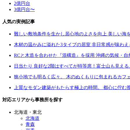
2億円台
3億円台〜
人気の実例記事
難しい敷地条件を生かし居心地のよさを向上 美しい海
木材の温かみに溢れた3タイプの居室 非日常感が味わ
RCと木造を合わせた『混構造』を採用 沖縄の気候・
日当たり 良好な2階はすべてが特等席！富士山も見え
狭小地でも明るく広々。 木のぬくもりに包まれるカフ
上質なモダン建築がもたらす極上の時間。 都心に佇む
対応エリアから事務所を探す
北海道・東北
北海道
青森