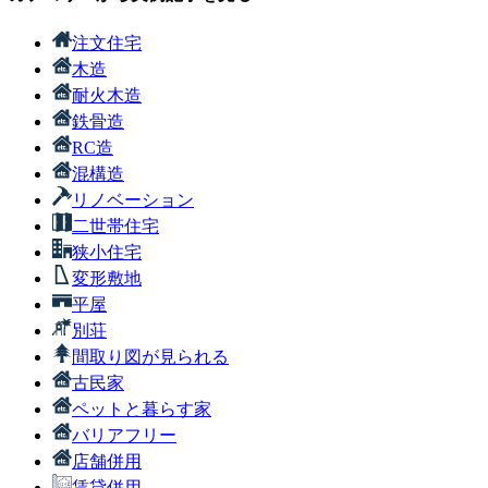
注文住宅
木造
耐火木造
鉄骨造
RC造
混構造
リノベーション
二世帯住宅
狭小住宅
変形敷地
平屋
別荘
間取り図が見られる
古民家
ペットと暮らす家
バリアフリー
店舗併用
賃貸併用