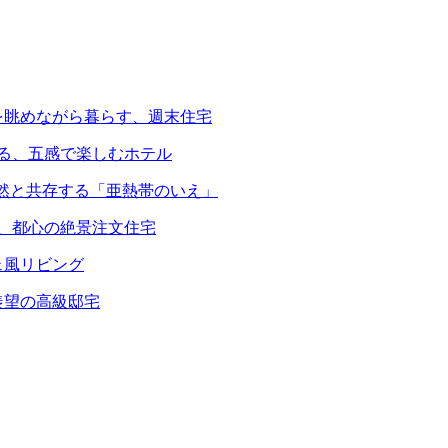
を眺めながら暮らす、週末住宅
える、五感で楽しむホテル
自然と共存する「亜熱帯のいえ」
る、都心の絶景注文住宅
ェ風リビング
羨望の高級邸宅