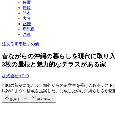
佐賀
長崎
熊本
大分
宮崎
鹿児島
沖縄
注文住宅
平屋
その他
昔ながらの沖縄の暮らしを現代に取り
3枚の屋根と魅力的なテラスがある家
株式会社ADeR
自邸の新築にあたり、海外からの留学生を受け入れるゲスト
民家のような構成を提案した。完成したのは沖縄らしさが堪
記事トップ
基本データ