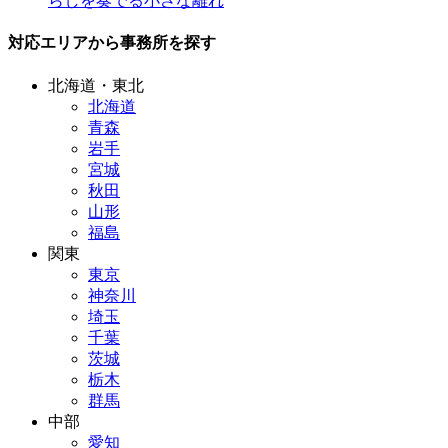
らしを奏でる小さな離れ
対応エリアから事務所を探す
北海道・東北
北海道
青森
岩手
宮城
秋田
山形
福島
関東
東京
神奈川
埼玉
千葉
茨城
栃木
群馬
中部
愛知