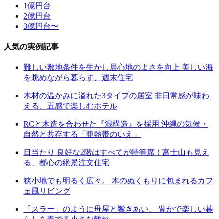
1億円台
2億円台
3億円台〜
人気の実例記事
難しい敷地条件を生かし居心地のよさを向上 美しい海
を眺めながら暮らす、週末住宅
木材の温かみに溢れた3タイプの居室 非日常感が味わ
える、五感で楽しむホテル
RCと木造を合わせた『混構造』を採用 沖縄の気候・
自然と共存する「亜熱帯のいえ」
日当たり 良好な2階はすべてが特等席！富士山も見え
る、都心の絶景注文住宅
狭小地でも明るく広々。 木のぬくもりに包まれるカフ
ェ風リビング
「スラー」のように母屋と響きあい、 豊かで楽しい暮