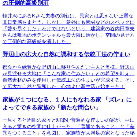
の圧倒的高級別荘
軽井沢にあるKさん夫妻の別荘は、民家とは思えない上質な
非日常感をまとう。しかし、意外にも素材などのスペックに
「贅を尽くした」わけではないという。建築家の谷内田章夫
さんは敷地のポテンシャルを最大限に活かし、空間の見せ方
で圧倒的な高級感を演出した。
野辺山の広大な自然に調和する伝統工法の佇まい
都会から緑豊かな野辺山に移り住んだご主人と奥様。野辺山
が見渡せる大地に「こんな家に住みたい」との希望を叶え、
自然素材のみを使用した伝統工法の住まいが完成する。そし
て広大な自然と調和した、心地よい新生活が始まった！
家族が１つになる、１人にもなれる家 「ズレ」に
よってできる家族の「新たな間合い」
一見すると周囲の家々と馴染む普遍的な佇まいの家が、中に
入ると驚きの空間に仕上がった。「普通であること」と「差
異をつくること」を意図し、家族皆が大満足の家となった秘