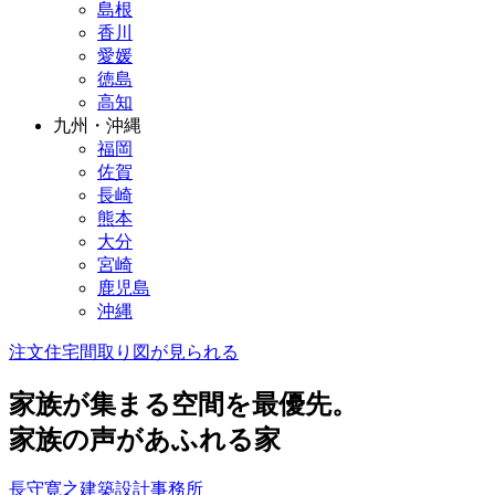
島根
香川
愛媛
徳島
高知
九州・沖縄
福岡
佐賀
長崎
熊本
大分
宮崎
鹿児島
沖縄
注文住宅
間取り図が見られる
家族が集まる空間を最優先。
家族の声があふれる家
長守寛之建築設計事務所