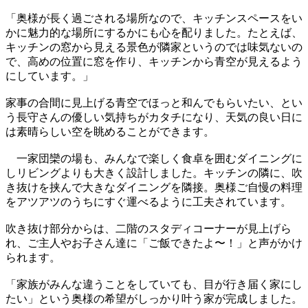
「奥様が長く過ごされる場所なので、キッチンスペースをい
かに魅力的な場所にするかにも心を配りました。たとえば、
キッチンの窓から見える景色が隣家というのでは味気ないの
で、高めの位置に窓を作り、キッチンから青空が見えるよう
にしています。」
家事の合間に見上げる青空でほっと和んでもらいたい、とい
う長守さんの優しい気持ちがカタチになり、天気の良い日に
は素晴らしい空を眺めることができます。
一家団欒の場も、みんなで楽しく食卓を囲むダイニングに
しリビングよりも大きく設計しました。キッチンの隣に、吹
き抜けを挟んで大きなダイニングを隣接。奥様ご自慢の料理
をアツアツのうちにすぐ運べるように工夫されています。
吹き抜け部分からは、二階のスタディコーナーが見上げら
れ、ご主人やお子さん達に「ご飯できたよ〜！」と声がかけ
られます。
「家族がみんな違うことをしていても、目が行き届く家にし
たい」という奥様の希望がしっかり叶う家が完成しました。