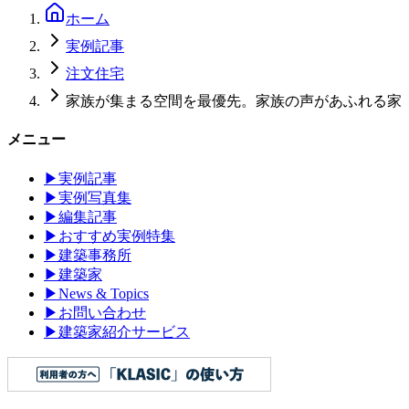
ホーム
実例記事
注文住宅
家族が集まる空間を最優先。家族の声があふれる家
メニュー
▶
実例記事
▶
実例写真集
▶
編集記事
▶
おすすめ実例特集
▶
建築事務所
▶
建築家
▶
News & Topics
▶
お問い合わせ
▶
建築家紹介サービス