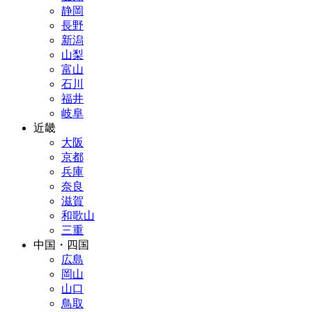
静岡
長野
新潟
山梨
富山
石川
福井
岐阜
近畿
大阪
京都
兵庫
奈良
滋賀
和歌山
三重
中国・四国
広島
岡山
山口
鳥取