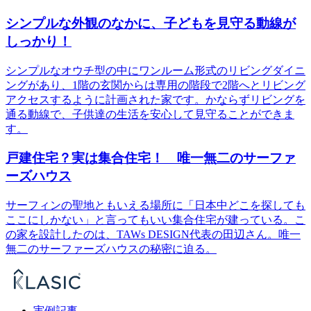
シンプルな外観のなかに、子どもを見守る動線が
しっかり！
シンプルなオウチ型の中にワンルーム形式のリビングダイニ
ングがあり、1階の玄関からは専用の階段で2階へとリビング
アクセスするように計画された家です。かならずリビングを
通る動線で、子供達の生活を安心して見守ることができま
す。
戸建住宅？実は集合住宅！ 唯一無二のサーファ
ーズハウス
サーフィンの聖地ともいえる場所に「日本中どこを探しても
ここにしかない」と言ってもいい集合住宅が建っている。こ
の家を設計したのは、TAWs DESIGN代表の田辺さん。唯一
無二のサーファーズハウスの秘密に迫る。
実例記事