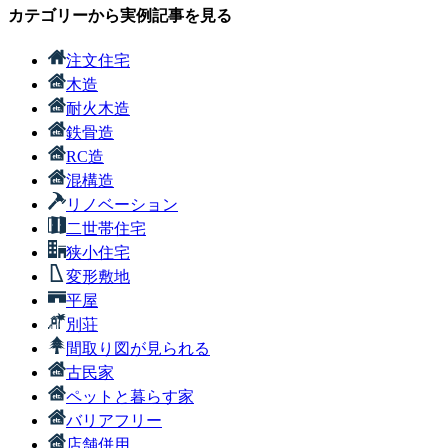
カテゴリーから実例記事を見る
注文住宅
木造
耐火木造
鉄骨造
RC造
混構造
リノベーション
二世帯住宅
狭小住宅
変形敷地
平屋
別荘
間取り図が見られる
古民家
ペットと暮らす家
バリアフリー
店舗併用