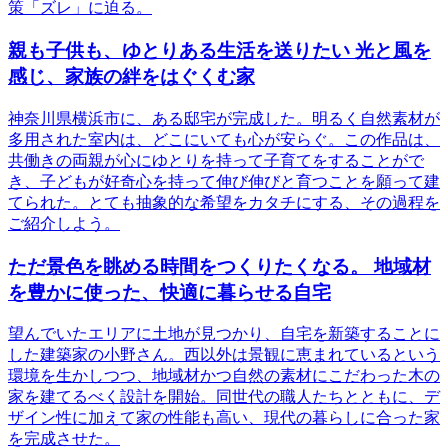
策「ズレ」に迫る。
親も子供も、ゆとりある生活を送りたい 光と風を
感じ、家族の絆をはぐくむ家
神奈川県横浜市に、ある邸宅が完成した。明るく自然素材が
多用された室内は、どこにいても心が安らぐ。この作品は、
共働きの両親が心にゆとりを持って子育てをすることがで
き、子どもが好奇心を持って伸び伸びと育つことを願って建
てられた。とても抽象的な希望をカタチにする、その過程を
ご紹介しよう。
ただ景色を眺める時間をつくりたくなる。 地域材
を豊かに使った、快適に暮らせる自宅
望んでいたエリアに土地が見つかり、自宅を新築することに
した建築家の小野さん。西以外は景観に恵まれているという
環境を生かしつつ、地域材かつ自然の素材にこだわった木の
家を建てるべく設計を開始。同世代の職人たちとともに、デ
ザイン性に加えて家の性能も高い、現代の暮らしに合った家
を完成させた。