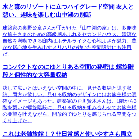
水と森のリゾートに立つハイグレード空間 友人と
憩い、趣味を楽しむ山中湖の別邸
建築家の奥野公章さんが手がけた『山中湖の家』は、多趣味
な施主さまのための高級感あふれるセカンドハウス。清涼な
自然を満喫できる邸内はホテルライクな心地よさが魅力。豊
かな居心地を生み出すメリハリの効いた空間設計にも注目
だ。
コンパクトなのにゆとりある空間の秘密は 螺旋階
段と個性的な大容量収納
決して広いとはいえない空間の中に、見せる収納と隠す収
納、両方が欲しい。見せる収納のデザインにはお施主様の明
確なイメージもあった。建築家の戸川賢木さんは、1階から3
階を繋いだ螺旋階段に、見せる収納を組み合わせてお施主様
の要望を叶えながら、開放的でゆとりを感じられる空間をつ
くり上げた。
これは老舗旅館！？非日常感と使いやすさも両立