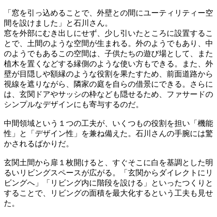
「窓を引っ込めることで、外壁との間にユーティリティー空
間を設けました」と石川さん。
窓を外部にむき出しにせず、少し引いたところに設置するこ
とで、土間のような空間が生まれる。外のようでもあり、中
のようでもあるこの空間は、子供たちの遊び場として、また
植木を置くなどする縁側のような使い方もできる。また、外
壁が目隠しや額縁のような役割を果たすため、前面道路から
視線を遮りながら、隣家の庭を自らの借景にできる。さらに
は、玄関ドアやサッシの枠なども隠せるため、ファサードの
シンプルなデザインにも寄与するのだ。
中間領域という１つの工夫が、いくつもの役割を担い「機能
性」と「デザイン性」を兼ね備えた。石川さんの手腕には驚
かされるばかりだ。
玄関土間から扉１枚開けると、すぐそこに白を基調とした明
るいリビングスペースが広がる。「玄関からダイレクトにリ
ビングへ」「リビング内に階段を設ける」といったつくりと
することで、リビングの面積を最大化するという工夫も見せ
た。