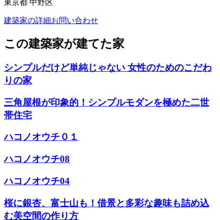
東京都 中野区
建築家の詳細
お問い合わせ
この建築家が建てた家
シンプルだけど単純じゃない 女性のためのこだわ
りの家
三角屋根が印象的！シンプルモダンを極めた二世
帯住宅
ハコノオウチ０１
ハコノオウチ08
ハコノオウチ04
桜に銀杏、富士山も！借景と多彩な趣味も詰め込
む美空間の作り方