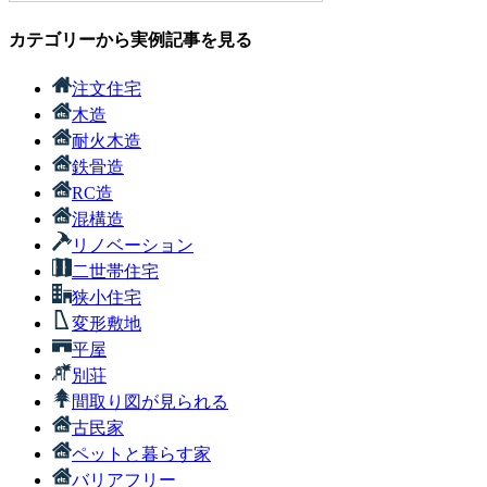
カテゴリーから実例記事を見る
注文住宅
木造
耐火木造
鉄骨造
RC造
混構造
リノベーション
二世帯住宅
狭小住宅
変形敷地
平屋
別荘
間取り図が見られる
古民家
ペットと暮らす家
バリアフリー