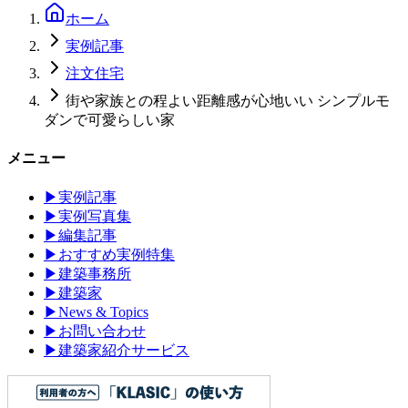
ホーム
実例記事
注文住宅
街や家族との程よい距離感が心地いい シンプルモ
ダンで可愛らしい家
メニュー
▶
実例記事
▶
実例写真集
▶
編集記事
▶
おすすめ実例特集
▶
建築事務所
▶
建築家
▶
News & Topics
▶
お問い合わせ
▶
建築家紹介サービス