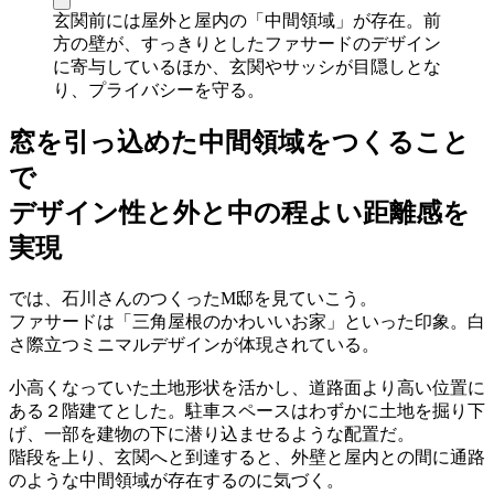
玄関前には屋外と屋内の「中間領域」が存在。前
方の壁が、すっきりとしたファサードのデザイン
に寄与しているほか、玄関やサッシが目隠しとな
り、プライバシーを守る。
窓を引っ込めた中間領域をつくること
で
デザイン性と外と中の程よい距離感を
実現
では、石川さんのつくったM邸を見ていこう。
ファサードは「三角屋根のかわいいお家」といった印象。白
さ際立つミニマルデザインが体現されている。
小高くなっていた土地形状を活かし、道路面より高い位置に
ある２階建てとした。駐車スペースはわずかに土地を掘り下
げ、一部を建物の下に潜り込ませるような配置だ。
階段を上り、玄関へと到達すると、外壁と屋内との間に通路
のような中間領域が存在するのに気づく。