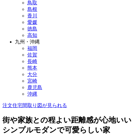
鳥取
島根
香川
愛媛
徳島
高知
九州・沖縄
福岡
佐賀
長崎
熊本
大分
宮崎
鹿児島
沖縄
注文住宅
間取り図が見られる
街や家族との程よい距離感が心地いい
シンプルモダンで可愛らしい家