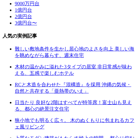
9000万円台
1億円台
2億円台
3億円台〜
人気の実例記事
難しい敷地条件を生かし居心地のよさを向上 美しい海
を眺めながら暮らす、週末住宅
木材の温かみに溢れた3タイプの居室 非日常感が味わ
える、五感で楽しむホテル
RCと木造を合わせた『混構造』を採用 沖縄の気候・
自然と共存する「亜熱帯のいえ」
日当たり 良好な2階はすべてが特等席！富士山も見え
る、都心の絶景注文住宅
狭小地でも明るく広々。 木のぬくもりに包まれるカフ
ェ風リビング