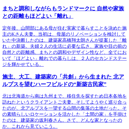
まちと調和しながらもランドマークに 自然や家族
との距離もほどよい「離れ」
定年後、山間部にある母が住む実家で暮らすことを決めた施
主のKさん夫妻。当初は、母屋のリノベーションを検討して
いた中決断したのは、建築家高橋翔太朗さんが提案した「離
れ」の新築。夫婦２人の生活に必要な広さ、家族や目の前の
自然との距離感、まちとの調和やデザイン性など、全てにお
いて「ほどよい」離れでの暮らしは、２人のセカンドステー
ジを輝かせている。
施主、大工、建築家の「共創」から生まれた 北ア
ルプスを望むハーフビルドの“新築古民家”
北は北海道から南は九州まで、移住先を探すため日本各地を
訪ねたというクライアントご夫妻。そしてようやく巡り合っ
たのが、北アルプスを一望する山間の集落の土地だった。そ
の素晴らしいロケーションを活かした「土間の家」を手掛け
たのは、建築家の坂利春さん。さて、どんな家となったの
か、これから見ていこう。