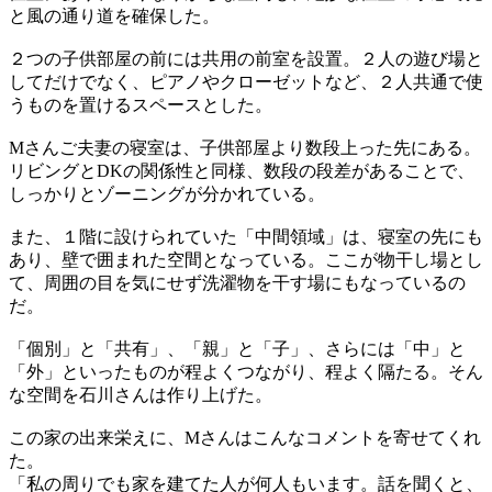
と風の通り道を確保した。
２つの子供部屋の前には共用の前室を設置。２人の遊び場と
してだけでなく、ピアノやクローゼットなど、２人共通で使
うものを置けるスペースとした。
Mさんご夫妻の寝室は、子供部屋より数段上った先にある。
リビングとDKの関係性と同様、数段の段差があることで、
しっかりとゾーニングが分かれている。
また、１階に設けられていた「中間領域」は、寝室の先にも
あり、壁で囲まれた空間となっている。ここが物干し場とし
て、周囲の目を気にせず洗濯物を干す場にもなっているの
だ。
「個別」と「共有」、「親」と「子」、さらには「中」と
「外」といったものが程よくつながり、程よく隔たる。そん
な空間を石川さんは作り上げた。
この家の出来栄えに、Mさんはこんなコメントを寄せてくれ
た。
「私の周りでも家を建てた人が何人もいます。話を聞くと、