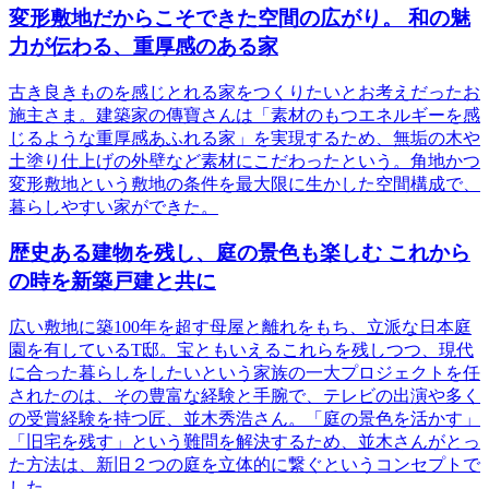
変形敷地だからこそできた空間の広がり。 和の魅
力が伝わる、重厚感のある家
古き良きものを感じとれる家をつくりたいとお考えだったお
施主さま。建築家の傳寶さんは「素材のもつエネルギーを感
じるような重厚感あふれる家」を実現するため、無垢の木や
土塗り仕上げの外壁など素材にこだわったという。角地かつ
変形敷地という敷地の条件を最大限に生かした空間構成で、
暮らしやすい家ができた。
歴史ある建物を残し、庭の景色も楽しむ これから
の時を新築戸建と共に
広い敷地に築100年を超す母屋と離れをもち、立派な日本庭
園を有しているT邸。宝ともいえるこれらを残しつつ、現代
に合った暮らしをしたいという家族の一大プロジェクトを任
されたのは、その豊富な経験と手腕で、テレビの出演や多く
の受賞経験を持つ匠、並木秀浩さん。「庭の景色を活かす」
「旧宅を残す」という難問を解決するため、並木さんがとっ
た方法は、新旧２つの庭を立体的に繋ぐというコンセプトで
した。