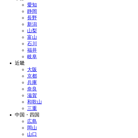
愛知
静岡
長野
新潟
山梨
富山
石川
福井
岐阜
近畿
大阪
京都
兵庫
奈良
滋賀
和歌山
三重
中国・四国
広島
岡山
山口