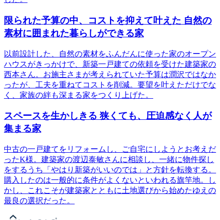
限られた予算の中、コストを抑えて叶えた 自然の
素材に囲まれた暮らしができる家
以前設計した、自然の素材をふんだんに使った家のオープン
ハウスがきっかけで、新築一戸建ての依頼を受けた建築家の
西本さん。お施主さまが考えられていた予算は潤沢ではなか
ったが、工夫を重ねてコストを削減。要望を叶えただけでな
く、家族の絆も深まる家をつくり上げた。
スペースを生かしきる 狭くても、圧迫感なく人が
集まる家
中古の一戸建てをリフォームし、ご自宅にしようとお考えだ
ったK様。建築家の渡辺泰敏さんに相談し、一緒に物件探し
をするうち「やはり新築がいいのでは」と方針を転換する。
購入したのは一般的に条件がよくないといわれる旗竿地。し
かし、これこそが建築家とともに土地選びから始めたゆえの
最良の選択だった。