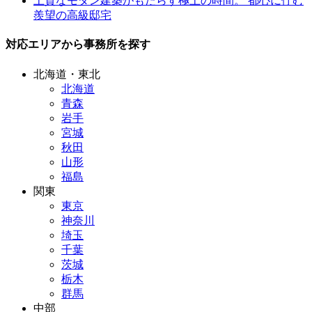
上質なモダン建築がもたらす極上の時間。 都心に佇む
羨望の高級邸宅
対応エリアから事務所を探す
北海道・東北
北海道
青森
岩手
宮城
秋田
山形
福島
関東
東京
神奈川
埼玉
千葉
茨城
栃木
群馬
中部