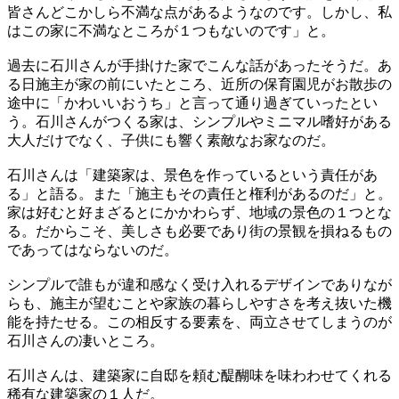
皆さんどこかしら不満な点があるようなのです。しかし、私
はこの家に不満なところが１つもないのです」と。
過去に石川さんが手掛けた家でこんな話があったそうだ。あ
る日施主が家の前にいたところ、近所の保育園児がお散歩の
途中に「かわいいおうち」と言って通り過ぎていったとい
う。石川さんがつくる家は、シンプルやミニマル嗜好がある
大人だけでなく、子供にも響く素敵なお家なのだ。
石川さんは「建築家は、景色を作っているという責任があ
る」と語る。また「施主もその責任と権利があるのだ」と。
家は好むと好まざるとにかかわらず、地域の景色の１つとな
る。だからこそ、美しさも必要であり街の景観を損ねるもの
であってはならないのだ。
シンプルで誰もが違和感なく受け入れるデザインでありなが
らも、施主が望むことや家族の暮らしやすさを考え抜いた機
能を持たせる。この相反する要素を、両立させてしまうのが
石川さんの凄いところ。
石川さんは、建築家に自邸を頼む醍醐味を味わわせてくれる
稀有な建築家の１人だ。