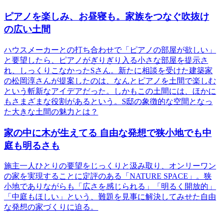
ピアノを楽しみ、お昼寝も。家族をつなぐ吹抜け
の広い土間
ハウスメーカーとの打ち合わせで「ピアノの部屋が欲しい」
と要望したら、ピアノがぎりぎり入る小さな部屋を提示さ
れ、しっくりこなかったSさん。新たに相談を受けた建築家
の松岡淳さんが提案したのは、なんとピアノを土間で楽しむ
という斬新なアイデアだった。しかもこの土間には、ほかに
もさまざまな役割があるという。S邸の象徴的な空間となっ
た大きな土間の魅力とは？
家の中に木が生えてる 自由な発想で狭小地でも中
庭も明るさも
施主一人ひとりの要望をじっくりと汲み取り、オンリーワン
の家を実現することに定評のある「NATURE SPACE」。狭
小地でありながらも「広さを感じられる」「明るく開放的」
「中庭もほしい」という、難題を見事に解決してみせた自由
な発想の家づくりに迫る。