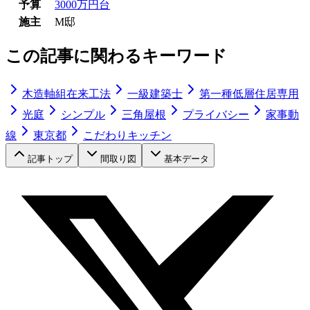
予算
3000万円台
施主
M邸
この記事に関わるキーワード
木造軸組在来工法
一級建築士
第一種低層住居専用
光庭
シンプル
三角屋根
プライバシー
家事動
線
東京都
こだわりキッチン
記事トップ
間取り図
基本データ