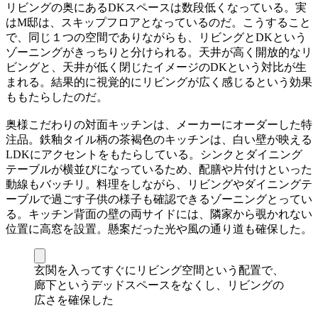
リビングの奥にあるDKスペースは数段低くなっている。実
はM邸は、スキップフロアとなっているのだ。こうすること
で、同じ１つの空間でありながらも、リビングとDKという
ゾーニングがきっちりと分けられる。天井が高く開放的なリ
ビングと、天井が低く閉じたイメージのDKという対比が生
まれる。結果的に視覚的にリビングが広く感じるという効果
ももたらしたのだ。
奥様こだわりの対面キッチンは、メーカーにオーダーした特
注品。鉄釉タイル柄の茶褐色のキッチンは、白い壁が映える
LDKにアクセントをもたらしている。シンクとダイニング
テーブルが横並びになっているため、配膳や片付けといった
動線もバッチリ。料理をしながら、リビングやダイニングテ
ーブルで過ごす子供の様子も確認できるゾーニングとってい
る。キッチン背面の壁の両サイドには、隣家から覗かれない
位置に高窓を設置。懸案だった光や風の通り道も確保した。
玄関を入ってすぐにリビング空間という配置で、
廊下というデッドスペースをなくし、リビングの
広さを確保した