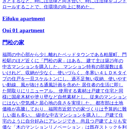
きとするなど、時には法律と向き合い、時には法律をコント
ロールすることで、住環境の向上に努めた。
Eifuku apartment
Ooi 01 apartment
門松の家
福岡の中心部から少し離れたベッドタウンである粕屋町、門
松駅のほど近くに「門松の家」はある。 建て主は築25年の
中古マンションを購入した。 マンション特有の部屋数は多
いけれど、収納が少なく、使いづらく、冬寒い４ＬＤＫタイ
プの住戸を一旦スケルトンにし、過不足無い収納、使いやす
い動線、風が抜ける通風計画を含めた 居住者の生活に即し
た間取りにリニューアル。 使用する素材は戸建て住宅と同
様に国産木材や塗り壁など自然素材とし、従来のマンション
にはない空気感と居心地の良さを実現した。 都市部は土地
価格が高騰しており、福岡市近郊での家づくりは予算的に難
しい面も多い。 値頃な中古マンションを購入し、戸建て住
宅のように自分好みにアレンジでき、尚且つ戸建てよりも安
価な「木のマンションリノベーション」は既存ストックを利