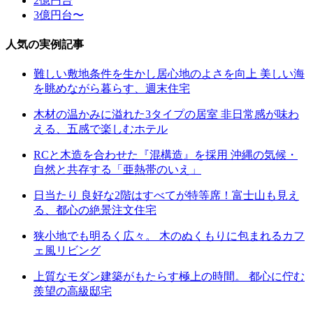
2億円台
3億円台〜
人気の実例記事
難しい敷地条件を生かし居心地のよさを向上 美しい海
を眺めながら暮らす、週末住宅
木材の温かみに溢れた3タイプの居室 非日常感が味わ
える、五感で楽しむホテル
RCと木造を合わせた『混構造』を採用 沖縄の気候・
自然と共存する「亜熱帯のいえ」
日当たり 良好な2階はすべてが特等席！富士山も見え
る、都心の絶景注文住宅
狭小地でも明るく広々。 木のぬくもりに包まれるカフ
ェ風リビング
上質なモダン建築がもたらす極上の時間。 都心に佇む
羨望の高級邸宅