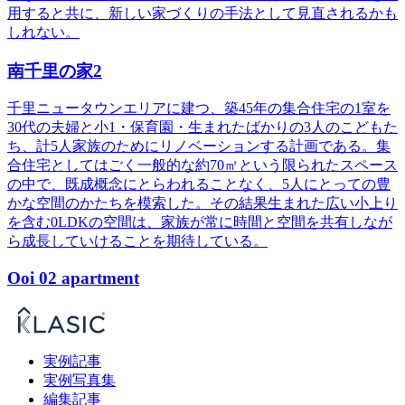
用すると共に、新しい家づくりの手法として見直されるかも
しれない。
南千里の家2
千里ニュータウンエリアに建つ、築45年の集合住宅の1室を
30代の夫婦と小1・保育園・生まれたばかりの3人のこどもた
ち、計5人家族のためにリノベーションする計画である。集
合住宅としてはごく一般的な約70㎡という限られたスペース
の中で、既成概念にとらわれることなく、5人にとっての豊
かな空間のかたちを模索した。その結果生まれた広い小上り
を含む0LDKの空間は、家族が常に時間と空間を共有しなが
ら成長していけることを期待している。
Ooi 02 apartment
実例記事
実例写真集
編集記事