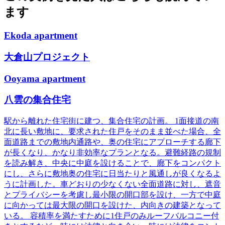
ます
Ekoda apartment
大倉山プロジェクト
Ooyama apartment
八雲の集合住宅
駅から離れた住宅街に建つ、集合住宅の計画。 1面接道の南
北に長い敷地に、要求された住戸をそのまま並べた場合、全
面道路までの敷地内通路や、奥の住宅にアプローチする廊下
が長くなり、かなり非効率なプランとなる。避難経路の規制
を読み解き、中央に中庭を設けることで、廊下をコンパクト
にし、さらに敷地奥の住宅に日当たりと風通しが良くなるよ
うに計画した。車どおりの少なくない全面道路に対し、遮音
とプライバシーを考慮し最小限の開口部を設け、一方で中庭
に向かっては最大限の開口を設けた、内向きの建築となって
いる。 容積率を満たすために1住戸のみルーフバルコニー付