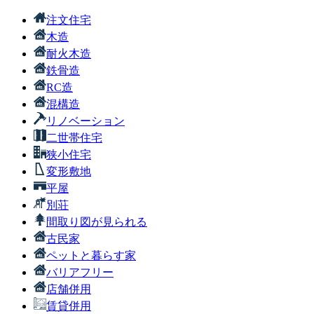
注文住宅
木造
耐火木造
鉄骨造
RC造
混構造
リノベーション
二世帯住宅
狭小住宅
変形敷地
平屋
別荘
間取り図が見られる
古民家
ペットと暮らす家
バリアフリー
店舗併用
賃貸併用