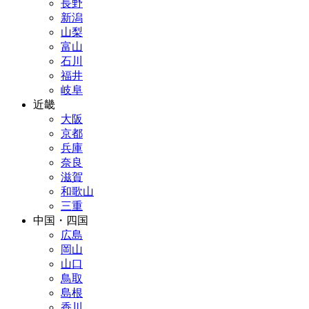
長野
新潟
山梨
富山
石川
福井
岐阜
近畿
大阪
京都
兵庫
奈良
滋賀
和歌山
三重
中国・四国
広島
岡山
山口
鳥取
島根
香川