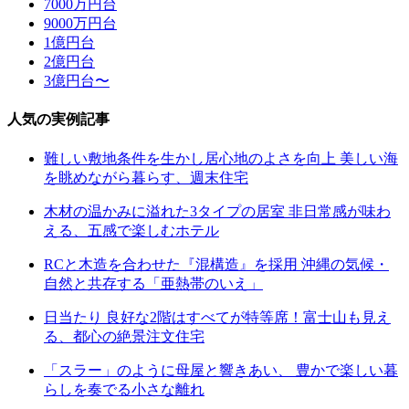
7000万円台
9000万円台
1億円台
2億円台
3億円台〜
人気の実例記事
難しい敷地条件を生かし居心地のよさを向上 美しい海
を眺めながら暮らす、週末住宅
木材の温かみに溢れた3タイプの居室 非日常感が味わ
える、五感で楽しむホテル
RCと木造を合わせた『混構造』を採用 沖縄の気候・
自然と共存する「亜熱帯のいえ」
日当たり 良好な2階はすべてが特等席！富士山も見え
る、都心の絶景注文住宅
「スラー」のように母屋と響きあい、 豊かで楽しい暮
らしを奏でる小さな離れ