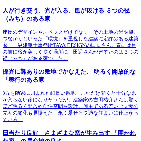
人が行き交う、光が入る、風が抜ける ３つの径
（みち）のある家
建物のデザインやスペックだけでなく、その土地の光や風、
つながりといった「環境」を重視した建築に定評のある建築
家・一級建築士事務所TAWs DESIGNの田辺さん。春には目
の前に桜が美しく咲く場所に、田辺さんが建てたのは３つの
径（みち）がある家でした。
採光に難ありの敷地でかなえた、 明るく開放的な
「奥行のある家」
3方を隣家に囲まれた細長い敷地。これだけ聞くと十分な光
が入らない家になりそうだが、建築家の吉田祐介さんは驚く
ほど明るく開放的な住空間を設計。施主である若いご夫妻の
先々の変化も見据えた、永く愛せる快適な住まいに仕上がっ
ている。
日当たり良好 さまざまな窓が生み出す 「開かれ