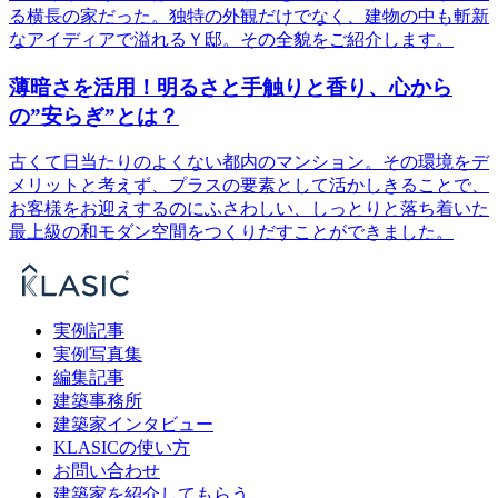
る横長の家だった。独特の外観だけでなく、建物の中も斬新
なアイディアで溢れるＹ邸。その全貌をご紹介します。
薄暗さを活用！明るさと手触りと香り、心から
の”安らぎ”とは？
古くて日当たりのよくない都内のマンション。その環境をデ
メリットと考えず、プラスの要素として活かしきることで、
お客様をお迎えするのにふさわしい、しっとりと落ち着いた
最上級の和モダン空間をつくりだすことができました。
実例記事
実例写真集
編集記事
建築事務所
建築家インタビュー
KLASICの使い方
お問い合わせ
建築家を紹介してもらう