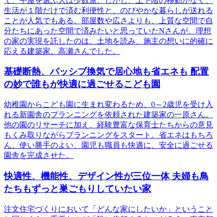
て、平屋を選ぶ人は少数派。しかし、上下階の移動がなく、
生活が１階だけで済む利便性と、のびやかな暮らしが送れる
ことが人気でもある。部屋数や広さよりも、上質な空間で自
分たちにあった空間で済みたいと思っていたNさんが、理想
の家の実現を託したのは、土地を読み、施主の想いに的確に
応える建築家、高瀬さんでした。
基礎断熱、パッシブ換気で居心地も省エネも 配置
の妙で誰もが快適に過ごせるこども園
幼稚園からこども園に生まれ変わるため、0～2歳児を受け入
れる新園舎のプランニングを依頼された建築家の一原さん。
他の園のリサーチに加え、経験豊富な保育士たちからの意見
もくみ取りながらプランニングをスタート。省エネはもちろ
ん、使い勝手のよい、園児も職員も快適に、安全に過ごせる
園舎を完成させた。
快適性、機能性、デザイン性が三位一体 夫婦も鳥
たちもずっと巣ごもりしていたい家
注文住宅づくりにおいて「どんな家にしたいか」ということ