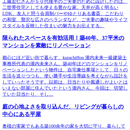
工藤宏仁さんが５０代後半のご夫妻のために設計したのは、
二世帯住宅としても使える豊かな家。天井が高く明るい
LDK、友人と憩う会員制バーやゆとりある書斎、こだわり
の和室、贅沢な広さのベランダなど、ご夫妻の趣味やライフ
スタイルを反映した住まいの魅力をお伝えする。
限られたスペースを有効活用！築40年、37平米の
マンションを素敵にリノベーション
都心にほど近い街で暮らす、kurachiffon 瀧内未来一級建築士
事務所代表の瀧内未来さん。築40年ほどのマンションをリノ
ベーションしたという物件は、自宅兼仕事場として、日々の
生活を送りつつも、使い勝手や生活導線を考えながら設計を
していったそうです。以前は、日当たりや風通しがよいとは
いえない部屋に住んでいたという瀧内さん。今回は、切望し
ていた日当たり、そし…
庭の心地よさを取り込んだ、リビングが暮らしの
中心にある平屋
奥様の実家でもある築100余年の家を大切に守り、暮らして