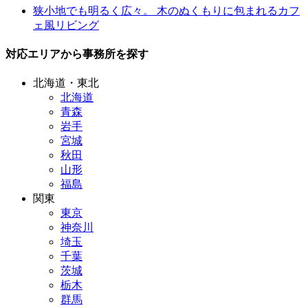
狭小地でも明るく広々。 木のぬくもりに包まれるカフ
ェ風リビング
対応エリアから事務所を探す
北海道・東北
北海道
青森
岩手
宮城
秋田
山形
福島
関東
東京
神奈川
埼玉
千葉
茨城
栃木
群馬