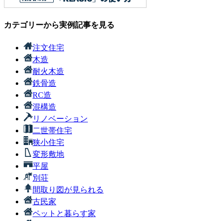
カテゴリーから実例記事を見る
注文住宅
木造
耐火木造
鉄骨造
RC造
混構造
リノベーション
二世帯住宅
狭小住宅
変形敷地
平屋
別荘
間取り図が見られる
古民家
ペットと暮らす家