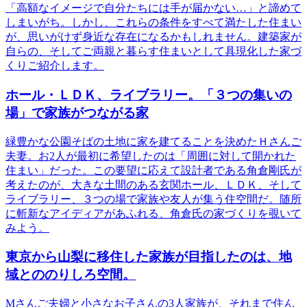
「高額なイメージで自分たちには手が届かない…」と諦めて
しまいがち。しかし、これらの条件をすべて満たした住まい
が、思いがけず身近な存在になるかもしれません。建築家が
自らの、そしてご両親と暮らす住まいとして具現化した家づ
くりご紹介します。
ホール・ＬＤＫ、ライブラリー。「３つの集いの
場」で家族がつながる家
緑豊かな公園そばの土地に家を建てることを決めたＨさんご
夫妻。お2人が最初に希望したのは「周囲に対して開かれた
住まい」だった。この要望に応えて設計者である角倉剛氏が
考えたのが、大きな土間のある玄関ホール、ＬＤＫ、そして
ライブラリー、３つの場で家族や友人が集う住空間だ。随所
に斬新なアイディアがあふれる、角倉氏の家づくりを覗いて
みよう。
東京から山梨に移住した家族が目指したのは、地
域とののりしろ空間。
Mさんご夫婦と小さなお子さんの3人家族が、それまで住ん