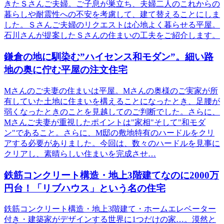
きたＳさんご夫婦。ご子息が巣立ち、夫婦二人のこれからの
暮らしや耐震性への不安を考慮して、建て替えることにしま
した。Ｓさんご夫婦のリクエストは心地よく暮らせる平屋。
石川さんが提案したＳさんの住まいの工夫をご紹介します。
鎌倉の地に馴染む”ハイセンス和モダン”。細い路
地の奥に佇む平屋の注文住宅
Mさんのご夫妻の住まいは平屋。Mさんの奥様のご実家が所
有していた土地に住まいを構えることになったとき、足腰が
弱くなったときのことを見越してのご判断でした。さらに、
Mさんご夫妻が重視したポイントは"家相"そして"和モダ
ン"であること。さらに、M邸の敷地特有のハードルをクリ
アする必要がありました。今回は、数々のハードルを見事に
クリアし、素晴らしい住まいを完成させ…
鉄筋コンクリート構造・地上3階建てなのに2000万
円台！「リブハウス」という名の住宅
鉄筋コンクリート構造・地上3階建て・ホームエレベーター
付き・建築家がデザインする世界に1つだけの家…。漠然と