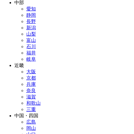
中部
愛知
静岡
長野
新潟
山梨
富山
石川
福井
岐阜
近畿
大阪
京都
兵庫
奈良
滋賀
和歌山
三重
中国・四国
広島
岡山