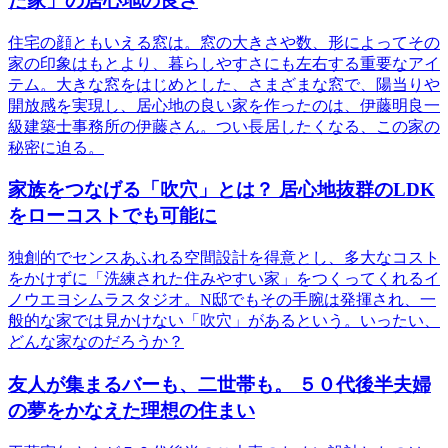
た家」の居心地の良さ
住宅の顔ともいえる窓は。窓の大きさや数、形によってその
家の印象はもとより、暮らしやすさにも左右する重要なアイ
テム。大きな窓をはじめとした、さまざまな窓で、陽当りや
開放感を実現し、居心地の良い家を作ったのは、伊藤明良一
級建築士事務所の伊藤さん。つい長居したくなる、この家の
秘密に迫る。
家族をつなげる「吹穴」とは？ 居心地抜群のLDK
をローコストでも可能に
独創的でセンスあふれる空間設計を得意とし、多大なコスト
をかけずに「洗練された住みやすい家」をつくってくれるイ
ノウエヨシムラスタジオ。N邸でもその手腕は発揮され、一
般的な家では見かけない「吹穴」があるという。いったい、
どんな家なのだろうか？
友人が集まるバーも、二世帯も。 ５０代後半夫婦
の夢をかなえた理想の住まい