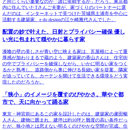
と同じくらい重要なのが「誰に依頼するか」だろう。東京都
内に住んでいたTさんご夫妻が、家づくりのパートナーに選
んだのは、インターネットで見つけた茨城県土浦市を中心に
活動する建築家、e do designの江ケ崎雅代さんでした。
配置の妙で叶えた、日射とプライバシー確保 優し
い光に包まれて穏やかに暮らす家
漆喰の壁の美しさが青い空に映える家は、瓦屋根によって重
厚感が加わりまるで蔵のよう。建築家の香山さんは、住宅街
の中でプライバシーを確保しながら、いかに明るい家をつく
るかと熟考し、道路側から奥に伸びる長細い家を提案。隣家
が迫っていても、カーテンを開けて生活できる環境をどう実
現したのだろうか。
「狭小」のイメージを覆すのびやかさ。華やぐ都
市で、天に向かって踊る家
東京・神宮前にあるこの家を設計したのは、建築家の蘆田暢
人さん。建物に囲まれ、建坪は約10坪と難度の高い条件だっ
たが、狭小地とは思えない明るくのびやかな空間が完成。住