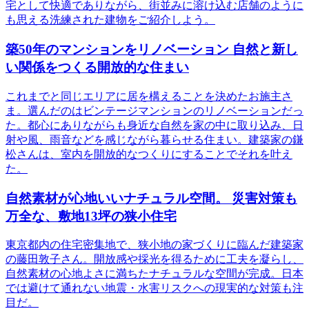
宅として快適でありながら、街並みに溶け込む店舗のように
も思える洗練された建物をご紹介しよう。
築50年のマンションをリノベーション 自然と新し
い関係をつくる開放的な住まい
これまでと同じエリアに居を構えることを決めたお施主さ
ま。選んだのはビンテージマンションのリノベーションだっ
た。都心にありながらも身近な自然を家の中に取り込み、日
射や風、雨音などを感じながら暮らせる住まい。建築家の鎌
松さんは、室内を開放的なつくりにすることでそれを叶え
た。
自然素材が心地いいナチュラル空間。 災害対策も
万全な、敷地13坪の狭小住宅
東京都内の住宅密集地で、狭小地の家づくりに臨んだ建築家
の藤田敦子さん。開放感や採光を得るために工夫を凝らし、
自然素材の心地よさに満ちたナチュラルな空間が完成。日本
では避けて通れない地震・水害リスクへの現実的な対策も注
目だ。