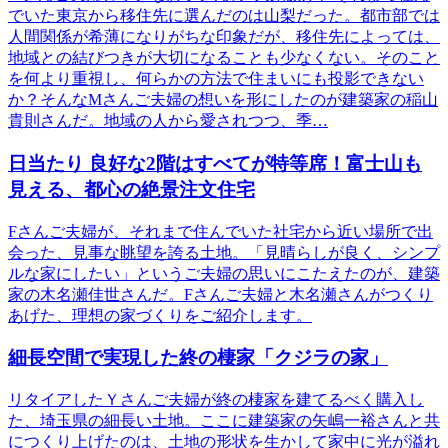
でいた東京から移住先に選んだのは山梨だった。都市部では
人間関係が希薄になりがちな印象だが、移住先によっては、
地域との結びつきが大切になることも少なくない。そのこと
を何より重視し、何らかの方法で住まいにも投影できない
か？そんなMさんご夫婦の想いを形にしたのが建築家の稲山
貴則さんだ。地域の人から愛されつつ、季…
日当たり 良好な2階はすべてが特等席！富士山も
見える、都心の絶景注文住宅
Fさんご夫婦が、それまで住んでいた社宅から近い場所で出
会った、見事な眺望を誇る土地。「見晴らしが良く、シンプ
ルな家にしたい」というご夫婦の思いにこたえたのが、建築
家の木名瀬佳世さんだ。Fさんご夫婦と木名瀬さんがつくり
あげた、理想の家づくりをご紹介します。
細長空間で実現した終の棲家「クジラの家」
リタイアしたＹさんご夫婦が終の棲家を建てるべく購入し
た、埼玉県の細長い土地。ここに建築家の矢嶋一裕さんと共
につくり上げたのは、土地の形状を生かして家中に光が溢れ