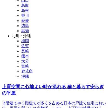
山口
鳥取
島根
香川
愛媛
徳島
高知
九州・沖縄
福岡
佐賀
長崎
熊本
大分
宮崎
鹿児島
沖縄
上質空間に心地よい時が流れる 猫と暮らす安らぎ
の平屋
２階建てや３階建てが多くを占める日本の戸建て住宅におい