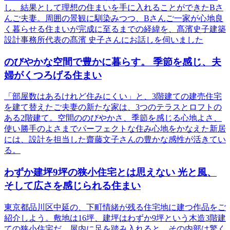
し、結果として理想の住まいを手に入れることができたBさ
んご夫妻。周囲の景観に馴染みつつ、Bさんご一家が心地良
く暮らせる住まいが完成に至るまでの経緯を、髙濱史子建築
設計事務所代表の髙濱 史子さんにお話しを伺いました
のびやかな空間で豊かに暮らす。 季節を感じ、夫
婦がくつろげる住まい
「部屋数はあるけれど住みにくい」と、3階建ての建売住宅
を建て替えたご夫妻の新たな家は、3つのテラスとロフトの
ある2階建て。空間ののびやかさ、季節を感じる心地よさ、
使い勝手のよさまでパーフェクトな住み心地をかなえた新居
には、設計を担当した齋藤文子さんの豊かな感性が活きてい
る。
わずか建坪9坪の狭小住宅とは思えない 光と風、
そして広さを感じられる住まい
東京都品川区中延の、下町情緒が残る住宅地に建つ作品をご
紹介しよう。敷地は16坪、建坪はわずか9坪という木造3階建
ての狭小住宅だ。屋内に足を踏み入れると、その内部は驚く