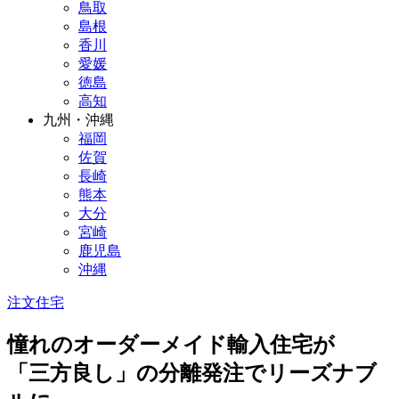
鳥取
島根
香川
愛媛
徳島
高知
九州・沖縄
福岡
佐賀
長崎
熊本
大分
宮崎
鹿児島
沖縄
注文住宅
憧れのオーダーメイド輸入住宅が
「三方良し」の分離発注でリーズナブ