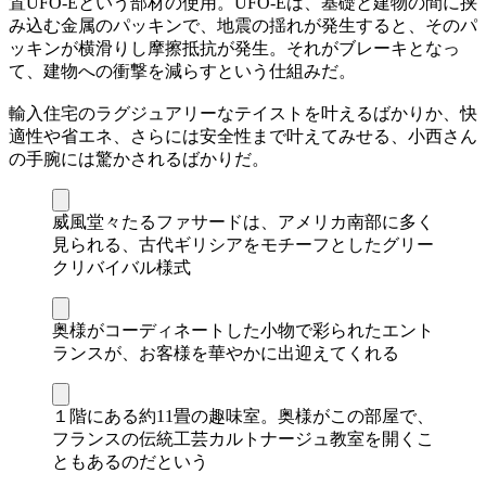
置UFO-Eという部材の使用。UFO-Eは、基礎と建物の間に挟
み込む金属のパッキンで、地震の揺れが発生すると、そのパ
ッキンが横滑りし摩擦抵抗が発生。それがブレーキとなっ
て、建物への衝撃を減らすという仕組みだ。
輸入住宅のラグジュアリーなテイストを叶えるばかりか、快
適性や省エネ、さらには安全性まで叶えてみせる、小西さん
の手腕には驚かされるばかりだ。
威風堂々たるファサードは、アメリカ南部に多く
見られる、古代ギリシアをモチーフとしたグリー
クリバイバル様式
奥様がコーディネートした小物で彩られたエント
ランスが、お客様を華やかに出迎えてくれる
１階にある約11畳の趣味室。奥様がこの部屋で、
フランスの伝統工芸カルトナージュ教室を開くこ
ともあるのだという