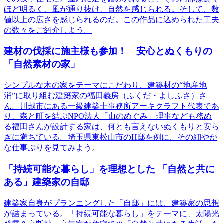
ほど明るく、風が通り抜け、自然を感じられる。そして、数
値以上の広さを感じられるのだ。この作品に込められた工夫
の数々をご紹介しよう。
建材の伐採に施主様も参加！ 安心とぬくもりの
「自然素材の家」
シンプルな木の家をテーマにこだわり、建築材の“地産地
消”に取り組む建築家の福田義房（ふくだ・よしふさ）さ
ん。川越市にある一級建築士事務所アーキクラフト代表であ
り、森と町を結ぶNPO法人「山のめぐみ」理事なども務め
る福田さんが設計する家は、何とも言えないぬくもりと安ら
ぎに満ちている。埼玉県東松山市のH邸を例に、その細やか
な仕事ぶりを見てみよう。
「持続可能な暮らし」を理想とした 「自然と共に
ある」建築家の自邸
建築家自身がプランニングした「自邸」には、建築家の思想
が詰まっている。「持続可能な暮らし」をテーマに、太陽光