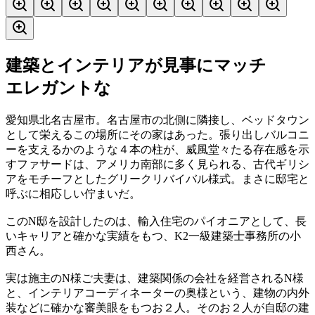
建築とインテリアが見事にマッチ
エレガントな
愛知県北名古屋市。名古屋市の北側に隣接し、ベッドタウン
として栄えるこの場所にその家はあった。張り出しバルコニ
ーを支えるかのような４本の柱が、威風堂々たる存在感を示
すファサードは、アメリカ南部に多く見られる、古代ギリシ
アをモチーフとしたグリークリバイバル様式。まさに邸宅と
呼ぶに相応しい佇まいだ。
このN邸を設計したのは、輸入住宅のパイオニアとして、長
いキャリアと確かな実績をもつ、K2一級建築士事務所の小
西さん。
実は施主のN様ご夫妻は、建築関係の会社を経営されるN様
と、インテリアコーディネーターの奥様という、建物の内外
装などに確かな審美眼をもつお２人。そのお２人が自邸の建