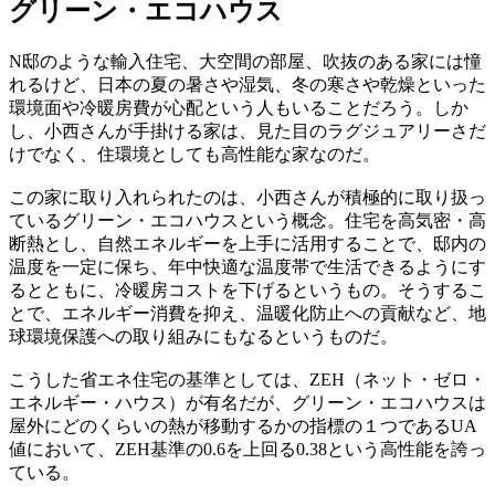
グリーン・エコハウス
N邸のような輸入住宅、大空間の部屋、吹抜のある家には憧
れるけど、日本の夏の暑さや湿気、冬の寒さや乾燥といった
環境面や冷暖房費が心配という人もいることだろう。しか
し、小西さんが手掛ける家は、見た目のラグジュアリーさだ
けでなく、住環境としても高性能な家なのだ。
この家に取り入れられたのは、小西さんが積極的に取り扱っ
ているグリーン・エコハウスという概念。住宅を高気密・高
断熱とし、自然エネルギーを上手に活用することで、邸内の
温度を一定に保ち、年中快適な温度帯で生活できるようにす
るとともに、冷暖房コストを下げるというもの。そうするこ
とで、エネルギー消費を抑え、温暖化防止への貢献など、地
球環境保護への取り組みにもなるというものだ。
こうした省エネ住宅の基準としては、ZEH（ネット・ゼロ・
エネルギー・ハウス）が有名だが、グリーン・エコハウスは
屋外にどのくらいの熱が移動するかの指標の１つであるUA
値において、ZEH基準の0.6を上回る0.38という高性能を誇っ
ている。