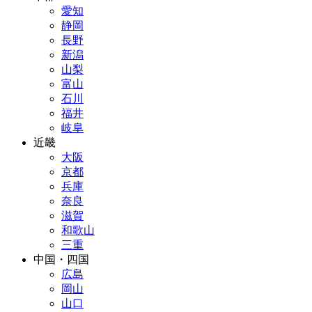
愛知
静岡
長野
新潟
山梨
富山
石川
福井
岐阜
近畿
大阪
京都
兵庫
奈良
滋賀
和歌山
三重
中国・四国
広島
岡山
山口