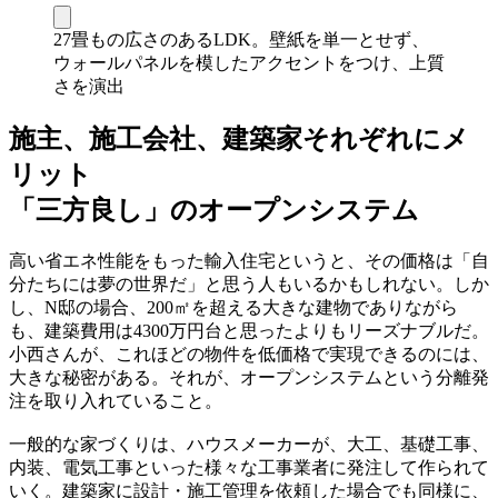
27畳もの広さのあるLDK。壁紙を単一とせず、
ウォールパネルを模したアクセントをつけ、上質
さを演出
施主、施工会社、建築家それぞれにメ
リット
「三方良し」のオープンシステム
高い省エネ性能をもった輸入住宅というと、その価格は「自
分たちには夢の世界だ」と思う人もいるかもしれない。しか
し、N邸の場合、200㎡を超える大きな建物でありながら
も、建築費用は4300万円台と思ったよりもリーズナブルだ。
小西さんが、これほどの物件を低価格で実現できるのには、
大きな秘密がある。それが、オープンシステムという分離発
注を取り入れていること。
一般的な家づくりは、ハウスメーカーが、大工、基礎工事、
内装、電気工事といった様々な工事業者に発注して作られて
いく。建築家に設計・施工管理を依頼した場合でも同様に、