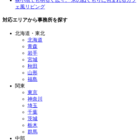
狭小地でも明るく広々。 木のぬくもりに包まれるカフ
ェ風リビング
対応エリアから事務所を探す
北海道・東北
北海道
青森
岩手
宮城
秋田
山形
福島
関東
東京
神奈川
埼玉
千葉
茨城
栃木
群馬
中部