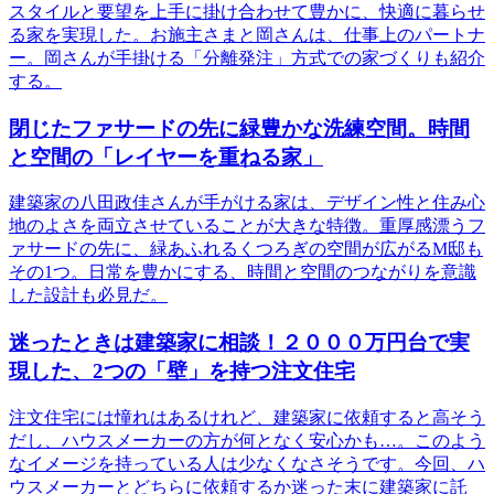
スタイルと要望を上手に掛け合わせて豊かに、快適に暮らせ
る家を実現した。お施主さまと岡さんは、仕事上のパートナ
ー。岡さんが手掛ける「分離発注」方式での家づくりも紹介
する。
閉じたファサードの先に緑豊かな洗練空間。時間
と空間の「レイヤーを重ねる家」
建築家の八田政佳さんが手がける家は、デザイン性と住み心
地のよさを両立させていることが大きな特徴。重厚感漂うフ
ァサードの先に、緑あふれるくつろぎの空間が広がるM邸も
その1つ。日常を豊かにする、時間と空間のつながりを意識
した設計も必見だ。
迷ったときは建築家に相談！２０００万円台で実
現した、2つの「壁」を持つ注文住宅
注文住宅には憧れはあるけれど、建築家に依頼すると高そう
だし、ハウスメーカーの方が何となく安心かも…。このよう
なイメージを持っている人は少なくなさそうです。今回、ハ
ウスメーカーとどちらに依頼するか迷った末に建築家に託