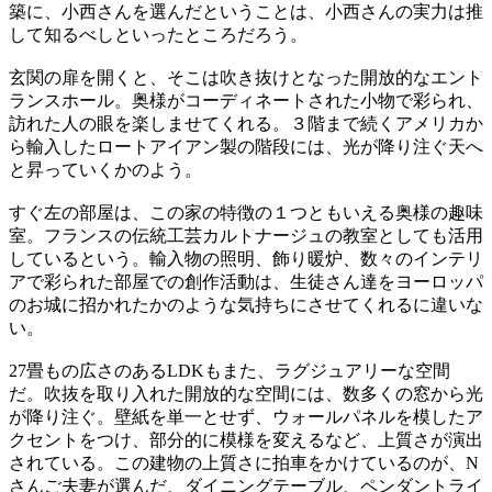
築に、小西さんを選んだということは、小西さんの実力は推
して知るべしといったところだろう。
玄関の扉を開くと、そこは吹き抜けとなった開放的なエント
ランスホール。奥様がコーディネートされた小物で彩られ、
訪れた人の眼を楽しませてくれる。３階まで続くアメリカか
ら輸入したロートアイアン製の階段には、光が降り注ぐ天へ
と昇っていくかのよう。
すぐ左の部屋は、この家の特徴の１つともいえる奥様の趣味
室。フランスの伝統工芸カルトナージュの教室としても活用
しているという。輸入物の照明、飾り暖炉、数々のインテリ
アで彩られた部屋での創作活動は、生徒さん達をヨーロッパ
のお城に招かれたかのような気持ちにさせてくれるに違いな
い。
27畳もの広さのあるLDKもまた、ラグジュアリーな空間
だ。吹抜を取り入れた開放的な空間には、数多くの窓から光
が降り注ぐ。壁紙を単一とせず、ウォールパネルを模したア
クセントをつけ、部分的に模様を変えるなど、上質さが演出
されている。この建物の上質さに拍車をかけているのが、N
さんご夫妻が選んだ、ダイニングテーブル、ペンダントライ