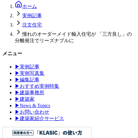
ホーム
実例記事
注文住宅
憧れのオーダーメイド輸入住宅が 「三方良し」の
分離発注でリーズナブルに
メニュー
▶
実例記事
▶
実例写真集
▶
編集記事
▶
おすすめ実例特集
▶
建築事務所
▶
建築家
▶
News & Topics
▶
お問い合わせ
▶
建築家紹介サービス