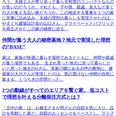
ろう。夫婦２人が寄り添って暮らす程度のコンパクトなもの
が良いのだろうか。それとも、子や孫、親戚、友人など多く
の人が集える広い家だろうか。この相反する要素を１つの家
に見事に詰め込み、夫婦の理想の暮らしを実現させたのは、
やまぐち建築設計室の山口さん。プライベートとパブリック
を両立させたこの家の秘密に迫る。
仲間が集う大人の秘密基地？地元で実現した理想
の“BASE”
家は、家族が快適に暮らす場所であるとともに、仲間や親戚
が集う場所でもある。 生まれ育った地元に戻って暮らした
いと思った施主のOさん。実家の隣にある20坪の敷地に、建
築家の大川さんが実現したのは、気の置けない仲間が自然に
集まる、くつろぎの空間だった。
3つの動線がすべてのエリアを繋ぐ家。 低コスト
で理想を叶える分離発注方式とは？
「北中の家」は、お施主さまが岡さんの自邸を気に入り、設
計を依頼した家だ。自邸のエッセンスをベースとし、ライフ