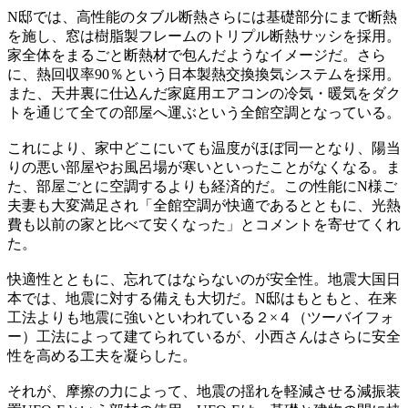
N邸では、高性能のタブル断熱さらには基礎部分にまで断熱
を施し、窓は樹脂製フレームのトリプル断熱サッシを採用。
家全体をまるごと断熱材で包んだようなイメージだ。さら
に、熱回収率90％という日本製熱交換換気システムを採用。
また、天井裏に仕込んだ家庭用エアコンの冷気・暖気をダク
トを通じて全ての部屋へ運ぶという全館空調となっている。
これにより、家中どこにいても温度がほぼ同一となり、陽当
りの悪い部屋やお風呂場が寒いといったことがなくなる。ま
た、部屋ごとに空調するよりも経済的だ。この性能にN様ご
夫妻も大変満足され「全館空調が快適であるとともに、光熱
費も以前の家と比べて安くなった」とコメントを寄せてくれ
た。
快適性とともに、忘れてはならないのが安全性。地震大国日
本では、地震に対する備えも大切だ。N邸はもともと、在来
工法よりも地震に強いといわれている２×４（ツーバイフォ
ー）工法によって建てられているが、小西さんはさらに安全
性を高める工夫を凝らした。
それが、摩擦の力によって、地震の揺れを軽減させる減振装