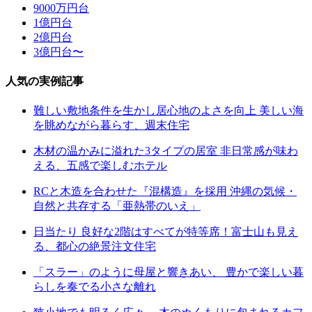
9000万円台
1億円台
2億円台
3億円台〜
人気の実例記事
難しい敷地条件を生かし居心地のよさを向上 美しい海
を眺めながら暮らす、週末住宅
木材の温かみに溢れた3タイプの居室 非日常感が味わ
える、五感で楽しむホテル
RCと木造を合わせた『混構造』を採用 沖縄の気候・
自然と共存する「亜熱帯のいえ」
日当たり 良好な2階はすべてが特等席！富士山も見え
る、都心の絶景注文住宅
「スラー」のように母屋と響きあい、 豊かで楽しい暮
らしを奏でる小さな離れ