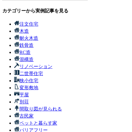
カテゴリーから実例記事を見る
注文住宅
木造
耐火木造
鉄骨造
RC造
混構造
リノベーション
二世帯住宅
狭小住宅
変形敷地
平屋
別荘
間取り図が見られる
古民家
ペットと暮らす家
バリアフリー