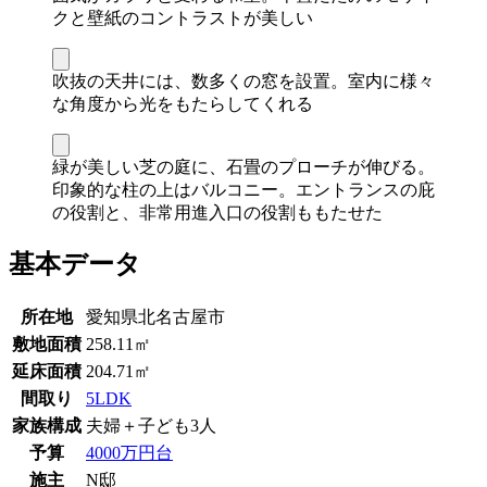
クと壁紙のコントラストが美しい
吹抜の天井には、数多くの窓を設置。室内に様々
な角度から光をもたらしてくれる
緑が美しい芝の庭に、石畳のプローチが伸びる。
印象的な柱の上はバルコニー。エントランスの庇
の役割と、非常用進入口の役割ももたせた
基本データ
所在地
愛知県北名古屋市
敷地面積
258.11㎡
延床面積
204.71㎡
間取り
5LDK
家族構成
夫婦＋子ども3人
予算
4000万円台
施主
N邸