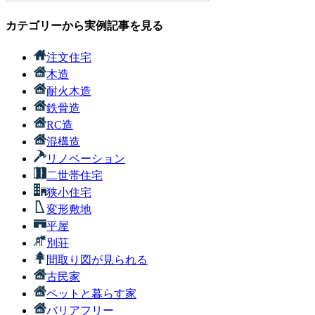
カテゴリーから実例記事を見る
注文住宅
木造
耐火木造
鉄骨造
RC造
混構造
リノベーション
二世帯住宅
狭小住宅
変形敷地
平屋
別荘
間取り図が見られる
古民家
ペットと暮らす家
バリアフリー