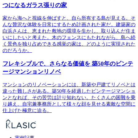
つになるガラス張りの家
家から海へと視線を伸ばすと、自ら所有する島が見える。そ
んな贅沢な体験を日常にするため計画された家だ。建築家の
白浜さんは、恵まれた敷地の環境を生かし、取り込んだ住ま
いにしたいと考えた。木のフェンスにもたれながら、島へ続
く景色を独り占めできる感覚の家は、どのように実現された
のだろうか。
フレキシブルで、さらなる価値を 築50年のビンテ
ージマンションリノベ
マンションのリノベーションには、新築や戸建てリノベとは
違った難しさがある。築50年を経過したビンテージマンショ
ンとなれば、その苦労は計り知れない。たくさんの困難を乗
り越え、自宅兼事務所として様々な顔を見せる素敵な空間に
仕上げた極意に迫る。
実例記事