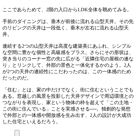
ここであらためて、2階の入口からLDK全体を眺めてみる。
手前のダイニングは、垂木が前後に流れる山型天井。その先
のリビングの天井は一段低く、垂木が左右に流れる山型天
井。
連続する2つの山型天井は高度な建築美にあふれ、シンプル
な空間に豊かな個性と高級感をプラス。さらにその形状は、
突き当りのコーナー窓の先に広がる「近隣住宅の屋根の連な
り」とリンクして、外部の景色と一体化するかのよう。2人
が2つの天井の連続性にこだわったのは、この一体感のため
だったのだ。
「住む」とは、家の中だけでなく、街に住むということでも
ある。窓越しの風景を投影した天井デザインで周辺環境との
つながりを表現し、家という物体の枠を超えて「この土地・
この街に住んでいる」ことを実感させる──。独創的な発想
で外部との一体感や開放感を生み出す、2人の設計が大成功
した住宅といえるだろう。