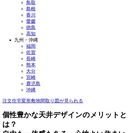
鳥取
島根
香川
愛媛
徳島
高知
九州・沖縄
福岡
佐賀
長崎
熊本
大分
宮崎
鹿児島
沖縄
注文住宅
変形敷地
間取り図が見られる
個性豊かな天井デザインのメリットと
は？