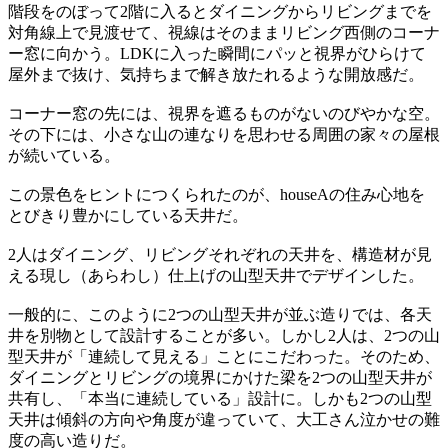
階段をのぼって2階に入るとダイニングからリビングまでを
対角線上で見渡せて、視線はそのままリビング西側のコーナ
ー窓に向かう。LDKに入った瞬間にパッと視界がひらけて
屋外まで抜け、気持ちまで解き放たれるような開放感だ。
コーナー窓の先には、視界を遮るものがないのびやかな空。
その下には、小さな山の連なりを思わせる周囲の家々の屋根
が続いている。
この景色をヒントにつくられたのが、houseAの住み心地を
とびきり豊かにしている天井だ。
2人はダイニング、リビングそれぞれの天井を、構造材が見
える現し（あらわし）仕上げの山型天井でデザインした。
一般的に、このように2つの山型天井が並ぶ造りでは、各天
井を別物として設計することが多い。しかし2人は、2つの山
型天井が「連続して見える」ことにこだわった。そのため、
ダイニングとリビングの境界にかけた梁を2つの山型天井が
共有し、「本当に連続している」設計に。しかも2つの山型
天井は傾斜の方向や角度が違っていて、大工さん泣かせの難
度の高い造りだ。