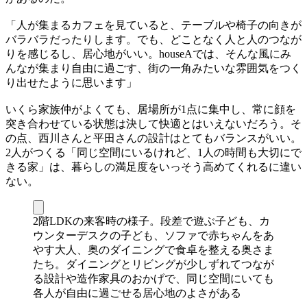
「人が集まるカフェを見ていると、テーブルや椅子の向きが
バラバラだったりします。でも、どことなく人と人のつなが
りを感じるし、居心地がいい。houseAでは、そんな風にみ
んなが集まり自由に過ごす、街の一角みたいな雰囲気をつく
り出せたように思います」
いくら家族仲がよくても、居場所が1点に集中し、常に顔を
突き合わせている状態は決して快適とはいえないだろう。そ
の点、西川さんと平田さんの設計はとてもバランスがいい。
2人がつくる「同じ空間にいるけれど、1人の時間も大切にで
きる家」は、暮らしの満足度をいっそう高めてくれるに違い
ない。
2階LDKの来客時の様子。段差で遊ぶ子ども、カ
ウンターデスクの子ども、ソファで赤ちゃんをあ
やす大人、奥のダイニングで食卓を整える奥さま
たち。ダイニングとリビングが少しずれてつなが
る設計や造作家具のおかげで、同じ空間にいても
各人が自由に過ごせる居心地のよさがある