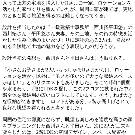
入って上方の宅地を購入したHさまご一家。ロケーションを
活かした家づくりを望んでいたが、周囲に家が建てば、更地
のときと同じ眺望を得るのは難しくなってくる。
設計を担当したのは『一級建築士事務所 西川拓平田悠』の
西川拓さん・平田悠さん夫妻。その土地、その街の特徴を活
かした住み心地のよい家づくりに定評のある2人は、隣家が
迫る丘陵地で土地の魅力をどう表現したのだろうか。
設計当初の発想を、西川さんと平田さんはこう振り返る。
「小さなお子さまが2人いらっしゃるHさまからは、ロケー
ションを活かす以外に『モノが多いので大きな収納スペース
がほしい』とのリクエストもありました。そこで1階に個室
や水まわり、2階にLDKを配し、この2フロアに挟まれた中2
階全体を収納用の広いロフトにしています。そうすれば大き
な収納ができますし、ロフトがある分、2階が底上げされて
良好な眺望を得られると考えました」
周囲の住宅の邪魔にならず、眺望も楽しめる適度な高さの家
をプランニングした西川さんと平田さん。次に2人が工夫を
凝らしたのは、2階LDKの空間デザイン。スペース配置や