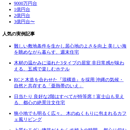
9000万円台
1億円台
2億円台
3億円台〜
人気の実例記事
難しい敷地条件を生かし居心地のよさを向上 美しい海
を眺めながら暮らす、週末住宅
木材の温かみに溢れた3タイプの居室 非日常感が味わ
える、五感で楽しむホテル
RCと木造を合わせた『混構造』を採用 沖縄の気候・
自然と共存する「亜熱帯のいえ」
日当たり 良好な2階はすべてが特等席！富士山も見え
る、都心の絶景注文住宅
狭小地でも明るく広々。 木のぬくもりに包まれるカフ
ェ風リビング