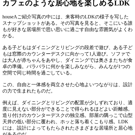
カフェのような居心地を楽しめるLDK
houseAご紹介写真の中には、来客時のLDKの様子を写した
スナップショットがある。その写真を見ると、そこにいる誰
もが好きな居場所で思い思いに過ごす自由な雰囲気がよくわ
かる。
ある子どもはダイニングとリビングの段差で遊び、ある子ど
もは窓際のカウンターデスクに向かって1人遊び。ソファで
は大人が赤ちゃんをあやし、ダイニングでは奥さまたちが食
卓の準備。バラバラに何かを楽しみながら、みんなが1つの
空間で同じ時間を過ごしている。
この、自由と一体感を両立させた心地よいつながりは、設計
の力で生まれたものだ。
例えば、ダイニングとリビングの配置が少しずれており、適
度に見えない部分ができることで得られるほどよい距離感。
造り付けのカウンターデスクの独立感。部屋の隅っこで山型
天井の低い部分に覆われ、ホッと落ち着くこもり感。LDK
には、設計によってもたらされたさまざまな居場所と居心地
があるのだ。