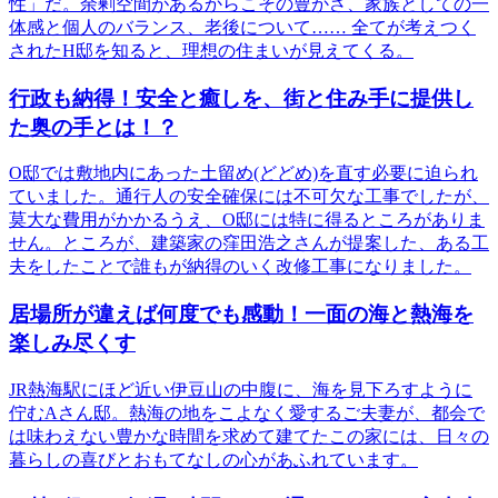
性」だ。余剰空間があるからこその豊かさ、家族としての一
体感と個人のバランス、老後について…… 全てが考えつく
されたH邸を知ると、理想の住まいが見えてくる。
行政も納得！安全と癒しを、街と住み手に提供し
た奥の手とは！？
O邸では敷地内にあった土留め(どどめ)を直す必要に迫られ
ていました。通行人の安全確保には不可欠な工事でしたが、
莫大な費用がかかるうえ、O邸には特に得るところがありま
せん。ところが、建築家の窪田浩之さんが提案した、ある工
夫をしたことで誰もが納得のいく改修工事になりました。
居場所が違えば何度でも感動！一面の海と熱海を
楽しみ尽くす
JR熱海駅にほど近い伊豆山の中腹に、海を見下ろすように
佇むAさん邸。熱海の地をこよなく愛するご夫妻が、都会で
は味わえない豊かな時間を求めて建てたこの家には、日々の
暮らしの喜びとおもてなしの心があふれています。