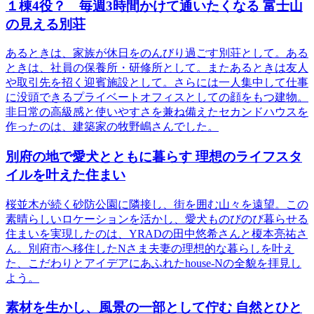
１棟4役？ 毎週3時間かけて通いたくなる 富士山
の見える別荘
あるときは、家族が休日をのんびり過ごす別荘として。ある
ときは、社員の保養所・研修所として。またあるときは友人
や取引先を招く迎賓施設として。さらには一人集中して仕事
に没頭できるプライベートオフィスとしての顔をもつ建物。
非日常の高級感と使いやすさを兼ね備えたセカンドハウスを
作ったのは、建築家の牧野嶋さんでした。
別府の地で愛犬とともに暮らす 理想のライフスタ
イルを叶えた住まい
桜並木が続く砂防公園に隣接し、街を囲む山々を遠望。この
素晴らしいロケーションを活かし、愛犬ものびのび暮らせる
住まいを実現したのは、YRADの田中悠希さんと榎本亮祐さ
ん。別府市へ移住したNさま夫妻の理想的な暮らしを叶え
た、こだわりとアイデアにあふれたhouse-Nの全貌を拝見し
よう。
素材を生かし、風景の一部として佇む 自然とひと