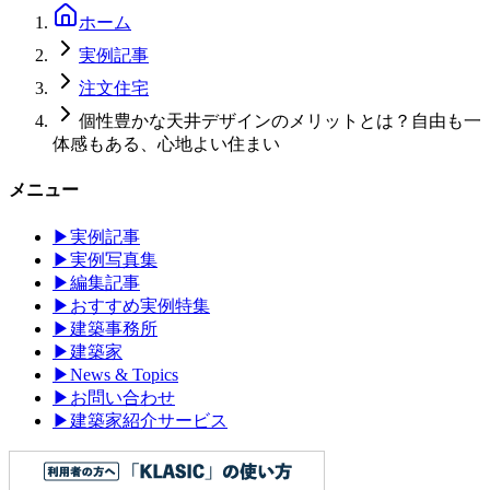
ホーム
実例記事
注文住宅
個性豊かな天井デザインのメリットとは？自由も一
体感もある、心地よい住まい
メニュー
▶
実例記事
▶
実例写真集
▶
編集記事
▶
おすすめ実例特集
▶
建築事務所
▶
建築家
▶
News & Topics
▶
お問い合わせ
▶
建築家紹介サービス