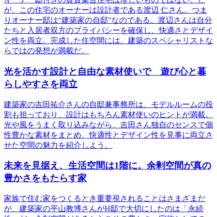
が、この住宅のオーナーは設計者である渡辺 仁さん。つま
りオーナー邸は“建築家の自邸”なのである。渡辺さんは自分
たちと入居者双方のプライバシーを確保し、快適さとデザイ
ン性を両立。完成した住空間には、建築のスペシャリストな
らではの発想が満載だ。
光を活かす設計と自由な素材使いで 遊び心と暮
らしやすさを両立
建築家の吉田祐介さんの自邸兼事務所は、モデルルームの役
割も担っており、設計はもちろん素材使いのヒントが満載。
光や風をうまく取り込みながら、吉田さん独自のセンスで個
性豊かな素材をまとめ、快適性とデザイン性を見事に両立さ
せた空間の魅力を紹介しよう。
未来を見据え、生活空間は1階に。余剰空間が真の
豊かさをもたらす家
家族で住む家をつくるとき重要視されることはさまざまだ
が、建築家の平山教博さんがH邸で大切にしたのは「永続