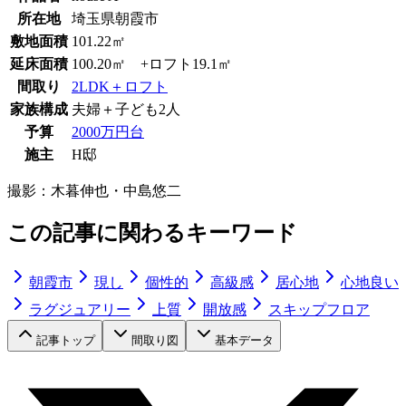
所在地
埼玉県朝霞市
敷地面積
101.22㎡
延床面積
100.20㎡ +ロフト19.1㎡
間取り
2LDK＋ロフト
家族構成
夫婦＋子ども2人
予算
2000万円台
施主
H邸
撮影：
木暮伸也・中島悠二
この記事に関わるキーワード
朝霞市
現し
個性的
高級感
居心地
心地良い
ラグジュアリー
上質
開放感
スキップフロア
記事トップ
間取り図
基本データ