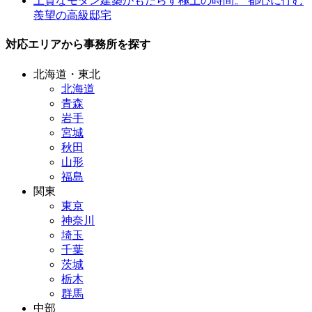
上質なモダン建築がもたらす極上の時間。 都心に佇む
羨望の高級邸宅
対応エリアから事務所を探す
北海道・東北
北海道
青森
岩手
宮城
秋田
山形
福島
関東
東京
神奈川
埼玉
千葉
茨城
栃木
群馬
中部