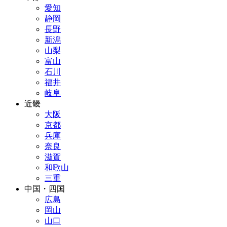
愛知
静岡
長野
新潟
山梨
富山
石川
福井
岐阜
近畿
大阪
京都
兵庫
奈良
滋賀
和歌山
三重
中国・四国
広島
岡山
山口