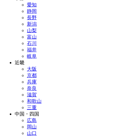
愛知
静岡
長野
新潟
山梨
富山
石川
福井
岐阜
近畿
大阪
京都
兵庫
奈良
滋賀
和歌山
三重
中国・四国
広島
岡山
山口