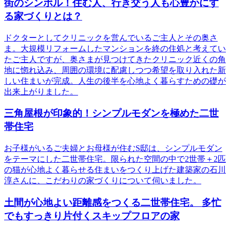
街のシンボル！住む人、行き交う人も心豊かにす
る家づくりとは？
ドクターとしてクリニックを営んでいるご主人とその奥さ
ま。大規模リフォームしたマンションを終の住処と考えてい
たご主人ですが、奥さまが見つけてきたクリニック近くの角
地に惚れ込み、周囲の環境に配慮しつつ希望を取り入れた新
しい住まいが完成。人生の後半を心地よく暮らすための礎が
出来上がりました。
三角屋根が印象的！シンプルモダンを極めた二世
帯住宅
お子様がいるご夫婦とお母様が住むS邸は、シンプルモダン
をテーマにした二世帯住宅。限られた空間の中で2世帯＋2匹
の猫が心地よく暮らせる住まいをつくり上げた建築家の石川
淳さんに、こだわりの家づくりについて伺いました。
土間が心地よい距離感をつくる二世帯住宅。 多忙
でもすっきり片付くスキップフロアの家