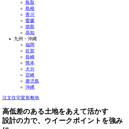
鳥取
島根
香川
愛媛
徳島
高知
九州・沖縄
福岡
佐賀
長崎
熊本
大分
宮崎
鹿児島
沖縄
注文住宅
変形敷地
高低差のある土地をあえて活かす
設計の力で、ウイークポイントを強み