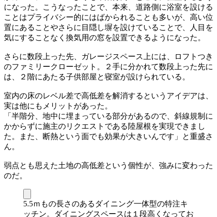
になった。こうなったことで、本来、道路側に浴室を設ける
ことはプライバシー的にはばかられることも多いが、高い位
置にあることやさらに目隠し塀を設けていることで、人目を
気にすることなく換気用の窓を設置できるようになった。
さらに数段上った先、ガレージスペース上には、ロフトつき
のファミリークローゼット。２手に分かれて数段上った先に
は、２階にあたる子供部屋と寝室が設けられている。
室内の床のレベル差で高低差を解消するというアイデアは、
実は他にもメリットがあった。
「半階分、地中に埋まっている部分があるので、斜線規制に
かからずに施主のリクエストである陸屋根を実現できまし
た。また、断熱という面でも効果が大きいんです」と重盛さ
ん。
弱点とも思えた土地の高低差という個性が、強みに変わった
のだ。
5.5ｍもの長さのあるダイニング一体型の特注キ
ッチン。ダイニングスペースは１段高くなってお