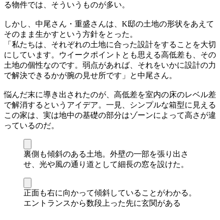
る物件では、そういうものが多い。
しかし、中尾さん・重盛さんは、K邸の土地の形状をあえて
そのまま生かすという方針をとった。
「私たちは、それぞれの土地に合った設計をすることを大切
にしています。ウイークポイントとも思える高低差も、その
土地の個性なのです。弱点があれば、それをいかに設計の力
で解決できるかが腕の見せ所です」と中尾さん。
悩んだ末に導き出されたのが、高低差を室内の床のレベル差
で解消するというアイデア。一見、シンプルな箱型に見える
この家は、実は地中の基礎の部分はゾーンによって高さが違
っているのだ。
裏側も傾斜のある土地。外壁の一部を張り出さ
せ、光や風の通り道として細長の窓を設けた。
正面も右に向かって傾斜していることがわかる。
エントランスから数段上った先に玄関がある