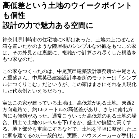
高低差という土地のウイークポイント
も個性
設計の力で魅力ある空間に
神奈川県川崎市の住宅地にK邸はあった。土地の上にぽんと
箱を置いたかのような陸屋根のシンプルな外観をもつこの家
は、その外見とは裏腹に、複雑かつ計算され尽くした構造を
もつ家なのだ。
この家をつくったのは、中尾英己建築設計事務所の中尾さん
と重盛さん。中尾英己建築設計事務所のモットーは「シンプ
ルにつくりこむ」だというが、この家はまさにそれを具現化
した代表例といえるだろう。
実はこの家が建っている土地は、高低差がある土地。東西2
方向道路で、約1.6メートルの高低差があり、さらに南北方
向にも傾斜があった。通常こういった高低差のある土地の場
合、切土で土地のレベルを下げるか、盛土や擁壁で高くす
る、地下部分を車庫にするなどで、土地を平坦に整形した上
に家を建てるのが一般的だ。実際、ハウスメーカーが手掛け