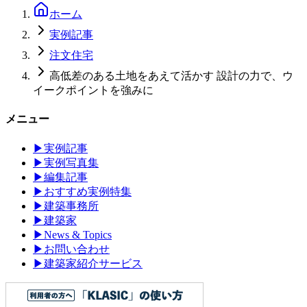
ホーム
実例記事
注文住宅
高低差のある土地をあえて活かす 設計の力で、ウ
イークポイントを強みに
メニュー
▶
実例記事
▶
実例写真集
▶
編集記事
▶
おすすめ実例特集
▶
建築事務所
▶
建築家
▶
News & Topics
▶
お問い合わせ
▶
建築家紹介サービス