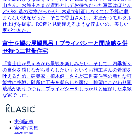
山さん。お施主さまが資料としてお持ちだった写真はほとん
どがRC造の建物だったが、木造で計画しなくては予算に収
まらない状況だった。そこで香山さんは、木造かつモルタル
仕上げを提案。RC造と見間違えるような佇まいの、美しい
家ができた。
富士を望む展望風呂！プライバシーと開放感を併
せ持つ二世帯住宅
「富士山が見えるから景観を楽しみたい。そして、四季折々
の自然を感じながら暮らしたい」というお施主さんの希望を
叶えるため、建築家・植木健一さんが二世帯住宅の新たな可
能性に挑戦。随所に工夫を凝らした家は、眺望にこだわり開
放感がありつつも、プライバシーをしっかりと確保した素敵
な家でした。
実例記事
実例写真集