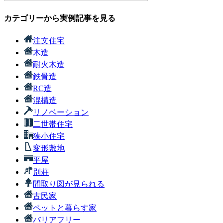
カテゴリーから実例記事を見る
注文住宅
木造
耐火木造
鉄骨造
RC造
混構造
リノベーション
二世帯住宅
狭小住宅
変形敷地
平屋
別荘
間取り図が見られる
古民家
ペットと暮らす家
バリアフリー