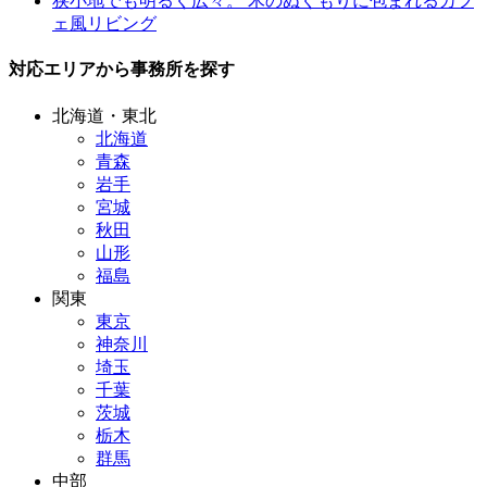
狭小地でも明るく広々。 木のぬくもりに包まれるカフ
ェ風リビング
対応エリアから事務所を探す
北海道・東北
北海道
青森
岩手
宮城
秋田
山形
福島
関東
東京
神奈川
埼玉
千葉
茨城
栃木
群馬
中部