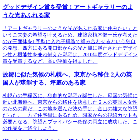
グッドデザイン賞を受賞！アートギャラリーのよ
うな光あふれる家
「アートギャラリーのような光があふれる家に住みたい」と
いうご夫妻の希望を叶えるため、建築家植木健一氏が考えた
のが三面体をL字型に入れ子構造で組み合わせるという独自
の発想。四方にある開口部からの光と風に満たされたデザイ
ン性と機能性を兼ね備えた邸宅は、2010年度グッドデザイン
賞を受賞するなど、高い評価を得ました。
故郷に似た気候の札幌へ、東京から移住 2人の英
国人が堪能する、坪庭のある家
札幌市の手稲区に、独創的な邸宅が誕生した。母国の気候に
近い北海道へ、東京からの移住を決意した２人の英国人女性
のための家だ。この地を選んだ決め手は、金山の雄大な眺望
だった。一方で住宅街にあるため、隣家からの視線カットも
必要となる。眺望とプライバシー確保の両立に成功した、こ
の作品をご紹介しよう。