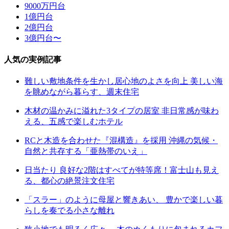
9000万円台
1億円台
2億円台
3億円台〜
人気の実例記事
難しい敷地条件を生かし居心地のよさを向上 美しい海
を眺めながら暮らす、週末住宅
木材の温かみに溢れた3タイプの居室 非日常感が味わ
える、五感で楽しむホテル
RCと木造を合わせた『混構造』を採用 沖縄の気候・
自然と共存する「亜熱帯のいえ」
日当たり 良好な2階はすべてが特等席！富士山も見え
る、都心の絶景注文住宅
「スラー」のように母屋と響きあい、 豊かで楽しい暮
らしを奏でる小さな離れ