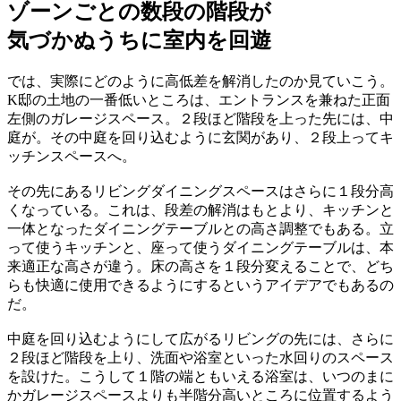
ゾーンごとの数段の階段が
気づかぬうちに室内を回遊
では、実際にどのように高低差を解消したのか見ていこう。
K邸の土地の一番低いところは、エントランスを兼ねた正面
左側のガレージスペース。２段ほど階段を上った先には、中
庭が。その中庭を回り込むように玄関があり、２段上ってキ
ッチンスペースへ。
その先にあるリビングダイニングスペースはさらに１段分高
くなっている。これは、段差の解消はもとより、キッチンと
一体となったダイニングテーブルとの高さ調整でもある。立
って使うキッチンと、座って使うダイニングテーブルは、本
来適正な高さが違う。床の高さを１段分変えることで、どち
らも快適に使用できるようにするというアイデアでもあるの
だ。
中庭を回り込むようにして広がるリビングの先には、さらに
２段ほど階段を上り、洗面や浴室といった水回りのスペース
を設けた。こうして１階の端ともいえる浴室は、いつのまに
かガレージスペースよりも半階分高いところに位置するよう