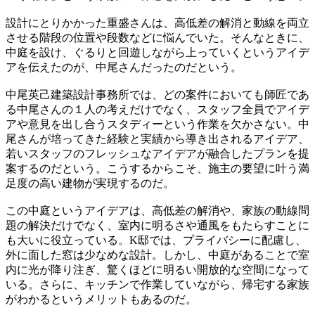
設計にとりかかった重盛さんは、高低差の解消と動線を両立
させる階段の位置や段数などに悩んでいた。そんなときに、
中庭を設け、ぐるりと回遊しながら上っていくというアイデ
アを伝えたのが、中尾さんだったのだという。
中尾英己建築設計事務所では、どの案件においても師匠であ
る中尾さんの１人の考えだけでなく、スタッフ全員でアイデ
アや意見を出し合うスタディーという作業を欠かさない。中
尾さんが培ってきた経験と実績から導き出されるアイデア、
若いスタッフのフレッシュなアイデアが融合したプランを提
案するのだという。こうするからこそ、施主の要望に叶う満
足度の高い建物が実現するのだ。
この中庭というアイデアは、高低差の解消や、家族の動線問
題の解決だけでなく、室内に明るさや通風をもたらすことに
も大いに役立っている。K邸では、プライバシーに配慮し、
外に面した窓は少なめな設計。しかし、中庭があることで室
内に光が降り注ぎ、驚くほどに明るい開放的な空間になって
いる。さらに、キッチンで作業していながら、帰宅する家族
がわかるというメリットもあるのだ。