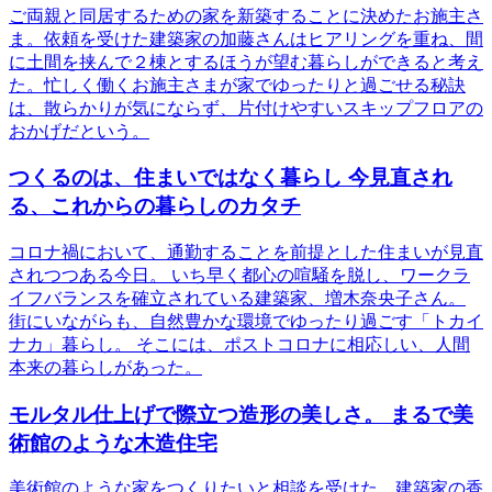
ご両親と同居するための家を新築することに決めたお施主さ
ま。依頼を受けた建築家の加藤さんはヒアリングを重ね、間
に土間を挟んで２棟とするほうが望む暮らしができると考え
た。忙しく働くお施主さまが家でゆったりと過ごせる秘訣
は、散らかりが気にならず、片付けやすいスキップフロアの
おかげだという。
つくるのは、住まいではなく暮らし 今見直され
る、これからの暮らしのカタチ
コロナ禍において、通勤することを前提とした住まいが見直
されつつある今日。 いち早く都心の喧騒を脱し、ワークラ
イフバランスを確立されている建築家、増木奈央子さん。
街にいながらも、自然豊かな環境でゆったり過ごす「トカイ
ナカ」暮らし。 そこには、ポストコロナに相応しい、人間
本来の暮らしがあった。
モルタル仕上げで際立つ造形の美しさ。 まるで美
術館のような木造住宅
美術館のような家をつくりたいと相談を受けた、建築家の香