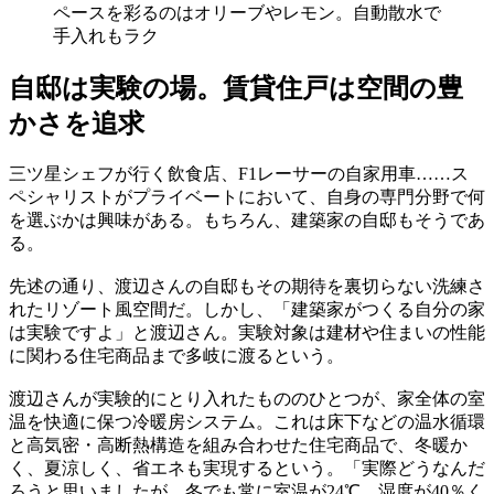
ペースを彩るのはオリーブやレモン。自動散水で
手入れもラク
自邸は実験の場。賃貸住戸は空間の豊
かさを追求
三ツ星シェフが行く飲食店、F1レーサーの自家用車……ス
ペシャリストがプライベートにおいて、自身の専門分野で何
を選ぶかは興味がある。もちろん、建築家の自邸もそうであ
る。
先述の通り、渡辺さんの自邸もその期待を裏切らない洗練さ
れたリゾート風空間だ。しかし、「建築家がつくる自分の家
は実験ですよ」と渡辺さん。実験対象は建材や住まいの性能
に関わる住宅商品まで多岐に渡るという。
渡辺さんが実験的にとり入れたもののひとつが、家全体の室
温を快適に保つ冷暖房システム。これは床下などの温水循環
と高気密・高断熱構造を組み合わせた住宅商品で、冬暖か
く、夏涼しく、省エネも実現するという。「実際どうなんだ
ろうと思いましたが、冬でも常に室温が24℃、湿度が40％く