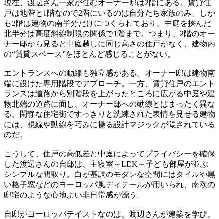
現在、渡辺さん一家が住むオーナー邸は2階にある。賃貸住
戸は地階と1階なので2階にいるのは自分たち家族のみ。しか
も2階は建物の南半分だけにつくられており、中庭を挟んだ
北半分は高度斜線制限の関係で1階まで。つまり、2階のオー
ナー邸から見ると中庭越しに同じ高さの住戸がなく、建物内
の“賃貸スペース”をほとんど感じることがない。
エントランスへの動線も独立感がある。オーナー邸は建物南
端に設けた専用階段でアプローチ。一方、賃貸住戸のエント
ランスは道路から別階段を上がったところに広がる中庭や建
物北端の道路に面し、オーナー邸への動線とはまったく異な
る。閑静な住宅街ですっきりと洗練された表情を見せる建物
には、視線や動線を巧みに操る設計マジックが隠されている
のだ。
こうして、住戸の高低差と中庭によってプライバシーを確保
した渡辺さんの自邸は、主寝室～LDK～子ども部屋が並ぶ
シンプルな間取り。白が基調のモダンな空間にはタイルや黒
い格子窓などのヨーロッパ風ディテールが用いられ、南欧の
邸宅のような心地よい非日常感が漂う。
自邸がヨーロッパテイストなのは、渡辺さんが建築を学び、