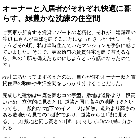
オーナーと入居者がそれぞれ快適に暮
らす、緑豊かな洗練の住空間
ご実家が所有する賃貸アパートの老朽化。それが、建築家の
渡辺 仁さんが自邸を建てることになったきっかけだ。「ち
ょうどその頃、私は当時住んでいたマンションを手狭に感じ
ていました。そこで、実家所有の賃貸住宅を建て替えるな
ら、私の自邸を備えたものにしようという話になったので
す」
設計にあたってまず考えたのは、自らが住むオーナー邸と賃
貸住戸の動線や生活空間をしっかり分けることだった。
完成した建物は中庭を囲むコの字型。敷地は道路より一段高
いため、立体的に見ると [1] 道路と同じ高さの地階（※とい
っても、一般的な”地下”のイメージは皆無。道路より高さの
ある敷地から見ての“地階”であり、道路からは1階に見え
る）、[2] 敷地と同じ高さの1階、[3] そして2階の3層に分か
れる。