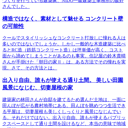
づくりを行っている建築家、NIDO一級建築士事務所の飯野
さんでした。
構造ではなく、素材として魅せる コンクリート壁
の可能性
クールでスタイリッシュなコンクリート打放しに憧れる人は
多いのではないでしょうか。しかし一般的な木造建築に比べ
るとRC造（鉄筋コンクリート造）は坪単価が高く、コスト
面から諦めてしまうことがあるのも事実。住記屋の鈴木貴晴
さんが手掛けた「朝日の家Ⅱ」は、ある方法でその憧れを実
現。さて、その方法とは。
出入り自由、誰もが使える通り土間。 美しい田園
風景になじむ、切妻屋根の家
建築家の林田さんが自邸を建てるため選んだ土地は、一面に
田んぼが広がる農村地帯にある。田んぼを眺めつつ生活でき
る平屋は、切妻屋根も美しくしっくりと風景になじんでい
る。それだけではない。出入り自由、誰もが使えるパブリッ
クスペースとして通り土間を設けるなど、本当の意味で地域