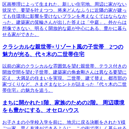
区画整理によって生まれた、新しい住宅地。周辺に家がない
状況で、要望を叶えつつ、将来どんなふうに近隣の家が建っ
ても住環境に影響を受けないプランを考えなくてはならなか
った。建築家の箕輪さんが出した答えは「中庭」。外からは
想像できない、明るく開放的な庭が中心にある、豊かに暮ら
せる家ができた。
クラシカルな親世帯×リゾート風の子世帯 2つの
魅力が光る、代々木の二世帯住宅
以前の家のクラシカルな雰囲気を望む親世帯、テラス付きの
開放空間を望む子世帯。建築家の角倉剛さんは異なる要望に
応え、大満足の住まいを実現。二世帯、建て替え、都市部の
家づくりなど、さまざまなヒントが詰まった『代々木の二世
帯住宅』の魅力を追う。
まちに開かれた1階、家族のための2階。 周辺環境
をも豊かにする、オセロハウス
お子さまの小学校入学を前に、地元に戻る決断をされたY様
ご一家。早く友達ができるように、この街で楽しく暮らせる