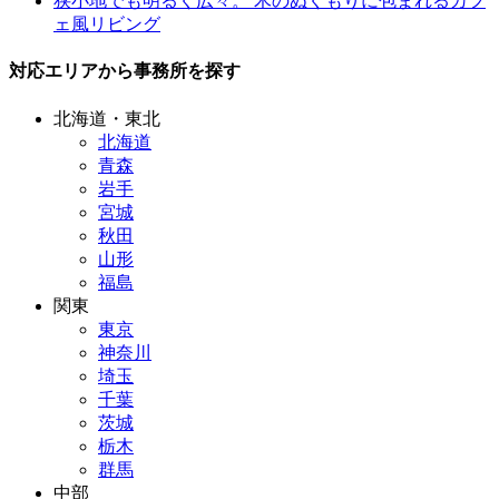
狭小地でも明るく広々。 木のぬくもりに包まれるカフ
ェ風リビング
対応エリアから事務所を探す
北海道・東北
北海道
青森
岩手
宮城
秋田
山形
福島
関東
東京
神奈川
埼玉
千葉
茨城
栃木
群馬
中部