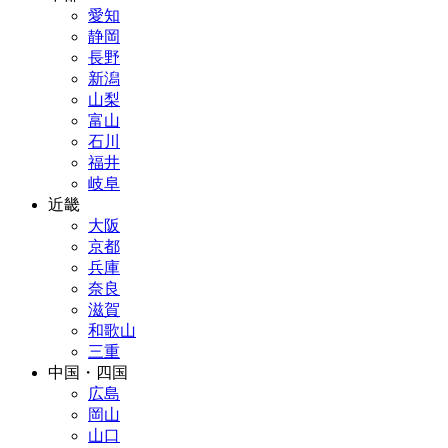
愛知
静岡
長野
新潟
山梨
富山
石川
福井
岐阜
近畿
大阪
京都
兵庫
奈良
滋賀
和歌山
三重
中国・四国
広島
岡山
山口