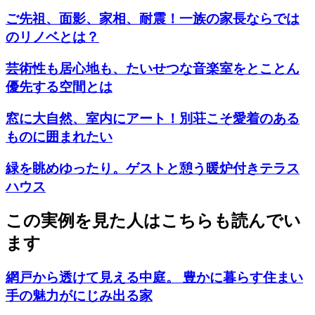
ご先祖、面影、家相、耐震！一族の家長ならでは
のリノベとは？
芸術性も居心地も、たいせつな音楽室をとことん
優先する空間とは
窓に大自然、室内にアート！別荘こそ愛着のある
ものに囲まれたい
緑を眺めゆったり。ゲストと憩う暖炉付きテラス
ハウス
この実例を見た人はこちらも読んでい
ます
網戸から透けて見える中庭。 豊かに暮らす住まい
手の魅力がにじみ出る家