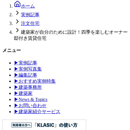
ホーム
実例記事
注文住宅
建築家が自分のために設計！四季を楽しむオーナー
邸付き賃貸住宅
メニュー
▶
実例記事
▶
実例写真集
▶
編集記事
▶
おすすめ実例特集
▶
建築事務所
▶
建築家
▶
News & Topics
▶
お問い合わせ
▶
建築家紹介サービス