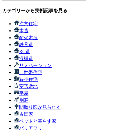
カテゴリーから実例記事を見る
注文住宅
木造
耐火木造
鉄骨造
RC造
混構造
リノベーション
二世帯住宅
狭小住宅
変形敷地
平屋
別荘
間取り図が見られる
古民家
ペットと暮らす家
バリアフリー