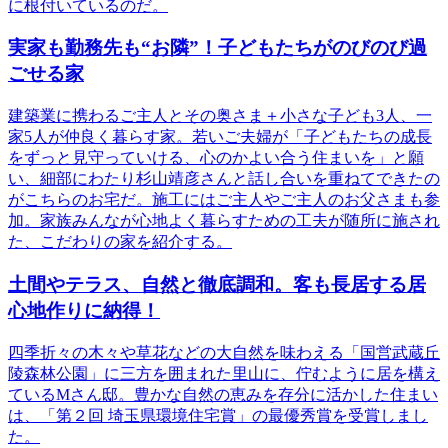
に根付いているのだ。
実家も勤務先も“お隣”！子どもたちがのびのび過
ごせる家
建築業に携わるご主人とその奥さま＋小さな子ども3人、一
家5人が仲良く暮らす家。若いご夫婦が「子どもたちの成長
をずっと見守っていける、心のかよい合う住まいを」と願
い、細部にわたり杉山靖彦さんと話し合いを重ねてできたの
がこちらのお宅だ。施工にはご主人やご主人のお父さまも参
加。家族みんなが心地よく暮らすための工夫が随所に施され
た、こだわりの家を紹介する。
土間やテラス、自然と徹底調和。客も長居する居
心地作りに納得！
四季折々の木々や草花などの大自然を味わえる「国営武蔵丘
陵森林公園」に三方を囲まれた里山に、佇むように居を構え
ているMさん邸。豊かな自然の恵みを存分に活かした住まい
は、「第２回 埼玉県環境住宅賞」の最優秀賞を受賞しまし
た。