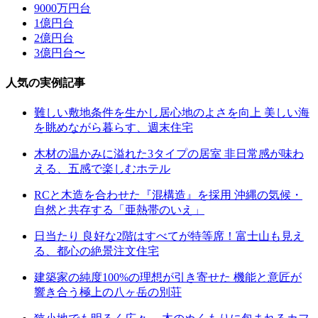
9000万円台
1億円台
2億円台
3億円台〜
人気の実例記事
難しい敷地条件を生かし居心地のよさを向上 美しい海
を眺めながら暮らす、週末住宅
木材の温かみに溢れた3タイプの居室 非日常感が味わ
える、五感で楽しむホテル
RCと木造を合わせた『混構造』を採用 沖縄の気候・
自然と共存する「亜熱帯のいえ」
日当たり 良好な2階はすべてが特等席！富士山も見え
る、都心の絶景注文住宅
建築家の純度100%の理想が引き寄せた 機能と意匠が
響き合う極上の八ヶ岳の別荘