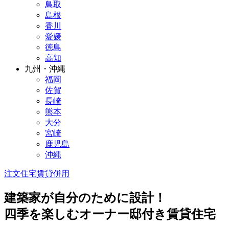
鳥取
島根
香川
愛媛
徳島
高知
九州・沖縄
福岡
佐賀
長崎
熊本
大分
宮崎
鹿児島
沖縄
注文住宅
賃貸併用
建築家が自分のために設計！
四季を楽しむオーナー邸付き賃貸住宅