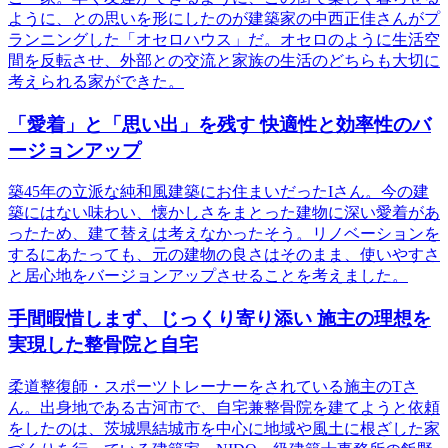
ように、との思いを形にしたのが建築家の中西正佳さんがプ
ランニングした「オセロハウス」だ。オセロのように生活空
間を反転させ、外部との交流と家族の生活のどちらも大切に
考えられる家ができた。
「愛着」と「思い出」を残す 快適性と効率性のバ
ージョンアップ
築45年の立派な純和風建築にお住まいだったIさん。今の建
築にはない味わい、懐かしさをまとった建物に深い愛着があ
ったため、建て替えは考えなかったそう。リノベーションを
するにあたっても、元の建物の良さはそのまま、使いやすさ
と居心地をバージョンアップさせることを考えました。
手間暇惜しまず、じっくり寄り添い 施主の理想を
実現した整骨院と自宅
柔道整復師・スポーツトレーナーをされている施主のTさ
ん。出身地である古河市で、自宅兼整骨院を建てようと依頼
をしたのは、茨城県結城市を中心に地域や風土に根ざした家