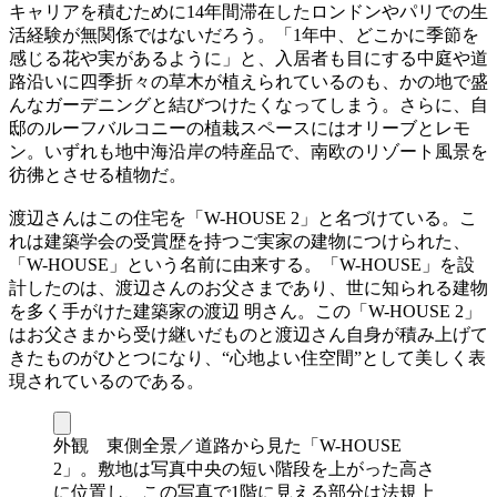
キャリアを積むために14年間滞在したロンドンやパリでの生
活経験が無関係ではないだろう。「1年中、どこかに季節を
感じる花や実があるように」と、入居者も目にする中庭や道
路沿いに四季折々の草木が植えられているのも、かの地で盛
んなガーデニングと結びつけたくなってしまう。さらに、自
邸のルーフバルコニーの植栽スペースにはオリーブとレモ
ン。いずれも地中海沿岸の特産品で、南欧のリゾート風景を
彷彿とさせる植物だ。
渡辺さんはこの住宅を「W-HOUSE 2」と名づけている。こ
れは建築学会の受賞歴を持つご実家の建物につけられた、
「W-HOUSE」という名前に由来する。「W-HOUSE」を設
計したのは、渡辺さんのお父さまであり、世に知られる建物
を多く手がけた建築家の渡辺 明さん。この「W-HOUSE 2」
はお父さまから受け継いだものと渡辺さん自身が積み上げて
きたものがひとつになり、“心地よい住空間”として美しく表
現されているのである。
外観 東側全景／道路から見た「W-HOUSE
2」。敷地は写真中央の短い階段を上がった高さ
に位置し、この写真で1階に見える部分は法規上