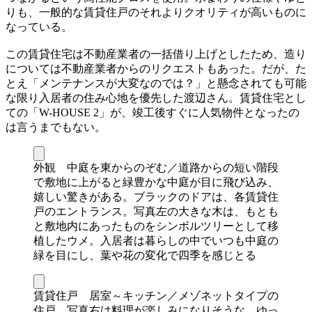
りも、一般的な賃貸住戸のそれよりクオリティが高いものに
なっている。
この賃貸住宅は不動産業者の一括借り上げとしたため、造り
については不動産業者からのリクエストもあった。だが、た
とえ「メンテナンスが大変なのでは？」と懸念されても可能
な限り入居者の住み心地を優先した渡辺さん。賃貸住宅とし
ての「W-HOUSE 2」が、竣工後すぐに人気物件となったの
は言うまでもない。
外観 中庭を東からのぞむ／道路からの短い階段
で敷地に上がると緑豊かな中庭が目に飛び込み、
嬉しい驚きがある。ブラックのドアは、各賃貸住
戸のエントランス。写真左の大きな木は、もとも
と敷地内にあったものをシンボルツリーとして移
植したウメ。入居者は暮らしの中でいつも中庭の
緑を目にし、葉や花の変化で四季を感じとる
賃貸住戸 居室～キッチン／メゾネットタイプの
住戸。写真右は料理が楽しみになりそうな、ゆっ