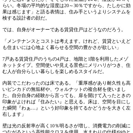
らい。冬場の平均的な湿度は20～30％ですから、たしかに効
果は感じます」と語る表情は、住み手というよりシステムを
検する設計者の顔だ。
では、自身がオーナーである賃貸住戸はどうなのだろう。
「メンテナンスとコストは考えます。けれど、賃貸といえど
も住まいには心地よく暮らせる空間の豊かさが欲しい」
7戸ある賃貸住戸のうちの4戸は、地階と1階を利用したメゾ
ネットタイプ。空間使いや見える景色にメリハリがつき、住
む人が自分らしい暮らしを楽しめるスタイルだ。
内装でこだわったのは床である。「重厚感があり耐久性も高
いピンカドの無垢材や、ウォルナットの複合材を使いまし
た。自分自身の経験から言っても、扉を開けて入ったときの
印象がよければ『住みたい』と思える。床は、空間を目にし
た瞬間『わぁ…』という好印象を持てるかどうかを大きく左
右します」
壁は光の反射率が高く10％明るさが増し、消費電力の削減に
つながるという高性能クロスを使用。水まわりの仕様やゆと