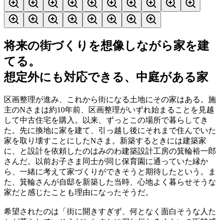
将来の街づくりを想像しながら家を建
てる。
想定外にも対応できる、中庭がある家
区画整理が進み、これから街になる土地にその家はある。施
主のNさまは約10年前、区画整理がいずれ始まることを見越
して中古住宅を購入。以来、ずっとこの場所で暮らしてき
た。先に換地に家を建て、引っ越し後にそれまで住んでいた
家を取り壊すことにしたNさま。新築するときには建築家
に、と設計を依頼したのはみのわ建築設計工房の箕輪裕一郎
さんだ。以前お子さま同士が同じ保育園に通っていた縁か
ら、一緒に考えて家づくりができそうと期待したという。ま
た、箕輪さんが自邸を新築した当時、心地よく暮らせそうな
家だと感じたことも理由になったそうだ。
希望されたのは「街に開きすぎず、何となく面白そうな人た