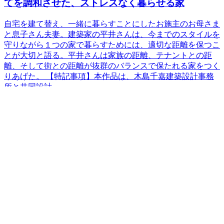
てを調和させた、ストレスなく暮らせる家
自宅を建て替え、一緒に暮らすことにしたお施主のお母さま
と息子さん夫妻。建築家の平井さんは、今までのスタイルを
守りながら１つの家で暮らすためには、適切な距離を保つこ
とが大切と語る。平井さんは家族の距離、テナントとの距
離、そして街との距離が抜群のバランスで保たれる家をつく
りあげた。 【特記事項】本作品は、木島千嘉建築設計事務
所と共同設計
実例記事
実例写真集
編集記事
建築事務所
建築家インタビュー
KLASICの使い方
お問い合わせ
建築家を紹介してもらう
建築家の方へ