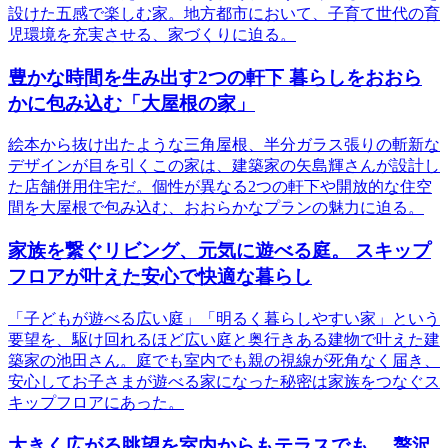
設けた五感で楽しむ家。地方都市において、子育て世代の育
児環境を充実させる、家づくりに迫る。
豊かな時間を生み出す2つの軒下 暮らしをおおら
かに包み込む「大屋根の家」
絵本から抜け出たような三角屋根、半分ガラス張りの斬新な
デザインが目を引くこの家は、建築家の矢島輝さんが設計し
た店舗併用住宅だ。個性が異なる2つの軒下や開放的な住空
間を大屋根で包み込む、おおらかなプランの魅力に迫る。
家族を繋ぐリビング、元気に遊べる庭。 スキップ
フロアが叶えた安心で快適な暮らし
「子どもが遊べる広い庭」「明るく暮らしやすい家」という
要望を、駆け回れるほど広い庭と奥行きある建物で叶えた建
築家の池田さん。庭でも室内でも親の視線が死角なく届き、
安心してお子さまが遊べる家になった秘密は家族をつなぐス
キップフロアにあった。
大きく広がる眺望を室内からもテラスでも。 贅沢