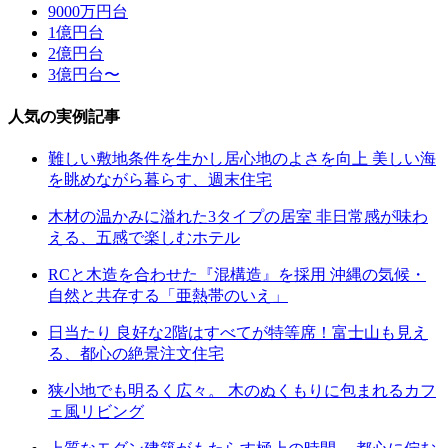
9000万円台
1億円台
2億円台
3億円台〜
人気の実例記事
難しい敷地条件を生かし居心地のよさを向上 美しい海
を眺めながら暮らす、週末住宅
木材の温かみに溢れた3タイプの居室 非日常感が味わ
える、五感で楽しむホテル
RCと木造を合わせた『混構造』を採用 沖縄の気候・
自然と共存する「亜熱帯のいえ」
日当たり 良好な2階はすべてが特等席！富士山も見え
る、都心の絶景注文住宅
狭小地でも明るく広々。 木のぬくもりに包まれるカフ
ェ風リビング