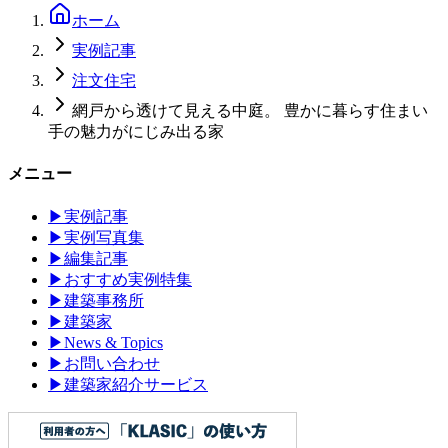
ホーム
実例記事
注文住宅
網戸から透けて見える中庭。 豊かに暮らす住まい
手の魅力がにじみ出る家
メニュー
▶
実例記事
▶
実例写真集
▶
編集記事
▶
おすすめ実例特集
▶
建築事務所
▶
建築家
▶
News & Topics
▶
お問い合わせ
▶
建築家紹介サービス