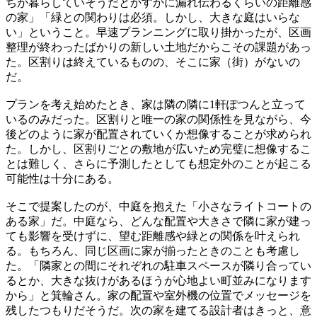
ちが暮らしていそうだとかすかに漏れ伝わるくらいの距離感
の家」「緑との関わりは必須。しかし、大きな庭はいらな
い」ということ。早速プランニングに取り掛かったが、区画
整理が終わったばかりの新しい土地だからこその課題があっ
た。区割りは終えているものの、そこに家（街）がないの
だ。
プランを考え始めたとき、家は隣の隣に1軒ぽつんと立って
いるのみだった。区割りと唯一の家の関係性を見ながら、今
後どのように家が配置されていくか想像することが求められ
た。しかし、区割りごとの敷地が広いため完璧に想像するこ
とは難しく、さらに予測したとしても想定外のことが起こる
可能性は十分にある。
そこで提案したのが、中庭を抱えた「小さなライトコートの
ある家」だ。中庭なら、どんな配置や大きさで隣に家が建っ
ても影響を受けずに、望む距離感や緑との関係を叶えられ
る。もちろん、同じ区画に家が揃ったときのことも考慮し
た。「隣家との間にそれぞれの駐車スペースが隣り合ってい
るとか、大きな抜けがあるほうが心地よい町並みになります
から」と箕輪さん。家の配置や室外機の位置でメッセージを
残したつもりだそうだ。次の家を建てる設計者はきっと、意