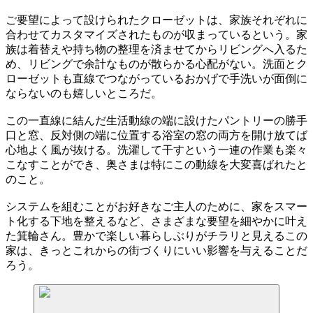
ご要望によって設けられたクローゼットは、家族それぞれに
合わせてカスタマイズされたものが収まっているという。家
族は着替えや持ち物の整理を済ませてからリビングへ入るた
め、リビングで余計なものが散らかる心配がない。洗面とク
ローゼットも直線でつながっているおかげで手洗いが面倒に
ならないのも嬉しいところだ。
この一直線に結んだ生活動線の端に設けたパントリーの勝手
口と窓、反対側の端に位置する浴室の窓の両方を開け放てば
心地よく風が抜ける。洗濯して干すという一連の作業も楽々
こなすことができ、奥さまは特にこの動線を大変喜ばれたと
のこと。
システムを組むことがお好きなご主人のために、家をスマー
ト化する下地を整えるなど、さまざまな要望を細やかに叶え
た箕輪さん。豊かで楽しい暮らしぶりがチラリと見えるこの
家は、きっとこれからの街づくりにいい影響を与えることだ
ろう。