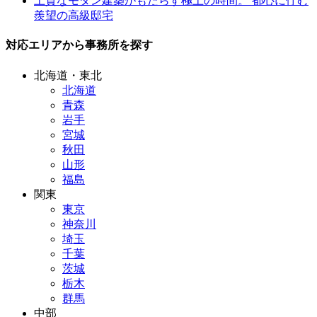
上質なモダン建築がもたらす極上の時間。 都心に佇む
羨望の高級邸宅
対応エリアから事務所を探す
北海道・東北
北海道
青森
岩手
宮城
秋田
山形
福島
関東
東京
神奈川
埼玉
千葉
茨城
栃木
群馬
中部