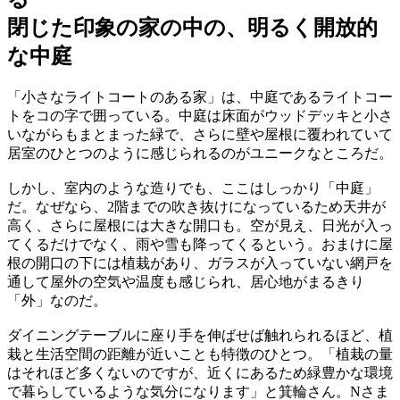
閉じた印象の家の中の、明るく開放的
な中庭
「小さなライトコートのある家」は、中庭であるライトコー
トをコの字で囲っている。中庭は床面がウッドデッキと小さ
いながらもまとまった緑で、さらに壁や屋根に覆われていて
居室のひとつのように感じられるのがユニークなところだ。
しかし、室内のような造りでも、ここはしっかり「中庭」
だ。なぜなら、2階までの吹き抜けになっているため天井が
高く、さらに屋根には大きな開口も。空が見え、日光が入っ
てくるだけでなく、雨や雪も降ってくるという。おまけに屋
根の開口の下には植栽があり、ガラスが入っていない網戸を
通して屋外の空気や温度も感じられ、居心地がまるきり
「外」なのだ。
ダイニングテーブルに座り手を伸ばせば触れられるほど、植
栽と生活空間の距離が近いことも特徴のひとつ。「植栽の量
はそれほど多くないのですが、近くにあるため緑豊かな環境
で暮らしているような気分になります」と箕輪さん。Nさま