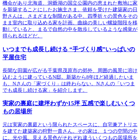
機会があり北海道、洞爺湖の国立公園内の恵まれた敷地に家
を新築することにしたお施主さま。依頼を受けた建築家の日
野さんは、さまざまな制限がある中、四季折々の景色をその
まま室内に取り込める家を計画。曲線の美しい螺旋階段を移
動していると、まるで自然の中を散歩しているような感覚が
得られるほどだ。
いつまでも成長し続ける “手づくり感”いっぱいの
平屋住宅
長閑な田園が広がる千葉県茂原市の郊外、周囲の風景に溶け
込むように建っているN邸。新築から8年ほど経過したいま
も、Nさんの「家づくり」は終わらない。Nさんの「いつま
でも成長し続ける家」を紹介します。
実家の裏庭に建坪わずか15坪 五感で楽しむいくつ
もの居場所
元は実家の裏庭という限られたスペースに、自宅兼アトリエ
を建てた建築家の狩野一貴さん。その家は、１つの空間の中
に、光や風、見える景色がそれぞれ違ういくつもの居場所を