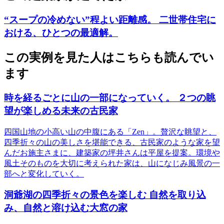
“スープの冷めない”程よい距離感。 二世帯住宅に
おける、ひとつの最適解。
この実例を見た人はこちらも読んでい
ます
時を経るごとに山の一部になっていく。 ２つの眺
望が楽しめる未来の古民家
四国山地の小高い山の中腹にある「Zen」。贅沢な眺望と、
四季折々の山の美しさを堪能できる、古民家のような家を望
んだお施主さまに、建築家の坪井さんは平屋を提案。環境や
風土そのものを大切に考えられた家は、山になじみ風景の一
部へと変化していく。
洞爺湖の四季折々の景色を楽しむ 自然を取り込
み、自然と溶け込む大窓の家