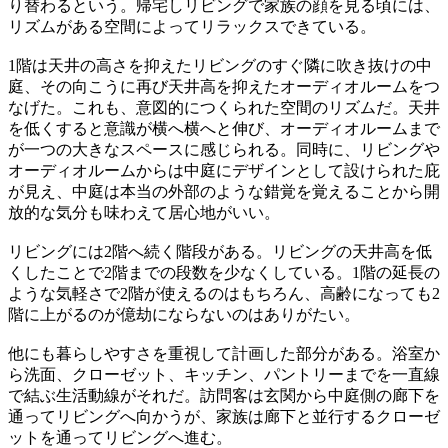
り替わるという。帰宅しリビングで家族の顔を見る頃には、
リズムがある空間によってリラックスできている。
1階は天井の高さを抑えたリビングのすぐ隣に吹き抜けの中
庭、その向こうに再び天井高を抑えたオーディオルームをつ
なげた。これも、意図的につくられた空間のリズムだ。天井
を低くすると意識が横へ横へと伸び、オーディオルームまで
が一つの大きなスペースに感じられる。同時に、リビングや
オーディオルームからは中庭にデザインとして設けられた庇
が見え、中庭は本当の外部のような錯覚を覚えることから開
放的な気分も味わえて居心地がいい。
リビングには2階へ続く階段がある。リビングの天井高を低
くしたことで2階までの段数を少なくしている。1階の延長の
ような気軽さで2階が使えるのはもちろん、高齢になっても2
階に上がるのが億劫にならないのはありがたい。
他にも暮らしやすさを重視して計画した部分がある。浴室か
ら洗面、クローゼット、キッチン、パントリーまでを一直線
で結ぶ生活動線がそれだ。訪問客は玄関から中庭側の廊下を
通ってリビングへ向かうが、家族は廊下と並行するクローゼ
ットを通ってリビングへ進む。