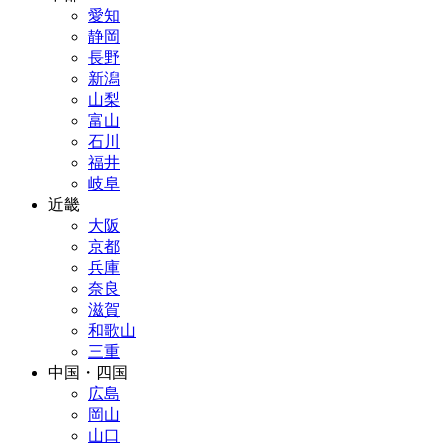
愛知
静岡
長野
新潟
山梨
富山
石川
福井
岐阜
近畿
大阪
京都
兵庫
奈良
滋賀
和歌山
三重
中国・四国
広島
岡山
山口