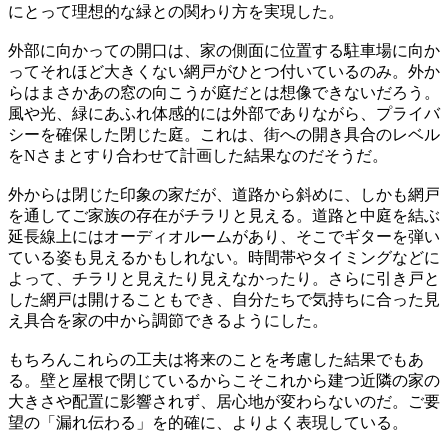
にとって理想的な緑との関わり方を実現した。
外部に向かっての開口は、家の側面に位置する駐車場に向か
ってそれほど大きくない網戸がひとつ付いているのみ。外か
らはまさかあの窓の向こうが庭だとは想像できないだろう。
風や光、緑にあふれ体感的には外部でありながら、プライバ
シーを確保した閉じた庭。これは、街への開き具合のレベル
をNさまとすり合わせて計画した結果なのだそうだ。
外からは閉じた印象の家だが、道路から斜めに、しかも網戸
を通してご家族の存在がチラリと見える。道路と中庭を結ぶ
延長線上にはオーディオルームがあり、そこでギターを弾い
ている姿も見えるかもしれない。時間帯やタイミングなどに
よって、チラリと見えたり見えなかったり。さらに引き戸と
した網戸は開けることもでき、自分たちで気持ちに合った見
え具合を家の中から調節できるようにした。
もちろんこれらの工夫は将来のことを考慮した結果でもあ
る。壁と屋根で閉じているからこそこれから建つ近隣の家の
大きさや配置に影響されず、居心地が変わらないのだ。ご要
望の「漏れ伝わる」を的確に、よりよく表現している。