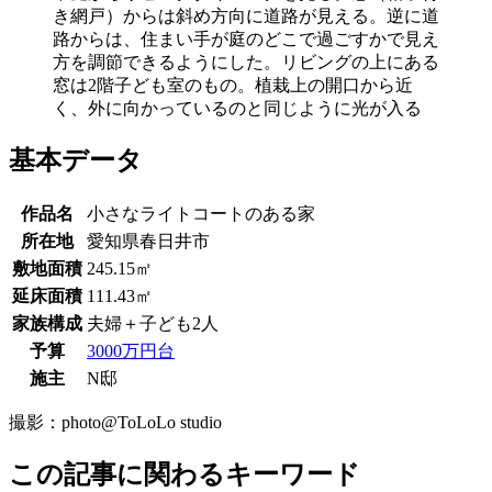
き網戸）からは斜め方向に道路が見える。逆に道
路からは、住まい手が庭のどこで過ごすかで見え
方を調節できるようにした。リビングの上にある
窓は2階子ども室のもの。植栽上の開口から近
く、外に向かっているのと同じように光が入る
基本データ
作品名
小さなライトコートのある家
所在地
愛知県春日井市
敷地面積
245.15㎡
延床面積
111.43㎡
家族構成
夫婦＋子ども2人
予算
3000万円台
施主
N邸
撮影：
photo@ToLoLo studio
この記事に関わるキーワード