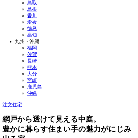
鳥取
島根
香川
愛媛
徳島
高知
九州・沖縄
福岡
佐賀
長崎
熊本
大分
宮崎
鹿児島
沖縄
注文住宅
網戸から透けて見える中庭。
豊かに暮らす住まい手の魅力がにじみ