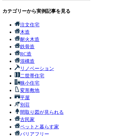
カテゴリーから実例記事を見る
注文住宅
木造
耐火木造
鉄骨造
RC造
混構造
リノベーション
二世帯住宅
狭小住宅
変形敷地
平屋
別荘
間取り図が見られる
古民家
ペットと暮らす家
バリアフリー