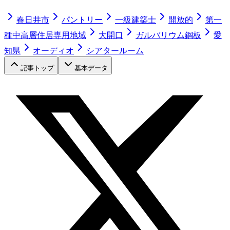
春日井市
パントリー
一級建築士
開放的
第一
種中高層住居専用地域
大開口
ガルバリウム鋼板
愛
知県
オーディオ
シアタールーム
記事トップ
基本データ