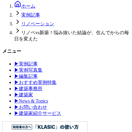
ホーム
実例記事
リノベーション
リノベvs新築！悩み抜いた結論が、住んでからの毎
日を変えた
メニュー
▶
実例記事
▶
実例写真集
▶
編集記事
▶
おすすめ実例特集
▶
建築事務所
▶
建築家
▶
News & Topics
▶
お問い合わせ
▶
建築家紹介サービス