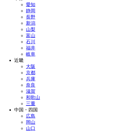
愛知
静岡
長野
新潟
山梨
富山
石川
福井
岐阜
近畿
大阪
京都
兵庫
奈良
滋賀
和歌山
三重
中国・四国
広島
岡山
山口