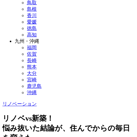
鳥取
島根
香川
愛媛
徳島
高知
九州・沖縄
福岡
佐賀
長崎
熊本
大分
宮崎
鹿児島
沖縄
リノベーション
リノベvs新築！
悩み抜いた結論が、住んでからの毎日