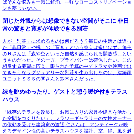
ばそんな悩みも一気に解消。手軽なローコストリノベーショ
ンも夢じゃない。
閉じた外観からは想像できない空間がそこに 非日
常の驚きと寛ぎが体験できる別荘
人が「別荘」に求めるものは何だろう？毎日の生活とは違っ
た「非日常」や極上の「寛ぎ」という答えは多いはず。施主
のＮさんは「森や空といった自然を感じられる開放感」とい
うものだった。その一方、プライバシーは確保したい。この
相反する要望に応え、限られた予算の中でドラマや映画で出
てきそうなラグジュアリーな別荘を生み出したのは、建築家
ユニットＳＳＳの関さんと鈴木さんだった。
緑を眺めゆったり。ゲストと憩う暖炉付きテラス
ハウス
「既存のテラスを改築し、お気に入りの家具や建具を活かし
た空間をつくりたい」。フラワーギャラリーの女性オーナー
の依頼を受けた建築家の渡辺 仁さんは、アンティークが映
えるデザイン性の高いテラスハウスを設計。空、緑、風を満