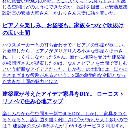
材の風合いが魅力のS邸。どこにいても「気持ちよさ」を感
じる空間はどのようにできたのか、設計を担当した安藤建築
設計室の安藤大輔さん・かおりさん夫妻に話を聞いた。
ピアノを楽しみ、お昼寝も。家族をつなぐ吹抜け
の広い土間
ハウスメーカーとの打ち合わせで「ピアノの部屋が欲しい」
と要望したら、ピアノがぎりぎり入る小さな部屋を提示さ
れ、しっくりこなかったSさん。新たに相談を受けた建築家
の松岡淳さんが提案したのは、なんとピアノを土間で楽しむ
という斬新なアイデアだった。しかもこの土間には、ほかに
もさまざまな役割があるという。S邸の象徴的な空間となっ
た大きな土間の魅力とは？
建築家が考えたアイデア家具をDIY。 ローコスト
リノベで住み心地アップ
楽しみながら住空間を一新できるDIY。しかし、家具をつく
るとなると、設計図を描く難しさに心が折れた人も多いので
は？ 建築家の久保和樹さんが手がけるサービスを利用すれ