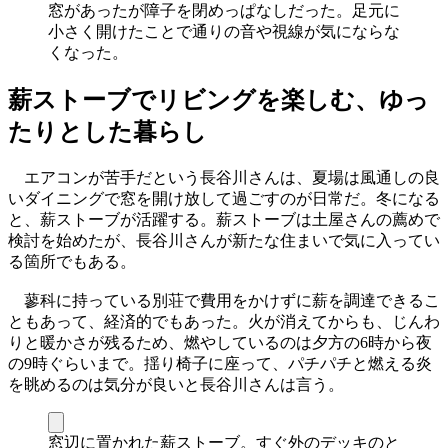
窓があったが障子を閉めっぱなしだった。足元に
小さく開けたことで通りの音や視線が気にならな
くなった。
薪ストーブでリビングを楽しむ、ゆっ
たりとした暮らし
エアコンが苦手だという長谷川さんは、夏場は風通しの良
いダイニングで窓を開け放して過ごすのが日常だ。冬になる
と、薪ストーブが活躍する。薪ストーブは土屋さんの薦めで
検討を始めたが、長谷川さんが新たな住まいで気に入ってい
る箇所でもある。
蓼科に持っている別荘で費用をかけずに薪を調達できるこ
ともあって、経済的でもあった。火が消えてからも、じんわ
りと暖かさが残るため、燃やしているのは夕方の6時から夜
の9時ぐらいまで。揺り椅子に座って、パチパチと燃える炎
を眺めるのは気分が良いと長谷川さんは言う。
窓辺に置かれた薪ストーブ。すぐ外のデッキのと