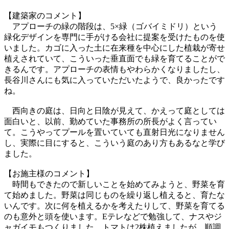
【建築家のコメント】
アプローチの緑の階段は、5×緑（ゴバイミドリ）という
緑化デザインを専門に手がける会社に提案を受けたものを使
いました。カゴに入った土に在来種を中心にした植栽が寄せ
植えされていて、こういった垂直面でも緑を育てることがで
きるんです。アプローチの表情もやわらかくなりましたし、
長谷川さんにも気に入っていただいたようで、良かったです
ね。
西向きの庭は、日向と日陰が見えて、かえって庭としては
面白いと、以前、勤めていた事務所の所長がよく言ってい
て。こうやってプールを置いていても直射日光になりません
し、実際に目にすると、こういう庭のあり方もあるなと学び
ました。
【お施主様のコメント】
時間もできたので新しいことを始めてみようと、野菜を育
て始めました。野菜は同じものを繰り返し植えると、育たな
いんです。次に何を植えるかを考えたりして、野菜を育てる
のも意外と頭を使います。Eテレなどで勉強して、ナスやジ
ャガイモもつくりました。トマトは2株植えましたが、順調