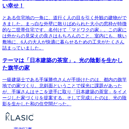
い幸せ！
とある住宅地の一角に、道行く人の目を引く外観の建物がで
きました。まっ白な外壁に散りばめられた大小の窓枠が特徴
的な二世帯住宅です。名付けて「マドワクの家」。この家に
は外からの見栄えの良さはもちろんのこと、室内にも、狭い
敷地に、6人の大人が快適に暮らせるための工夫がたくさん
詰まっていました。
テーマは「日本建築の茶室」。光の陰影を生かし
た旗竿の家
一級建築士である手塚勝也さんが手掛けたのは、都内の旗竿
地での家づくり。北斜面ということで採光に課題があった
が、手塚さんはそこを逆手に取り「日本建築の茶室」をイメ
ージした家づくりを提案する。そして完成したのは、光の陰
影を生かした和の住空間だった。