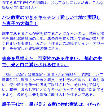
喫できる”半戸外”の空間は、おもてなしにも大活躍。こんな
場所が自宅に欲しい！
パン教室のできるキッチン！難しい土地で実現し
た妻子の大満足！
施主であるＳさんが家を建てることになったのは、隣家が採
光を阻む北側斜面の土地。悪条件を乗り越えて陽光が降り注
ぐ住まいを実現し、みごと「住まいの環境デザイン・アワー
ド」を受賞した建築家の技に迫る。
未来を見据えた、可変性のある住まい。 都市の中
で、光と白に満たされる住まい。
「Shinpoの家」は建築家・塩澤さんが自邸として設計した二
世帯住宅。塩澤さん一家と義父、それぞれの暮らしに寄り添
い、使い勝手を第一に考えて設計された。それだけではな
い。将来、暮らし方にどんな変化があっても柔軟に対応でき
るよう、多彩な工夫を随所に取り入れた住まいである。
親子三代で、星が見える家に住む家族は、ぜった