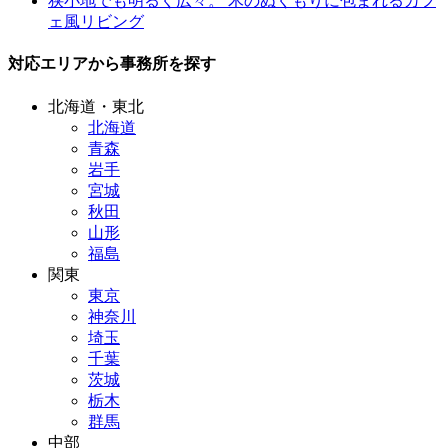
狭小地でも明るく広々。 木のぬくもりに包まれるカフ
ェ風リビング
対応エリアから事務所を探す
北海道・東北
北海道
青森
岩手
宮城
秋田
山形
福島
関東
東京
神奈川
埼玉
千葉
茨城
栃木
群馬
中部