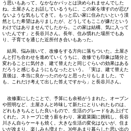
う思いもあって、なかなかパッとは決められませんでした
ね。土屋さんとお話しているうちに、この家を壊すのが忍び
ないような気もしてきて。もっと広い家に住みたいという漠
然とした希望はありましたが、どうしてもここが嫌だという
わけではありませんでしたから。この家は結構、気に入って
いたんです」と長谷川さん。長年、住み慣れた場所でもあ
り、子育てを通じた近所付き合いもあった。
結局、悩み抜いて、改修をする方向に落ちついた。土屋さ
んと打ち合わせを進めていくうちに、改修でも印象は随分と
変わることに気付き、建て替えたと同じぐらいの効果はある
だろうと感じるようにもなったという。「実は、建て替えた
直後は、本当に良かったのかなと思ったりもしました。で
も、これだけ考えて出した答えですから」と長谷川さん。
改修案にしたことで、予算にも余裕がうまれた。オーブン
や照明など、土屋さんと吟味して新たにとりいれたものは、
どれもきちんとした良いもので、生活のグレードをあ上げて
くれた。ストーブに使う薪をわり、家庭菜園に挑戦し、長谷
川さん自らケーキも焼く。大きな生活の変化はないが、住ま
いが改まり、楽しみも増えた。30年あまり暮らした思い出の