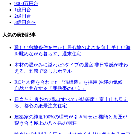
9000万円台
1億円台
2億円台
3億円台〜
人気の実例記事
難しい敷地条件を生かし居心地のよさを向上 美しい海
を眺めながら暮らす、週末住宅
木材の温かみに溢れた3タイプの居室 非日常感が味わ
える、五感で楽しむホテル
RCと木造を合わせた『混構造』を採用 沖縄の気候・
自然と共存する「亜熱帯のいえ」
日当たり 良好な2階はすべてが特等席！富士山も見え
る、都心の絶景注文住宅
建築家の純度100%の理想が引き寄せた 機能と意匠が
響き合う極上の八ヶ岳の別荘