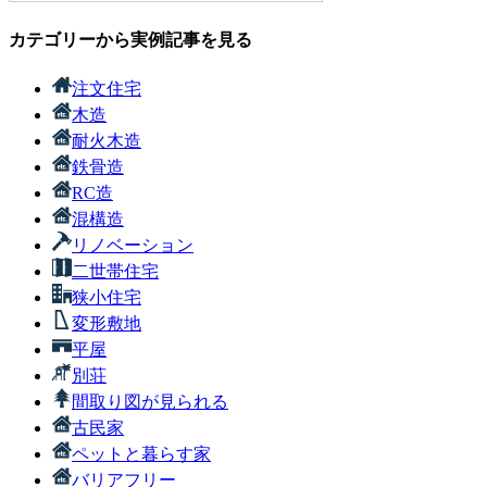
カテゴリーから実例記事を見る
注文住宅
木造
耐火木造
鉄骨造
RC造
混構造
リノベーション
二世帯住宅
狭小住宅
変形敷地
平屋
別荘
間取り図が見られる
古民家
ペットと暮らす家
バリアフリー