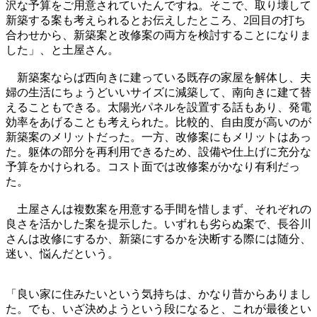
沢な予算をご用意されていたんですね。そこで、取り壊して
新築する案も考えられるとお伝えしたところ、2回目の打ち
合わせから、新築案と改修案の両方を検討することになりま
した」、と土屋さん。
新築案ならば西向きに建っている既存の家屋を解体し、夫
婦の生活にちょうどいいサイズに減築して、南向きに建て替
えることもできる。太陽光パネルを設置する話もあり、発電
効率をあげることも考えられた。比較的、自由度が高いのが
新築案のメリットだった。一方、改修案にもメリットはあっ
た。躯体の部分を再利用できるため、設備や仕上げに充分な
予算をかけられる。コスト面では改修案がかなり有利だっ
た。
土屋さんは複数案を用意する手間を惜しまず、それぞれの
良さを活かした案を提示した。いずれも劣らぬ案で、長谷川
さんは改修にするか、新築にするかを決断する際には随分、
迷い、悩んだという。
「良い家に住みたいという気持ちは、かなり昔からありまし
た。でも、いざ決めようという段になると、これが最後とい