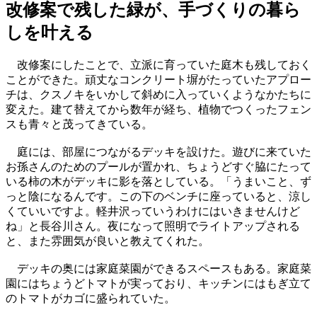
改修案で残した緑が、手づくりの暮ら
しを叶える
改修案にしたことで、立派に育っていた庭木も残しておく
ことができた。頑丈なコンクリート塀がたっていたアプロー
チは、クスノキをいかして斜めに入っていくようなかたちに
変えた。建て替えてから数年が経ち、植物でつくったフェン
スも青々と茂ってきている。
庭には、部屋につながるデッキを設けた。遊びに来ていた
お孫さんのためのプールが置かれ、ちょうどすぐ脇にたって
いる柿の木がデッキに影を落としている。「うまいこと、ず
っと陰になるんです。この下のベンチに座っていると、涼し
くていいですよ。軽井沢っていうわけにはいきませんけど
ね」と長谷川さん。夜になって照明でライトアップされる
と、また雰囲気が良いと教えてくれた。
デッキの奥には家庭菜園ができるスペースもある。家庭菜
園にはちょうどトマトが実っており、キッチンにはもぎ立て
のトマトがカゴに盛られていた。