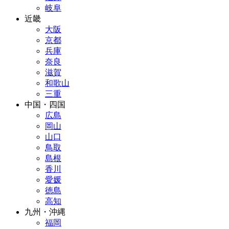
岐阜
近畿
大阪
京都
兵庫
奈良
滋賀
和歌山
三重
中国・四国
広島
岡山
山口
鳥取
島根
香川
愛媛
徳島
高知
九州・沖縄
福岡