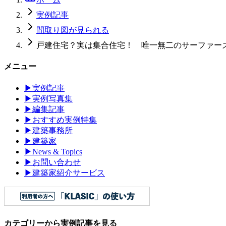
実例記事
間取り図が見られる
戸建住宅？実は集合住宅！ 唯一無二のサーファー
メニュー
▶
実例記事
▶
実例写真集
▶
編集記事
▶
おすすめ実例特集
▶
建築事務所
▶
建築家
▶
News & Topics
▶
お問い合わせ
▶
建築家紹介サービス
カテゴリーから実例記事を見る