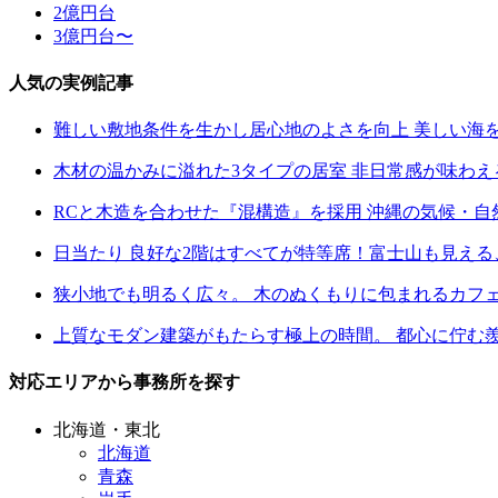
2億円台
3億円台〜
人気の実例記事
難しい敷地条件を生かし居心地のよさを向上 美しい海
木材の温かみに溢れた3タイプの居室 非日常感が味わ
RCと木造を合わせた『混構造』を採用 沖縄の気候・
日当たり 良好な2階はすべてが特等席！富士山も見え
狭小地でも明るく広々。 木のぬくもりに包まれるカフ
上質なモダン建築がもたらす極上の時間。 都心に佇む
対応エリアから事務所を探す
北海道・東北
北海道
青森