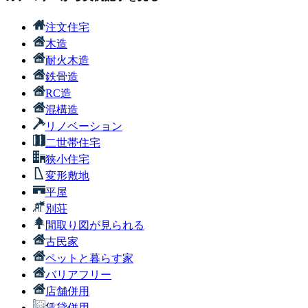
注文住宅
木造
耐火木造
鉄骨造
RC造
混構造
リノベーション
二世帯住宅
狭小住宅
変形敷地
平屋
別荘
間取り図が見られる
古民家
ペットと暮らす家
バリアフリー
店舗併用
賃貸併用