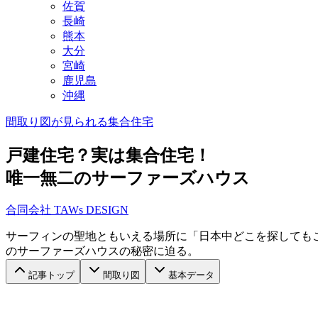
佐賀
長崎
熊本
大分
宮崎
鹿児島
沖縄
間取り図が見られる
集合住宅
戸建住宅？実は集合住宅！
唯一無二のサーファーズハウス
合同会社 TAWs DESIGN
サーフィンの聖地ともいえる場所に「日本中どこを探してもこ
のサーファーズハウスの秘密に迫る。
記事トップ
間取り図
基本データ