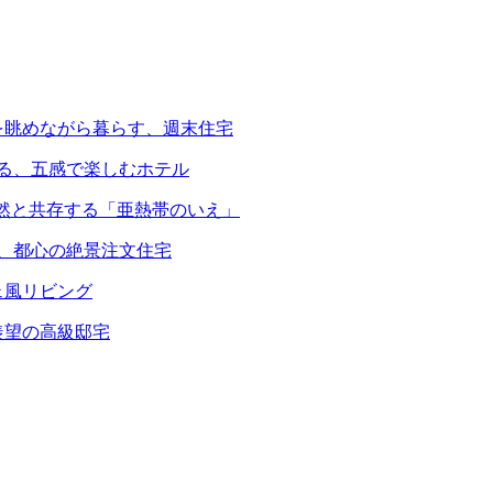
を眺めながら暮らす、週末住宅
える、五感で楽しむホテル
自然と共存する「亜熱帯のいえ」
る、都心の絶景注文住宅
ェ風リビング
羨望の高級邸宅