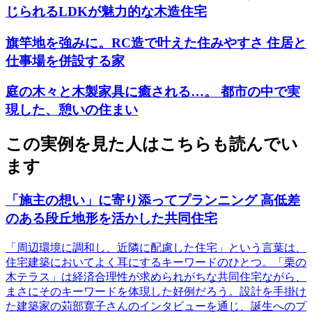
じられるLDKが魅力的な木造住宅
旗竿地を強みに。RC造で叶えた住みやすさ 住居と
仕事場を併設する家
庭の木々と木製家具に癒される…。 都市の中で実
現した、憩いの住まい
この実例を見た人はこちらも読んでい
ます
「施主の想い」に寄り添ってプランニング 高低差
のある段丘地形を活かした共同住宅
「周辺環境に調和し、近隣に配慮した住宅」という言葉は、
住宅建築においてよく耳にするキーワードのひとつ。「栗の
木テラス」は経済合理性が求められがちな共同住宅ながら、
まさにそのキーワードを体現した好例だろう。設計を手掛け
た建築家の苅部寛子さんのインタビューを通じ、誕生へのプ