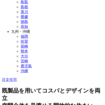
鳥取
島根
香川
愛媛
徳島
高知
九州・沖縄
福岡
佐賀
長崎
熊本
大分
宮崎
鹿児島
沖縄
注文住宅
既製品を用いてコスパとデザインを両
立