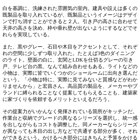
白を基調に、洗練された雰囲気の室内。建具や設えは多くの
既製品を取り入れているが、既製品というイメージはデザイ
ンで打ち消すことができると２人。引き戸の高さに合わせて
天井の高さを決め、枠や垂れ壁が出ないようにするなどでそ
れらを実現している。
また、黒やグレー、石目や木目をアクセントとして、それぞ
れの空間に少しずつ取り入れた。たとえば3色のダイニング
のライト。壁面の白に、玄関とLDKを仕切るグレーの引き
戸、テレビ台の黒、なんて組み合わせもある。ライトなどの
小物は、実際に皆でいくつかのショールームに出向き選んだ
という。「小物は特に、実際に見てみないと質感などがわか
りませんから」と宏昌さん。高品質の製品を、メーカーやブ
ランドに縛られることなく提案してもらえることも、建築家
に家づくりを依頼するメリットといえるだろう。
その提案力がいかんなく発揮されている箇所がキッチンだ。
作業台と収納でグレードの異なるシリーズを選択し、統一感
を出しながらもコストを調整した。同メーカーならシリーズ
が異なっても木目の出し方などで共通する部分が多く、それ
ができるという。かけるべき部分にはきちんと予算をかける