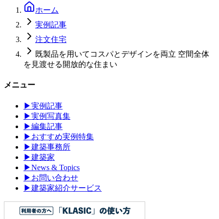
ホーム
実例記事
注文住宅
既製品を用いてコスパとデザインを両立 空間全体
を見渡せる開放的な住まい
メニュー
▶
実例記事
▶
実例写真集
▶
編集記事
▶
おすすめ実例特集
▶
建築事務所
▶
建築家
▶
News & Topics
▶
お問い合わせ
▶
建築家紹介サービス