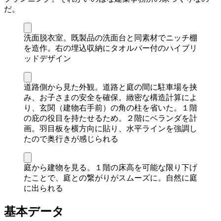
だ。
洗面脱衣室。既製品の洗面台と同素材でニッチ棚
を造作。右の埋込収納にタオルバー付のハイブリ
ッドデザイン
道路側から見た外観。道路と庭の間に駐車場を挟
み、お子さまの安全を確保。緻密な構造計算によ
り、玄関（建物右手前）の角の柱を省いた。１階
の庇の役目を持たせるため。２階にベランダを計
画。羽目板を横方向に貼り、水平ラインを強調し
たので奥行きが感じられる
庭から建物を見る。１階の床高を可能な限り下げ
たことで、庭との繋がりがスムーズに。自然に庭
に出られる
基本データ