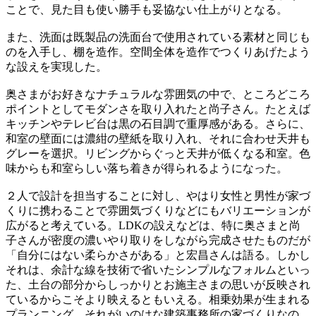
ことで、見た目も使い勝手も妥協ない仕上がりとなる。
また、洗面は既製品の洗面台で使用されている素材と同じも
のを入手し、棚を造作。空間全体を造作でつくりあげたよう
な設えを実現した。
奥さまがお好きなナチュラルな雰囲気の中で、ところどころ
ポイントとしてモダンさを取り入れたと尚子さん。たとえば
キッチンやテレビ台は黒の石目調で重厚感がある。さらに、
和室の壁面には濃紺の壁紙を取り入れ、それに合わせ天井も
グレーを選択。リビングからぐっと天井が低くなる和室。色
味からも和室らしい落ち着きが得られるようになった。
２人で設計を担当することに対し、やはり女性と男性が家づ
くりに携わることで雰囲気づくりなどにもバリエーションが
広がると考えている。LDKの設えなどは、特に奥さまと尚
子さんが密度の濃いやり取りをしながら完成させたものだが
「自分にはない柔らかさがある」と宏昌さんは語る。しかし
それは、余計な線を技術で省いたシンプルなフォルムといっ
た、土台の部分からしっかりとお施主さまの思いが反映され
ているからこそより映えるともいえる。相乗効果が生まれる
プランニング。それがいのはな建築事務所の家づくりなの