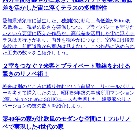
差を活かした宙に浮くテラスの多機能性
愛知県清須市に誕生した、独創的な邸宅。高低差が80cmあ
る敷地に、視界の良さを確保しつつ、プライバシーも守りた
いという要望に応えた作品だ。高低差を活用した宙に浮くテ
ラスは奥行きがあり、内外を穏やかにつなぐ。室内には段差
を設け、前面道路から室内は見えない。この作品に込められ
た工夫の数々をご紹介しよう。
２室をつなぐ？来客とプライベート動線をわける
驚きのリノベ術！
将来は別のところに移り住むという前提で、リセールバリュ
ーを考えて購入したのは、昭和56年築の事務所用マンション
2室。先々のためにSOHOユースも考慮した、建築家のリノ
ベーションの技の数々を紹介しよう。
築40年の家が北欧風のモダンな空間に！フルリノ
ベで実現した4世代の家