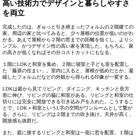
高い技術力でデザインと暮らしやすさ
を両立
完成したのは、ぎゅっと引き締まったフォルムの２階建ての
家。周辺の家と比べてみると、少々屋根の位置が低いのがわ
かる。あえて屋根から２階の窓までの距離を短くし、よりシ
ンプル、かつデザイン性の高い家を実現した。もちろん、家
の高さが低くなればその分コストカットにもなる。
１階にLDKと和室を集め、２階に寝室と子ども室を配置し
た「藤原の住まい」。室内に入ると、屋根が低めだとか、凝
縮したフォルムだなどの外観から得られる印象が一変する。
LDKは庭から見てリビング、ダイニング、キッチンと長方
形に伸び、リビングの脇に和室がある。リビングと和室の仕
切りには完全に開放できる引き込み戸を入れた。こうするこ
とで、LDK＋和室というL字の空間がワンルームとして繋が
る。さらに、リビングは２階までの吹き抜け。天井が高く、
開放感も抜群だ。
また、庭に接するリビングと和室は一面に窓を配置。１階は