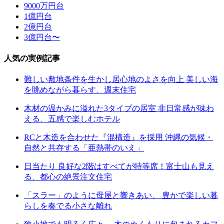
9000万円台
1億円台
2億円台
3億円台〜
人気の実例記事
難しい敷地条件を生かし居心地のよさを向上 美しい海
を眺めながら暮らす、週末住宅
木材の温かみに溢れた3タイプの居室 非日常感が味わ
える、五感で楽しむホテル
RCと木造を合わせた『混構造』を採用 沖縄の気候・
自然と共存する「亜熱帯のいえ」
日当たり 良好な2階はすべてが特等席！富士山も見え
る、都心の絶景注文住宅
「スラー」のように母屋と響きあい、 豊かで楽しい暮
らしを奏でる小さな離れ