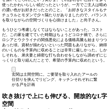
使ったかわいらしい絵だったというが、一方でご主人は暗め
の濃い色がお好きだったとのこと。「お好きなスタイルもナ
チュラルとモダンで少々隔たりがありましたので、バランス
を取りながらの空間づくりを心掛けました」と尚子さん。
もうひとつ考慮しなくてはならないことがあった。コスト
だ。この家を建てていた時期はちょうどコロナ禍で、さらに
ロシアとウクライナの関係悪化による価格高騰も始まりつつ
あった頃。資材が揃わないといった問題もありながら、納得
のいくものを予算内に収めることは非常に厳しかった。しか
しそれも、弟夫妻と綿密な打ち合わせをしながら諦めずにじ
っくりと取り組んだことで、希望の予算内に収めたという。
玄関は土間空間に。ご要望を取り入れたアールの
仕切りを挟んでリビング、キッチンそれぞれに繋
がる戸を計画
吹き抜けで上にも伸びる、開放的なL字
空間