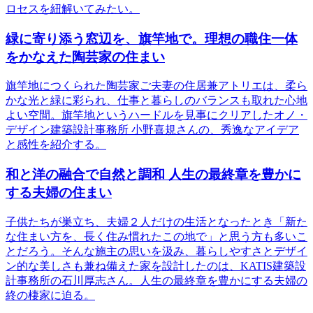
ロセスを紐解いてみたい。
緑に寄り添う窓辺を、旗竿地で。理想の職住一体
をかなえた陶芸家の住まい
旗竿地につくられた陶芸家ご夫妻の住居兼アトリエは、柔ら
かな光と緑に彩られ、仕事と暮らしのバランスも取れた心地
よい空間。旗竿地というハードルを見事にクリアしたオノ・
デザイン建築設計事務所 小野喜規さんの、秀逸なアイデア
と感性を紹介する。
和と洋の融合で自然と調和 人生の最終章を豊かに
する夫婦の住まい
子供たちが巣立ち、夫婦２人だけの生活となったとき「新た
な住まい方を、長く住み慣れたこの地で」と思う方も多いこ
とだろう。そんな施主の思いを汲み、暮らしやすさとデザイ
ン的な美しさも兼ね備えた家を設計したのは、KATIS建築設
計事務所の石川厚志さん。人生の最終章を豊かにする夫婦の
終の棲家に迫る。