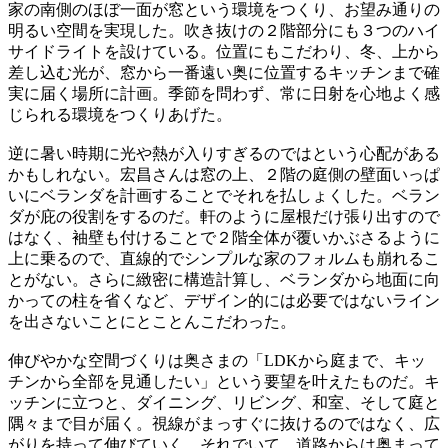
家の南側のほぼ一面が窓という環境をつくり、お望み通りの
明るい空間を実現した。吹き抜けの２階部分にも３つのハイ
サイドライトを設けている。位置にもこだわり、冬、上から
差し込む光が、窓から一番遠い奥に位置するキッチンまで確
実に届く場所に計画。季節を問わず、常に日射を心地よく感
じられる環境をつくりあげた。
逆に暑い時期に光や熱が入りすぎるのではという心配がある
かもしれない。宏昌さんは窓の上、２階の庭側の壁面いっぱ
いにベランダを計画することでそれを払しょくした。ベラン
ダが庇の役割をするのだ。軒のように屋根だけ張り出すので
はなく、袖壁も付けることで２階全体が覆いかぶさるように
上に乗るので、直線的でシンプルな家のフォルムも崩れるこ
とがない。さらに緻密に構造計算し、ベランダから地面に向
かっての柱を省くなど、デザイン的には必要ではないライン
を出さないことにとことんこだわった。
伸びやかな空間づくりは奥さまの「LDKから庭まで、キッ
チンから全部を見通したい」という要望を叶えたものだ。キ
ッチンに立つと、ダイニング、リビング、和室、そして庭と
隅々まで目が届く。視線がまっすぐに抜けるのではなく、広
がりを持って伸びていく。それでいて、道路からは奥まって