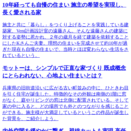
10年経っても自慢の住まい 施主の希望を実現し、
長く愛される家
施主と共に「暮らし」をつくり上げることを実践している建
築家、Vent計画設計室の遠藤さん。そんな遠藤さんの建築に
対する姿勢に惹かれ、２年の歳月を経て建築を依頼すること
にしたKさんご夫妻。理想の住まいを完成させて約10年が過
ぎた現在も自慢の住まいで、当時とほぼ変わらない生活をさ
れているという。
モットーは、シンプルで正直な家づくり 既成概念
にとらわれない、心地よい住まいとは？
兵庫県の旧街道沿いに広がる古い町並みの中に、ひときわ目
を引く住宅が誕生した。特徴的なその外観は南側の1階に窓
がなく、庭やリビングの窓は北側に配置されている。そして
家の中に入ると、どの場所でも外とのつながりを感じること
ができる。施主様が大満足しているというこの作品が誕生し
た背景を、ご紹介しよう。
内外空間を緩やかに繋ぎ、視線カットも実現 高低