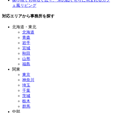
狭小地でも明るく広々。 木のぬくもりに包まれるカフ
ェ風リビング
対応エリアから事務所を探す
北海道・東北
北海道
青森
岩手
宮城
秋田
山形
福島
関東
東京
神奈川
埼玉
千葉
茨城
栃木
群馬
中部