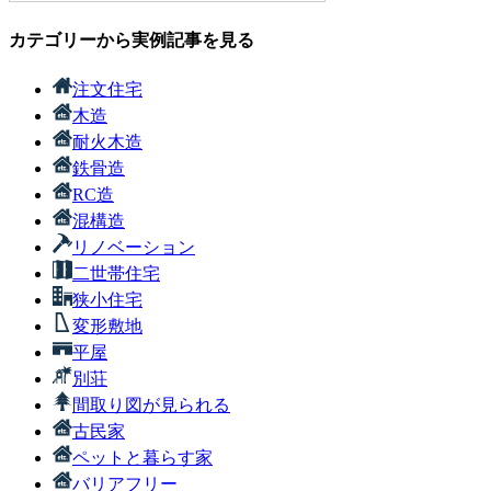
カテゴリーから実例記事を見る
注文住宅
木造
耐火木造
鉄骨造
RC造
混構造
リノベーション
二世帯住宅
狭小住宅
変形敷地
平屋
別荘
間取り図が見られる
古民家
ペットと暮らす家
バリアフリー