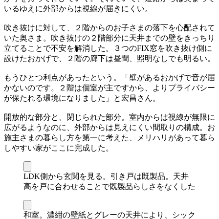
いるゆえに外部からは視線が届きにくい。
吹き抜けに対して、２階からのお子さまの落下を心配されて
いた奥さま。吹き抜けの２階部分に天井までの壁をきっちり
立てることで不安を解消した。３つのFIX窓を吹き抜け側に
設けたおかげで、２階の廊下は昼間、照明なしでも明るい。
もうひとつ利点があったという。「壁があるおかげで音が届
かないのです。２階は個室が主ですから、よりプライバシー
が保たれる環境になりました」と宏昌さん。
開放的な部分と、閉じられた部分。室内からは視線が無限に
広がるようなのに、外部からは見えにくい間取りの構成。お
施主さまの暮らし方を第一に考えた、メリハリがあって暮ら
しやすい家がここに完成した。
LDK側から玄関を見る。引き戸は既製品。天井
高を戸に合わせることで既製品らしさをなくした
和室。濃紺の壁紙とグレーの天井により、シック