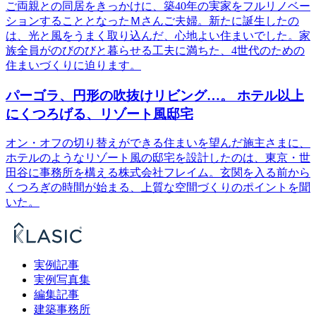
ご両親との同居をきっかけに、築40年の実家をフルリノベー
ションすることとなったＭさんご夫婦。新たに誕生したの
は、光と風をうまく取り込んだ、心地よい住まいでした。家
族全員がのびのびと暮らせる工夫に満ちた、4世代のための
住まいづくりに迫ります。
パーゴラ、円形の吹抜けリビング…。 ホテル以上
にくつろげる、リゾート風邸宅
オン・オフの切り替えができる住まいを望んだ施主さまに、
ホテルのようなリゾート風の邸宅を設計したのは、東京・世
田谷に事務所を構える株式会社フレイム。玄関を入る前から
くつろぎの時間が始まる、上質な空間づくりのポイントを聞
いた。
実例記事
実例写真集
編集記事
建築事務所