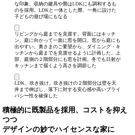
な印象。収納の建具や畳はLDKにも調和するも
のを採用。LDKと一体とした際、一角に設けた
子どもの遊び場にもなる
リビングから庭までを見渡す。背面にはキッチ
ン。庭に向かって一面に窓を開口。窓から庭にも
出やすい。奥さまのご要望から、ダイニング・キ
ッチンから庭までを見渡せるように計画した。上
部、庭側の２階部分にも窓を計画。冬でも日射が
キッチンまで届くよう高さを調節した
LDK、吹き抜け。吹き抜けの２階部分は壁を天
井まで伸ばし、落下に対する安心感や高いプライ
バシー性を確保した
積極的に既製品を採用、コストを抑え
つつ
デザインの妙でハイセンスな家に