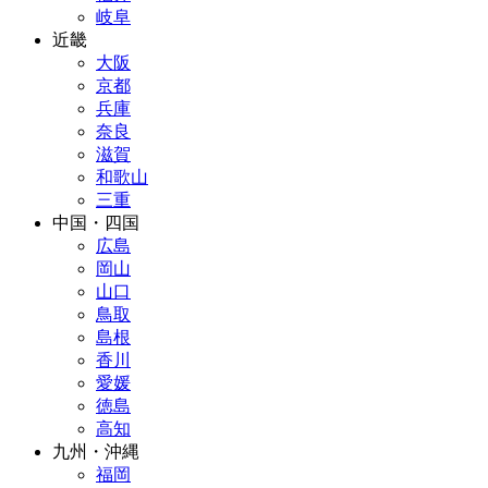
岐阜
近畿
大阪
京都
兵庫
奈良
滋賀
和歌山
三重
中国・四国
広島
岡山
山口
鳥取
島根
香川
愛媛
徳島
高知
九州・沖縄
福岡