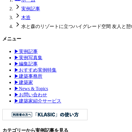
実例記事
木造
水と森のリゾートに立つハイグレード空間 友人と
メニュー
▶
実例記事
▶
実例写真集
▶
編集記事
▶
おすすめ実例特集
▶
建築事務所
▶
建築家
▶
News & Topics
▶
お問い合わせ
▶
建築家紹介サービス
カテゴリーから実例記事を見る