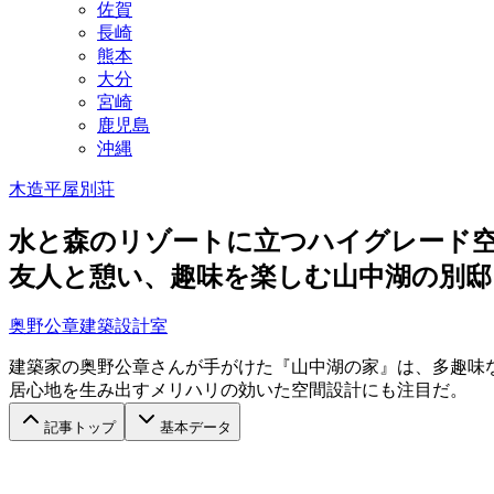
佐賀
長崎
熊本
大分
宮崎
鹿児島
沖縄
木造
平屋
別荘
水と森のリゾートに立つハイグレード
友人と憩い、趣味を楽しむ山中湖の別邸
奥野公章建築設計室
建築家の奥野公章さんが手がけた『山中湖の家』は、多趣味
居心地を生み出すメリハリの効いた空間設計にも注目だ。
記事トップ
基本データ