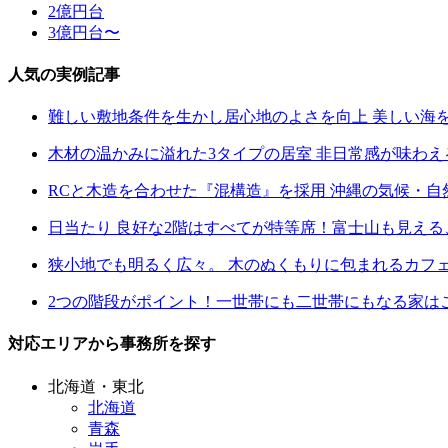
2億円台
3億円台〜
人気の実例記事
難しい敷地条件を生かし居心地のよさを向上 美しい海
木材の温かみに溢れた3タイプの居室 非日常感が味わ
RCと木造を合わせた『混構造』を採用 沖縄の気候・
日当たり 良好な2階はすべてが特等席！富士山も見え
狭小地でも明るく広々。 木のぬくもりに包まれるカフ
2つの階段がポイント！一世帯にも二世帯にもなる家は
対応エリアから事務所を探す
北海道・東北
北海道
青森