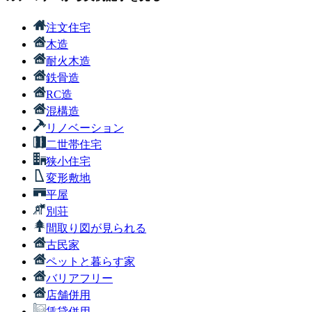
注文住宅
木造
耐火木造
鉄骨造
RC造
混構造
リノベーション
二世帯住宅
狭小住宅
変形敷地
平屋
別荘
間取り図が見られる
古民家
ペットと暮らす家
バリアフリー
店舗併用
賃貸併用