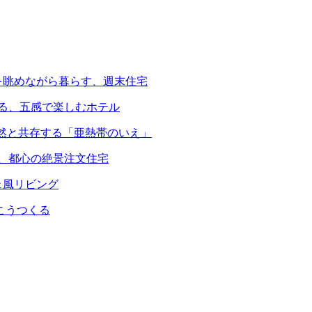
を眺めながら暮らす、週末住宅
える、五感で楽しむホテル
自然と共存する「亜熱帯のいえ」
る、都心の絶景注文住宅
ェ風リビング
こうつくる