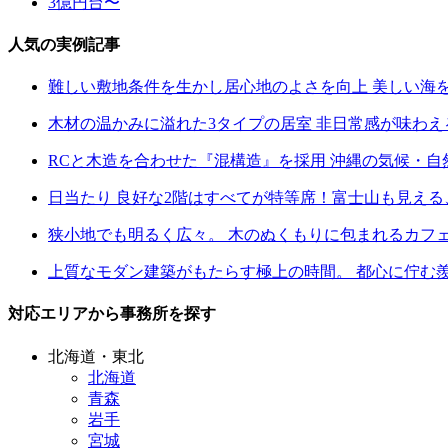
3億円台〜
人気の実例記事
難しい敷地条件を生かし居心地のよさを向上 美しい海
木材の温かみに溢れた3タイプの居室 非日常感が味わ
RCと木造を合わせた『混構造』を採用 沖縄の気候・
日当たり 良好な2階はすべてが特等席！富士山も見え
狭小地でも明るく広々。 木のぬくもりに包まれるカフ
上質なモダン建築がもたらす極上の時間。 都心に佇む
対応エリアから事務所を探す
北海道・東北
北海道
青森
岩手
宮城