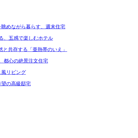
を眺めながら暮らす、週末住宅
える、五感で楽しむホテル
自然と共存する「亜熱帯のいえ」
る、都心の絶景注文住宅
ェ風リビング
羨望の高級邸宅