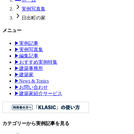
実例写真集
日出町の家
メニュー
▶
実例記事
▶
実例写真集
▶
編集記事
▶
おすすめ実例特集
▶
建築事務所
▶
建築家
▶
News & Topics
▶
お問い合わせ
▶
建築家紹介サービス
カテゴリーから実例記事を見る