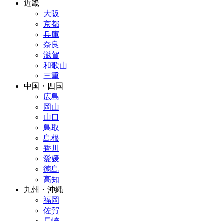
近畿
大阪
京都
兵庫
奈良
滋賀
和歌山
三重
中国・四国
広島
岡山
山口
鳥取
島根
香川
愛媛
徳島
高知
九州・沖縄
福岡
佐賀
長崎