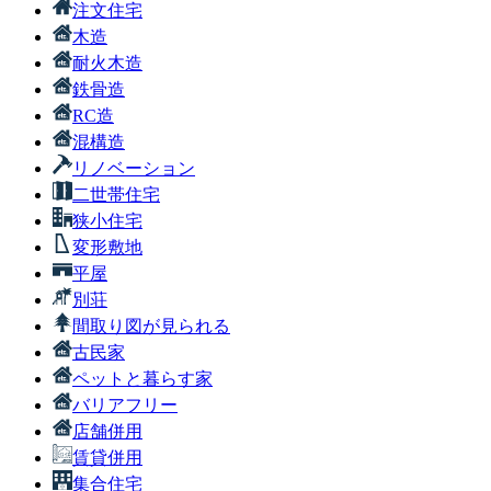
注文住宅
木造
耐火木造
鉄骨造
RC造
混構造
リノベーション
二世帯住宅
狭小住宅
変形敷地
平屋
別荘
間取り図が見られる
古民家
ペットと暮らす家
バリアフリー
店舗併用
賃貸併用
集合住宅