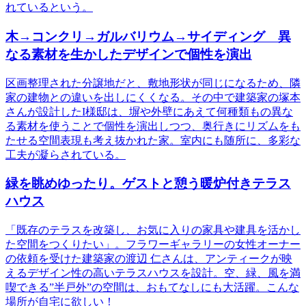
れているという。
木→コンクリ→ガルバリウム→サイディング 異
なる素材を生かしたデザインで個性を演出
区画整理された分譲地だと、敷地形状が同じになるため、隣
家の建物との違いを出しにくくなる。その中で建築家の塚本
さんが設計したI様邸は、塀や外壁にあえて何種類もの異な
る素材を使うことで個性を演出しつつ、奥行きにリズムをも
たせる空間表現も考え抜かれた家。室内にも随所に、多彩な
工夫が凝らされている。
緑を眺めゆったり。ゲストと憩う暖炉付きテラス
ハウス
「既存のテラスを改築し、お気に入りの家具や建具を活かし
た空間をつくりたい」。フラワーギャラリーの女性オーナー
の依頼を受けた建築家の渡辺 仁さんは、アンティークが映
えるデザイン性の高いテラスハウスを設計。空、緑、風を満
喫できる”半戸外”の空間は、おもてなしにも大活躍。こんな
場所が自宅に欲しい！