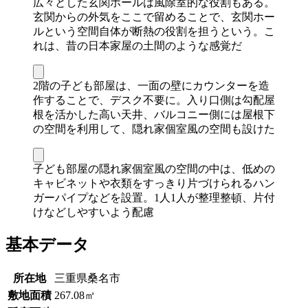
広々とした玄関ホールは風除室的な役割もある。
玄関からの外気をここで留めることで、玄関ホー
ルという空間自体が断熱の役割を担うという。こ
れは、昔の日本家屋の土間のような感覚だ
2階の子ども部屋は、一面の壁にカウンターを造
作することで、デスク不要に。入り口側は勾配屋
根を活かした高い天井、バルコニー側には屋根下
の空間を利用して、隠れ家個室風の空間も設けた
子ども部屋の隠れ家個室風の空間の中は、低めの
キャビネットや衣類をすっきり片づけられるハン
ガーパイプなどを設置。1人1人が整理整頓、片付
けなどしやすいよう配慮
基本データ
所在地
三重県桑名市
敷地面積
267.08㎡