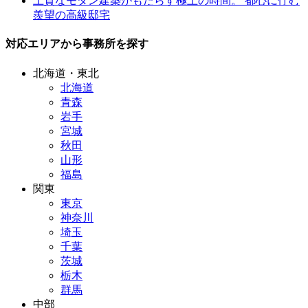
上質なモダン建築がもたらす極上の時間。 都心に佇む
羨望の高級邸宅
対応エリアから事務所を探す
北海道・東北
北海道
青森
岩手
宮城
秋田
山形
福島
関東
東京
神奈川
埼玉
千葉
茨城
栃木
群馬
中部