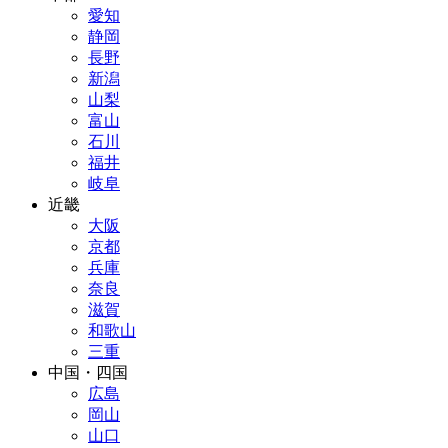
愛知
静岡
長野
新潟
山梨
富山
石川
福井
岐阜
近畿
大阪
京都
兵庫
奈良
滋賀
和歌山
三重
中国・四国
広島
岡山
山口