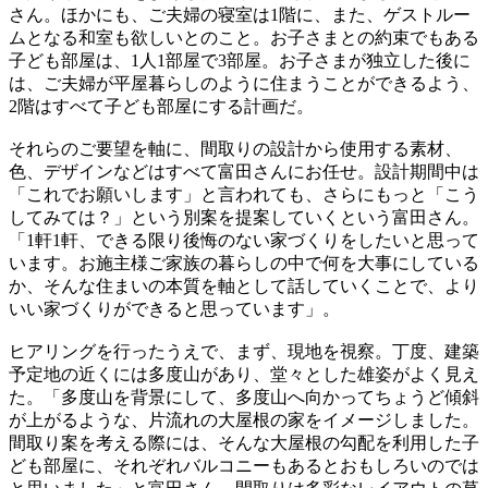
さん。ほかにも、ご夫婦の寝室は1階に、また、ゲストルー
ムとなる和室も欲しいとのこと。お子さまとの約束でもある
子ども部屋は、1人1部屋で3部屋。お子さまが独立した後に
は、ご夫婦が平屋暮らしのように住まうことができるよう、
2階はすべて子ども部屋にする計画だ。
それらのご要望を軸に、間取りの設計から使用する素材、
色、デザインなどはすべて富田さんにお任せ。設計期間中は
「これでお願いします」と言われても、さらにもっと「こう
してみては？」という別案を提案していくという富田さん。
「1軒1軒、できる限り後悔のない家づくりをしたいと思って
います。お施主様ご家族の暮らしの中で何を大事にしている
か、そんな住まいの本質を軸として話していくことで、より
いい家づくりができると思っています」。
ヒアリングを行ったうえで、まず、現地を視察。丁度、建築
予定地の近くには多度山があり、堂々とした雄姿がよく見え
た。「多度山を背景にして、多度山へ向かってちょうど傾斜
が上がるような、片流れの大屋根の家をイメージしました。
間取り案を考える際には、そんな大屋根の勾配を利用した子
ども部屋に、それぞれバルコニーもあるとおもしろいのでは