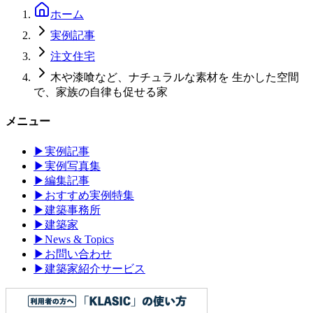
ホーム
実例記事
注文住宅
木や漆喰など、ナチュラルな素材を 生かした空間
で、家族の自律も促せる家
メニュー
▶
実例記事
▶
実例写真集
▶
編集記事
▶
おすすめ実例特集
▶
建築事務所
▶
建築家
▶
News & Topics
▶
お問い合わせ
▶
建築家紹介サービス