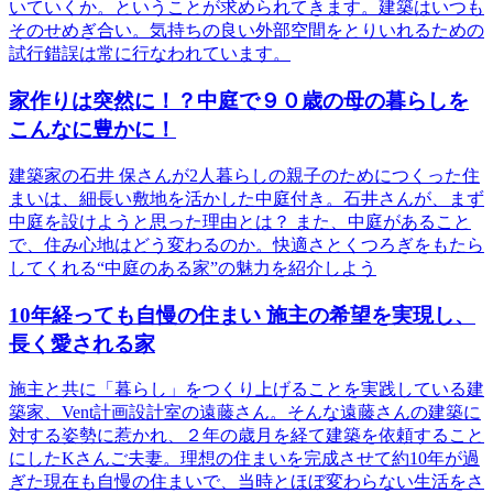
いていくか。ということが求められてきます。建築はいつも
そのせめぎ合い。気持ちの良い外部空間をとりいれるための
試行錯誤は常に行なわれています。
家作りは突然に！？中庭で９０歳の母の暮らしを
こんなに豊かに！
建築家の石井 保さんが2人暮らしの親子のためにつくった住
まいは、細長い敷地を活かした中庭付き。石井さんが、まず
中庭を設けようと思った理由とは？ また、中庭があること
で、住み心地はどう変わるのか。快適さとくつろぎをもたら
してくれる“中庭のある家”の魅力を紹介しよう
10年経っても自慢の住まい 施主の希望を実現し、
長く愛される家
施主と共に「暮らし」をつくり上げることを実践している建
築家、Vent計画設計室の遠藤さん。そんな遠藤さんの建築に
対する姿勢に惹かれ、２年の歳月を経て建築を依頼すること
にしたKさんご夫妻。理想の住まいを完成させて約10年が過
ぎた現在も自慢の住まいで、当時とほぼ変わらない生活をさ