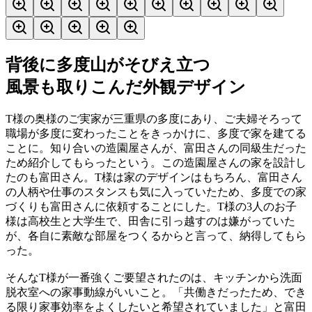
背後に多度山がそびえ立つ
風景も取りこんだ外観デザイン
T様の奥様のご実家が三重県の多度にあり、ご夫婦そろって
職場が多度に変わったことをきっかけに、多度で家を建てる
ことに。知り合いの造園屋さんが、富田さんの同級生だった
ため紹介してもらったという。この造園屋さんの家を設計し
たのも富田さん。T様は家のデザインはもちろん、富田さん
の人柄や仕事のスタンスも気に入っていたため、多度での家
づくりも富田さんに依頼することにした。T様の3人のお子
様は高校生と大学生で、田舎に引っ越すのは嫌がっていた
が、各自に素敵な部屋をつくるからと言って、納得してもら
った。
そんなT様が一番強くご要望されたのは、キッチンから洗面
脱衣室への家事動線がいいこと。「共働きだったため、でき
る限り家事効率をよくしたいと希望されていました」と富田