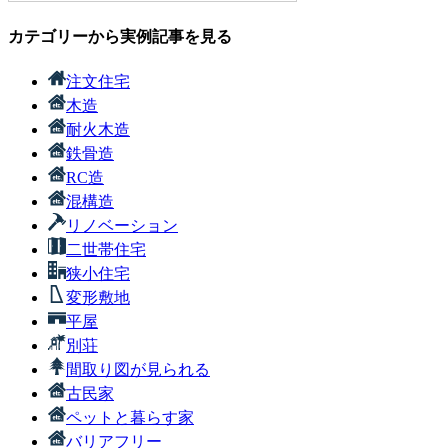
カテゴリーから実例記事を見る
注文住宅
木造
耐火木造
鉄骨造
RC造
混構造
リノベーション
二世帯住宅
狭小住宅
変形敷地
平屋
別荘
間取り図が見られる
古民家
ペットと暮らす家
バリアフリー