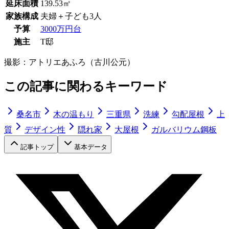
延床面積
139.53㎡
家族構成
夫婦＋子ども3人
予算
3000万円台
施主
T邸
撮影：
アトリエあふろ（古川公元）
この記事に関わるキーワード
桑名市
木の温もり
三重県
洗練
勾配屋根
上
質
デザイン性
隠れ家
大屋根
ガルバリウム鋼板
記事トップ
基本データ