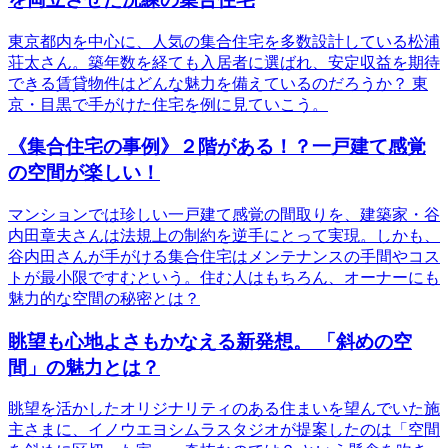
東京都内を中心に、人気の集合住宅を多数設計している松浦
荘太さん。築年数を経ても入居者に選ばれ、安定収益を期待
できる賃貸物件はどんな魅力を備えているのだろうか？ 東
京・目黒で手がけた住宅を例に見ていこう。
《集合住宅の事例》２階がある！？一戸建て感覚
の空間が楽しい！
マンションでは珍しい一戸建て感覚の間取りを、建築家・谷
内田章夫さんは法規上の制約を逆手にとって実現。しかも、
谷内田さんが手がける集合住宅はメンテナンスの手間やコス
トが最小限ですむという。住む人はもちろん、オーナーにも
魅力的な空間の秘密とは？
眺望も心地よさもかなえる新発想。 「斜めの空
間」の魅力とは？
眺望を活かしたオリジナリティのある住まいを望んでいた施
主さまに、イノウエヨシムラスタジオが提案したのは「空間