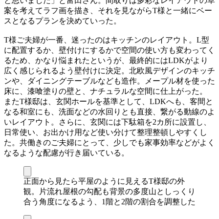
と思いました」と富田さん。間取りは多彩なレイアウトの草
案を考えてラフ画を描き、それを見ながらT様と一緒にベー
スとなるプランを決めていった。
T様ご夫婦が一番、迷ったのはキッチンのレイアウト。L型
に配置するか、壁付けにするかで空間の使い方も変わってく
るため、かなり悩まれたというが、最終的にはLDKがより
広く感じられるよう壁付けに決定。北欧風デザインのキッチ
ンや、ダイニングテーブルなども造作。メープル材を使った
床に、漆喰塗りの壁と、ナチュラルな空間に仕上がった。
またT様邸は、玄関ホールを基準として、LDKへも、客間と
なる和室にも、洗面などの水回りとも直接、繋がる動線のよ
いレイアウト。さらに、玄関には下駄箱を2カ所に設置し、
日常使い、お出かけ用など使い分けて整理整頓しやすくし
た。共働きのご夫婦にとって、少しでも家事効率などがよく
なるような配慮が行き届いている。
正面から見たら平屋のように見えるT様邸の外
観。片流れ屋根の勾配も背景の多度山としっくり
合う角度になるよう、1階と2階の割合を調整した