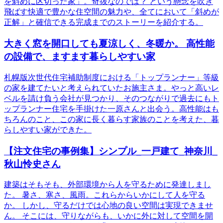
を斜めに区切った家」。奇抜なのでは？ という懸念を吹き
飛ばす快適で豊かな住空間の魅力や、全てにおいて「斜めが
正解」と確信できる完成までのストーリーを紹介する。
大きく窓を開口しても夏涼しく、冬暖か。 高性能
の設備で、ますます暮らしやすい家
札幌版次世代住宅補助制度における「トップランナー」等級
の家を建てたいと考えられていたお施主さま。やっと高いレ
ベルを請け負う会社が見つかり、そのつながりで過去にもト
ップランナー住宅を手掛けた一原さんと出会う。高性能はも
ちろんのこと、この家に長く暮らす家族のことを考えた、暮
らしやすい家ができた。
【注文住宅の事例集】シンプル_一戸建て_神奈川_
秋山怜史さん
建築はそもそも、外部環境から人を守るために発達しまし
た。 暑さ、寒さ、風雨。これらからいかにして人を守る
か。 しかし、守るだけでは心地の良い空間は実現できませ
ん。 そこには、守りながらも、いかに外に対して空間を開