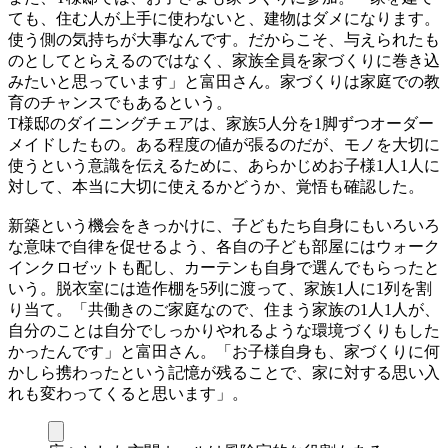
ても、住む人が上手に使わないと、建物はダメになります。
使う側の気持ちが大事なんです。だからこそ、与えられたも
のとしてとらえるのではなく、家族全員を家づくりに巻き込
みたいと思っています」と富田さん。家づくりは家庭での教
育のチャンスでもあるという。
T様邸のダイニングチェアは、家族5人分を1脚ずつオーダー
メイドしたもの。ある程度の値が張るのだが、モノを大切に
使うという意識を伝えるために、あらかじめお子様1人1人に
対して、本当に大切に使えるかどうか、覚悟も確認した。
新築という機会をきっかけに、子どもたち自身にもいろいろ
な意味で自律を促せるよう、各自の子ども部屋にはウォーク
インクロゼットも配し、カーテンも自身で選んでもらったと
いう。脱衣室には造作棚を5列に渡って、家族1人に1列を割
り当て。「共働きのご家庭なので、住まう家族の1人1人が、
自分のことは自分でしっかりやれるような環境づくりもした
かったんです」と富田さん。「お子様自身も、家づくりに何
かしら携わったという記憶が残ることで、家に対する思い入
れも変わってくると思います」。