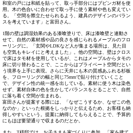
和室の戸には和紙を貼って、取っ手部分にはブビンガ材を使
用。木の色合いに合わせて取っ手に使う素材や色も変えてい
る。「空間を際立たせられるよう、建具のデザインのバラン
スを考えています」と富田さん。
1階の壁は調湿効果のある漆喰塗りで、床は漆喰壁と連動さ
せて、自然の素材感や品の良さを感じられるメープルのフロ
ーリングに。「玄関やLDKなど人が集まる場所は、見た目
も空気もキレイにと考えました」。他の空間は、壁はクロス
で床はタモ材を使用しているが、これはメープルからタモの
床に切り替わることで、ここからはプライベート空間だとい
う境界を上手に表現。さらに天井にも木の質感あふれる杉板
を、フローリングの幅と同じ75mmで貼り付けていくこと
で、デザイン性の統一感を出している。素材に使う木は染色
せず、素材自体の色を生かしてバランスをとることで、自然
に落ち着く空間が生まれる。
富田さんが提案する際には、「なぜこうするか、なぜこの色
なのか」といった根拠をしっかりと伝えるため、お客様も納
得しやすいという。提案に納得してもらえることで、予算的
にもほぼ要望通りで収まるのだとか。
また、T様邸では、お子さまも家づくりに参加。「家を建て