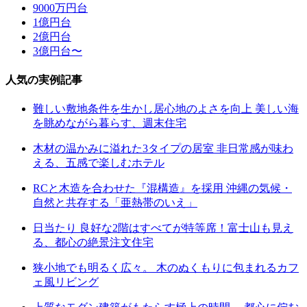
9000万円台
1億円台
2億円台
3億円台〜
人気の実例記事
難しい敷地条件を生かし居心地のよさを向上 美しい海
を眺めながら暮らす、週末住宅
木材の温かみに溢れた3タイプの居室 非日常感が味わ
える、五感で楽しむホテル
RCと木造を合わせた『混構造』を採用 沖縄の気候・
自然と共存する「亜熱帯のいえ」
日当たり 良好な2階はすべてが特等席！富士山も見え
る、都心の絶景注文住宅
狭小地でも明るく広々。 木のぬくもりに包まれるカフ
ェ風リビング