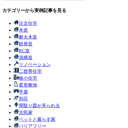
カテゴリーから実例記事を見る
注文住宅
木造
耐火木造
鉄骨造
RC造
混構造
リノベーション
二世帯住宅
狭小住宅
変形敷地
平屋
別荘
間取り図が見られる
古民家
ペットと暮らす家
バリアフリー