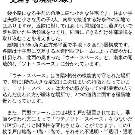
袋小路になる手前の角地に建つ小さな住宅です。住まい手
は夫婦と小さな男の子2人。南東で接道する好条件の立地で
はありますが、近隣に対してはあまり開放的にし過ぎないで
落ち着いた生活領域をつくり、同時にできるだけ外部環境を
取り込むことを考えました。
建物は5.58m角の正方形平面で半地下を含む3層構成です。
各階は十字型に交差する木造門型フレームによって緩やかに
仕切られ、北西の奥まった「ウチ・スペース」と、南東の開
放的な「ソト・スペース」に分かれています。
「ウチ・スペース」は各階8帖分の機能的で守られた場所
で、特に1階の大きな浴室はこの住まいの特徴となっていま
す。「ソト・スペース」は大小の窓があって外部要素の入り
込んだ使われ方が曖昧な場所で、2つの道路に面する緩衝地
帯となっています。
また、門型フレーム上には4枚引戸が設置されており、季
節や使われ方によって「ウチ／ソト・スペース」をつないだ
り区切ったりと関係性を変化させることができます。この4
枚引戸は地階・1階・2階で、それぞれ不透明・半透明・透明