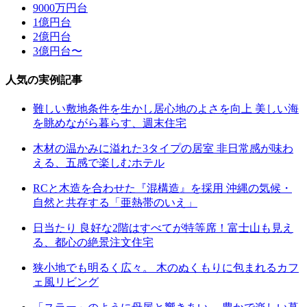
9000万円台
1億円台
2億円台
3億円台〜
人気の実例記事
難しい敷地条件を生かし居心地のよさを向上 美しい海
を眺めながら暮らす、週末住宅
木材の温かみに溢れた3タイプの居室 非日常感が味わ
える、五感で楽しむホテル
RCと木造を合わせた『混構造』を採用 沖縄の気候・
自然と共存する「亜熱帯のいえ」
日当たり 良好な2階はすべてが特等席！富士山も見え
る、都心の絶景注文住宅
狭小地でも明るく広々。 木のぬくもりに包まれるカフ
ェ風リビング