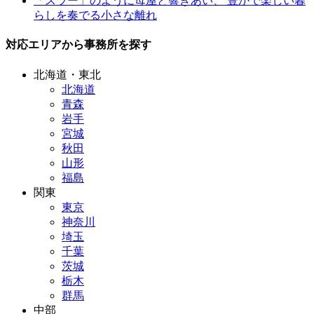
「スラー」のように母屋と響きあい、 豊かで楽しい暮
らしを奏でる小さな離れ
対応エリアから事務所を探す
北海道・東北
北海道
青森
岩手
宮城
秋田
山形
福島
関東
東京
神奈川
埼玉
千葉
茨城
栃木
群馬
中部