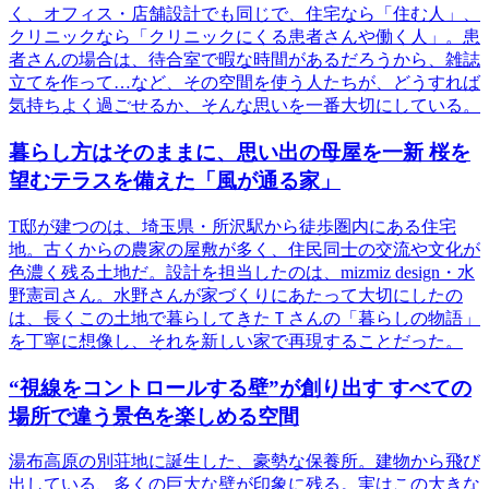
く、オフィス・店舗設計でも同じで、住宅なら「住む人」、
クリニックなら「クリニックにくる患者さんや働く人」。患
者さんの場合は、待合室で暇な時間があるだろうから、雑誌
立てを作って…など、その空間を使う人たちが、どうすれば
気持ちよく過ごせるか、そんな思いを一番大切にしている。
暮らし方はそのままに、思い出の母屋を一新 桜を
望むテラスを備えた「風が通る家」
T邸が建つのは、埼玉県・所沢駅から徒歩圏内にある住宅
地。古くからの農家の屋敷が多く、住民同士の交流や文化が
色濃く残る土地だ。設計を担当したのは、mizmiz design・水
野憲司さん。水野さんが家づくりにあたって大切にしたの
は、長くこの土地で暮らしてきたＴさんの「暮らしの物語」
を丁寧に想像し、それを新しい家で再現することだった。
“視線をコントロールする壁”が創り出す すべての
場所で違う景色を楽しめる空間
湯布高原の別荘地に誕生した、豪勢な保養所。建物から飛び
出している、多くの巨大な壁が印象に残る。実はこの大きな