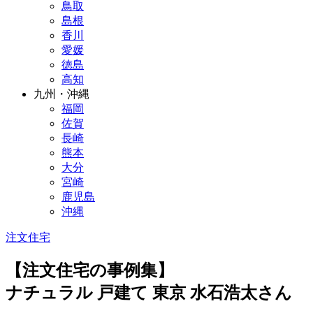
鳥取
島根
香川
愛媛
徳島
高知
九州・沖縄
福岡
佐賀
長崎
熊本
大分
宮崎
鹿児島
沖縄
注文住宅
【注文住宅の事例集】
ナチュラル 戸建て 東京 水石浩太さん