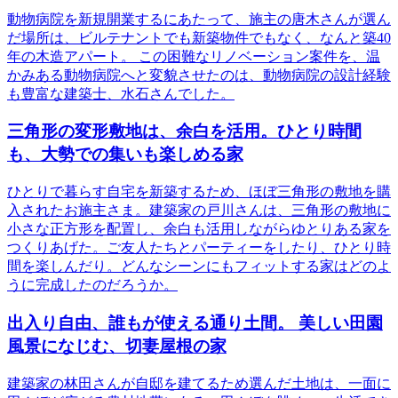
動物病院を新規開業するにあたって、施主の唐木さんが選ん
だ場所は、ビルテナントでも新築物件でもなく、なんと築40
年の木造アパート。 この困難なリノベーション案件を、温
かみある動物病院へと変貌させたのは、動物病院の設計経験
も豊富な建築士、水石さんでした。
三角形の変形敷地は、余白を活用。ひとり時間
も、大勢での集いも楽しめる家
ひとりで暮らす自宅を新築するため、ほぼ三角形の敷地を購
入されたお施主さま。建築家の戸川さんは、三角形の敷地に
小さな正方形を配置し、余白も活用しながらゆとりある家を
つくりあげた。ご友人たちとパーティーをしたり、ひとり時
間を楽しんだり。どんなシーンにもフィットする家はどのよ
うに完成したのだろうか。
出入り自由、誰もが使える通り土間。 美しい田園
風景になじむ、切妻屋根の家
建築家の林田さんが自邸を建てるため選んだ土地は、一面に