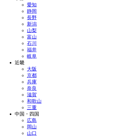
愛知
静岡
長野
新潟
山梨
富山
石川
福井
岐阜
近畿
大阪
京都
兵庫
奈良
滋賀
和歌山
三重
中国・四国
広島
岡山
山口