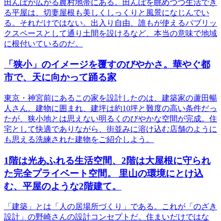
田んぼが広がる農村地帯にある。田んぼを眺めつつ生活でき
る平屋は、切妻屋根も美しくしっくりと風景になじんでい
る。それだけではない。出入り自由、誰もが使えるパブリッ
クスペースとして通り土間を設けるなど、本当の意味で地域
に根付いているのだ。
「狭小」のイメージを覆すのびやかさ。華やぐ都
市で、天に向かって踊る家
東京・神宮前にあるこの家を設計したのは、建築家の蘆田暢
人さん。建物に囲まれ、建坪は約10坪と難度の高い条件だっ
たが、狭小地とは思えない明るくのびやかな空間が完成。住
宅として快適でありながら、街並みに溶け込む店舗のように
も思える洗練された建物をご紹介しよう。
1階は光あふれる生活空間、2階は大屋根に守られ
た完全プライベート空間。 里山の環境にとけ込
む、平屋のような2階建て。
「建築」とは「人の居場所づくり」である。これが「のざき
設計」の野崎さんの設計コンセプトだ。住まいだけではな