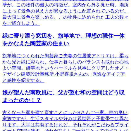
壁が、この物件の最大の特徴だ。室内から外を見た時、場所
によって景色の見え方が異なるように配置されているのだ。
最大限に景色を楽しめる、この物件に込められた工夫の数々
をご紹介しよう。
緑に寄り添う窓辺を、旗竿地で。理想の職住一体
をかなえた陶芸家の住まい
旗竿地につくられた陶芸家ご夫妻の住居兼アトリエは、柔ら
かな光と緑に彩られ、仕事と暮らしのバランスも取れた心地
よい空間。旗竿地というハードルを見事にクリアしたオノ・
デザイン建築設計事務所 小野喜規さんの、秀逸なアイデア
と感性を紹介する。
娘が望んだ南欧風に、父が望む和の空間はどう収
まったのか！？
古くなった家を建て直すことにしたHさんご一家。仲の良い
家族ですが、生活スタイルや好みは親世帯と子世帯では異な
ります。大半は共有するけれど、それぞれがこだわるプライ
ベート空間は残す、それがHさんご一家にとってのベストバ