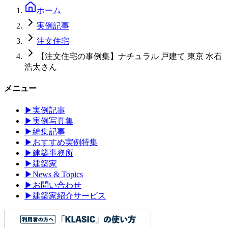
ホーム
実例記事
注文住宅
【注文住宅の事例集】ナチュラル 戸建て 東京 水石
浩太さん
メニュー
▶
実例記事
▶
実例写真集
▶
編集記事
▶
おすすめ実例特集
▶
建築事務所
▶
建築家
▶
News & Topics
▶
お問い合わせ
▶
建築家紹介サービス