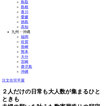
鳥取
島根
香川
愛媛
徳島
高知
九州・沖縄
福岡
佐賀
長崎
熊本
大分
宮崎
鹿児島
沖縄
注文住宅
平屋
２人だけの日常も大人数が集まるひと
ときも