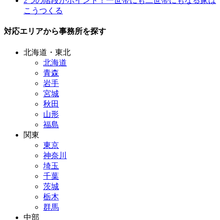
2つの階段がポイント！一世帯にも二世帯にもなる家は
こうつくる
対応エリアから事務所を探す
北海道・東北
北海道
青森
岩手
宮城
秋田
山形
福島
関東
東京
神奈川
埼玉
千葉
茨城
栃木
群馬
中部