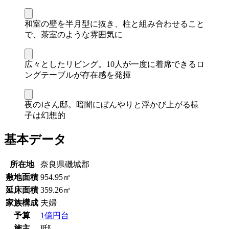
和室の壁を半月型に抜き、柱と組み合わせること
で、茶室のような雰囲気に
広々としたリビング。10人が一度に着席できるロ
ングテーブルが存在感を発揮
夜のIさん邸。暗闇にぼんやりと浮かび上がる様
子は幻想的
基本データ
所在地
奈良県磯城郡
敷地面積
954.95㎡
延床面積
359.26㎡
家族構成
夫婦
予算
1億円台
施主
I邸