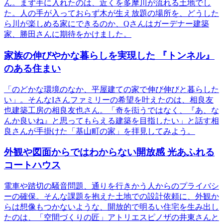
ん。まず手に入れたのは、近くを多摩川が流れる土地でし
た。人の手が入っておらず木が生え放題の場所を、どうした
ら川が楽しめる家にできるのか、Qさんはガーデナー建築
家、勝田さんに期待をかけました。
家族の伸びやかな暮らしを実現した 『トンネル』
のある住まい
「のどかな環境のなか、平屋建ての家で伸び伸びと暮らした
い」。そんなIさんファミリーの希望を叶えたのは、相良友
也建築工房の相良友也さん。「奇を衒うではなく、『あ、な
んか良いね』と思ってもらえる建築を目指したい」と話す相
良さんが手掛けた「基山町の家」を拝見してみよう。
外観や図面からではわからない開放感 光あふれる
コートハウス
電車や踏切の騒音問題、通りを行きかう人からのプライバシ
ーの確保。そんな課題を抱えた土地での設計依頼に、外観か
らは想像もつかないような、開放的で明るい住宅を生み出し
たのは、「空間づくりの匠」アトリエスピノザの井東さんと