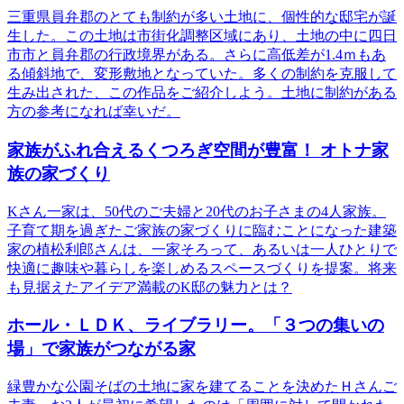
三重県員弁郡のとても制約が多い土地に、個性的な邸宅が誕
生した。この土地は市街化調整区域にあり、土地の中に四日
市市と員弁郡の行政境界がある。さらに高低差が1.4ｍもあ
る傾斜地で、変形敷地となっていた。多くの制約を克服して
生み出された、この作品をご紹介しよう。土地に制約がある
方の参考になれば幸いだ。
家族がふれ合えるくつろぎ空間が豊富！ オトナ家
族の家づくり
Kさん一家は、50代のご夫婦と20代のお子さまの4人家族。
子育て期を過ぎたご家族の家づくりに臨むことになった建築
家の植松利郎さんは、一家そろって、あるいは一人ひとりで
快適に趣味や暮らしを楽しめるスペースづくりを提案。将来
も見据えたアイデア満載のK邸の魅力とは？
ホール・ＬＤＫ、ライブラリー。「３つの集いの
場」で家族がつながる家
緑豊かな公園そばの土地に家を建てることを決めたＨさんご