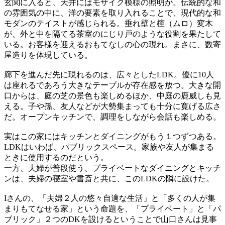
玄関に入ると、天井にはモザイク模様の照明が。伝統的な和
の雰囲気の中に、洋の要素を取り入れることで、現代的な和
モダンのテイストが感じられる。垂れ壁と榁（ムロ）変木
が、外と中を隔てる茶室のにじり戸のような役割を果たして
いる。お客様を迎えるおもてなしの心の現れ。まさに、数寄
屋造りを体現している。
廊下を進んだ先に現れるのは、広々としたLDK。優に10人
は座れるであろう大きなテーブルが存在感を放つ。大きな開
口からは、庭の芝の景色も楽しめるほか、中庭の鹿威しも見
える。子や孫、友人などが大勢集まっても十分に寛げる広さ
だ。オープンキッチンで、調理をしながら会話も楽しめる。
実はこの家にはキッチンとダイニングがもう１つずつある。
LDKはいわば、パブリックスペース。家族や友人が集まる
ときに使用するのだという。
一方、夫婦が普段使う、プライベートなダイニングとキッチ
ンは、夫婦の寝室や書斎と共に、このLDKの隣に設けた。
Iさんの、「夫婦２人の悠々自適な生活」と「多くの人が集
まりもてなせる家」という命題を、「プライベート」と「パ
ブリック」２つのDKを設けるということで山口さんは見事