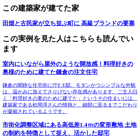
この建築家が建てた家
田畑と古民家が立ち並ぶ町に 高級ブランドの要塞
この実例を見た人はこちらも読んでい
ます
室内にいながら屋外のような開放感！料理好きの
奥様のために建てた鎌倉の注文住宅
鎌倉の閑静な住宅街に佇むE邸。モダンかつシンプルな外観
は、温かみに加えてさりげない存在感があります。ご主人曰
く「料理好きの妻のために建てた」というその住まいには、
建築家である松岡淳さんの情熱と、細部に至るまでこだわり
が凝縮されているようです。
市街化調整区域にある高低差1.4ｍの変形敷地 土地
の制約を特徴として捉え、活かした邸宅