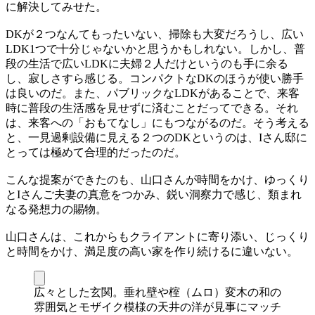
に解決してみせた。
DKが２つなんてもったいない、掃除も大変だろうし、広い
LDK1つで十分じゃないかと思うかもしれない。しかし、普
段の生活で広いLDKに夫婦２人だけというのも手に余る
し、寂しさすら感じる。コンパクトなDKのほうが使い勝手
は良いのだ。また、パブリックなLDKがあることで、来客
時に普段の生活感を見せずに済むことだってできる。それ
は、来客への「おもてなし」にもつながるのだ。そう考える
と、一見過剰設備に見える２つのDKというのは、Iさん邸に
とっては極めて合理的だったのだ。
こんな提案ができたのも、山口さんが時間をかけ、ゆっくり
とIさんご夫妻の真意をつかみ、鋭い洞察力で感じ、類まれ
なる発想力の賜物。
山口さんは、これからもクライアントに寄り添い、じっくり
と時間をかけ、満足度の高い家を作り続けるに違いない。
広々とした玄関。垂れ壁や榁（ムロ）変木の和の
雰囲気とモザイク模様の天井の洋が見事にマッチ