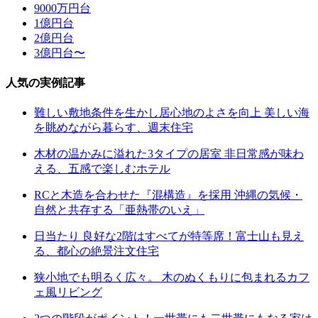
9000万円台
1億円台
2億円台
3億円台〜
人気の実例記事
難しい敷地条件を生かし居心地のよさを向上 美しい海
を眺めながら暮らす、週末住宅
木材の温かみに溢れた3タイプの居室 非日常感が味わ
える、五感で楽しむホテル
RCと木造を合わせた『混構造』を採用 沖縄の気候・
自然と共存する「亜熱帯のいえ」
日当たり 良好な2階はすべてが特等席！富士山も見え
る、都心の絶景注文住宅
狭小地でも明るく広々。 木のぬくもりに包まれるカフ
ェ風リビング