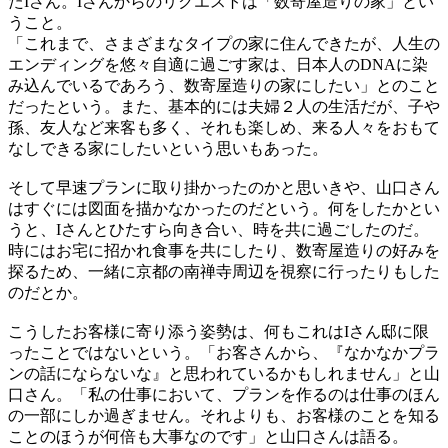
たIさん。Iさんからのリクエストは「数寄屋造りの家」とい
うこと。
「これまで、さまざまなタイプの家に住んできたが、人生の
エンディングを悠々自適に過ごす家は、日本人のDNAに染
み込んでいるであろう、数寄屋造りの家にしたい」とのこと
だったという。また、基本的には夫婦２人の生活だが、子や
孫、友人など来客も多く、それも楽しめ、来る人々をおもて
なしできる家にしたいという思いもあった。
そして早速プランに取り掛かったのかと思いきや、山口さん
はすぐには図面を描かなかったのだという。何をしたかとい
うと、Iさんとひたすら向き合い、時を共に過ごしたのだ。
時にはお宅に招かれ食事を共にしたり、数寄屋造りの好みを
探るため、一緒に京都の南禅寺周辺を視察に行ったりもした
のだとか。
こうしたお客様に寄り添う姿勢は、何もこれはIさん邸に限
ったことではないという。「お客さんから、『なかなかプラ
ンの話にならないな』と思われているかもしれません」と山
口さん。「私の仕事において、プランを作るのは仕事のほん
の一部にしか過ぎません。それよりも、お客様のことを知る
ことのほうが何倍も大事なのです」と山口さんは語る。