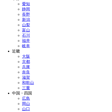
愛知
静岡
長野
新潟
山梨
富山
石川
福井
岐阜
近畿
大阪
京都
兵庫
奈良
滋賀
和歌山
三重
中国・四国
広島
岡山
山口