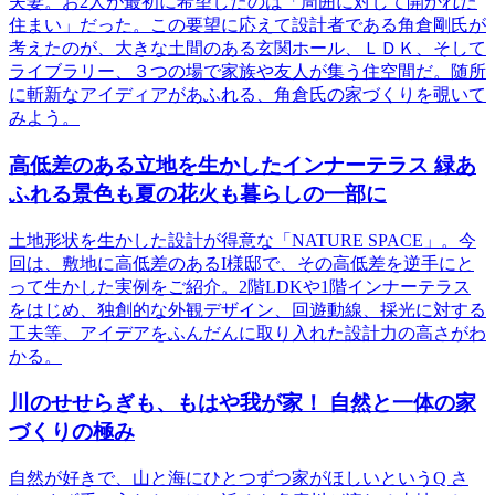
夫妻。お2人が最初に希望したのは「周囲に対して開かれた
住まい」だった。この要望に応えて設計者である角倉剛氏が
考えたのが、大きな土間のある玄関ホール、ＬＤＫ、そして
ライブラリー、３つの場で家族や友人が集う住空間だ。随所
に斬新なアイディアがあふれる、角倉氏の家づくりを覗いて
みよう。
高低差のある立地を生かしたインナーテラス 緑あ
ふれる景色も夏の花火も暮らしの一部に
土地形状を生かした設計が得意な「NATURE SPACE」。今
回は、敷地に高低差のあるI様邸で、その高低差を逆手にと
って生かした実例をご紹介。2階LDKや1階インナーテラス
をはじめ、独創的な外観デザイン、回遊動線、採光に対する
工夫等、アイデアをふんだんに取り入れた設計力の高さがわ
かる。
川のせせらぎも、もはや我が家！ 自然と一体の家
づくりの極み
自然が好きで、山と海にひとつずつ家がほしいというQ さ