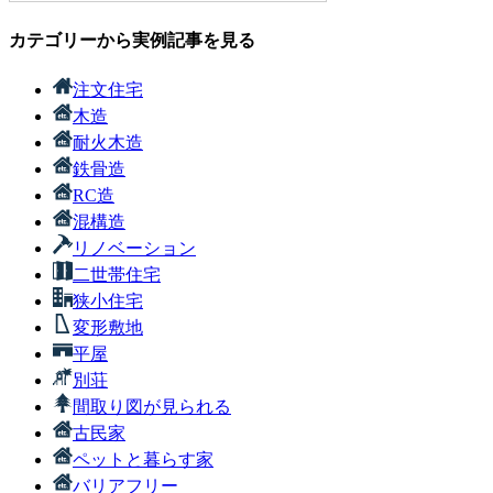
カテゴリーから実例記事を見る
注文住宅
木造
耐火木造
鉄骨造
RC造
混構造
リノベーション
二世帯住宅
狭小住宅
変形敷地
平屋
別荘
間取り図が見られる
古民家
ペットと暮らす家
バリアフリー