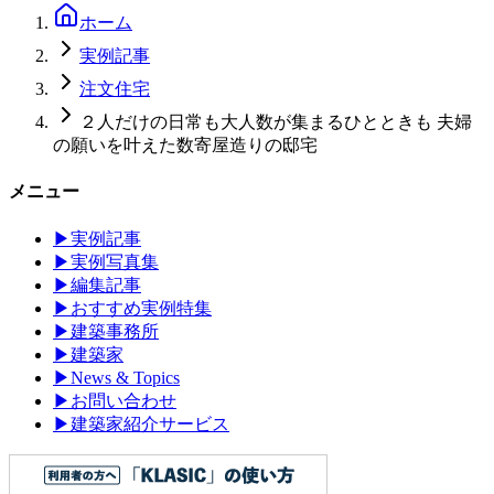
ホーム
実例記事
注文住宅
２人だけの日常も大人数が集まるひとときも 夫婦
の願いを叶えた数寄屋造りの邸宅
メニュー
▶
実例記事
▶
実例写真集
▶
編集記事
▶
おすすめ実例特集
▶
建築事務所
▶
建築家
▶
News & Topics
▶
お問い合わせ
▶
建築家紹介サービス