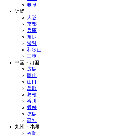
岐阜
近畿
大阪
京都
兵庫
奈良
滋賀
和歌山
三重
中国・四国
広島
岡山
山口
鳥取
島根
香川
愛媛
徳島
高知
九州・沖縄
福岡