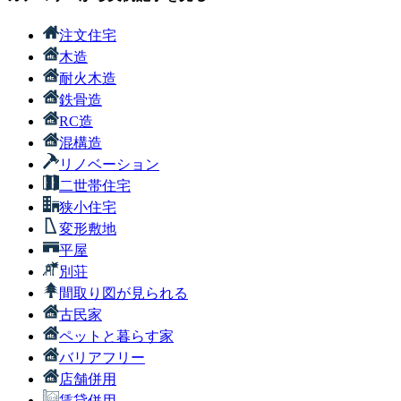
注文住宅
木造
耐火木造
鉄骨造
RC造
混構造
リノベーション
二世帯住宅
狭小住宅
変形敷地
平屋
別荘
間取り図が見られる
古民家
ペットと暮らす家
バリアフリー
店舗併用
賃貸併用