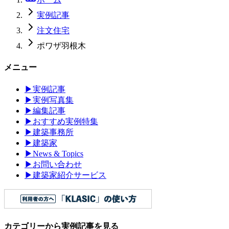
実例記事
注文住宅
ポワザ羽根木
メニュー
▶
実例記事
▶
実例写真集
▶
編集記事
▶
おすすめ実例特集
▶
建築事務所
▶
建築家
▶
News & Topics
▶
お問い合わせ
▶
建築家紹介サービス
カテゴリーから実例記事を見る