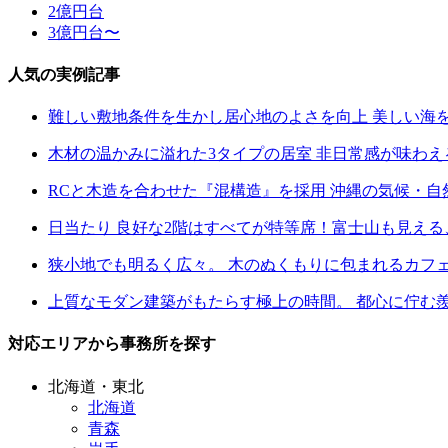
2億円台
3億円台〜
人気の実例記事
難しい敷地条件を生かし居心地のよさを向上 美しい海
木材の温かみに溢れた3タイプの居室 非日常感が味わ
RCと木造を合わせた『混構造』を採用 沖縄の気候・
日当たり 良好な2階はすべてが特等席！富士山も見え
狭小地でも明るく広々。 木のぬくもりに包まれるカフ
上質なモダン建築がもたらす極上の時間。 都心に佇む
対応エリアから事務所を探す
北海道・東北
北海道
青森