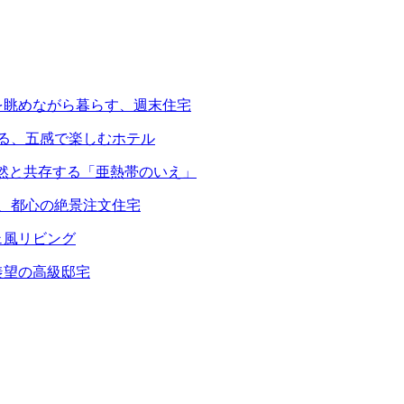
を眺めながら暮らす、週末住宅
える、五感で楽しむホテル
自然と共存する「亜熱帯のいえ」
る、都心の絶景注文住宅
ェ風リビング
羨望の高級邸宅