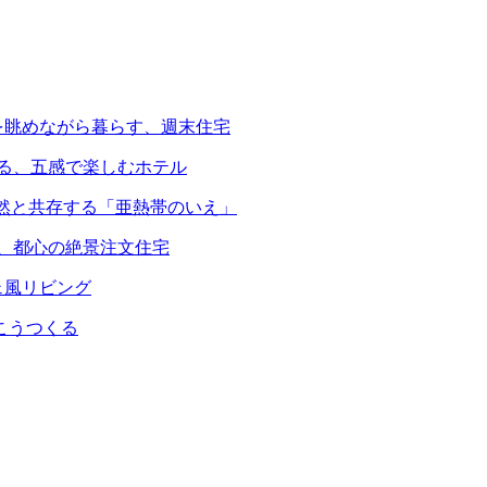
を眺めながら暮らす、週末住宅
える、五感で楽しむホテル
自然と共存する「亜熱帯のいえ」
る、都心の絶景注文住宅
ェ風リビング
こうつくる