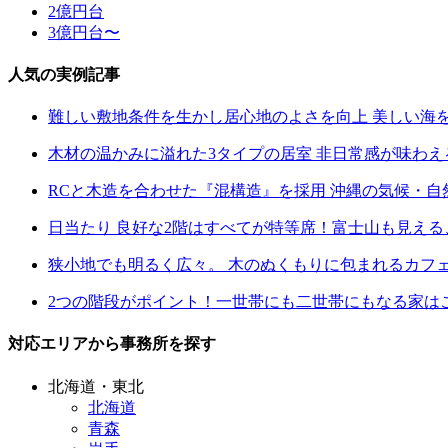
2億円台
3億円台〜
人気の実例記事
難しい敷地条件を生かし居心地のよさを向上 美しい海
木材の温かみに溢れた3タイプの居室 非日常感が味わ
RCと木造を合わせた『混構造』を採用 沖縄の気候・
日当たり 良好な2階はすべてが特等席！富士山も見え
狭小地でも明るく広々。 木のぬくもりに包まれるカフ
2つの階段がポイント！一世帯にも二世帯にもなる家は
対応エリアから事務所を探す
北海道・東北
北海道
青森