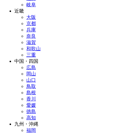
岐阜
近畿
大阪
京都
兵庫
奈良
滋賀
和歌山
三重
中国・四国
広島
岡山
山口
鳥取
島根
香川
愛媛
徳島
高知
九州・沖縄
福岡