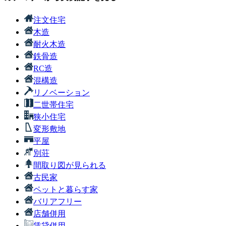
注文住宅
木造
耐火木造
鉄骨造
RC造
混構造
リノベーション
二世帯住宅
狭小住宅
変形敷地
平屋
別荘
間取り図が見られる
古民家
ペットと暮らす家
バリアフリー
店舗併用
賃貸併用