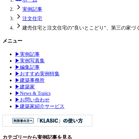
実例記事
注文住宅
建売住宅と注文住宅の”良いとこどり”、第三の家づく
メニュー
▶
実例記事
▶
実例写真集
▶
編集記事
▶
おすすめ実例特集
▶
建築事務所
▶
建築家
▶
News & Topics
▶
お問い合わせ
▶
建築家紹介サービス
カテゴリーから実例記事を見る