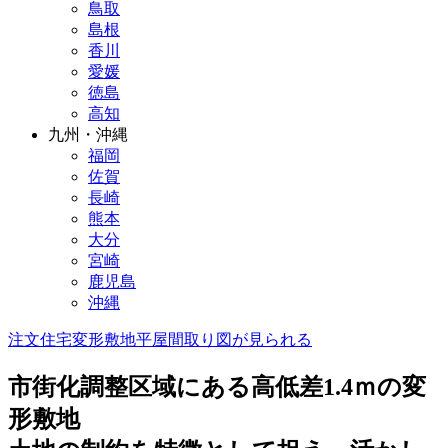
鳥取
島根
香川
愛媛
徳島
高知
九州・沖縄
福岡
佐賀
長崎
熊本
大分
宮崎
鹿児島
沖縄
注文住宅
変形敷地
平屋
間取り図が見られる
市街化調整区域にある高低差1.4ｍの変
形敷地