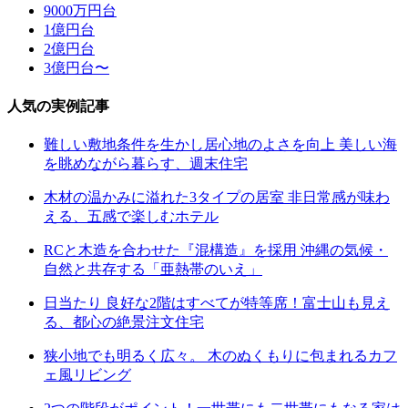
9000万円台
1億円台
2億円台
3億円台〜
人気の実例記事
難しい敷地条件を生かし居心地のよさを向上 美しい海
を眺めながら暮らす、週末住宅
木材の温かみに溢れた3タイプの居室 非日常感が味わ
える、五感で楽しむホテル
RCと木造を合わせた『混構造』を採用 沖縄の気候・
自然と共存する「亜熱帯のいえ」
日当たり 良好な2階はすべてが特等席！富士山も見え
る、都心の絶景注文住宅
狭小地でも明るく広々。 木のぬくもりに包まれるカフ
ェ風リビング