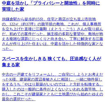
中庭を活かし「プライバシーと開放性」を同時に
実現した家
JR鎌倉駅から徒歩約15分。住宅と商店が立ち並ぶ市街地
の、122㎡（約37坪）の旗竿状の敷地。これが、個人事務所
を立ち上げた直後に江藤剛（えとう・ごう）さんが取り組ん
だ、初めての案件だった。施主様の多彩な要望や、敷地が抱
える複雑な課題にじっくりと向き合い、丁寧に解決する江藤
さんが作り上げた住まいは、中庭を活かした特徴的な家とな
った。
スペースを生かしきる 狭くても、圧迫感なく人が
集まる家
中古の一戸建てをリフォームし、ご自宅にしようとお考えだ
ったK様。建築家の渡辺泰敏さんに相談し、一緒に物件探し
をするうち「やはり新築がいいのでは」と方針を転換する。
購入したのは一般的に条件がよくないといわれる旗竿地。し
かし、これこそが建築家とともに土地選びから始めたゆえの
最良の選択だった。