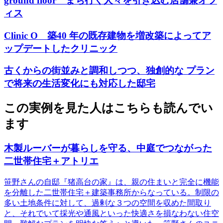
ground floor まち行く人々を引き込む店舗兼オフ
ィス
Clinic O 築40 年の既存建物を増改築によってア
ップデートしたクリニック
古くからの街並みと調和しつつ、独創的な プラン
で将来の生活変化にも対応した邸宅
この実例を見た人はこちらも読んでい
ます
木製ルーバーが暮らしを守る、中庭でつながった
二世帯住宅＋アトリエ
笹野さんの自邸『猪高台の家』は、親の住まいと完全に機能
を分離した二世帯住宅＋建築事務所からなっている。制限の
多い土地条件に対して、過剰な３つの空間を収めた間取り
と、それでいて採光や通風といった快適さを損なわない住空