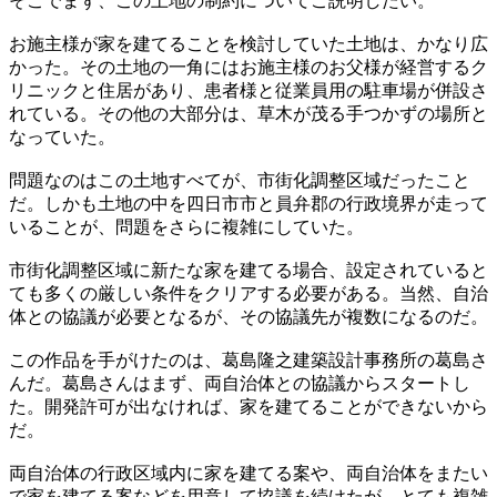
そこでまず、この土地の制約についてご説明したい。
お施主様が家を建てることを検討していた土地は、かなり広
かった。その土地の一角にはお施主様のお父様が経営するク
リニックと住居があり、患者様と従業員用の駐車場が併設さ
れている。その他の大部分は、草木が茂る手つかずの場所と
なっていた。
問題なのはこの土地すべてが、市街化調整区域だったこと
だ。しかも土地の中を四日市市と員弁郡の行政境界が走って
いることが、問題をさらに複雑にしていた。
市街化調整区域に新たな家を建てる場合、設定されていると
ても多くの厳しい条件をクリアする必要がある。当然、自治
体との協議が必要となるが、その協議先が複数になるのだ。
この作品を手がけたのは、葛島隆之建築設計事務所の葛島さ
んだ。葛島さんはまず、両自治体との協議からスタートし
た。開発許可が出なければ、家を建てることができないから
だ。
両自治体の行政区域内に家を建てる案や、両自治体をまたい
で家を建てる案などを用意して協議を続けたが、とても複雑