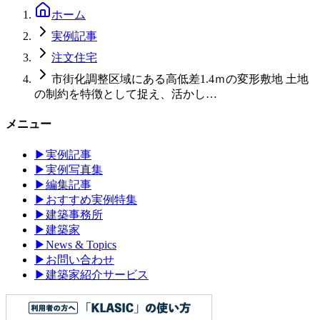
ホーム
実例記事
注文住宅
市街化調整区域にある高低差1.4ｍの変形敷地 土地
の制約を特徴として捉え、活かし…
メニュー
▶
実例記事
▶
実例写真集
▶
編集記事
▶
おすすめ実例特集
▶
建築事務所
▶
建築家
▶
News & Topics
▶
お問い合わせ
▶
建築家紹介サービス