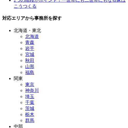
2つの階段がポイント！一世帯にも二世帯にもなる家は
こうつくる
対応エリアから事務所を探す
北海道・東北
北海道
青森
岩手
宮城
秋田
山形
福島
関東
東京
神奈川
埼玉
千葉
茨城
栃木
群馬
中部