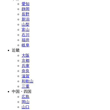
愛知
静岡
長野
新潟
山梨
富山
石川
福井
岐阜
近畿
大阪
京都
兵庫
奈良
滋賀
和歌山
三重
中国・四国
広島
岡山
山口