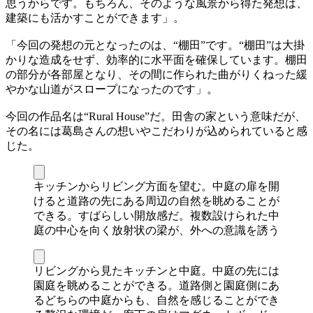
思うからです。もちろん、そのような風景から得た発想は、
建築にも活かすことができます」。
「今回の発想の元となったのは、“棚田”です。“棚田”は大掛
かりな造成をせず、効率的に水平面を確保しています。棚田
の部分が各部屋となり、その間に作られた曲がりくねった緩
やかな山道がスロープになったのです」。
今回の作品名は“Rural House”だ。田舎の家という意味だが、
その名には葛島さんの想いやこだわりが込められていると感
じた。
キッチンからリビング方面を望む。中庭の扉を開
けると道路の先にある周辺の自然を眺めることが
できる。すばらしい開放感だ。複数設けられた中
庭の中心を向く放射状の梁が、外への意識を誘う
リビングから見たキッチンと中庭。中庭の先には
園庭を眺めることができる。道路側と園庭側にあ
るどちらの中庭からも、自然を感じることができ