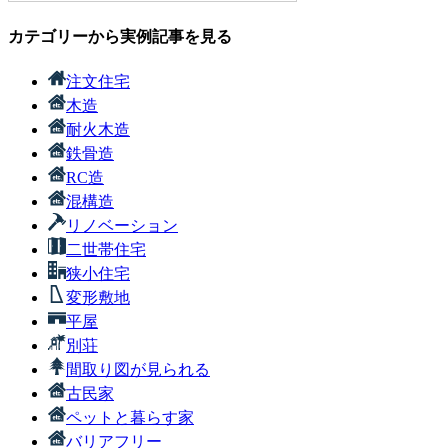
カテゴリーから実例記事を見る
注文住宅
木造
耐火木造
鉄骨造
RC造
混構造
リノベーション
二世帯住宅
狭小住宅
変形敷地
平屋
別荘
間取り図が見られる
古民家
ペットと暮らす家
バリアフリー