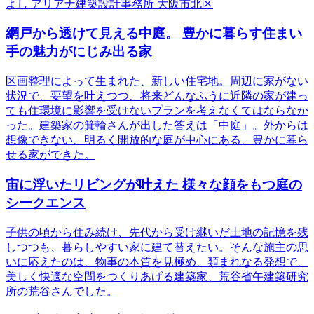
よし アリアナ建築設計事務所 大阪市北区
網戸から透けて見える中庭。 豊かに暮らす住まい
手の魅力がにじみ出る家
区画整理によって生まれた、新しい住宅地。周辺に家がない
状況で、要望を叶えつつ、将来どんなふうに近隣の家が建っ
ても住環境に影響を受けないプランを考えなくてはならなか
った。建築家の箕輪さんが出した答えは「中庭」。外からは
想像できない、明るく開放的な庭が中心にある、豊かに暮ら
せる家ができた。
宙に浮いたリビングが叶えた 様々な顔をもつ庭の
シークエンス
子供の頃から住み続け、先代から受け継いだ土地の記憶を残
しつつも、暮らしやすい家に建て替えたい。そんな施主の思
いに応えたのは、物事の本質を見極め、類まれなる発想で、
美しく快適な空間をつくりあげる建築家、荒谷省午建築研究
所の荒谷さんでした。