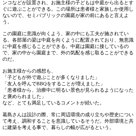
ンコなどが設置され、お施主様の子どもは中庭から出るとす
ぐに遊ぶことができる。この場所は患者様と家族しか使用し
ないので、セミパブリックの園庭が家の前にあると言えよ
う。
この園庭に意識が向くよう、家の中にも工夫が施されてい
る。各部屋の梁は中庭を向くように配置されており、無意識
に中庭を感じることができる。中庭は園庭に接しているの
で、家の中から園庭まで、外の気配を感じ取ることができる
のだ。
お施主様からの感想も、
「子どもが外で遊ぶことが多くなりました」
「友人を呼んでBBQをすることが増えました」
「患者様から、治療中に明るい景色が見られるようになった
と褒められました」
など、とても満足しているコメントが続いた。
葛島さんは設計の際、常に周辺環境の成り立ちや歴史につい
て考え、調和することを意識しているそうだ。外部環境と共
に建築を考える事で、暮らしの幅が広がるという。