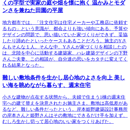
くの字型で実家の庭や畑を懐に抱く 温かみとモダ
ンさを兼ねた田園の平屋
地方都市では、「注文住宅は住宅メーカーや工務店に依頼す
るもの」という意識が、都会よりも強い傾向にある。予算や
デザインの問題で、思い描いていた家づくりができず、妥協
したり諦めたといったケースもあることだろう。施主のYさ
んもそんな１人。そんな中、Yさんが家づくりを相談したの
は、北陸を中心に活動する建築家、ハレ建築デザインの下野
さんご夫妻。この相談が、自分達の思いをカタチに変えてく
れる結果となった。
難しい敷地条件を生かし居心地のよさを向上 美し
い海を眺めながら暮らす、週末住宅
小さな建物が点在する状態から、夫婦で住まう1棟の週末住
宅への建て替えを決意されたお施主さま。敷地は高低差があ
るなど、難しい条件だったという。岸本姫野建築設計事務所
の岸本さんと姫野さんはその敷地にできるだけ手を加えず、
むしろ生かし切って居心地のいい家をつくりあげた。