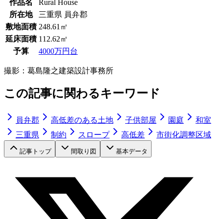
作品名
Rural House
所在地
三重県 員弁郡
敷地面積
248.61㎡
延床面積
112.62㎡
予算
4000万円台
撮影：
葛島隆之建築設計事務所
この記事に関わるキーワード
員弁郡
高低差のある土地
子供部屋
園庭
和室
三重県
制約
スロープ
高低差
市街化調整区域
記事トップ
間取り図
基本データ