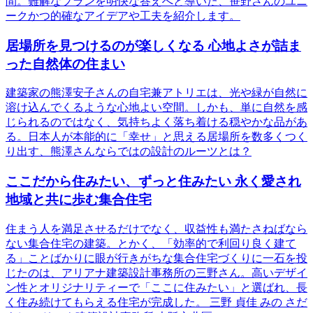
間。難解なプランを明快な答えへと導いた、笹野さんのユニ
ークかつ的確なアイデアや工夫を紹介します。
居場所を見つけるのが楽しくなる 心地よさが詰ま
った自然体の住まい
建築家の熊澤安子さんの自宅兼アトリエは、光や緑が自然に
溶け込んでくるような心地よい空間。しかも、単に自然を感
じられるのではなく、気持ちよく落ち着ける穏やかな品があ
る。日本人が本能的に「幸せ」と思える居場所を数多くつく
り出す、熊澤さんならではの設計のルーツとは？
ここだから住みたい、ずっと住みたい 永く愛され
地域と共に歩む集合住宅
住まう人を満足させるだけでなく、収益性も満たさねばなら
ない集合住宅の建築。とかく、「効率的で利回り良く建て
る」ことばかりに眼が行きがちな集合住宅づくりに一石を投
じたのは、アリアナ建築設計事務所の三野さん。高いデザイ
ン性とオリジナリティーで「ここに住みたい」と選ばれ、長
く住み続けてもらえる住宅が完成した。 三野 貞佳 みの さだ