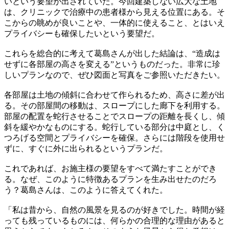
いという要望が出されていた。今回建築しない広大な土地
は、クリニックで治療中の患者様から見える位置にある。そ
こからの眺めが良いことや、一体的に使えること、とはいえ
プライバシーも確保したいという要望だ。
これらを総合的に考えて葛島さんが出した結論は、“造成は
せずに各部屋の高さを変える”というものだった。非常に珍
しいプランなので、ぜひ図面と写真をご参照いただきたい。
各部屋は土地の傾斜に合わせて作られるため、高さに差が出
る。その部屋間の移動は、スロープにした廊下を利用する。
部屋の配置を蛇行させることでスロープの距離を長くし、傾
斜を緩やかなものにする。蛇行している部分は中庭とし、く
つろげる空間とプライバシーを確保。さらには階段を使用せ
ずに、すぐに外に出られるというプランだ。
これであれば、お施主様の要望をすべて満たすことができ
る。なぜ、このように特徴あるプランを生み出せたのだろ
う？葛島さんは、このように答えてくれた。
「私は昔から、自然の風景を見るのが好きでした。時間が経
っても残っているものには、何らかの合理的な理由があると