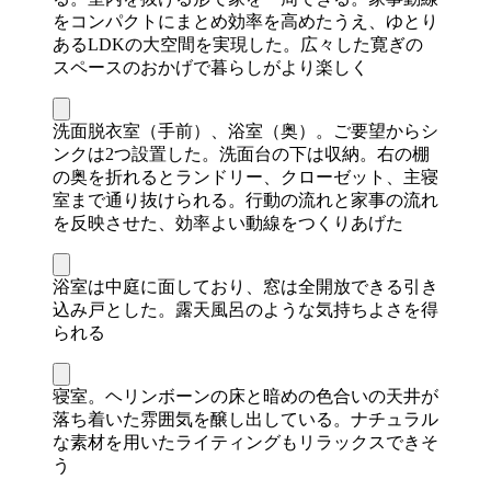
をコンパクトにまとめ効率を高めたうえ、ゆとり
あるLDKの大空間を実現した。広々した寛ぎの
スペースのおかげで暮らしがより楽しく
洗面脱衣室（手前）、浴室（奥）。ご要望からシ
ンクは2つ設置した。洗面台の下は収納。右の棚
の奥を折れるとランドリー、クローゼット、主寝
室まで通り抜けられる。行動の流れと家事の流れ
を反映させた、効率よい動線をつくりあげた
浴室は中庭に面しており、窓は全開放できる引き
込み戸とした。露天風呂のような気持ちよさを得
られる
寝室。ヘリンボーンの床と暗めの色合いの天井が
落ち着いた雰囲気を醸し出している。ナチュラル
な素材を用いたライティングもリラックスできそ
う