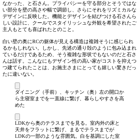
なかった、と石さん。プライバシーを守る部分とそうではな
い部分を壁の高さや幅で調節し、さらにそれをリズミカルな
デザインに反映した。機能とデザインを結びつける石さんら
しい設計に、クールでスタイリッシュな外観を希望されたご
主人もとても喜ばれたとのこと。
白い壁の奥にRCの躯体が見える構造は複雑そうに感じられ
るかもしれない。しかし、先述の通り殻のように包み込まれ
ているだけであるため、そう複雑な形状でもないのだと石さ
んは話す。こんなにもデザイン性の高い家がコストを抑えつ
つ建てられたことは、お施主さまにとっても嬉しい驚きだっ
たに違いない。
ダイニング（手前）、キッチン（奥）左の開口か
ら主寝室までを一直線に繋げ、暮らしやすさを高
めた
LDKから奥のテラスまでを見る。室内外の床と
天井をフラットに繋げ、まるでテラスまでが
LDKの一部のような雰囲気。白を基調にした室