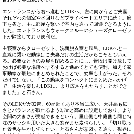
エントランスから右へ進むとLDKへ、左に向かうとご夫妻
それぞれの個室や水回りなどプライベートエリアに続く。廊
下を省き、主に部屋を繋いで室内を通って回遊できるように
した。エントランスもウォークスルーのシューズクローゼッ
トが隣接しており便利だ。
主寝室からクローゼット、洗面脱衣室と風呂、LDKへと一
直線に繋いだ動線はご夫妻だけの生活だからこそともいえ
る。必要なときのみ扉を閉めることにし、普段は開け放して
おけば必要な場所へするすると進めてとても便利。加えて家
事動線が最短にまとめられたことで、効率も上がった。それ
だけではない。「この動線をコンパクトにまとめたおかげ
で、生活を楽しむLDKに、より広さをもたらすことができ
ました」と石さん。
そのLDKだが32畳、60㎡近くあり本当に広い。天井高も広
さとバランスが取れるよう2,7mと高めに設定しており、より
空間の大きさが実感できるという。里山側も中庭側も同じ特
注のサッシを用いた大きな窓がまた素晴らしい。「切り取っ
た景色を生かし切りたい」と石さんが意図する通り、視界に