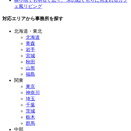
狭小地でも明るく広々。 木のぬくもりに包まれるカフ
ェ風リビング
対応エリアから事務所を探す
北海道・東北
北海道
青森
岩手
宮城
秋田
山形
福島
関東
東京
神奈川
埼玉
千葉
茨城
栃木
群馬
中部