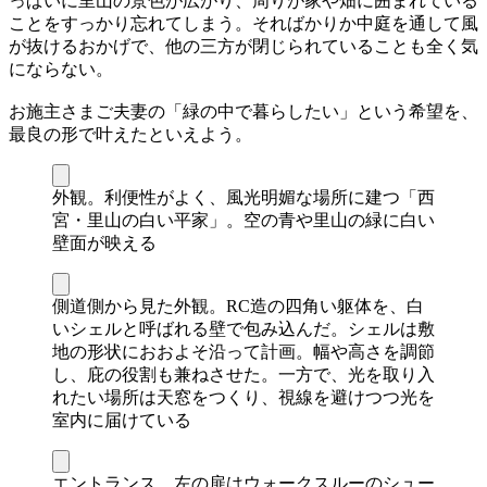
っぱいに里山の景色が広がり、周りが家や畑に囲まれている
ことをすっかり忘れてしまう。そればかりか中庭を通して風
が抜けるおかげで、他の三方が閉じられていることも全く気
にならない。
お施主さまご夫妻の「緑の中で暮らしたい」という希望を、
最良の形で叶えたといえよう。
外観。利便性がよく、風光明媚な場所に建つ「西
宮・里山の白い平家」。空の青や里山の緑に白い
壁面が映える
側道側から見た外観。RC造の四角い躯体を、白
いシェルと呼ばれる壁で包み込んだ。シェルは敷
地の形状におおよそ沿って計画。幅や高さを調節
し、庇の役割も兼ねさせた。一方で、光を取り入
れたい場所は天窓をつくり、視線を避けつつ光を
室内に届けている
エントランス。左の扉はウォークスルーのシュー