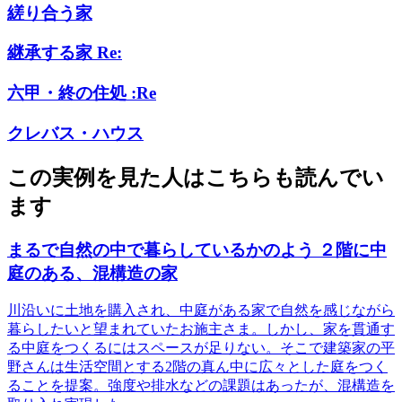
縒り合う家
継承する家 Re:
六甲・終の住処 :Re
クレバス・ハウス
この実例を見た人はこちらも読んでい
ます
まるで自然の中で暮らしているかのよう ２階に中
庭のある、混構造の家
川沿いに土地を購入され、中庭がある家で自然を感じながら
暮らしたいと望まれていたお施主さま。しかし、家を貫通す
る中庭をつくるにはスペースが足りない。そこで建築家の平
野さんは生活空間とする2階の真ん中に広々とした庭をつく
ることを提案。強度や排水などの課題はあったが、混構造を