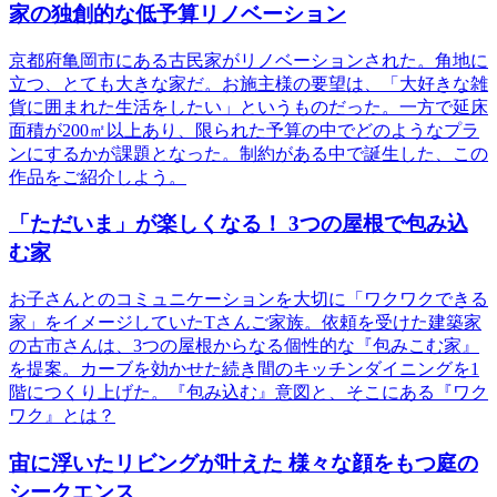
家の独創的な低予算リノベーション
京都府亀岡市にある古民家がリノベーションされた。角地に
立つ、とても大きな家だ。お施主様の要望は、「大好きな雑
貨に囲まれた生活をしたい」というものだった。一方で延床
面積が200㎡以上あり、限られた予算の中でどのようなプラ
ンにするかが課題となった。制約がある中で誕生した、この
作品をご紹介しよう。
「ただいま」が楽しくなる！ 3つの屋根で包み込
む家
お子さんとのコミュニケーションを大切に「ワクワクできる
家」をイメージしていたTさんご家族。依頼を受けた建築家
の古市さんは、3つの屋根からなる個性的な『包みこむ家』
を提案。カーブを効かせた続き間のキッチンダイニングを1
階につくり上げた。『包み込む』意図と、そこにある『ワク
ワク』とは？
宙に浮いたリビングが叶えた 様々な顔をもつ庭の
シークエンス