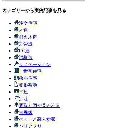
カテゴリーから実例記事を見る
注文住宅
木造
耐火木造
鉄骨造
RC造
混構造
リノベーション
二世帯住宅
狭小住宅
変形敷地
平屋
別荘
間取り図が見られる
古民家
ペットと暮らす家
バリアフリー