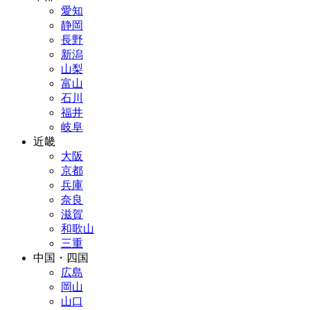
愛知
静岡
長野
新潟
山梨
富山
石川
福井
岐阜
近畿
大阪
京都
兵庫
奈良
滋賀
和歌山
三重
中国・四国
広島
岡山
山口