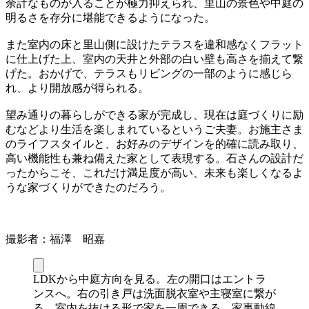
余計なものが入ることが極力抑えられ、里山の景色や中庭の
明るさを存分に堪能できるようになった。
また室内の床と里山側に設けたテラスを違和感なくフラット
に仕上げた上、室内の天井と外部の白い壁も高さを揃えて繋
げた。おかげで、テラスもリビングの一部のように感じら
れ、より開放感が得られる。
望み通りの暮らしができる家が完成し、現在は庭づくりに励
むなどより生活を楽しまれているというご夫妻。お施主さま
のライフスタイルと、お好みのデザインを的確に読み取り、
高い機能性も兼ね備えた家として表現する。石さんの設計だ
ったからこそ、これだけ満足度が高い、未来も楽しくなるよ
うな家づくりができたのだろう。
撮影者：福澤 昭嘉
LDKから中庭方向を見る。左の開口はエントラ
ンスへ。右の引き戸は洗面脱衣室や主寝室に繋が
る。室内を抜ける形で家を一周できる。家事動線