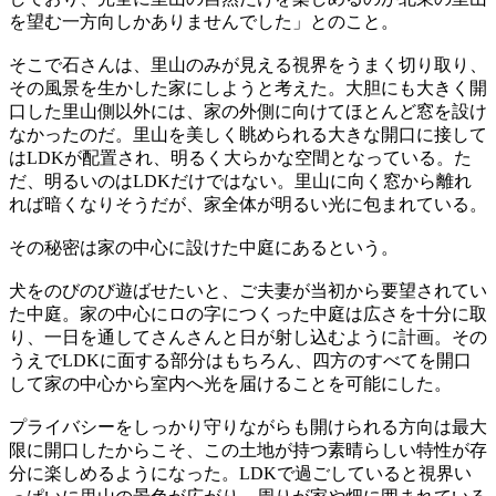
を望む一方向しかありませんでした」とのこと。
そこで石さんは、里山のみが見える視界をうまく切り取り、
その風景を生かした家にしようと考えた。大胆にも大きく開
口した里山側以外には、家の外側に向けてほとんど窓を設け
なかったのだ。里山を美しく眺められる大きな開口に接して
はLDKが配置され、明るく大らかな空間となっている。た
だ、明るいのはLDKだけではない。里山に向く窓から離れ
れば暗くなりそうだが、家全体が明るい光に包まれている。
その秘密は家の中心に設けた中庭にあるという。
犬をのびのび遊ばせたいと、ご夫妻が当初から要望されてい
た中庭。家の中心にロの字につくった中庭は広さを十分に取
り、一日を通してさんさんと日が射し込むように計画。その
うえでLDKに面する部分はもちろん、四方のすべてを開口
して家の中心から室内へ光を届けることを可能にした。
プライバシーをしっかり守りながらも開けられる方向は最大
限に開口したからこそ、この土地が持つ素晴らしい特性が存
分に楽しめるようになった。LDKで過ごしていると視界い