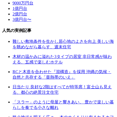
9000万円台
1億円台
2億円台
3億円台〜
人気の実例記事
難しい敷地条件を生かし居心地のよさを向上 美しい海
を眺めながら暮らす、週末住宅
木材の温かみに溢れた3タイプの居室 非日常感が味わ
える、五感で楽しむホテル
RCと木造を合わせた『混構造』を採用 沖縄の気候・
自然と共存する「亜熱帯のいえ」
日当たり 良好な2階はすべてが特等席！富士山も見え
る、都心の絶景注文住宅
「スラー」のように母屋と響きあい、 豊かで楽しい暮
らしを奏でる小さな離れ