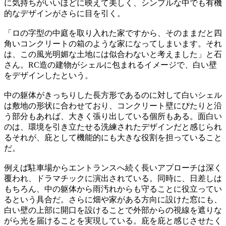
に気持ちがいいほどに映えて美しく、シンプルな中でも有機
的なデザインがさらに目を引く。
「ロの字型の中庭を取り入れた家ですから、そのままだと四
角いコンクリートの箱のような家になってしまいます。それ
は、この風光明媚な土地には似合わないと考えました」と石
さん。RC造の建物がシェルに包まれるイメージで、白い壁
をデザインしたという。
中の躯体がきっちりした長方形であるのに対して白いシェル
は敷地の形状に合わせており、コンクリート壁にぴたりと沿
う部分もあれば、大きく張り出している個所もある。面白い
のは、環境を引き立たせる洗練されたデザインだと感じられ
るそれが、庇として機能的にも大きな役割を担っていること
だ。
例えば駐車場からエントランスへ続く長いアプローチは深く
覆われ、ドラマチックに演出されている。同時に、日差しは
もちろん、中の躯体から雨汚れからも守ることに役立ってい
るという具合だ。さらに畑や家がある方向に設けた窓にも、
白い壁の上部に開口を設けることで外部からの視線を遮りな
がら光を届けることを実現している。庇を庇と感じさせたく