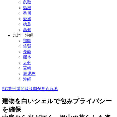
鳥取
島根
香川
愛媛
徳島
高知
九州・沖縄
福岡
佐賀
長崎
熊本
大分
宮崎
鹿児島
沖縄
RC造
平屋
間取り図が見られる
建物を白いシェルで包みプライバシー
を確保