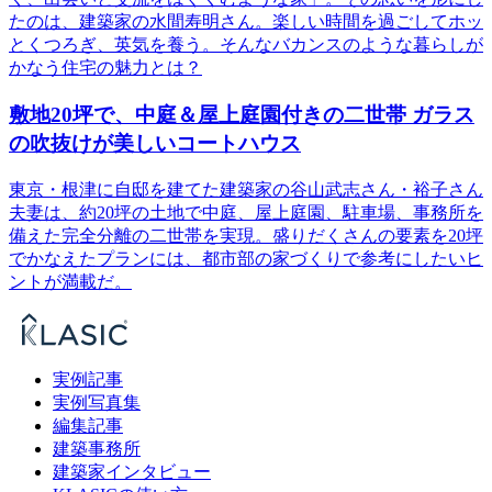
たのは、建築家の水間寿明さん。楽しい時間を過ごしてホッ
とくつろぎ、英気を養う。そんなバカンスのような暮らしが
かなう住宅の魅力とは？
敷地20坪で、中庭＆屋上庭園付きの二世帯 ガラス
の吹抜けが美しいコートハウス
東京・根津に自邸を建てた建築家の谷山武志さん・裕子さん
夫妻は、約20坪の土地で中庭、屋上庭園、駐車場、事務所を
備えた完全分離の二世帯を実現。盛りだくさんの要素を20坪
でかなえたプランには、都市部の家づくりで参考にしたいヒ
ントが満載だ。
実例記事
実例写真集
編集記事
建築事務所
建築家インタビュー