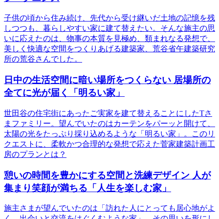
子供の頃から住み続け、先代から受け継いだ土地の記憶を残
しつつも、暮らしやすい家に建て替えたい。そんな施主の思
いに応えたのは、物事の本質を見極め、類まれなる発想で、
美しく快適な空間をつくりあげる建築家、荒谷省午建築研究
所の荒谷さんでした。
日中の生活空間に暗い場所をつくらない 居場所の
全てに光が届く「明るい家」
世田谷の住宅街にあったご実家を建て替えることにしたTさ
まファミリー。望んでいたのはカーテンをパーッと開けて、
太陽の光をたっぷり採り込めるような「明るい家」。このリ
クエストに、柔軟かつ合理的な発想で応えた菅家建築計画工
房のプランとは？
憩いの時間を豊かにする空間と洗練デザイン 人が
集まり笑顔が満ちる「人生を楽しむ家」
施主さまが望んでいたのは「訪れた人にとっても居心地がよ
く、出会いと交流をはぐくむような家」。その思いを形にし