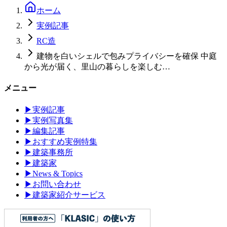
ホーム
実例記事
RC造
建物を白いシェルで包みプライバシーを確保 中庭
から光が届く、里山の暮らしを楽しむ…
メニュー
▶
実例記事
▶
実例写真集
▶
編集記事
▶
おすすめ実例特集
▶
建築事務所
▶
建築家
▶
News & Topics
▶
お問い合わせ
▶
建築家紹介サービス