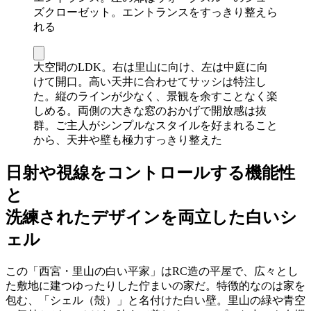
ズクローゼット。エントランスをすっきり整えら
れる
大空間のLDK。右は里山に向け、左は中庭に向
けて開口。高い天井に合わせてサッシは特注し
た。縦のラインが少なく、景観を余すことなく楽
しめる。両側の大きな窓のおかげで開放感は抜
群。ご主人がシンプルなスタイルを好まれること
から、天井や壁も極力すっきり整えた
日射や視線をコントロールする機能性
と
洗練されたデザインを両立した白いシ
ェル
この「西宮・里山の白い平家」はRC造の平屋で、広々とし
た敷地に建つゆったりした佇まいの家だ。特徴的なのは家を
包む、「シェル（殻）」と名付けた白い壁。里山の緑や青空