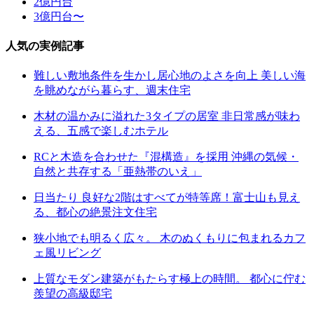
2億円台
3億円台〜
人気の実例記事
難しい敷地条件を生かし居心地のよさを向上 美しい海
を眺めながら暮らす、週末住宅
木材の温かみに溢れた3タイプの居室 非日常感が味わ
える、五感で楽しむホテル
RCと木造を合わせた『混構造』を採用 沖縄の気候・
自然と共存する「亜熱帯のいえ」
日当たり 良好な2階はすべてが特等席！富士山も見え
る、都心の絶景注文住宅
狭小地でも明るく広々。 木のぬくもりに包まれるカフ
ェ風リビング
上質なモダン建築がもたらす極上の時間。 都心に佇む
羨望の高級邸宅