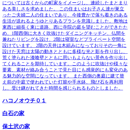
については古くからの町家をイメージし、連続したまとまり
ある美しさを求めました。 この住まいはお子さん達が巣立
ったご夫婦二人の住まいであり、今後豊かで落ち着きのある
生活が送れるようゆとりあるプランを意識しました。敷地は
東西に細長く東に道路、西に寺院の庭を望むことができたた
め、1階西側に大きく吹抜けたダイニングキッチン、仏間を
兼ねたリビングを設け、2階は寝室などプライベート空間を
設けています。 2階の天井は木組みになっておりその一角に
設けた天窓は太陽の動きとともに多様な光と影を作り出し、
荒く塗られた漆喰壁とともに思いもよらない景色を作り出し
てくれることを期待しています。このように吹抜けや様々な
要素、素材が絡み合うことで見た目にも感覚的にも変化のあ
る魅力的な空間になっています。 また西側の奥庭に建て替
え前の中庭で使われていた灯籠や手水鉢、飛び石を再利用
し、受け継がれてきた時間を感じられるものとしました。
ハコノオウチ０１
白石の家
保土沢の家