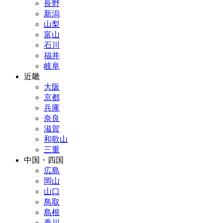
長野
新潟
山梨
富山
石川
福井
岐阜
近畿
大阪
京都
兵庫
奈良
滋賀
和歌山
三重
中国・四国
広島
岡山
山口
鳥取
島根
香川