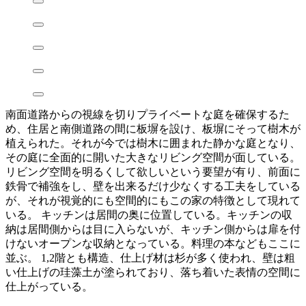
南面道路からの視線を切りプライベートな庭を確保するた
め、住居と南側道路の間に板塀を設け、板塀にそって樹木が
植えられた。それが今では樹木に囲まれた静かな庭となり、
その庭に全面的に開いた大きなリビング空間が面している。
リビング空間を明るくして欲しいという要望が有り、前面に
鉄骨で補強をし、壁を出来るだけ少なくする工夫をしている
が、それが視覚的にも空間的にもこの家の特徴として現れて
いる。 キッチンは居間の奥に位置している。キッチンの収
納は居間側からは目に入らないが、キッチン側からは扉を付
けないオープンな収納となっている。料理の本などもここに
並ぶ。 1,2階とも構造、仕上げ材は杉が多く使われ、壁は粗
い仕上げの珪藻土が塗られており、落ち着いた表情の空間に
仕上がっている。