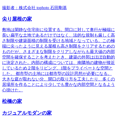
撮影者：株式会社 tophoto 石田剛基
尖り屋根の家
敷地は閑静な住宅街に位置する。間口に対して奥行が極端に
長い扁平な土地であるだけではなく、法的な規制も厳しく高
さ制限や建築面積の制限を受ける地域となっている。この極
端に尖ったように見える屋根も高さ制限をクリアするための
ものだが、さまざまな制限をクリアしながらも最大値の内部
空間を確保することを考えたとき、建築の外郭はほぼ自動的
に決定された。内部の構成については、南隣地の建物が接近
しているため２階をリビング、1階をプライベートな空間と
した。 都市型の土地には都市型の設計思想が必要になる。
大きな庭が取れない分、開口の取り方を工夫したり、多くの
居場所を作ることにより少しでも豊かな内部空間となるよう
心掛けた。
松橋の家
カジュアルモダンの家