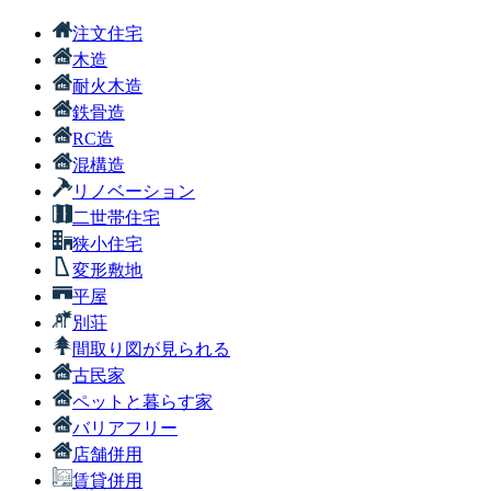
注文住宅
木造
耐火木造
鉄骨造
RC造
混構造
リノベーション
二世帯住宅
狭小住宅
変形敷地
平屋
別荘
間取り図が見られる
古民家
ペットと暮らす家
バリアフリー
店舗併用
賃貸併用