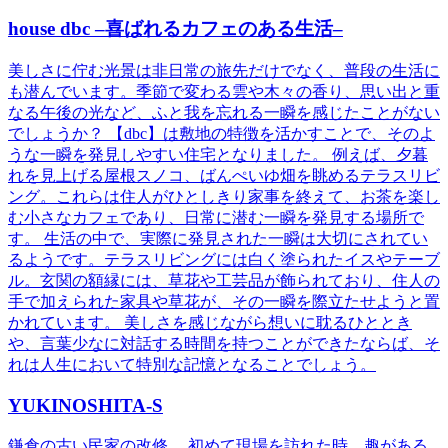
house dbc –喜ばれるカフェのある生活–
美しさに佇む光景は非日常の旅先だけでなく、普段の生活に
も潜んでいます。季節で変わる雲や木々の香り、思い出と重
なる午後の光など、ふと我を忘れる一瞬を感じたことがない
でしょうか？ 【dbc】は敷地の特徴を活かすことで、そのよ
うな一瞬を発見しやすい住宅となりました。 例えば、夕暮
れを見上げる屋根スノコ、ばんぺいゆ畑を眺めるテラスリビ
ング。これらは住人がひとしきり家事を終えて、お茶を楽し
む小さなカフェであり、日常に潜む一瞬を発見する場所で
す。 生活の中で、実際に発見された一瞬は大切にされてい
るようです。テラスリビングには白く塗られたイスやテーブ
ル。玄関の額縁には、草花や工芸品が飾られており、住人の
手で加えられた家具や草花が、その一瞬を際立たせようと置
かれています。 美しさを感じながら想いに耽るひととき
や、言葉少なに対話する時間を持つことができたならば、そ
れは人生において特別な記憶となることでしょう。
YUKINOSHITA-S
鎌倉の古い民家の改修。 初めて現場を訪れた時、趣がある