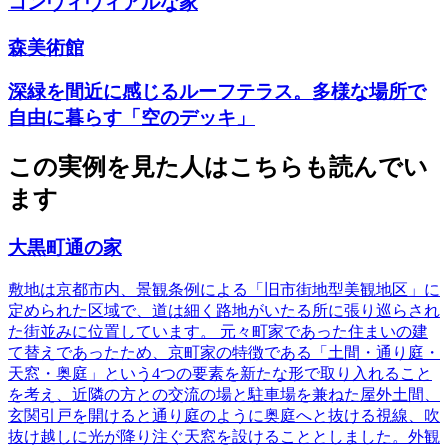
コンヴィヴィアルな家
森美術館
深緑を間近に感じるルーフテラス。多様な場所で
自由に暮らす「空のデッキ」
この実例を見た人はこちらも読んでい
ます
大黒町通の家
敷地は京都市内、景観条例による「旧市街地型美観地区」に
定められた区域で、道は細く路地がいたる所に張り巡らされ
た街並みに位置しています。 元々町家であった住まいの建
て替えであったため、京町家の特徴である「土間・通り庭・
天窓・奥庭」という4つの要素を新たな形で取り入れること
を考え、近隣の方との交流の場と駐車場を兼ねた屋外土間、
玄関引戸を開けると通り庭のように奥庭へと抜ける視線、吹
抜け越しに光が降り注ぐ天窓を設けることとしました。外観