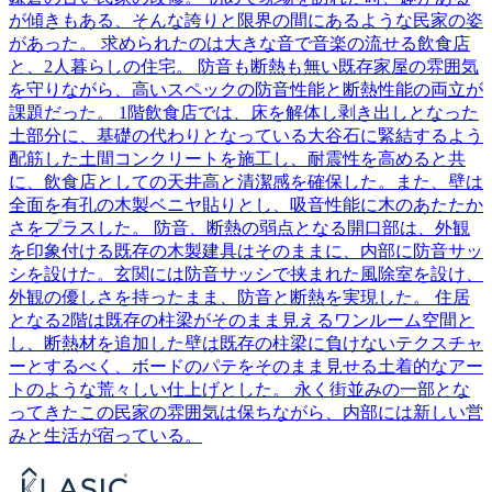
が傾きもある、そんな誇りと限界の間にあるような民家の姿
があった。 求められたのは大きな音で音楽の流せる飲食店
と、2人暮らしの住宅。 防音も断熱も無い既存家屋の雰囲気
を守りながら、高いスペックの防音性能と断熱性能の両立が
課題だった。 1階飲食店では、床を解体し剥き出しとなった
土部分に、基礎の代わりとなっている大谷石に緊結するよう
配筋した土間コンクリートを施工し、耐震性を高めると共
に、飲食店としての天井高と清潔感を確保した。また、壁は
全面を有孔の木製ベニヤ貼りとし、吸音性能に木のあたたか
さをプラスした。 防音、断熱の弱点となる開口部は、外観
を印象付ける既存の木製建具はそのままに、内部に防音サッ
シを設けた。玄関には防音サッシで挟まれた風除室を設け、
外観の優しさを持ったまま、防音と断熱を実現した。 住居
となる2階は既存の柱梁がそのまま見えるワンルーム空間と
し、断熱材を追加した壁は既存の柱梁に負けないテクスチャ
ーとするべく、ボードのパテをそのまま見せる土着的なアー
トのような荒々しい仕上げとした。 永く街並みの一部とな
ってきたこの民家の雰囲気は保ちながら、内部には新しい営
みと生活が宿っている。