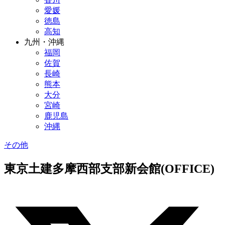
愛媛
徳島
高知
九州・沖縄
福岡
佐賀
長崎
熊本
大分
宮崎
鹿児島
沖縄
その他
東京土建多摩西部支部新会館(OFFICE)