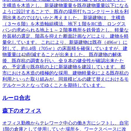
主構造を木造とし、新築建物重量を既存建物重量以下になる
ように設計することで、既存の場所打ちコンクリート杭を利
用出来るのではないかと考えました。 新築建物は、主構造
（３〜６階）を木造軸組構法、地下１階をRC造、ロングス
パンの求められる地上１～２階事務所を鉄骨造とし、軽量な
外装材の選定、階高を抑えた断面計画などにより、建物を軽
量化しています。 これにより、新築建物は既存（496㎡）に
対して、約1.4倍（705㎡）の床面積を確保していますが、建
物重量は42t削減することが出来ました。 既存建物の解体
後、既存杭の調査を行い、全９本の健全性が確認出来たた
め、予定通り既存杭の上に新築建物を建設しています。 都
市における木造の積極的な採用、建物軽量化による既存杭の
利用といった取り組みが、同規模ビルの建て替えにおけるモ
デルケースとなってゆくことを期待しています。
ルーロ合志
森下のオフィス
オフィス勤務からテレワーク中心の働き方にシフトし、自宅
1階の倉庫として使用していた場所を、ワークスペースに改