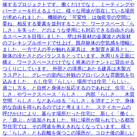
修するプロジェクトです。働くだけでなく、ミーティングや
パーティーを行えるように、様々な用途が混在している場所
が求められました。 機能的な「可変性」は伽藍堂の空間に
委ね、相反する要素を並列することで、ワークスペース「ら
しさ」を失った、どのような使用にも対応できる自由さのあ
るスペースを目指しました。 壁は外装材の金属波と内装材
のフレキシブルボードで仕上げ、既存躯体の空気感を増幅し
ました。一方で人の手が触れる家具は、木製置き家具とし、
躯体の冷たさとのバランスをとっています。水周りを正面に
構え、ワークスペースだけでなく将来のテナントに貸出せる
つくりにしています。 外部との境界にあたる建具は木製ガ
ラス戸とし、グレーの室内に外観のプロバンスな雰囲気を引
込みました。 もし住宅「らしい」場所では住宅「らしい」
過ごし方を、と自然と身体が反応するのであれば、住宅「ら
しさ」やワークスペース「らしさ」、内部「らしさ」、木質
空間「らしさ」などあらゆる「らしさ」を消すことで、身体
的な自由を得られるのではと考えました。 ステイホームの
呼びかけにより、暮らす場所だった住宅に、新しく「働く」
と「遊ぶ」が追加されました。特に場所が限られている都市
型住宅では、その用途を抱えきれなくなっています。 様々
な「らしさ」とも距離を保つこの場所が、コロナ後の新しい