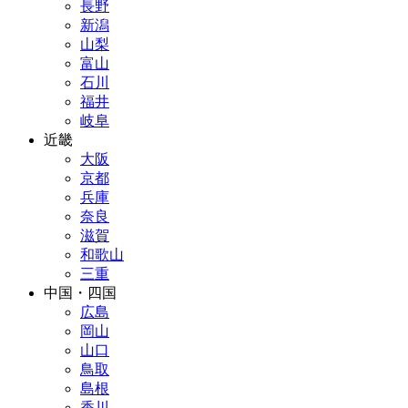
長野
新潟
山梨
富山
石川
福井
岐阜
近畿
大阪
京都
兵庫
奈良
滋賀
和歌山
三重
中国・四国
広島
岡山
山口
鳥取
島根
香川