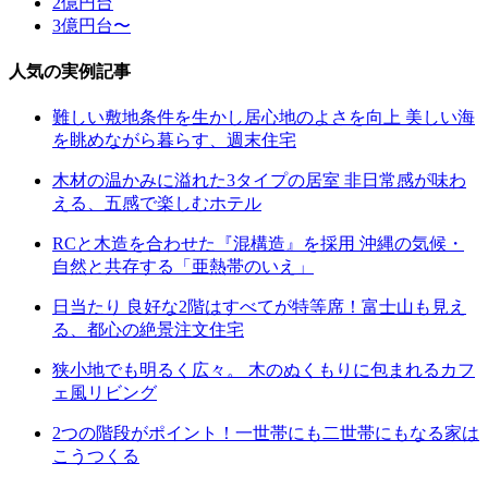
2億円台
3億円台〜
人気の実例記事
難しい敷地条件を生かし居心地のよさを向上 美しい海
を眺めながら暮らす、週末住宅
木材の温かみに溢れた3タイプの居室 非日常感が味わ
える、五感で楽しむホテル
RCと木造を合わせた『混構造』を採用 沖縄の気候・
自然と共存する「亜熱帯のいえ」
日当たり 良好な2階はすべてが特等席！富士山も見え
る、都心の絶景注文住宅
狭小地でも明るく広々。 木のぬくもりに包まれるカフ
ェ風リビング
2つの階段がポイント！一世帯にも二世帯にもなる家は
こうつくる