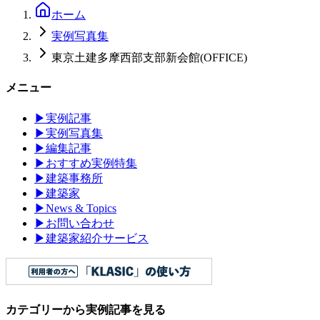
ホーム
実例写真集
東京土建多摩西部支部新会館(OFFICE)
メニュー
▶
実例記事
▶
実例写真集
▶
編集記事
▶
おすすめ実例特集
▶
建築事務所
▶
建築家
▶
News & Topics
▶
お問い合わせ
▶
建築家紹介サービス
カテゴリーから実例記事を見る