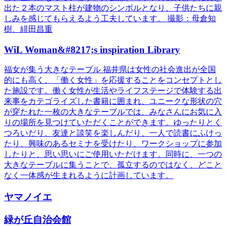
出た２本のマスト柱が建物のシンボルとなり、子供たちに親
しみを感じてもらえるよう工夫しています。 撮影：母倉知
樹、緋田昌重
WiL Woman&#8217;s inspiration Library
福女が集う大きなテーブル 福井県は女性の社会進出が全国
的にも高く、「働く女性」を応援することをコンセプトとし
た施設です。働く女性が生活やライフステージで体験する出
来事をカテゴライズした書籍に囲まれ、ユニークな形状の穴
が穿たれた一枚の大きなテーブルでは、みなさんにお気に入
りの場所を見つけていただくことができます。ゆったりとく
つろいだり、友達と談笑を楽しんだり、一人で読書にふけっ
たり、興味のあるセミナを受けたり、ワークショップに参加
したりと、思い思いにご使用いただけます。同時に、一つの
大きなテーブルに集うことで、孤立するのではなく、どこと
なく一体感が生まれるように計画しています。
ヤマノイエ
緑が丘自治会館