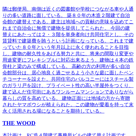
隣は郵便局、南側は近くの図書館や学校につながる車や人通
りの多い道路に面している。 築８０年の木造２階建て自治
会館の建替えである。建主は地域への貢献の意味を込めてこ
れまで自治会に無償で建物を提供してこられた。 今回の建
替えにあたっては２・３階を単身者向け共同住宅とし、その
賃貸料で建築費を賄うという計画になっている。これまで建
っていた８０年という年月以上に永く使われることを目指
し、建物の耐久性をあげる努力と共に、将来の間取り変更や
用途変更にフレキシブルに対応出来るよう、建物は４本の鉄
骨柱と梁のみで構成している。 高齢の方の利用が多い自治
会館部分は、居心地良く過ごせるよう小さな庭に面したベン
チコーナーを設えた。共同住宅のバルコニーにはスチール製
のガラリ戸を設け、プライベート性の高い半屋外をつくり、
建て込んだ住宅街にあるワンルームマンションでありながら
暮らしの質を高めている。 建物正面には地域の方から寄贈
されたヤマボウシが植えられた。この建物が愛着を持って末
永く活用される場になることを期待している。
THE WOOD
本計画は、RC造４階建て事務所ビルの建て替え計画です。