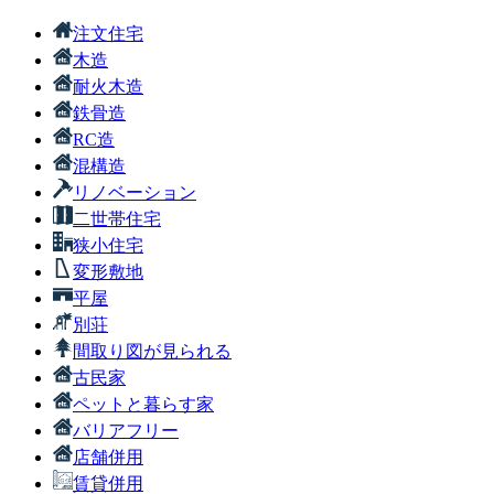
注文住宅
木造
耐火木造
鉄骨造
RC造
混構造
リノベーション
二世帯住宅
狭小住宅
変形敷地
平屋
別荘
間取り図が見られる
古民家
ペットと暮らす家
バリアフリー
店舗併用
賃貸併用