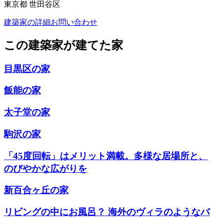
東京都 世田谷区
建築家の詳細
お問い合わせ
この建築家が建てた家
目黒区の家
飯能の家
太子堂の家
駒沢の家
「45度回転」はメリット満載。多様な居場所と、
のびやかな広がりを
新百合ヶ丘の家
リビングの中にお風呂？ 海外のヴィラのようなバ