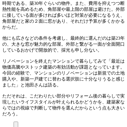
時期である、築30年ぐらいの物件。また、費用を抑えつつ断
熱性能を高めるため、角部屋や最上階の部屋は避けた。外部
に接している面が多ければ多いほど対策が必要になるうえ、
角部屋だと家の２面に窓があり、それだけ予算が多くかかる
からだ。
他にも広さなどの条件を考慮し、最終的に選んだのは築23年
の、大きな窓が魅力的な部屋。外部と繋がる一面が全面開口
しているおかげで開放的で、採光も申し分ない。
リノベーションを終えたマンションで暮らしてみて「最近は
物価高騰やストック建築の有効活動が課題となっています。
今回の経験で、マンションのリノベーションは新規での土地
購入や、新築一戸建てに替わる選択肢に十分なりうると感じ
ました」と池田さんは語る。
ただそれは、こだわりたい部分やリフォーム後の暮らしで実
現したいライフスタイルが叶えられるかどうかを、建築家な
らではの視線で判断して物件を選んだからという点も大きい
だろう。