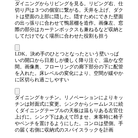
ダイニングからリビングを見る。リビング右、仕
切り戸は３つの個室に繋がる。天井を上げ、ダク
トは壁面の上部に隠した。隠すためにできた壁面
の出っ張りに合わせて鴨居棚を造作。画像左、窓
際の部分はカーテンボックスも兼ねるなど収納と
してだけでなく場所に合わせた役割も担う
LDK。決め手のひとつとなったという壁いっぱ
いの開口から日差しが優しく降り注ぐ、温かな空
間。画像奥、フローリングの廊下部分の下に配管
を入れた。床レベルの変化により、空間が緩やか
に区切られ過ごしやすい
ダイニングキッチン。リノベーションによりキッ
チンは対面式に変更。シンクからシームレスに続
くダイニングテーブルの天板は温もりある左官仕
上げに。シンク下はあえて凹ませ、来客時に椅子
やベンチを置けるようにした。コンロは壁側。手
の届く右側に収納式のスパイスラックを計画