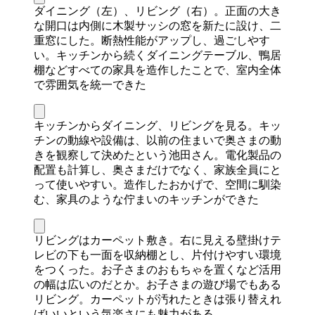
ダイニング（左）、リビング（右）。正面の大き
な開口は内側に木製サッシの窓を新たに設け、二
重窓にした。断熱性能がアップし、過ごしやす
い。キッチンから続くダイニングテーブル、鴨居
棚などすべての家具を造作したことで、室内全体
で雰囲気を統一できた
キッチンからダイニング、リビングを見る。キッ
チンの動線や設備は、以前の住まいで奥さまの動
きを観察して決めたという池田さん。電化製品の
配置も計算し、奥さまだけでなく、家族全員にと
って使いやすい。造作したおかげで、空間に馴染
む、家具のような佇まいのキッチンができた
リビングはカーペット敷き。右に見える壁掛けテ
レビの下も一面を収納棚とし、片付けやすい環境
をつくった。お子さまのおもちゃを置くなど活用
の幅は広いのだとか。お子さまの遊び場でもある
リビング。カーペットが汚れたときは張り替えれ
ばいいという気楽さにも魅力がある