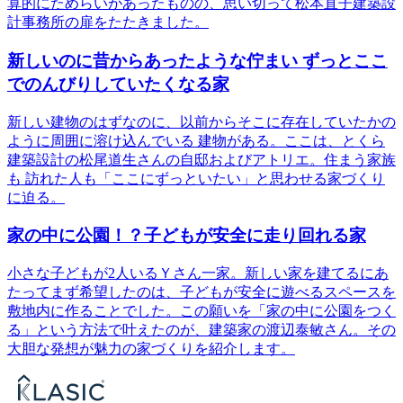
算的にためらいがあったものの、思い切って松本直子建築設
計事務所の扉をたたきました。
新しいのに昔からあったような佇まい ずっとここ
でのんびりしていたくなる家
新しい建物のはずなのに、以前からそこに存在していたかの
ように周囲に溶け込んでいる 建物がある。ここは、とくら
建築設計の松尾道生さんの自邸およびアトリエ。住まう家族
も 訪れた人も「ここにずっといたい」と思わせる家づくり
に迫る。
家の中に公園！？子どもが安全に走り回れる家
小さな子どもが2人いるＹさん一家。新しい家を建てるにあ
たってまず希望したのは、子どもが安全に遊べるスペースを
敷地内に作ることでした。この願いを「家の中に公園をつく
る」という方法で叶えたのが、建築家の渡辺泰敏さん。その
大胆な発想が魅力の家づくりを紹介します。