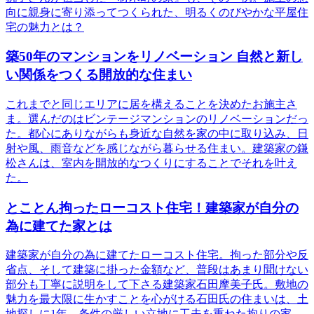
向に親身に寄り添ってつくられた、明るくのびやかな平屋住
宅の魅力とは？
築50年のマンションをリノベーション 自然と新し
い関係をつくる開放的な住まい
これまでと同じエリアに居を構えることを決めたお施主さ
ま。選んだのはビンテージマンションのリノベーションだっ
た。都心にありながらも身近な自然を家の中に取り込み、日
射や風、雨音などを感じながら暮らせる住まい。建築家の鎌
松さんは、室内を開放的なつくりにすることでそれを叶え
た。
とことん拘ったローコスト住宅！建築家が自分の
為に建てた家とは
建築家が自分の為に建てたローコスト住宅。拘った部分や反
省点、そして建築に掛った金額など、普段はあまり聞けない
部分も丁寧に説明をして下さる建築家石田摩美子氏。敷地の
魅力を最大限に生かすことを心がける石田氏の住まいは、土
地探しに1年、条件の厳しい立地に工夫を重ねた拘りの家