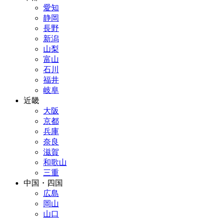
愛知
静岡
長野
新潟
山梨
富山
石川
福井
岐阜
近畿
大阪
京都
兵庫
奈良
滋賀
和歌山
三重
中国・四国
広島
岡山
山口