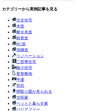
カテゴリーから実例記事を見る
注文住宅
木造
耐火木造
鉄骨造
RC造
混構造
リノベーション
二世帯住宅
狭小住宅
変形敷地
平屋
別荘
間取り図が見られる
古民家
ペットと暮らす家
バリアフリー