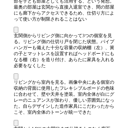
部を子ども部屋としても活用する、という発想。
最奥の部屋は玄関から直接入退室でき、間の部屋
にも廊下からアクセスできるため、仕切り方によ
って使い方が制限されることはない
玄関側からリビング側に向かって3つの個室を見
る。リビング側の仕切り戸を閉じた状態。パイプ
ハンガーも備えた十分な容量の収納棚（左）、簀
の子とマットレスを設置すればヘッドボードにも
なる棚（右）を造り付け、あらたに家具を入れる
必要をなくした
リビングから室内を見る。画像中央にある個室の
収納の背面に使用したフレキシブルボードの色味
に合わせて、壁や天井を塗装。室内全体が白にグ
レーのニュアンスが加わり、優しい雰囲気になっ
た。自らデザインした造作家具にこだわったから
こそ、室内全体のトーンが統一できた