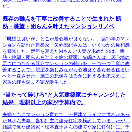
だ。
既存の難点を丁寧に改善することで生まれた 断
熱・眺望・団らんを叶えたマンションリノベ
「眺望は良いが、どこか居心地が良くない」。築23年のマン
ションを訪れた建築家・矢嶋宏紀さんは、いくつかの違和感
を察知した。定年を迎えたMさんご夫妻が求めたのは、断
熱・眺望・団らんを叶える終の棲家。矢嶋さんは、居心地の
悪さにつながる既存マンションの難点を、一つ一つ丁寧に改
善することで、眺望を楽しみながら心地良く暮らせる住まい
へと一変させた。施主の想像をはるかに超える出来栄えに、
家族の絆も深まる家が誕生した。
“当たって砕けろ”と人気建築家にチャレンジした
結果、理想以上の家が予算内で。
夫婦ともにマンション育ちで、一戸建てライフに憧れがあっ
たＮさん夫妻。当初は主に建売住宅を検討していましたが、
雑誌で見た建築家・松本直子さんの建てた家に釘付けに。予