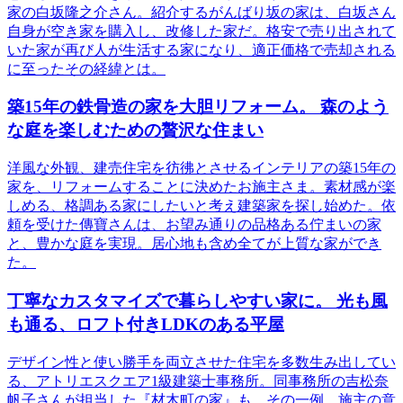
家の白坂隆之介さん。紹介するがんばり坂の家は、白坂さん
自身が空き家を購入し、改修した家だ。格安で売り出されて
いた家が再び人が生活する家になり、適正価格で売却される
に至ったその経緯とは。
築15年の鉄骨造の家を大胆リフォーム。 森のよう
な庭を楽しむための贅沢な住まい
洋風な外観、建売住宅を彷彿とさせるインテリアの築15年の
家を、リフォームすることに決めたお施主さま。素材感が楽
しめる、格調ある家にしたいと考え建築家を探し始めた。依
頼を受けた傳寶さんは、お望み通りの品格ある佇まいの家
と、豊かな庭を実現。居心地も含め全てが上質な家ができ
た。
丁寧なカスタマイズで暮らしやすい家に。 光も風
も通る、ロフト付きLDKのある平屋
デザイン性と使い勝手を両立させた住宅を多数生み出してい
る、アトリエスクエア1級建築士事務所。同事務所の吉松奈
帆子さんが担当した『材木町の家』も、その一例。施主の意