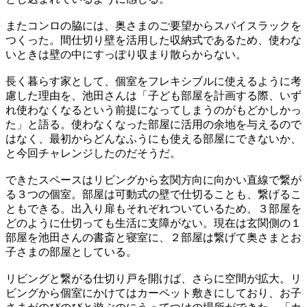
またコンロの脇には、奥さまのご要望からスパイスラックを
つくった。間仕切り壁を活用した収納式であるため、使わな
いときは壁の中にすっぽり収まり散らからない。
長く暮らす家として、個室をフレキシブルに使えるように考
慮した理由を、池田さんは「子ども部屋を計画する際、いず
れ使わなくなるという前提になってしまうのがもどかしかっ
た」と語る。使わなくなった部屋に活用の余地を与えるので
はなく、最初からどんなふうにも使える部屋にできないか、
と今回チャレンジしたのだそうだ。
できたスペースはリビングから玄関方向に向かい直線で繋が
る３つの個室。部屋は可動式の壁で仕切ることも、繋げるこ
ともできる。出入り扉もそれぞれついているため、３部屋を
どのように仕切っても生活に支障がない。現在は玄関側の１
部屋を池田さんの書斎と寝室に、２部屋は繋げて奥さまとお
子さまの部屋としている。
リビングと繋がる仕切り戸を開けば、さらに空間が拡大。リ
ビングから個室にかけてはカーペット敷きにしており、お子