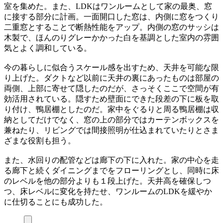
室を集めた。また、LDKはワンルームとして家の最奥、窓
に接する部分に計画。一面開口した窓は、内側に窓をつくり
二重窓とすることで断熱性能をアップ。内側の窓のサッシは
木製で、ほんのりグレーかかった白を基調とした室内の雰囲
気とよく調和している。
今の暮らしに似合うスケール感を出すため、天井を可能な限
り上げた。ダクトなど以前に天井の裏にあったものは部屋の
両側、上部に寄せて隠したのだが、さっそくここで空間が有
効活用されている。隠すため壁面にできた段差の下に板を取
り付け、鴨居棚としたのだ。家中をぐるりと周る鴨居棚は収
納としてだけでなく、窓の上の部分ではカーテンボックスを
兼ねたり、リビングでは間接照明が仕込まれていたりとさま
ざまな役割も担う。
また、水回りの配管などは廊下の下に入れた。家の中心を走
る廊下と続くダイニングまでをフローリングとし、同時に床
のレベルを他の部分よりも１段上げた。天井高を確保しつ
つ、床レベルに変化を持たせ、ワンルームのLDKを緩やか
に仕切ることにも成功した。