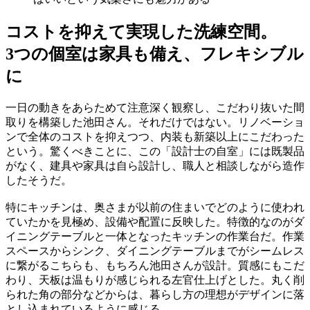
コストを抑えて実現した洗練空間。
3つの個室は家具も備え、フレキシブル
に
一日の動きをあらためて注意深く観察し、こだわり抜いた間
取りを構築した池田さん。それだけではない。リノベーショ
ンで全体のコストを抑えつつ、内装も新築以上にこだわった
という。驚くべきことに、この「設計士の自室」には既製品
がなく、建具や家具は自ら設計し、職人と相談しながら造作
したそうだ。
特にキッチンは、奥さまが以前の住まいでどのように使われ
ていたかを見極め、設備や配置に反映した。特徴的なのがダ
イニングテーブルと一体となったキッチンの作業台だ。作業
スペースからシンク、ダイニングテーブルまでがシームレス
に繋がるこちらも、もちろん池田さんが設計。質感にもこだ
わり、天板は温もりが感じられる左官仕上げとした。丸く削
られた角の部分などからは、暮らし方の理想がデザインに落
とし込まれているように感じる。