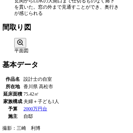
玄関からLDKの大開口まで仕切るものなく廊下
を貫いた。窓の外まで見通すことができ、奥行き
が感じられる
間取り図
平面図
基本データ
作品名
設計士の自室
所在地
香川県 高松市
延床面積
75.42㎡
家族構成
夫婦＋子ども1人
予算
2000万円台
施主
自邸
撮影：
三崎 利博