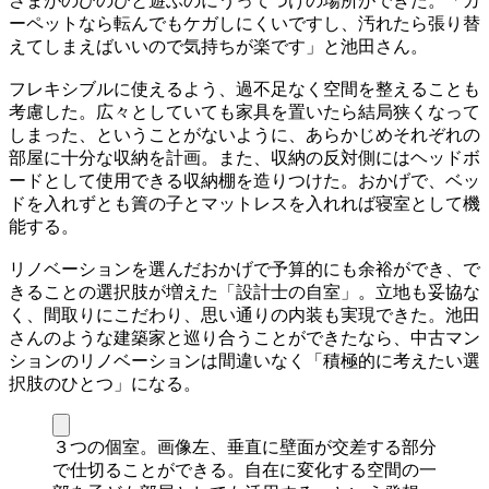
さまがのびのびと遊ぶのにうってつけの場所ができた。「カ
ーペットなら転んでもケガしにくいですし、汚れたら張り替
えてしまえばいいので気持ちが楽です」と池田さん。
フレキシブルに使えるよう、過不足なく空間を整えることも
考慮した。広々としていても家具を置いたら結局狭くなって
しまった、ということがないように、あらかじめそれぞれの
部屋に十分な収納を計画。また、収納の反対側にはヘッドボ
ードとして使用できる収納棚を造りつけた。おかげで、ベッ
ドを入れずとも簀の子とマットレスを入れれば寝室として機
能する。
リノベーションを選んだおかげで予算的にも余裕ができ、で
きることの選択肢が増えた「設計士の自室」。立地も妥協な
く、間取りにこだわり、思い通りの内装も実現できた。池田
さんのような建築家と巡り合うことができたなら、中古マン
ションのリノベーションは間違いなく「積極的に考えたい選
択肢のひとつ」になる。
３つの個室。画像左、垂直に壁面が交差する部分
で仕切ることができる。自在に変化する空間の一