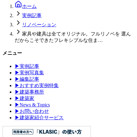
ホーム
実例記事
リノベーション
家具や建具は全てオリジナル。フルリノベを 選ん
だからこそできたフレキシブルな住ま…
メニュー
▶
実例記事
▶
実例写真集
▶
編集記事
▶
おすすめ実例特集
▶
建築事務所
▶
建築家
▶
News & Topics
▶
お問い合わせ
▶
建築家紹介サービス