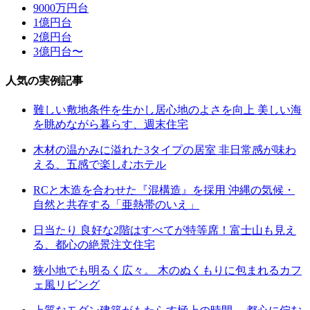
9000万円台
1億円台
2億円台
3億円台〜
人気の実例記事
難しい敷地条件を生かし居心地のよさを向上 美しい海
を眺めながら暮らす、週末住宅
木材の温かみに溢れた3タイプの居室 非日常感が味わ
える、五感で楽しむホテル
RCと木造を合わせた『混構造』を採用 沖縄の気候・
自然と共存する「亜熱帯のいえ」
日当たり 良好な2階はすべてが特等席！富士山も見え
る、都心の絶景注文住宅
狭小地でも明るく広々。 木のぬくもりに包まれるカフ
ェ風リビング