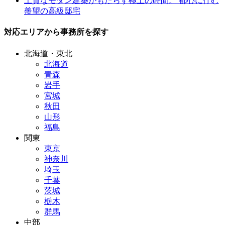
上質なモダン建築がもたらす極上の時間。 都心に佇む
羨望の高級邸宅
対応エリアから事務所を探す
北海道・東北
北海道
青森
岩手
宮城
秋田
山形
福島
関東
東京
神奈川
埼玉
千葉
茨城
栃木
群馬
中部