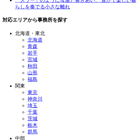
「スラー」のように母屋と響きあい、 豊かで楽しい暮
らしを奏でる小さな離れ
対応エリアから事務所を探す
北海道・東北
北海道
青森
岩手
宮城
秋田
山形
福島
関東
東京
神奈川
埼玉
千葉
茨城
栃木
群馬
中部