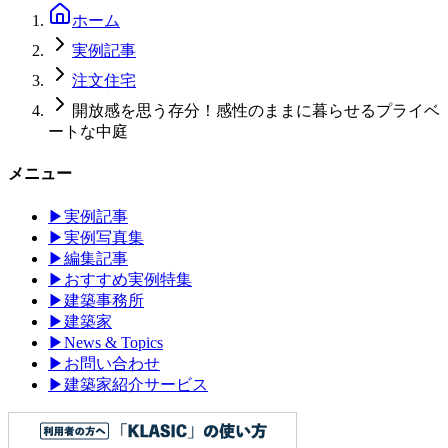
ホーム
実例記事
注文住宅
開放感を思う存分！感性のままに暮らせるプライベ
ートな中庭
メニュー
▶
実例記事
▶
実例写真集
▶
編集記事
▶
おすすめ実例特集
▶
建築事務所
▶
建築家
▶
News & Topics
▶
お問い合わせ
▶
建築家紹介サービス