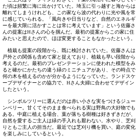
た頃は頻繁に海に出かけていた。埼玉に引っ越すと海からは
離れてしまうけれども、この家なら波の代わりに光や風を常
に感じていられる。「風向きや日当りなど、自然のエネルギ
ーを最大限に活かすことは常に考えています」という佐藤さ
んの提案はHさんの心を掴んだ。最初の提案からこの家に住
みたいと思えたので、ほぼ変更することもなかったという。
植栽も提案の段階から、既に検討されていた。佐藤さんは
戸外との関係も含めて家と捉えており、植栽も早い段階から
考えるのだ。最初のプレゼンテーションに使われた模型をみ
ると確かにかたちの違う緑のミニチュアがあり、その時点で
何の木を植えるのかが分かるようになっていた。ランドスケ
ープデザイナーとの協力で、Hさん夫婦に合わせてデザイン
したという。
シンボルツリーに選んだのは赤い小さな実をつけるジュー
ンベリー。甘くてそのまま食べられる実は野鳥の大好物でも
ある。中庭に植える場合、葉が落ちる樹種は好きずきだが、
自然を愛するご主人は緑の手入れも厭わない。水やり、芝刈
りともご主人の担当だ。最近では芝刈り機を買い、庭の変化
を楽しみにしているという。