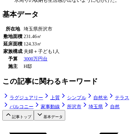
水周りの収納も生活感が出ないように心がけた。
基本データ
所在地
埼玉県所沢市
敷地面積
231.46㎡
延床面積
124.33㎡
家族構成
夫婦＋子ども1人
予算
3000万円台
施主
H邸
この記事に関わるキーワード
ラグジュアリー
上質
シンプル
自然光
テラス
バルコニー
家事動線
所沢市
埼玉県
自然
記事トップ
基本データ