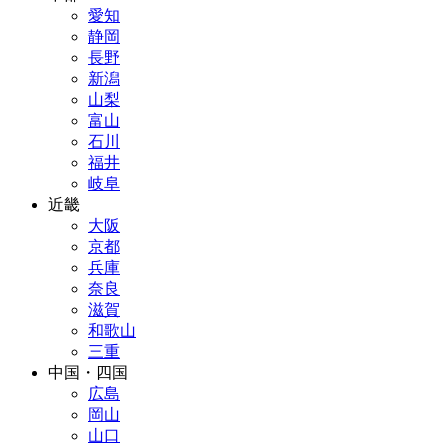
愛知
静岡
長野
新潟
山梨
富山
石川
福井
岐阜
近畿
大阪
京都
兵庫
奈良
滋賀
和歌山
三重
中国・四国
広島
岡山
山口