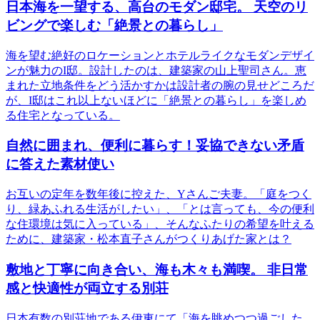
日本海を一望する、高台のモダン邸宅。 天空のリ
ビングで楽しむ「絶景との暮らし」
海を望む絶好のロケーションとホテルライクなモダンデザイ
ンが魅力のI邸。設計したのは、建築家の山上聖司さん。恵
まれた立地条件をどう活かすかは設計者の腕の見せどころだ
が、I邸はこれ以上ないほどに「絶景との暮らし」を楽しめ
る住宅となっている。
自然に囲まれ、便利に暮らす！妥協できない矛盾
に答えた素材使い
お互いの定年を数年後に控えた、Yさんご夫妻。「庭をつく
り、緑あふれる生活がしたい」、「とは言っても、今の便利
な住環境は気に入っている」、そんなふたりの希望を叶える
ために、建築家・松本直子さんがつくりあげた家とは？
敷地と丁寧に向き合い、海も木々も満喫。 非日常
感と快適性が両立する別荘
日本有数の別荘地である伊東にて「海を眺めつつ過ごした