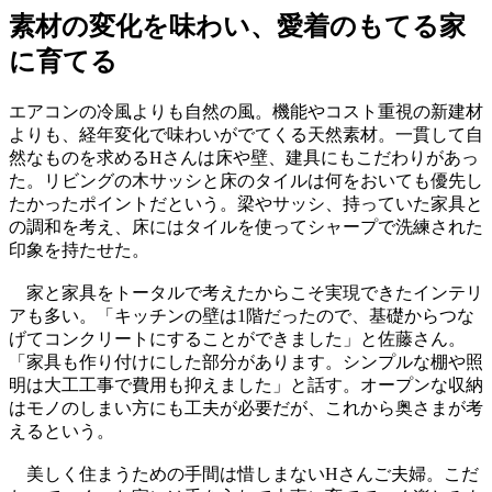
素材の変化を味わい、愛着のもてる家
に育てる
エアコンの冷風よりも自然の風。機能やコスト重視の新建材
よりも、経年変化で味わいがでてくる天然素材。一貫して自
然なものを求めるHさんは床や壁、建具にもこだわりがあっ
た。リビングの木サッシと床のタイルは何をおいても優先し
たかったポイントだという。梁やサッシ、持っていた家具と
の調和を考え、床にはタイルを使ってシャープで洗練された
印象を持たせた。
家と家具をトータルで考えたからこそ実現できたインテリ
アも多い。「キッチンの壁は1階だったので、基礎からつな
げてコンクリートにすることができました」と佐藤さん。
「家具も作り付けにした部分があります。シンプルな棚や照
明は大工工事で費用も抑えました」と話す。オープンな収納
はモノのしまい方にも工夫が必要だが、これから奥さまが考
えるという。
美しく住まうための手間は惜しまないHさんご夫婦。こだ