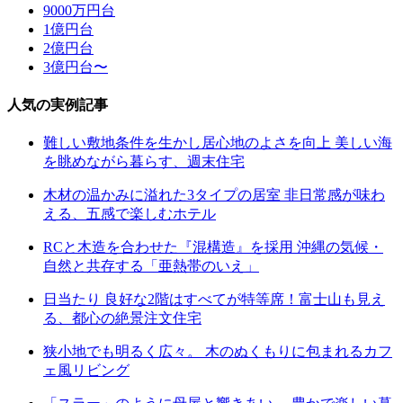
9000万円台
1億円台
2億円台
3億円台〜
人気の実例記事
難しい敷地条件を生かし居心地のよさを向上 美しい海
を眺めながら暮らす、週末住宅
木材の温かみに溢れた3タイプの居室 非日常感が味わ
える、五感で楽しむホテル
RCと木造を合わせた『混構造』を採用 沖縄の気候・
自然と共存する「亜熱帯のいえ」
日当たり 良好な2階はすべてが特等席！富士山も見え
る、都心の絶景注文住宅
狭小地でも明るく広々。 木のぬくもりに包まれるカフ
ェ風リビング