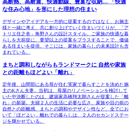
高断熱、高耐震、快適動線、豊富な収納… 「快適
な住み心地」を形にした理想の住まい
デザインやアイデアを一方的に提案するのではなく、お施主
様と一緒に考え、共に創り上げていく住まいづくりが、「ア
トリエ住之舎」角野さんの設計スタイル。ご家族の快適な暮
らしを大前提に、要望以上の提案をプラスすることで、価値
ある住まいを提供。そこには、家族の暮らしの未来設計も含
まれている。
まちと調和しながらもランドマークに 自然や家族
との距離もほどよい「離れ」
定年後、山間部にある母が住む実家で暮らすことを決めた施
主のKさん夫妻。当初は、母屋のリノベーションを検討して
いた中決断したのは、建築家高橋翔太朗さんが提案した「離
れ」の新築。夫婦２人の生活に必要な広さ、家族や目の前の
自然との距離感、まちとの調和やデザイン性など、全てにお
いて「ほどよい」離れでの暮らしは、２人のセカンドステー
ジを輝かせている。