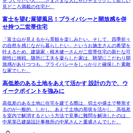
をつくりたい人……さまざまな人にぜひチェックして欲しい
見どころ満載の住宅だ。
富士を望む展望風呂！プライバシーと開放感を併
せ持つ二世帯住宅
「富士山が見えるから景観を楽しみたい。そして、四季折々
の自然を感じながら暮らしたい」というお施主さんの希望を
叶えるため、建築家・植木健一さんが二世帯住宅の新たな可
能性に挑戦。随所に工夫を凝らした家は、眺望にこだわり開
放感がありつつも、プライバシーをしっかりと確保した素敵
な家でした。
高低差のある土地をあえて活かす 設計の力で、ウ
イークポイントを強みに
高低差のある土地に住宅を建てる際は、切土や盛土で整形す
るのが一般的。しかし、あえて土地の形状を活かし、高低差
を室内で解消するという方法で見事に難問を解決したのは、
中尾英己建築設計事務所の中尾さんと重盛さんでした。