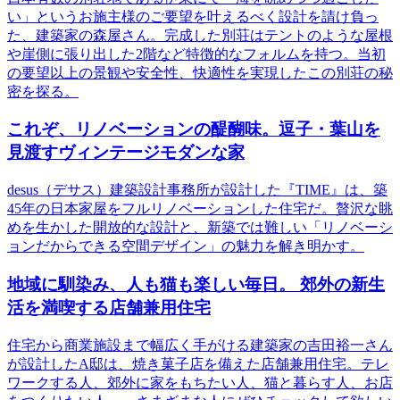
い」というお施主様のご要望を叶えるべく設計を請け負っ
た、建築家の森屋さん。完成した別荘はテントのような屋根
や崖側に張り出した2階など特徴的なフォルムを持つ。当初
の要望以上の景観や安全性、快適性を実現したこの別荘の秘
密を探る。
これぞ、リノベーションの醍醐味。逗子・葉山を
見渡すヴィンテージモダンな家
desus（デサス）建築設計事務所が設計した『TIME』は、築
45年の日本家屋をフルリノベーションした住宅だ。贅沢な眺
めを生かした開放的な設計と、新築では難しい「リノベーシ
ョンだからできる空間デザイン」の魅力を解き明かす。
地域に馴染み、人も猫も楽しい毎日。 郊外の新生
活を満喫する店舗兼用住宅
住宅から商業施設まで幅広く手がける建築家の吉田裕一さん
が設計したA邸は、焼き菓子店を備えた店舗兼用住宅。テレ
ワークする人、郊外に家をもちたい人、猫と暮らす人、お店