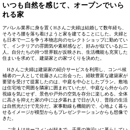
いつも自然を感じて、オープンでいら
れる家
アパレル業界に身を置くHさんご夫婦は結婚して数年経ち、
そろそろ腰を落ち着けようと家を建てることにした。夫婦と
も日本で一二を争う本物志向のセレクトショップに勤めてい
て、インテリアの雰囲気や素材感など、好みが似ているお二
人。自分たちの持つ世界観が反映され、生活機能も充実した
住まいを求めて、建築家との家づくりを決めた。
Hさんご夫婦は建築家の紹介サービスを利用し、コンペ候
補者の一人として佐藤さんに出会った。経験豊富な建築家が
要望を受けて提案したのは、中庭を中心としたプラン。敷地
は住宅地で周囲を隣家に囲まれていたが、中庭なら外からの
視線を気にせず、景色や戸外の空気を存分に楽しめる。全体
に高さを抑えた家の中には夕暮れまで日が入り、普段の生活
は自然光だけで充分だ。家事動線も機能的で、心地よく暮ら
せるイメージが模型からもプレゼンテーションからも想像で
きた。
ご主人はサーフィンが好きで、千葉の海沿いに暮らしてい