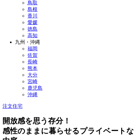
鳥取
島根
香川
愛媛
徳島
高知
九州・沖縄
福岡
佐賀
長崎
熊本
大分
宮崎
鹿児島
沖縄
注文住宅
開放感を思う存分！
感性のままに暮らせるプライベートな