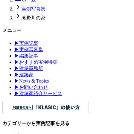
実例写真集
滝野川の家
メニュー
▶
実例記事
▶
実例写真集
▶
編集記事
▶
おすすめ実例特集
▶
建築事務所
▶
建築家
▶
News & Topics
▶
お問い合わせ
▶
建築家紹介サービス
カテゴリーから実例記事を見る