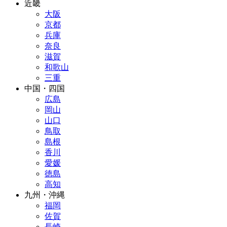
近畿
大阪
京都
兵庫
奈良
滋賀
和歌山
三重
中国・四国
広島
岡山
山口
鳥取
島根
香川
愛媛
徳島
高知
九州・沖縄
福岡
佐賀
長崎