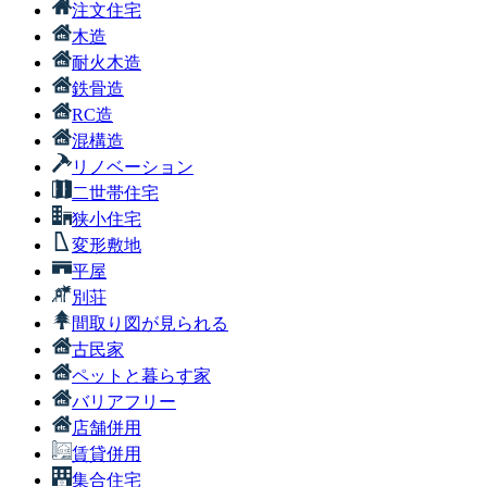
注文住宅
木造
耐火木造
鉄骨造
RC造
混構造
リノベーション
二世帯住宅
狭小住宅
変形敷地
平屋
別荘
間取り図が見られる
古民家
ペットと暮らす家
バリアフリー
店舗併用
賃貸併用
集合住宅