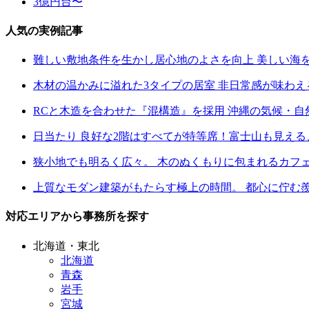
3億円台〜
人気の実例記事
難しい敷地条件を生かし居心地のよさを向上 美しい海
木材の温かみに溢れた3タイプの居室 非日常感が味わ
RCと木造を合わせた『混構造』を採用 沖縄の気候・
日当たり 良好な2階はすべてが特等席！富士山も見え
狭小地でも明るく広々。 木のぬくもりに包まれるカフ
上質なモダン建築がもたらす極上の時間。 都心に佇む
対応エリアから事務所を探す
北海道・東北
北海道
青森
岩手
宮城