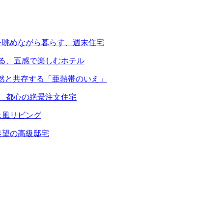
を眺めながら暮らす、週末住宅
える、五感で楽しむホテル
自然と共存する「亜熱帯のいえ」
る、都心の絶景注文住宅
ェ風リビング
羨望の高級邸宅