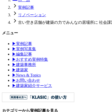
実例記事
リノベーション
古い空き店舗が建築の力でみんなの居場所に 社会
メニュー
▶
実例記事
▶
実例写真集
▶
編集記事
▶
おすすめ実例特集
▶
建築事務所
▶
建築家
▶
News & Topics
▶
お問い合わせ
▶
建築家紹介サービス
カテゴリーから実例記事を見る