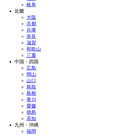
岐阜
近畿
大阪
京都
兵庫
奈良
滋賀
和歌山
三重
中国・四国
広島
岡山
山口
鳥取
島根
香川
愛媛
徳島
高知
九州・沖縄
福岡