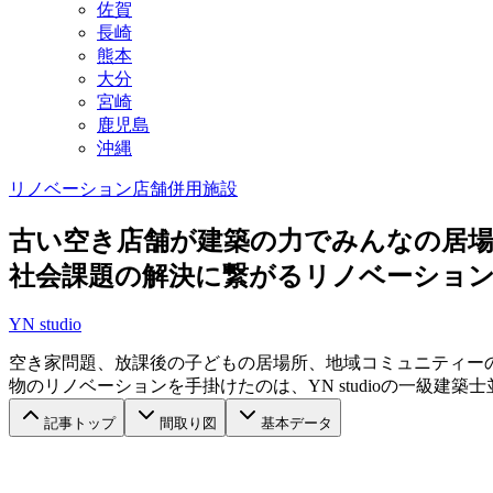
佐賀
長崎
熊本
大分
宮崎
鹿児島
沖縄
リノベーション
店舗併用
施設
古い空き店舗が建築の力でみんなの居
社会課題の解決に繋がるリノベーショ
YN studio
空き家問題、放課後の子どもの居場所、地域コミュニティー
物のリノベーションを手掛けたのは、YN studioの一級建築
記事トップ
間取り図
基本データ