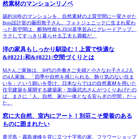
然素材のマンションリノベ
築約30年のマンションを、自然素材の上質空間に一変させた
Bois設計室の藤田敦子さん。フォトジェニックに生まれ変わ
った新空間は、断熱性能もZEH基準並みにグレードアップ。
ラクしてすっきり暮らせる工夫も満載だ。
洋の家具もしっかり馴染む！上質で快適な
&#8221;和&#8221;空間づくりとは
Mさんご家族は、30代の共働きご夫婦と小さなお子さん2人
の4人家族。「四季や自然を感じられる、飾り気のない住ま
いを」という願いを受け、日本ならではの自然素材を用いた
住宅建築を展開する建築家・加藤武志さんがつくりあげたの
は、まさに「人、自然、家が一体となる安らぎの空間」だっ
た。
窓に大自然、室内にアート！別荘こそ愛着のある
ものに囲まれたい
鹿児島・霧島連峰を背に立つ十字形の家。フラワーショップ