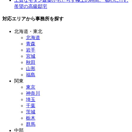
上質なモダン建築がもたらす極上の時間。 都心に佇む
羨望の高級邸宅
対応エリアから事務所を探す
北海道・東北
北海道
青森
岩手
宮城
秋田
山形
福島
関東
東京
神奈川
埼玉
千葉
茨城
栃木
群馬
中部