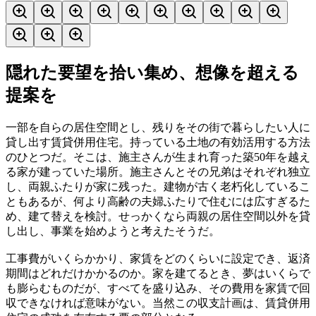
隠れた要望を拾い集め、想像を超える
提案を
一部を自らの居住空間とし、残りをその街で暮らしたい人に
貸し出す賃貸併用住宅。持っている土地の有効活用する方法
のひとつだ。そこは、施主さんが生まれ育った築50年を越え
る家が建っていた場所。施主さんとその兄弟はそれぞれ独立
し、両親ふたりが家に残った。建物が古く老朽化しているこ
ともあるが、何より高齢の夫婦ふたりで住むには広すぎるた
め、建て替えを検討。せっかくなら両親の居住空間以外を貸
し出し、事業を始めようと考えたそうだ。
工事費がいくらかかり、家賃をどのくらいに設定でき、返済
期間はどれだけかかるのか。家を建てるとき、夢はいくらで
も膨らむものだが、すべてを盛り込み、その費用を家賃で回
収できなければ意味がない。当然この収支計画は、賃貸併用