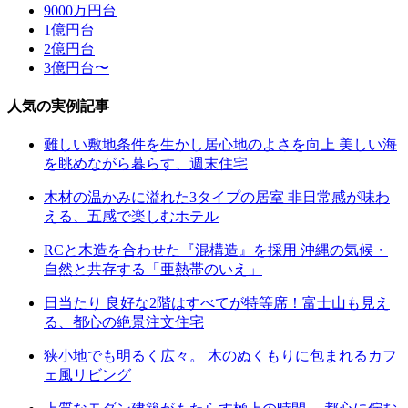
9000万円台
1億円台
2億円台
3億円台〜
人気の実例記事
難しい敷地条件を生かし居心地のよさを向上 美しい海
を眺めながら暮らす、週末住宅
木材の温かみに溢れた3タイプの居室 非日常感が味わ
える、五感で楽しむホテル
RCと木造を合わせた『混構造』を採用 沖縄の気候・
自然と共存する「亜熱帯のいえ」
日当たり 良好な2階はすべてが特等席！富士山も見え
る、都心の絶景注文住宅
狭小地でも明るく広々。 木のぬくもりに包まれるカフ
ェ風リビング