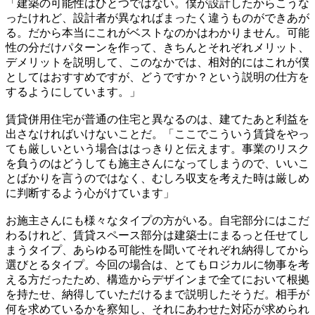
「建築の可能性はひとつではない。僕が設計したからこうな
ったけれど、設計者が異なればまったく違うものができあが
る。だから本当にこれがベストなのかはわかりません。可能
性の分だけパターンを作って、きちんとそれぞれメリット、
デメリットを説明して、このなかでは、相対的にはこれが僕
としてはおすすめですが、どうですか？という説明の仕方を
するようにしています。」
賃貸併用住宅が普通の住宅と異なるのは、建てたあと利益を
出さなければいけないことだ。「ここでこういう賃貸をやっ
ても厳しいという場合ははっきりと伝えます。事業のリスク
を負うのはどうしても施主さんになってしまうので、いいこ
とばかりを言うのではなく、むしろ収支を考えた時は厳しめ
に判断するよう心がけています」
お施主さんにも様々なタイプの方がいる。自宅部分にはこだ
わるけれど、賃貸スペース部分は建築士にまるっと任せてし
まうタイプ、あらゆる可能性を聞いてそれぞれ納得してから
選びとるタイプ。今回の場合は、とてもロジカルに物事を考
える方だったため、構造からデザインまで全てにおいて根拠
を持たせ、納得していただけるまで説明したそうだ。相手が
何を求めているかを察知し、それにあわせた対応が求められ