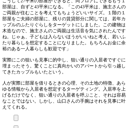
こうして27平米の部屋ができると、同フロアにできるもう１
部屋は、自ずと43平米になる。「この43平米は、施主さんの
ご両親が住むことを考えてもちょうどいいサイズ。１階の１
部屋をご夫婦の部屋に、残りの賃貸部分に関しては、若年カ
ップルのふたりぐらしをターゲットにしました。この建物は
木造なので、施主さんのご両親は生活音を気にされたんです
ね。じゃぁ、子どもは入らないほうがいいねと考え、若いふ
たり暮らしを想定することになりました。もちろんお金に余
裕のある一人暮らしも歓迎です」
実際にこの狙いも見事に的中し、狙い通りの入居者ですぐに
埋まったそう。驚くことに真向かいのアパートから引っ越し
てきたカップルもいたという。
人が実際に部屋を借りるときの心理、その土地の特徴、あら
ゆる情報から入居者を想定するターゲティング。入居率を上
げるだけでなく、狙い通りの入居者を呼ぶこと、それは容易
なことではない。しかし、山口さんの手腕はそれを見事に叶
えてくれる。