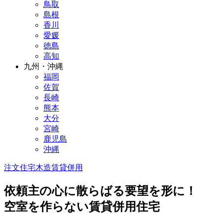
鳥取
島根
香川
愛媛
徳島
高知
九州・沖縄
福岡
佐賀
長崎
熊本
大分
宮崎
鹿児島
沖縄
注文住宅
木造
賃貸併用
依頼主の心に散らばる要望を形に！
空室を作らない賃貸併用住宅