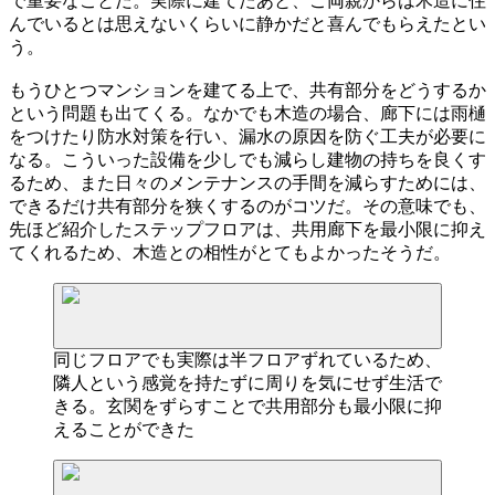
で重要なことだ。実際に建てたあと、ご両親からは木造に住
んでいるとは思えないくらいに静かだと喜んでもらえたとい
う。
もうひとつマンションを建てる上で、共有部分をどうするか
という問題も出てくる。なかでも木造の場合、廊下には雨樋
をつけたり防水対策を行い、漏水の原因を防ぐ工夫が必要に
なる。こういった設備を少しでも減らし建物の持ちを良くす
るため、また日々のメンテナンスの手間を減らすためには、
できるだけ共有部分を狭くするのがコツだ。その意味でも、
先ほど紹介したステップフロアは、共用廊下を最小限に抑え
てくれるため、木造との相性がとてもよかったそうだ。
同じフロアでも実際は半フロアずれているため、
隣人という感覚を持たずに周りを気にせず生活で
きる。玄関をずらすことで共用部分も最小限に抑
えることができた