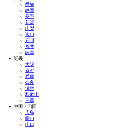
愛知
静岡
長野
新潟
山梨
富山
石川
福井
岐阜
近畿
大阪
京都
兵庫
奈良
滋賀
和歌山
三重
中国・四国
広島
岡山
山口