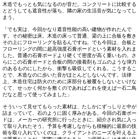
木造でもっとも気になるのが音だ。コンクリートに比較する
とどうしても遮音性が落ち、隣の家の生活音が気になってし
まう。
「でも実は、今回かなり遮音性能の高い建物が作れたんで
す。その秘密は床。木造の床って普通、梁の上に合板を敷き
その上にフローリングを貼るんですね。でも今回は、合板と
フローリングの間に超高強度石膏ボードという素材を入れま
した。普通の石膏ボードより硬くて密度が高く重いもの。さ
らにこの石膏ボードと合板の間の接着剤もゴムのような弾力
のあるものにしたから、衝撃も吸収してくれる。こうするこ
とで、木造なのに歩いた音がほとんどしないんです。法律
上、木造住宅は防火のために床部分も被覆をしないといけな
くて、せっかく何かを敷くのであればこれを使えば一石二鳥
だなと思って使ってみました」
そういって見せてもらった素材は、たしかにずっしりと中が
詰まっていて、石のように固く厚みがある。今回の石膏ボー
ドは、メーカーの研究所に行ったときに、紹介され気に入っ
て取り入れたそう。予算を考慮しながらも積極的に最新の技
術を取り入れていくのは、クライアントのニーズを叶える上