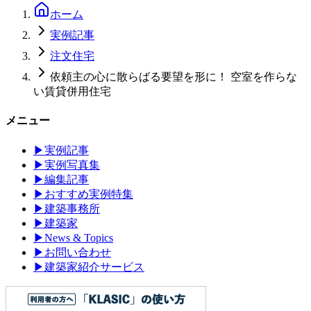
ホーム
実例記事
注文住宅
依頼主の心に散らばる要望を形に！ 空室を作らな
い賃貸併用住宅
メニュー
▶
実例記事
▶
実例写真集
▶
編集記事
▶
おすすめ実例特集
▶
建築事務所
▶
建築家
▶
News & Topics
▶
お問い合わせ
▶
建築家紹介サービス