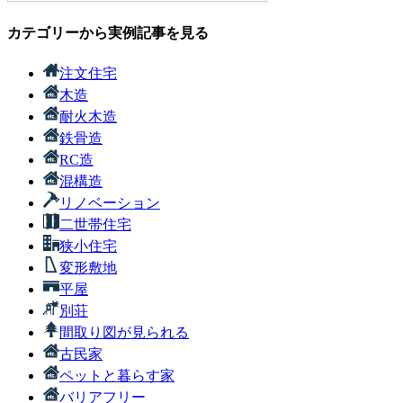
カテゴリーから実例記事を見る
注文住宅
木造
耐火木造
鉄骨造
RC造
混構造
リノベーション
二世帯住宅
狭小住宅
変形敷地
平屋
別荘
間取り図が見られる
古民家
ペットと暮らす家
バリアフリー