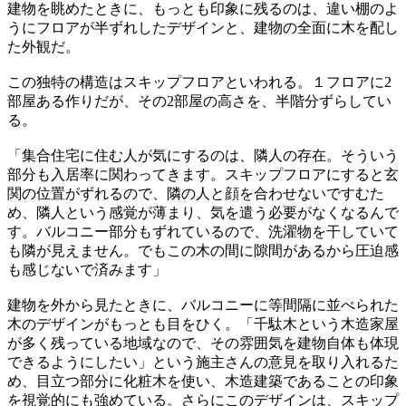
建物を眺めたときに、もっとも印象に残るのは、違い棚のよ
うにフロアが半ずれしたデザインと、建物の全面に木を配し
た外観だ。
この独特の構造はスキップフロアといわれる。１フロアに2
部屋ある作りだが、その2部屋の高さを、半階分ずらしてい
る。
「集合住宅に住む人が気にするのは、隣人の存在。そういう
部分も入居率に関わってきます。スキップフロアにすると玄
関の位置がずれるので、隣の人と顔を合わせないですむた
め、隣人という感覚が薄まり、気を遣う必要がなくなるんで
す。バルコニー部分もずれているので、洗濯物を干していて
も隣が見えません。でもこの木の間に隙間があるから圧迫感
も感じないで済みます」
建物を外から見たときに、バルコニーに等間隔に並べられた
木のデザインがもっとも目をひく。「千駄木という木造家屋
が多く残っている地域なので、その雰囲気を建物自体も体現
できるようにしたい」という施主さんの意見を取り入れるた
め、目立つ部分に化粧木を使い、木造建築であることの印象
を視覚的にも強めている。さらにこのデザインは、スキップ