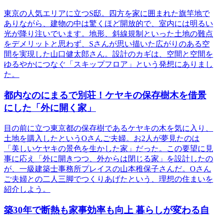
東京の人気エリアに立つS邸。四方を家に囲まれた旗竿地で
ありながら、建物の中は驚くほど開放的で、室内には明るい
光が降り注いでいます。地形、斜線規制といった土地の難点
をデメリットと思わず、Sさんが思い描いた広がりのある空
間を実現した山口健太郎さん。設計のカギは、空間と空間を
ゆるやかにつなぐ「スキップフロア」という発想にありまし
た。
都内なのにまるで別荘！ケヤキの保存樹木を借景
にした「外に開く家」
目の前に立つ東京都の保存樹であるケヤキの木を気に入り、
土地を購入したというOさんご夫婦。お2人が夢見たのは
「美しいケヤキの景色を生かした家」だった。この要望に見
事に応え「外に開きつつ、外からは閉じる家」を設計したの
が、一級建築士事務所プレイスの山本稚保子さんだ。Oさん
ご夫婦との二人三脚でつくりあげたという、理想の住まいを
紹介しよう。
築30年で断熱も家事効率も向上 暮らしが変わる自