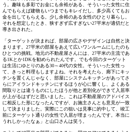
う。趣味も多彩でお金にも余裕がある、そういった女性に住
んでもらえば建物もいつまでもキレイだし、多少高くてもお
金を出してもらえる。少し余裕のある女性のひとり暮らし。
それを想定したとき、狭すぎず広すぎない27平米が適切だと
導き出された。
「ターゲットが決まれば、部屋の広さやデザインは自然と決
まります。27平米の部屋をあえて広いワンルームにしたのも
ひとつの挑戦。地元の不動産屋さんには、27平米の主流であ
る1Kとか1DKを勧められたんです。でも今回のターゲット
は生活にゆとりのある30～40代の女性。そういった女性っ
て、きっと料理もしますよね。それを考えたら、廊下にキッ
チンを置くんじゃなく、部屋にシステムキッチンがあってさ
らにアイランドキッチンにするほうが心に響くし、よくある
間取りとは違うものにしたほうが他と差別化ができて入居率
が上がるはずだと思いました。これは不動産屋のアドバイス
に相反した形になったんですが、お施主さんとも意見が一致
して決まりました。実際にこの狙いは見事に的中して、竣工
前にターゲット通りの女性で入居が埋まったんです。本当に
うれしかったなぁ」と山口さんは笑う。