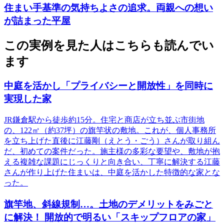
住まい手基準の気持ちよさの追求。両親への想い
が詰まった平屋
この実例を見た人はこちらも読んでい
ます
中庭を活かし「プライバシーと開放性」を同時に
実現した家
JR鎌倉駅から徒歩約15分。住宅と商店が立ち並ぶ市街地
の、122㎡（約37坪）の旗竿状の敷地。これが、個人事務所
を立ち上げた直後に江藤剛（えとう・ごう）さんが取り組ん
だ、初めての案件だった。施主様の多彩な要望や、敷地が抱
える複雑な課題にじっくりと向き合い、丁寧に解決する江藤
さんが作り上げた住まいは、中庭を活かした特徴的な家とな
った。
旗竿地、斜線規制…。土地のデメリットをみごと
に解決！ 開放的で明るい「スキップフロアの家」