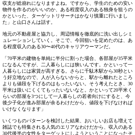
収支が総崩れになりますよね。ですから、学生のための安い
物件を作るのがいいのか、ある程度収入のある独身を狙うの
かといった、ターゲットリサーチはかなり慎重に行いまし
た」と山口さんは話す。
地元の不動産屋と協力し、周辺情報を徹底的に洗い出しシミ
ュレーションしていく。そこで、今回狙いを定めたのは、あ
る程度収入のある30〜40代のキャリアウーマンだ。
「70平米の建物を単純に半分に割った場合、各部屋が35平米
になるんですが、二人暮らしには狭いんです。かといって一
人暮らしには家賃が高すぎる。さらに千駄木駅から30秒とい
う好立地なので、人が入らないからと、駅から離れたところ
よりも値段を下げるのはもったいない。そう考えたとき、30
平米は扱いにくくてもったいないなと。かといって20平米く
らいの部屋を3つにして一人暮らしの若者向けにすると、今
後少子化が進み部屋が余るわけだから、値段を下げなければ
いけなくなります」
いくつものパターンを検討した結果、おいしいお店も増えて
雑誌でも特集される人気のエリアなわけだから、収入のある
30代後半の女性をターゲットにしようということになったそ