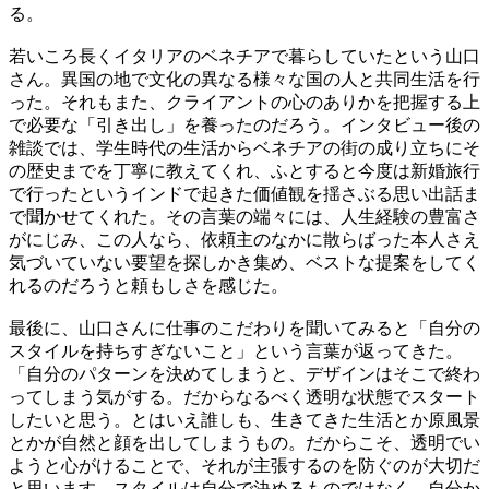
る。
若いころ長くイタリアのベネチアで暮らしていたという山口
さん。異国の地で文化の異なる様々な国の人と共同生活を行
った。それもまた、クライアントの心のありかを把握する上
で必要な「引き出し」を養ったのだろう。インタビュー後の
雑談では、学生時代の生活からベネチアの街の成り立ちにそ
の歴史までを丁寧に教えてくれ、ふとすると今度は新婚旅行
で行ったというインドで起きた価値観を揺さぶる思い出話ま
で聞かせてくれた。その言葉の端々には、人生経験の豊富さ
がにじみ、この人なら、依頼主のなかに散らばった本人さえ
気づいていない要望を探しかき集め、ベストな提案をしてく
れるのだろうと頼もしさを感じた。
最後に、山口さんに仕事のこだわりを聞いてみると「自分の
スタイルを持ちすぎないこと」という言葉が返ってきた。
「自分のパターンを決めてしまうと、デザインはそこで終わ
ってしまう気がする。だからなるべく透明な状態でスタート
したいと思う。とはいえ誰しも、生きてきた生活とか原風景
とかが自然と顔を出してしまうもの。だからこそ、透明でい
ようと心がけることで、それが主張するのを防ぐのが大切だ
と思います。スタイルは自分で決めるものではなく、自分か