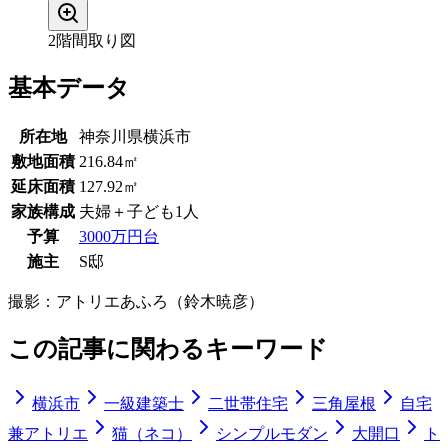
2階間取り図
基本データ
所在地
神奈川県横浜市
敷地面積
216.84㎡
延床面積
127.92㎡
家族構成
夫婦＋子ども1人
予算
3000万円台
施主
S邸
撮影：
アトリエあふろ（鈴木暁彦）
この記事に関わるキーワード
横浜市
一級建築士
二世帯住宅
三角屋根
自宅
兼アトリエ
猫（ネコ）
シンプルモダン
大開口
ト