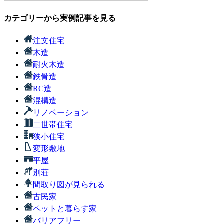
カテゴリーから実例記事を見る
注文住宅
木造
耐火木造
鉄骨造
RC造
混構造
リノベーション
二世帯住宅
狭小住宅
変形敷地
平屋
別荘
間取り図が見られる
古民家
ペットと暮らす家
バリアフリー