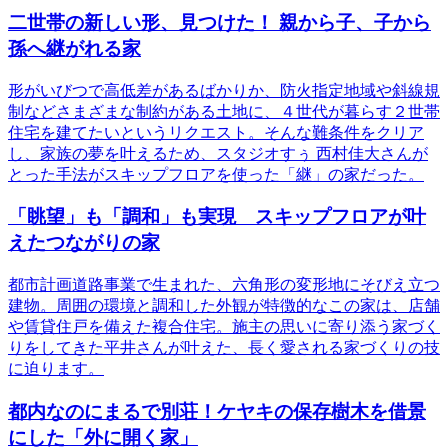
二世帯の新しい形、見つけた！ 親から子、子から
孫へ継がれる家
形がいびつで高低差があるばかりか、防火指定地域や斜線規
制などさまざまな制約がある土地に、４世代が暮らす２世帯
住宅を建てたいというリクエスト。そんな難条件をクリア
し、家族の夢を叶えるため、スタジオすぅ 西村佳大さんが
とった手法がスキップフロアを使った「継」の家だった。
「眺望」も「調和」も実現 スキップフロアが叶
えたつながりの家
都市計画道路事業で生まれた、六角形の変形地にそびえ立つ
建物。周囲の環境と調和した外観が特徴的なこの家は、店舗
や賃貸住戸を備えた複合住宅。施主の思いに寄り添う家づく
りをしてきた平井さんが叶えた、長く愛される家づくりの技
に迫ります。
都内なのにまるで別荘！ケヤキの保存樹木を借景
にした「外に開く家」