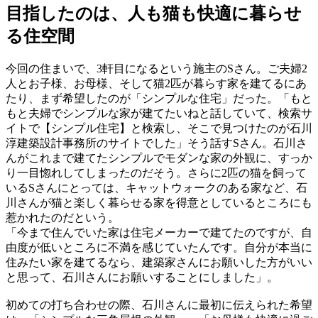
目指したのは、人も猫も快適に暮らせ
る住空間
今回の住まいで、3軒目になるという施主のSさん。ご夫婦2
人とお子様、お母様、そして猫2匹が暮らす家を建てるにあ
たり、まず希望したのが「シンプルな住宅」だった。「もと
もと夫婦でシンプルな家が建てたいねと話していて、検索サ
イトで【シンプル住宅】と検索し、そこで見つけたのが石川
淳建築設計事務所のサイトでした」そう話すSさん。石川さ
んがこれまで建てたシンプルでモダンな家の外観に、すっか
り一目惚れしてしまったのだそう。さらに2匹の猫を飼って
いるSさんにとっては、キャットウォークのある家など、石
川さんが猫と楽しく暮らせる家を得意としているところにも
惹かれたのだという。
「今まで住んでいた家は住宅メーカーで建てたのですが、自
由度が低いところに不満を感じていたんです。自分が本当に
住みたい家を建てるなら、建築家さんにお願いした方がいい
と思って、石川さんにお願いすることにしました」。
初めての打ち合わせの際、石川さんに最初に伝えられた希望