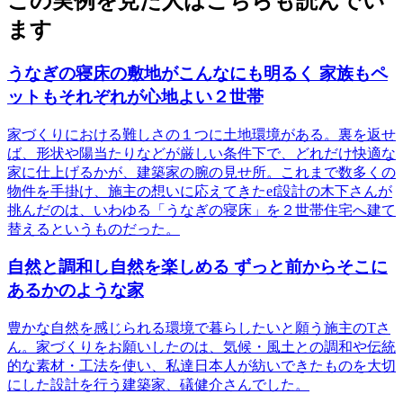
この実例を見た人はこちらも読んでい
ます
うなぎの寝床の敷地がこんなにも明るく 家族もペ
ットもそれぞれが心地よい２世帯
家づくりにおける難しさの１つに土地環境がある。裏を返せ
ば、形状や陽当たりなどが厳しい条件下で、どれだけ快適な
家に仕上げるかが、建築家の腕の見せ所。これまで数多くの
物件を手掛け、施主の想いに応えてきたef設計の木下さんが
挑んだのは、いわゆる「うなぎの寝床」を２世帯住宅へ建て
替えるというものだった。
自然と調和し自然を楽しめる ずっと前からそこに
あるかのような家
豊かな自然を感じられる環境で暮らしたいと願う施主のTさ
ん。家づくりをお願いしたのは、気候・風土との調和や伝統
的な素材・工法を使い、私達日本人が紡いできたものを大切
にした設計を行う建築家、礒健介さんでした。