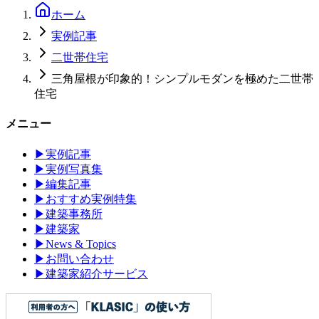
ホーム
実例記事
二世帯住宅
三角屋根が印象的！シンプルモダンを極めた二世帯
住宅
メニュー
▶
実例記事
▶
実例写真集
▶
編集記事
▶
おすすめ実例特集
▶
建築事務所
▶
建築家
▶
News & Topics
▶
お問い合わせ
▶
建築家紹介サービス