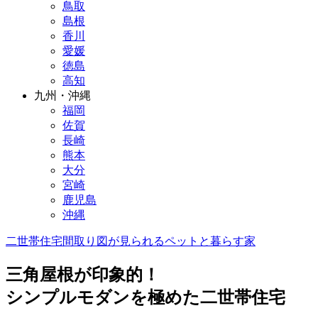
鳥取
島根
香川
愛媛
徳島
高知
九州・沖縄
福岡
佐賀
長崎
熊本
大分
宮崎
鹿児島
沖縄
二世帯住宅
間取り図が見られる
ペットと暮らす家
三角屋根が印象的！
シンプルモダンを極めた二世帯住宅