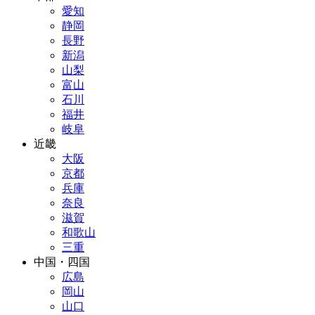
愛知
静岡
長野
新潟
山梨
富山
石川
福井
岐阜
近畿
大阪
京都
兵庫
奈良
滋賀
和歌山
三重
中国・四国
広島
岡山
山口