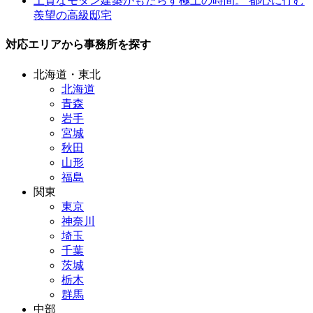
上質なモダン建築がもたらす極上の時間。 都心に佇む
羨望の高級邸宅
対応エリアから事務所を探す
北海道・東北
北海道
青森
岩手
宮城
秋田
山形
福島
関東
東京
神奈川
埼玉
千葉
茨城
栃木
群馬
中部