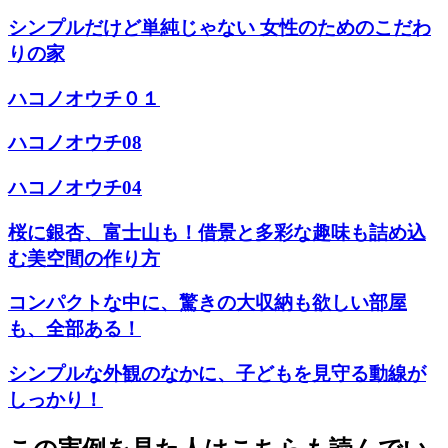
シンプルだけど単純じゃない 女性のためのこだわ
りの家
ハコノオウチ０１
ハコノオウチ08
ハコノオウチ04
桜に銀杏、富士山も！借景と多彩な趣味も詰め込
む美空間の作り方
コンパクトな中に、驚きの大収納も欲しい部屋
も、全部ある！
シンプルな外観のなかに、子どもを見守る動線が
しっかり！