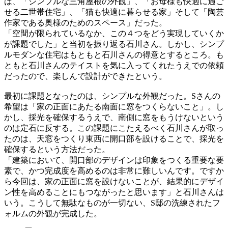
は、「シンプルな三角屋根の外観」、「お母様も快適に過ご
せる二世帯住宅」、「猫も快適に暮らせる家」そして「陶芸
作家である奥様のためのスペース」だった。
「空間が限られているなか、この４つをどう実現していくか
が課題でした」と当初を振り返る石川さん。しかし、シンプ
ルモダンな住宅はもともと石川さんの得意とするところ。も
ともと石川さんのテイストを気に入ってくれたうえでの依頼
だったので、楽しんで設計ができたという。
最初に課題となったのは、シンプルな外観だった。Sさんの
希望は「家の正面にあたる南面に窓をつくらないこと」。し
かし、採光を確保するうえで、南側に窓をもうけないという
のは定石に反する。この課題にこたえるべく石川さんが取っ
たのは、天窓をつくり東西に開口部を設けることで、採光を
確保するという方法だった。
「建築において、開口部のデザインは印象をつくる重要な要
素で、かつ完成度を高めるのは非常に難しいんです。ですか
ら今回は、家の正面に窓を設けないことが、結果的にデザイ
ン性を高めることにもつながったと思います」と石川さんは
いう。こうして無駄なものが一切ない、S邸の洗練されたフ
ォルムの外観が完成した。