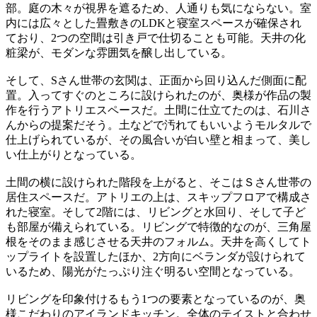
部。庭の木々が視界を遮るため、人通りも気にならない。室
内には広々とした畳敷きのLDKと寝室スペースが確保され
ており、2つの空間は引き戸で仕切ることも可能。天井の化
粧梁が、モダンな雰囲気を醸し出している。
そして、Sさん世帯の玄関は、正面から回り込んだ側面に配
置。入ってすぐのところに設けられたのが、奥様が作品の製
作を行うアトリエスペースだ。土間に仕立てたのは、石川さ
んからの提案だそう。土などで汚れてもいいようモルタルで
仕上げられているが、その風合いが白い壁と相まって、美し
い仕上がりとなっている。
土間の横に設けられた階段を上がると、そこはＳさん世帯の
居住スペースだ。アトリエの上は、スキップフロアで構成さ
れた寝室。そして2階には、リビングと水回り、そして子ど
も部屋が備えられている。リビングで特徴的なのが、三角屋
根をそのまま感じさせる天井のフォルム。天井を高くしてト
ップライトを設置したほか、2方向にベランダが設けられて
いるため、陽光がたっぷり注ぐ明るい空間となっている。
リビングを印象付けるもう1つの要素となっているのが、奥
様こだわりのアイランドキッチン。全体のテイストと合わせ