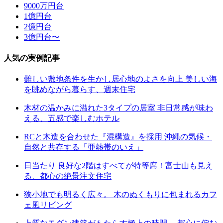
9000万円台
1億円台
2億円台
3億円台〜
人気の実例記事
難しい敷地条件を生かし居心地のよさを向上 美しい海
を眺めながら暮らす、週末住宅
木材の温かみに溢れた3タイプの居室 非日常感が味わ
える、五感で楽しむホテル
RCと木造を合わせた『混構造』を採用 沖縄の気候・
自然と共存する「亜熱帯のいえ」
日当たり 良好な2階はすべてが特等席！富士山も見え
る、都心の絶景注文住宅
狭小地でも明るく広々。 木のぬくもりに包まれるカフ
ェ風リビング