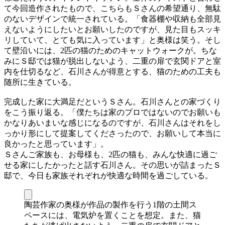
て今回造作されたもので、こちらもＳさんの希望通り、無駄
のないデザインで統一されている。「食器棚や収納も全部見
えないようにしたいとお願いしたのですが、見た目もスッキ
リしていて、とても気に入っています」と奥様は笑う。そし
て壁沿いには、2匹の猫のためのキャットウォークが。ちな
みにＳ邸では猫が脱出しないよう、二重の扉で玄関ドアと室
内を仕切るなど、石川さんが得意とする、猫のための工夫も
随所に生きている。
完成した家に大満足だというＳさん。石川さんとの家づくり
をこう振り返る。「僕たちは家のプロではないのでお願いも
かなりあいまいな感じになるのですが、石川さんはそれをし
っかり形にして提案してくださったので、お願いして本当に
良かったと思っています」。
Ｓさんご家族も、お母様も、2匹の猫も、みんな快適に過ご
せる家にしたかったと話す石川さん。その思いが詰まったＳ
邸で、今日も家族それぞれが快適な時間を過ごしている。
陶芸作家の奥様が作品の製作を行う1階の土間ス
ペースには、電気炉を置くことを想定。また、猫