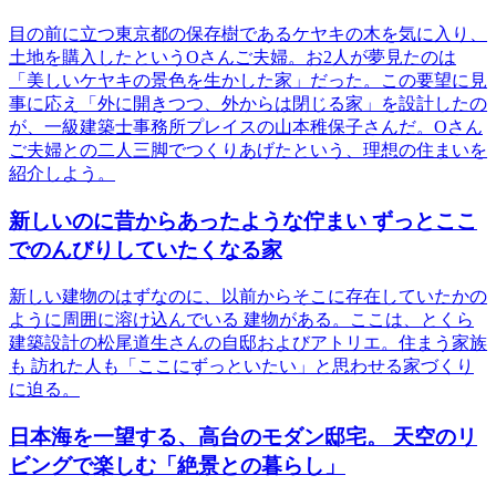
目の前に立つ東京都の保存樹であるケヤキの木を気に入り、
土地を購入したというOさんご夫婦。お2人が夢見たのは
「美しいケヤキの景色を生かした家」だった。この要望に見
事に応え「外に開きつつ、外からは閉じる家」を設計したの
が、一級建築士事務所プレイスの山本稚保子さんだ。Oさん
ご夫婦との二人三脚でつくりあげたという、理想の住まいを
紹介しよう。
新しいのに昔からあったような佇まい ずっとここ
でのんびりしていたくなる家
新しい建物のはずなのに、以前からそこに存在していたかの
ように周囲に溶け込んでいる 建物がある。ここは、とくら
建築設計の松尾道生さんの自邸およびアトリエ。住まう家族
も 訪れた人も「ここにずっといたい」と思わせる家づくり
に迫る。
日本海を一望する、高台のモダン邸宅。 天空のリ
ビングで楽しむ「絶景との暮らし」