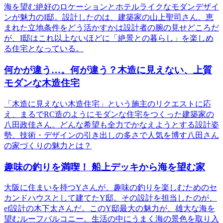
海を望む絶好のロケーションとホテルライクなモダンデザイ
ンが魅力のI邸。設計したのは、建築家の山上聖司さん。恵
まれた立地条件をどう活かすかは設計者の腕の見せどころだ
が、I邸はこれ以上ないほどに「絶景との暮らし」を楽しめ
る住宅となっている。
何かが違う…。何が違う？木造に見えない、上質
モダンな木造住宅
「木造に見えない木造住宅」という施主のリクエストに応
え、まるでRC造のようにモダンな住宅をつくった建築家の
八田政佳さん。どんな希望も全力でかなえようとする設計姿
勢、技術・デザインの引き出しの多さで人気を博す八田さん
の家づくりの魅力とは？
趣味の釣りを満喫！ 船上デッキから海を望む家
大阪に住まいを持つYさんが、趣味の釣りを楽しむためのセ
カンドハウスとして建てたY邸。その設計を担当したのが、
ef設計の木下太さんだ。このY邸最大の魅力が、雄大な海を
望むルーフバルコニー。生活の中にうまく海の景色を取り入