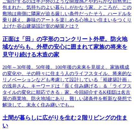
ご紹介するのは半戸外のような開放感とやわらかな自然光に
包まれた、気持ちのよい暮らしがかなう家。ところが、この
敷地は南側に隣家が迫る厳しい条件だったそう。ハードルを
乗り越え、趣味のアートを楽しめる心地よい住まいをつくり
上げた谷山建築設計室の秘策とは？
正面は「田」の字形のコンクリート外壁。防火地
域ながらも、外壁の安心に囲まれて家族の将来を
見守り続ける木造の家
20年～30年後、50年後、100年後の未来を見据え、家族構成
の変化や、その時々に住まう人のライフスタイル、将来的な
リノベーションなども考慮して設計している「裕建築計画」
の浅井さん。キーワードは「長く住み継げる」＆「ライフス
タイルの変化に順応できる」家。今回紹介するK様邸は名古
屋の商業地、防火地域にあり、難しい諸条件を斬新な発想で
解決して、末永く住み継いでも…
土間が暮らしに広がりを生む２階リビングの住ま
い