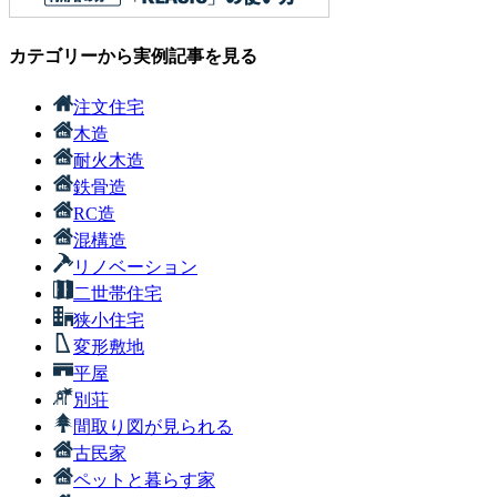
カテゴリーから実例記事を見る
注文住宅
木造
耐火木造
鉄骨造
RC造
混構造
リノベーション
二世帯住宅
狭小住宅
変形敷地
平屋
別荘
間取り図が見られる
古民家
ペットと暮らす家