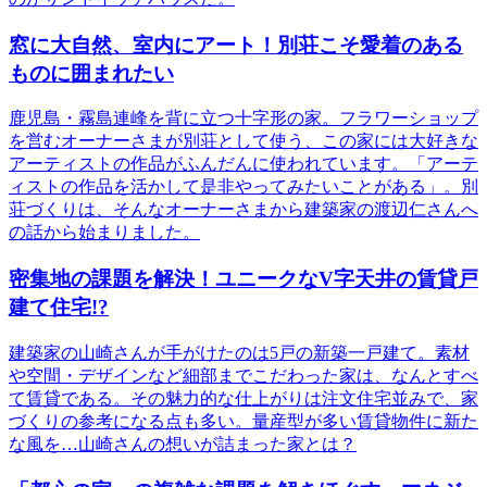
窓に大自然、室内にアート！別荘こそ愛着のある
ものに囲まれたい
鹿児島・霧島連峰を背に立つ十字形の家。フラワーショップ
を営むオーナーさまが別荘として使う、この家には大好きな
アーティストの作品がふんだんに使われています。「アーテ
ィストの作品を活かして是非やってみたいことがある」。別
荘づくりは、そんなオーナーさまから建築家の渡辺仁さんへ
の話から始まりました。
密集地の課題を解決！ユニークなV字天井の賃貸戸
建て住宅!?
建築家の山崎さんが手がけたのは5戸の新築一戸建て。素材
や空間・デザインなど細部までこだわった家は、なんとすべ
て賃貸である。その魅力的な仕上がりは注文住宅並みで、家
づくりの参考になる点も多い。量産型が多い賃貸物件に新た
な風を…山崎さんの想いが詰まった家とは？