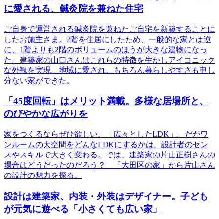
に愛される、鍼灸院を兼ねた住宅
ご自身で運営される鍼灸院を兼ねたご自宅を新築することに
したお施主さま。2階を住居にしたため、一般的な家とは逆
に、1階よりも2階のボリュームのほうが大きな建物になっ
た。建築家の山口さんはこれらの特徴を生かしアイコニック
な外観を実現。地域に愛され、もちろん暮らしやすさも申し
分ない家ができた。
「45度回転」はメリット満載。多様な居場所と、
のびやかな広がりを
家をつくるならぜひ欲しい、「広々としたLDK」。だがワ
ンルームの大空間をどんなLDKにするかは、設計者のセン
スやスキルで大きく変わる。では、建築家の片山正樹さんの
場合はどうだったのだろう？ 「大田区の家」から片山さん
の設計の魅力を探る。
設計は建築家、内装・外装はデザイナー。子ども
が元気に遊べる「小さくても広い家」