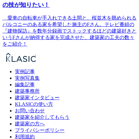
の技が知りたい！
愛車の自転車が手入れできる土間と、桜並木を眺められる
バルコニーのある家を希望した施主のFさん。テレビ番組の
『建物探訪』を数年分録画でストックするほどの建築好きと
いうFさんが納得する家を完成させた、建築家の工夫の数々
をご紹介！
実例記事
実例写真集
編集記事
建築事務所
建築家インタビュー
KLASICの使い方
お問い合わせ
建築家を紹介してもらう
建築家の方へ
プライバシーポリシー
利用規約