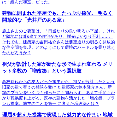
は「緩んだ和室」だった。
建物に囲まれた平屋でも、たっぷり採光。 明るく
開放的な「光井戸のある家」
施主さまのご要望は、「日当たりの良い明るい平屋」。けれ
ど隣地には3階建ての住宅があり、採光はかなり不利……。
それでも、建築家の吉田祐介さんは要望通りの明るく開放的
な住空間を実現。どのようにして環境のハードルを乗り越え
たのだろうか？
祖父が設計した家が新たな形で生まれ変わる メリ
ット多数の「増改築」という選択肢
高校時代からの友人だった施主から、祖父が設計したという
旧家の建て替えの相談を受け た建築家の鈴木隆介さん。新
築のプランをいくつも作ったにも関わらず、あえて手間もか
かり難易度も上がる、既存の建物を活かした「増改築」プラ
ンも提案。施主のことを第一 に考えた増改築とは？
理屈を超えた提案で実現した魅力的な佇まい 地域