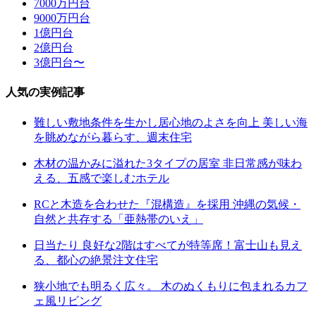
7000万円台
9000万円台
1億円台
2億円台
3億円台〜
人気の実例記事
難しい敷地条件を生かし居心地のよさを向上 美しい海
を眺めながら暮らす、週末住宅
木材の温かみに溢れた3タイプの居室 非日常感が味わ
える、五感で楽しむホテル
RCと木造を合わせた『混構造』を採用 沖縄の気候・
自然と共存する「亜熱帯のいえ」
日当たり 良好な2階はすべてが特等席！富士山も見え
る、都心の絶景注文住宅
狭小地でも明るく広々。 木のぬくもりに包まれるカフ
ェ風リビング