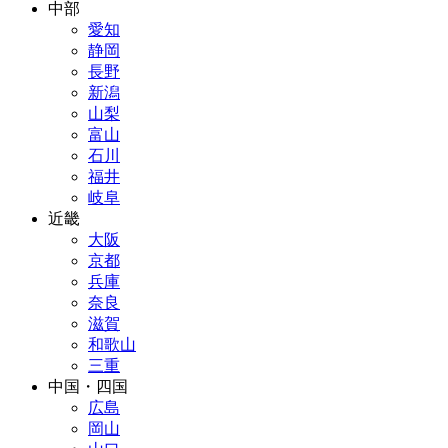
中部
愛知
静岡
長野
新潟
山梨
富山
石川
福井
岐阜
近畿
大阪
京都
兵庫
奈良
滋賀
和歌山
三重
中国・四国
広島
岡山