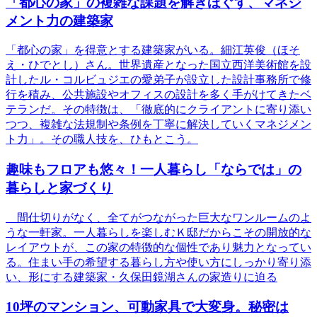
「都心の家」の複雑な課題を解きほぐす、マネジ
メント力の建築家
「都心の家」を得意とする建築家がいる。細江英俊（ほそ
え・ひでとし）さん。世界遺産となった国立西洋美術館を設
計したル・コルビュジエの愛弟子が設立した設計事務所で修
行を積み、公共施設やオフィスの設計を多く手がけてきたベ
テランだ。その特徴は、「徹底的にクライアントに寄り添い
つつ、複雑な法規制や条例を丁寧に解決していくマネジメン
ト力」。その職人技を、ひもとこう。
趣味もフロアも悠々！一人暮らし「ならでは」の
暮らしと家づくり
間仕切りがなく、全てがつながった巨大なワンルームのよ
うな一軒家。一人暮らしを楽しむＫ邸だからこその開放的な
レイアウトが、この家の特徴的な個性であり魅力となってい
る。住まい手の希望する暮らし方や使い方にしっかり寄り添
い、形にする建築家・久保田鏡湖さんの家造りに迫る
10坪のマンション、可動家具で大変身。秘密は