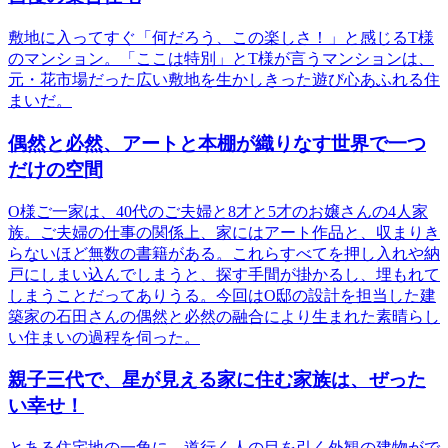
敷地に入ってすぐ「何だろう、この楽しさ！」と感じるT様
のマンション。「ここは特別」とT様が言うマンションは、
元・花市場だった広い敷地を生かしきった遊び心あふれる住
まいだ。
偶然と必然、アートと本棚が織りなす世界で一つ
だけの空間
O様ご一家は、40代のご夫婦と8才と5才のお嬢さんの4人家
族。ご夫婦の仕事の関係上、家にはアート作品と、収まりき
らないほど無数の書籍がある。これらすべてを押し入れや納
戸にしまい込んでしまうと、探す手間が掛かるし、埋もれて
しまうことだってありうる。今回はO邸の設計を担当した建
築家の石田さんの偶然と必然の融合により生まれた素晴らし
い住まいの過程を伺った。
親子三代で、星が見える家に住む家族は、ぜった
い幸せ！
とある住宅地の一角に、道行く人の目を引く外観の建物がで