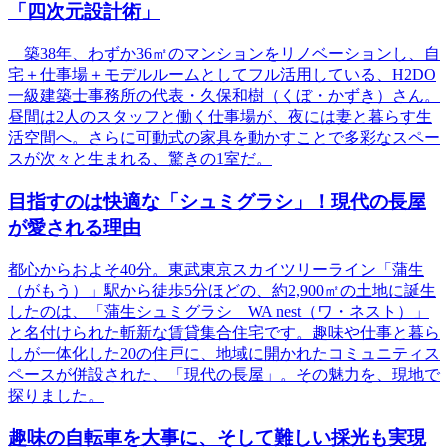
「四次元設計術」
築38年、わずか36㎡のマンションをリノベーションし、自
宅＋仕事場＋モデルルームとしてフル活用している、H2DO
一級建築士事務所の代表・久保和樹（くぼ・かずき）さん。
昼間は2人のスタッフと働く仕事場が、夜には妻と暮らす生
活空間へ。さらに可動式の家具を動かすことで多彩なスペー
スが次々と生まれる、驚きの1室だ。
目指すのは快適な「シュミグラシ」！現代の長屋
が愛される理由
都心からおよそ40分。東武東京スカイツリーライン「蒲生
（がもう）」駅から徒歩5分ほどの、約2,900㎡の土地に誕生
したのは、「蒲生シュミグラシ WA nest（ワ・ネスト）」
と名付けられた斬新な賃貸集合住宅です。趣味や仕事と暮ら
しが一体化した20の住戸に、地域に開かれたコミュニティス
ペースが併設された、「現代の長屋」。その魅力を、現地で
探りました。
趣味の自転車を大事に、そして難しい採光も実現