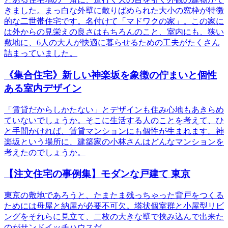
きました。まっ白な外壁に散りばめられた大小の窓枠が特徴
的な二世帯住宅です。名付けて「マドワクの家」。この家に
は外からの見栄えの良さはもちろんのこと、室内にも、狭い
敷地に、6人の大人が快適に暮らせるための工夫がたくさん
詰まっていました。
《集合住宅》新しい神楽坂を象徴の佇まいと個性
ある室内デザイン
「賃貸だからしかたない」とデザインも住み心地もあきらめ
ていないでしょうか。そこに生活する人のことを考えて、ひ
と手間かければ、賃貸マンションにも個性が生まれます。神
楽坂という場所に、建築家の小林さんはどんなマンションを
考えたのでしょうか。
【注文住宅の事例集】モダンな戸建て 東京
東京の敷地であろうと、たまたま残っちゃった背戸をつくる
ためには母屋と納屋が必要不可欠。塔状個室群と小屋型リビ
ングをそれらに見立て、二枚の大きな壁で挟み込んで出来た
のがサンドイッチハウスだ。