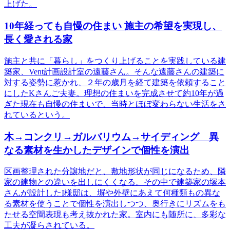
上げた。
10年経っても自慢の住まい 施主の希望を実現し、
長く愛される家
施主と共に「暮らし」をつくり上げることを実践している建
築家、Vent計画設計室の遠藤さん。そんな遠藤さんの建築に
対する姿勢に惹かれ、２年の歳月を経て建築を依頼すること
にしたKさんご夫妻。理想の住まいを完成させて約10年が過
ぎた現在も自慢の住まいで、当時とほぼ変わらない生活をさ
れているという。
木→コンクリ→ガルバリウム→サイディング 異
なる素材を生かしたデザインで個性を演出
区画整理された分譲地だと、敷地形状が同じになるため、隣
家の建物との違いを出しにくくなる。その中で建築家の塚本
さんが設計したI様邸は、塀や外壁にあえて何種類もの異な
る素材を使うことで個性を演出しつつ、奥行きにリズムをも
たせる空間表現も考え抜かれた家。室内にも随所に、多彩な
工夫が凝らされている。