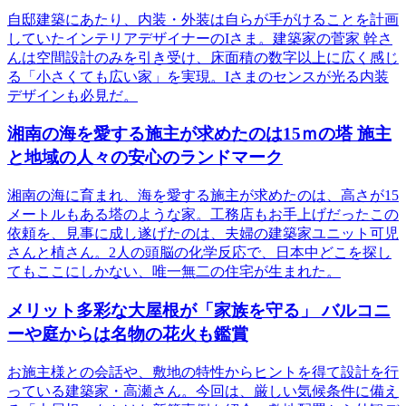
自邸建築にあたり、内装・外装は自らが手がけることを計画
していたインテリアデザイナーのIさま。建築家の菅家 幹さ
んは空間設計のみを引き受け、床面積の数字以上に広く感じ
る「小さくても広い家」を実現。Iさまのセンスが光る内装
デザインも必見だ。
湘南の海を愛する施主が求めたのは15ｍの塔 施主
と地域の人々の安心のランドマーク
湘南の海に育まれ、海を愛する施主が求めたのは、高さが15
メートルもある塔のような家。工務店もお手上げだったこの
依頼を、見事に成し遂げたのは、夫婦の建築家ユニット可児
さんと植さん。2人の頭脳の化学反応で、日本中どこを探し
てもここにしかない、唯一無二の住宅が生まれた。
メリット多彩な大屋根が「家族を守る」 バルコニ
ーや庭からは名物の花火も鑑賞
お施主様との会話や、敷地の特性からヒントを得て設計を行
っている建築家・高瀬さん。今回は、厳しい気候条件に備え