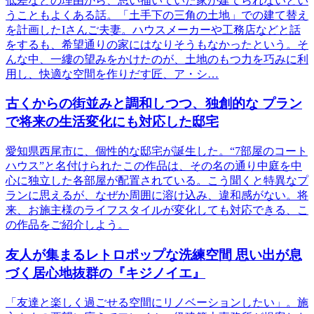
低差などの理由から、思い描いていた家が建てられないとい
うこともよくある話。「土手下の三角の土地」での建て替え
を計画したIさんご夫妻。ハウスメーカーや工務店などと話
をするも、希望通りの家にはなりそうもなかったという。そ
んな中、一縷の望みをかけたのが、土地のもつ力を巧みに利
用し、快適な空間を作りだす匠、ア・シ…
古くからの街並みと調和しつつ、独創的な プラン
で将来の生活変化にも対応した邸宅
愛知県西尾市に、個性的な邸宅が誕生した。“7部屋のコート
ハウス”と名付けられたこの作品は、その名の通り中庭を中
心に独立した各部屋が配置されている。こう聞くと特異なプ
ランに思えるが、なぜか周囲に溶け込み、違和感がない。将
来、お施主様のライフスタイルが変化しても対応できる、こ
の作品をご紹介しよう。
友人が集まるレトロポップな洗練空間 思い出が息
づく居心地抜群の『キジノイエ』
「友達と楽しく過ごせる空間にリノベーションしたい」。施