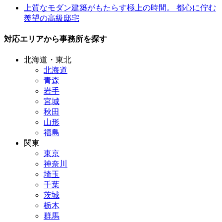
上質なモダン建築がもたらす極上の時間。 都心に佇む
羨望の高級邸宅
対応エリアから事務所を探す
北海道・東北
北海道
青森
岩手
宮城
秋田
山形
福島
関東
東京
神奈川
埼玉
千葉
茨城
栃木
群馬