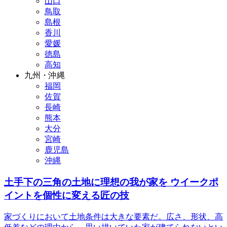
山口
鳥取
島根
香川
愛媛
徳島
高知
九州・沖縄
福岡
佐賀
長崎
熊本
大分
宮崎
鹿児島
沖縄
土手下の三角の土地に理想の我が家を ウイークポ
イントを個性に変える匠の技
家づくりにおいて土地条件は大きな要素だ。広さ、形状、高