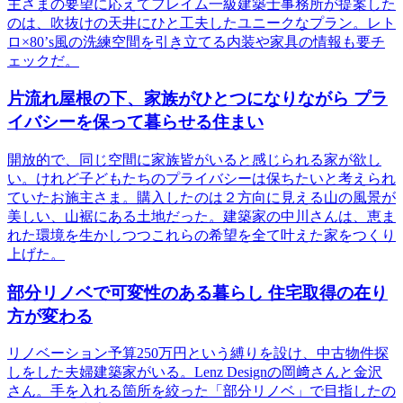
主さまの要望に応えてフレイム一級建築士事務所が提案した
のは、吹抜けの天井にひと工夫したユニークなプラン。レト
ロ×80’s風の洗練空間を引き立てる内装や家具の情報も要チ
ェックだ。
片流れ屋根の下、家族がひとつになりながら プラ
イバシーを保って暮らせる住まい
開放的で、同じ空間に家族皆がいると感じられる家が欲し
い。けれど子どもたちのプライバシーは保ちたいと考えられ
ていたお施主さま。購入したのは２方向に見える山の風景が
美しい、山裾にある土地だった。建築家の中川さんは、恵ま
れた環境を生かしつつこれらの希望を全て叶えた家をつくり
上げた。
部分リノベで可変性のある暮らし 住宅取得の在り
方が変わる
リノベーション予算250万円という縛りを設け、中古物件探
しをした夫婦建築家がいる。Lenz Designの岡﨑さんと金沢
さん。手を入れる箇所を絞った「部分リノベ」で目指したの