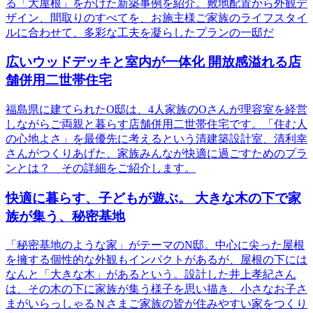
る「大屋根」をかけた新築事例を紹介。敷地配置から外観デ
ザイン、間取りのすべてを、お施主様ご家族のライフスタイ
ルに合わせて、多彩な工夫を凝らしたプランの一邸だ
広いウッドデッキと室内が一体化 開放感溢れる店
舗併用二世帯住宅
福島県に建てられたO邸は、4人家族のOさんが理容室を経営
しながらご両親と暮らす店舗併用二世帯住宅です。「住む人
の心地よさ」を最優先に考えるという清建築設計室、清利幸
さんがつくりあげた、家族みんなが快適に過ごすためのプラ
ンとは？ その詳細をご紹介します。
快適に暮らす、子どもが遊ぶ。 大きな木の下で家
族が集う、秘密基地
「秘密基地のような家」がテーマのN邸。中心に尖った屋根
を擁する個性的な外観もインパクトがあるが、屋根の下には
なんと「大きな木」があるという。設計した井上孝紀さん
は、その木の下に家族が集う様子を思い描き、小さなお子さ
まがいらっしゃるＮさまご家族の皆が住みやすい家をつくり