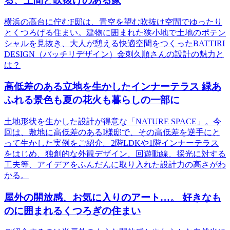
る、土間と吹抜けのある家
横浜の高台に佇むF邸は、青空を望む吹抜け空間でゆったり
とくつろげる住まい。建物に囲まれた狭小地で土地のポテン
シャルを見抜き、大人が憩える快適空間をつくったBATTIRI
DESIGN（バッチリデザイン）金刺久順さんの設計の魅力と
は？
高低差のある立地を生かしたインナーテラス 緑あ
ふれる景色も夏の花火も暮らしの一部に
土地形状を生かした設計が得意な「NATURE SPACE」。今
回は、敷地に高低差のあるI様邸で、その高低差を逆手にと
って生かした実例をご紹介。2階LDKや1階インナーテラス
をはじめ、独創的な外観デザイン、回遊動線、採光に対する
工夫等、アイデアをふんだんに取り入れた設計力の高さがわ
かる。
屋外の開放感、お気に入りのアート…。 好きなも
のに囲まれるくつろぎの住まい