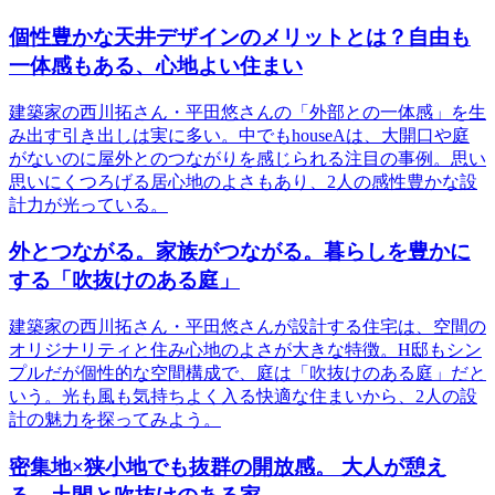
個性豊かな天井デザインのメリットとは？自由も
一体感もある、心地よい住まい
建築家の西川拓さん・平田悠さんの「外部との一体感」を生
み出す引き出しは実に多い。中でもhouseAは、大開口や庭
がないのに屋外とのつながりを感じられる注目の事例。思い
思いにくつろげる居心地のよさもあり、2人の感性豊かな設
計力が光っている。
外とつながる。家族がつながる。暮らしを豊かに
する「吹抜けのある庭」
建築家の西川拓さん・平田悠さんが設計する住宅は、空間の
オリジナリティと住み心地のよさが大きな特徴。H邸もシン
プルだが個性的な空間構成で、庭は「吹抜けのある庭」だと
いう。光も風も気持ちよく入る快適な住まいから、2人の設
計の魅力を探ってみよう。
密集地×狭小地でも抜群の開放感。 大人が憩え