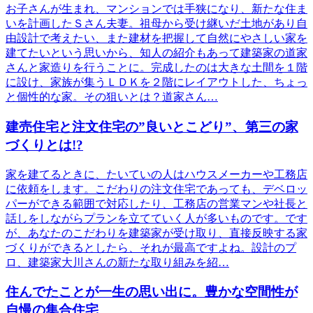
お子さんが生まれ、マンションでは手狭になり、新たな住ま
いを計画したＳさん夫妻。祖母から受け継いだ土地があり自
由設計で考えたい、また建材を把握して自然にやさしい家を
建てたいという思いから、知人の紹介もあって建築家の道家
さんと家造りを行うことに。完成したのは大きな土間を１階
に設け、家族が集うＬＤＫを２階にレイアウトした、ちょっ
と個性的な家。その狙いとは？道家さん…
建売住宅と注文住宅の”良いとこどり”、第三の家
づくりとは!?
家を建てるときに、たいていの人はハウスメーカーや工務店
に依頼をします。こだわりの注文住宅であっても、デベロッ
パーができる範囲で対応したり、工務店の営業マンや社長と
話しをしながらプランを立てていく人が多いものです。です
が、あなたのこだわりを建築家が受け取り、直接反映する家
づくりができるとしたら、それが最高ですよね。設計のプ
ロ、建築家大川さんの新たな取り組みを紹…
住んでたことが一生の思い出に。豊かな空間性が
自慢の集合住宅