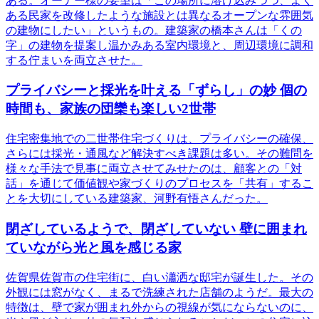
ある。オーナー様の要望は「この場所に溶け込みつつ、よく
ある民家を改修したような施設とは異なるオープンな雰囲気
の建物にしたい」というもの。建築家の橋本さんは「くの
字」の建物を提案し温かみある室内環境と、周辺環境に調和
する佇まいを両立させた。
プライバシーと採光を叶える「ずらし」の妙 個の
時間も、家族の団欒も楽しい2世帯
住宅密集地での二世帯住宅づくりは、プライバシーの確保、
さらには採光・通風など解決すべき課題は多い。その難問を
様々な手法で見事に両立させてみせたのは、顧客との「対
話」を通じて価値観や家づくりのプロセスを「共有」するこ
とを大切にしている建築家、河野有悟さんだった。
閉ざしているようで、閉ざしていない 壁に囲まれ
ていながら光と風を感じる家
佐賀県佐賀市の住宅街に、白い瀟洒な邸宅が誕生した。その
外観には窓がなく、まるで洗練された店舗のようだ。最大の
特徴は、壁で家が囲まれ外からの視線が気にならないのに、