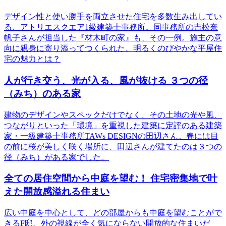
デザイン性と使い勝手を両立させた住宅を多数生み出してい
る、アトリエスクエア1級建築士事務所。同事務所の吉松奈
帆子さんが担当した『材木町の家』も、その一例。施主の意
向に親身に寄り添ってつくられた、明るくのびやかな平屋住
宅の魅力とは？
人が行き交う、光が入る、風が抜ける ３つの径
（みち）のある家
建物のデザインやスペックだけでなく、その土地の光や風、
つながりといった「環境」を重視した建築に定評のある建築
家・一級建築士事務所TAWs DESIGNの田辺さん。春には目
の前に桜が美しく咲く場所に、田辺さんが建てたのは３つの
径（みち）がある家でした。
全ての居住空間から中庭を望む！ 住宅密集地で叶
えた開放感溢れる住まい
広い中庭を中心として、どの部屋からも中庭を望むことがで
きるF邸。外の視線が全く気にならない開放的な住まいだ