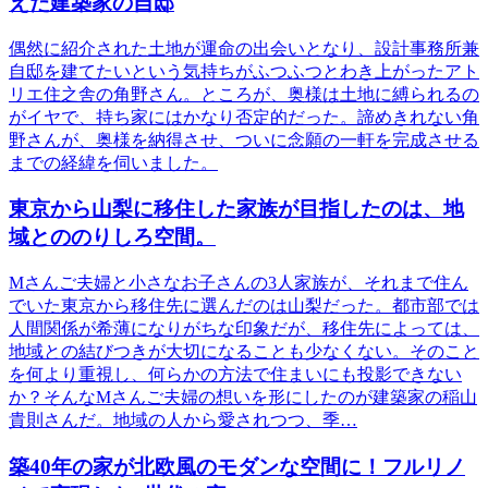
えた建築家の自邸
偶然に紹介された土地が運命の出会いとなり、設計事務所兼
自邸を建てたいという気持ちがふつふつとわき上がったアト
リエ住之舎の角野さん。ところが、奥様は土地に縛られるの
がイヤで、持ち家にはかなり否定的だった。諦めきれない角
野さんが、奥様を納得させ、ついに念願の一軒を完成させる
までの経緯を伺いました。
東京から山梨に移住した家族が目指したのは、地
域とののりしろ空間。
Mさんご夫婦と小さなお子さんの3人家族が、それまで住ん
でいた東京から移住先に選んだのは山梨だった。都市部では
人間関係が希薄になりがちな印象だが、移住先によっては、
地域との結びつきが大切になることも少なくない。そのこと
を何より重視し、何らかの方法で住まいにも投影できない
か？そんなMさんご夫婦の想いを形にしたのが建築家の稲山
貴則さんだ。地域の人から愛されつつ、季…
築40年の家が北欧風のモダンな空間に！フルリノ