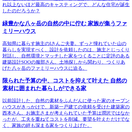
れ以上ないほど最高のキャスティングで、どんな住宅が誕生
したのだろうか？
緑豊かな八ヶ岳の自然の中に佇む 家族が集うファ
ミリーハウス
高知県に暮らす施主のIさんご夫妻。ずっと憧れていた山の
暮らしを実現すべく、設計を依頼したのは、施主とじっくり
対話し、自然環境とマッチした家をつくることに定評のある
建築設計SOOの服部さん。土地探しから関わり、つくりあ
げた八ヶ岳のファミリーハウスに迫る。
限られた予算の中、コストを抑えて叶えた 自然の
素材に囲まれた暮らしができる家
以前設計した、自然の素材をふんだんに使った家のオープン
ハウスがきっかけで、新築一戸建ての依頼を受けた建築家の
西本さん。お施主さまが考えられていた予算は潤沢ではなか
ったが、工夫を重ねてコストを削減。要望を叶えただけでな
く、家族の絆も深まる家をつくり上げた。