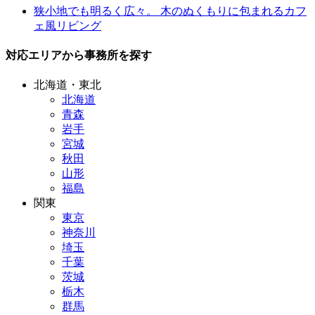
狭小地でも明るく広々。 木のぬくもりに包まれるカフ
ェ風リビング
対応エリアから事務所を探す
北海道・東北
北海道
青森
岩手
宮城
秋田
山形
福島
関東
東京
神奈川
埼玉
千葉
茨城
栃木
群馬