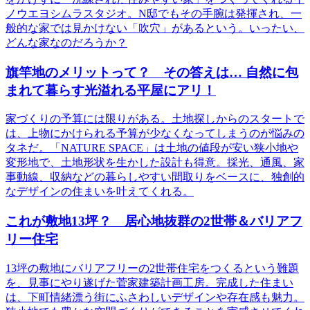
ノウエヨシムラスタジオ。N邸でもその手腕は発揮され、一
般的な家では見かけない「吹穴」があるという。いったい、
どんな家なのだろうか？
旗竿地のメリットって？ その答えは… 自然に包
まれて暮らす光溢れる平屋にアリ！
家づくりの予算には限りがある。土地探しからのスタートで
は、上物にかけられる予算が少なくなってしまうのが悩みの
タネだ。「NATURE SPACE」は土地の値段が安い狭小地や
変形地で、土地形状を生かした設計も得意。採光、通風、家
事動線、収納などの暮らしやすい間取りをベースに、独創的
なデザインの住まいを叶えてくれる。
これが敷地13坪？ 居心地抜群の2世帯＆バリアフ
リー住宅
13坪の敷地にバリアフリーの2世帯住宅をつくるという難題
を、見事にやり遂げた菅家建築計画工房。完成した住まい
は、下町情緒漂う街にふさわしいデザインや存在感も魅力。