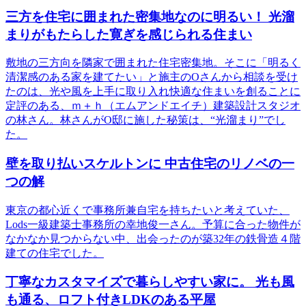
三方を住宅に囲まれた密集地なのに明るい！ 光溜
まりがもたらした寛ぎを感じられる住まい
敷地の三方向を隣家で囲まれた住宅密集地。そこに「明るく
清潔感のある家を建てたい」と施主のOさんから相談を受け
たのは、光や風を上手に取り入れ快適な住まいを創ることに
定評のある、ｍ＋ｈ（エムアンドエイチ）建築設計スタジオ
の林さん。林さんがO邸に施した秘策は、“光溜まり”でし
た。
壁を取り払いスケルトンに 中古住宅のリノベの一
つの解
東京の都心近くで事務所兼自宅を持ちたいと考えていた、
Lods一級建築士事務所の幸地俊一さん。予算に合った物件が
なかなか見つからない中、出会ったのが築32年の鉄骨造４階
建ての住宅でした。
丁寧なカスタマイズで暮らしやすい家に。 光も風
も通る、ロフト付きLDKのある平屋