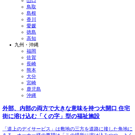
山口
鳥取
島根
香川
愛媛
徳島
高知
九州・沖縄
福岡
佐賀
長崎
熊本
大分
宮崎
鹿児島
沖縄
外部、内部の両方で大きな意味を持つ大開口 住宅
街に溶け込む「くの字」型の福祉施設
「道上のデイサービス」は敷地の三方を道路に接した角地に