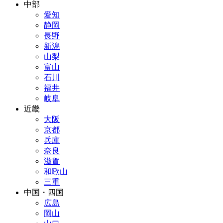
中部
愛知
静岡
長野
新潟
山梨
富山
石川
福井
岐阜
近畿
大阪
京都
兵庫
奈良
滋賀
和歌山
三重
中国・四国
広島
岡山