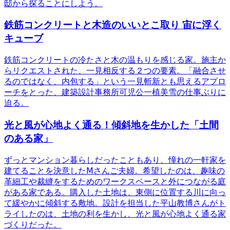
邸から探ることにしよう。
鉄筋コンクリートと木造のいいとこ取り 宙に浮く
キューブ
鉄筋コンクリートの冷たさと木の温もりを感じる家。施主か
らリクエストされた、一見相反する２つの要素。「融合させ
るのではなく、内包する」という一見斬新とも思えるアプロ
ーチをとった、建築設計事務所可児公一植美雪の仕事ぶりに
迫る。
光と風が心地よく通る！傾斜地を生かした「土間
のある家」
ずっとマンション暮らしだったこともあり、憧れの一軒家を
建てることを決意したⅯさんご夫婦。希望したのは、趣味の
革細工や裁縫をするためのワークスペースと外につながる庭
がある家である。購入した土地は、東側に位置する川に向っ
て緩やかに傾斜する敷地。設計を担当した平山教博さんがト
ライしたのは、土地の利を生かし、光と風が心地よく通る家
づくりだった。