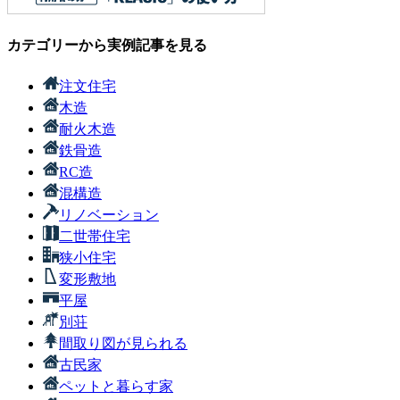
カテゴリーから実例記事を見る
注文住宅
木造
耐火木造
鉄骨造
RC造
混構造
リノベーション
二世帯住宅
狭小住宅
変形敷地
平屋
別荘
間取り図が見られる
古民家
ペットと暮らす家