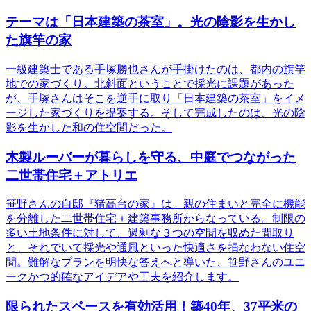
テーマは「日本建築の茶室」。光の陰影を生かし
た旗竿の家
一級建築士である手塚勝也さんが手掛けたのは、都内の旗竿
地での家づくり。北斜面ということで採光に課題があった
が、手塚さんはそこを逆手に取り「日本建築の茶室」をイメ
ージした家づくりを提案する。そして完成したのは、光の陰
影を生かした和の住空間だった。
木製ルーバーが暮らしを守る、中庭でつながった
二世帯住宅＋アトリエ
笹野さんの自邸『猪高台の家』は、親の住まいと完全に機能
を分離した二世帯住宅＋建築事務所からなっている。制限の
多い土地条件に対して、過剰な３つの空間を収めた間取り
と、それでいて採光や通風といった快適さを損なわない住空
間。難解なプランを明快な答えへと導いた、笹野さんのユニ
ークかつ的確なアイデアや工夫を紹介します。
限られたスペースを有効活用！築40年、37平米の