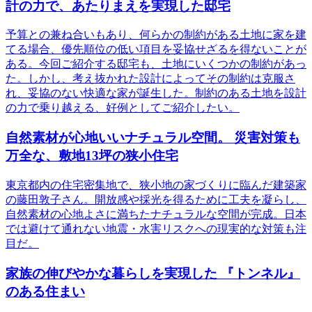
計の力で、あたりまえを実現した邸宅
予算との兼ね合いもあり、何らかの制約がある土地に家を建
てる場合、優先順位の低い項目を妥協せざるを得ないことが
ある。今回ご紹介する邸宅も、土地にいくつかの制約があっ
た。しかし、考え抜かれた設計によってその制約は克服さ
れ、妥協のない快適な家が誕生した。制約のある土地を設計
の力で乗り越える、好例としてご紹介したい。
自然素材が心地いいナチュラル空間。 災害対策も
万全な、敷地13坪の狭小住宅
東京都内の住宅密集地で、狭小地の家づくりに臨んだ建築家
の藤田敦子さん。開放感や採光を得るために工夫を凝らし、
自然素材の心地よさに満ちたナチュラルな空間が完成。日本
では避けて通れない地震・水害リスクへの現実的な対策も注
目だ。
家族の伸びやかな暮らしを実現した 『トンネル』
のある住まい