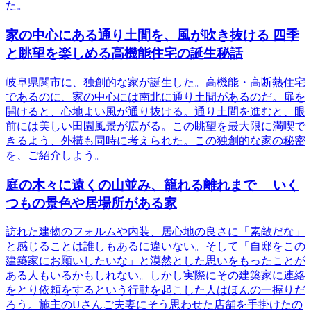
た。
家の中心にある通り土間を、風が吹き抜ける 四季
と眺望を楽しめる高機能住宅の誕生秘話
岐阜県関市に、独創的な家が誕生した。高機能・高断熱住宅
であるのに、家の中心には南北に通り土間があるのだ。扉を
開けると、心地よい風が通り抜ける。通り土間を進むと、眼
前には美しい田園風景が広がる。この眺望を最大限に満喫で
きるよう、外構も同時に考えられた。この独創的な家の秘密
を、ご紹介しよう。
庭の木々に遠くの山並み、籠れる離れまで いく
つもの景色や居場所がある家
訪れた建物のフォルムや内装、居心地の良さに「素敵だな」
と感じることは誰しもあるに違いない。そして「自邸をこの
建築家にお願いしたいな」と漠然とした思いをもったことが
ある人もいるかもしれない。しかし実際にその建築家に連絡
をとり依頼をするという行動を起こした人はほんの一握りだ
ろう。施主のUさんご夫妻にそう思わせた店舗を手掛けたの