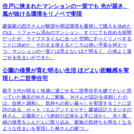
住戸に挟まれたマンションの一室でも 光が届き、
風が抜ける環境をリノベで実現
建築家の四方さんが眺望や周辺環境を重視して購入を決めた
のは、リフォーム済みのマンション。すぐにでも住める状態
だったが、ライフスタイルに合った空間にすべくリノベする
ことに決めた。そのまま使えるところは使い予算を抑えつ
つ、マンションの一室とは思えないほど明るく、心地よく過
ごせる住まいができた。
公園の借景が育む明るい生活 ほどよい距離感を実
現した二世帯住宅
親子３代が明るく快適に過ごせる二世帯住宅を建てたいと思
っていた施主のWさんご家族。 Wさんが設計を依頼したの
は、自然と調和し、気持ちの良い暮らしを実現することに定
評のある、ｍ＋ｈ（エムアンドエイチ）建築設計スタジオの
林さん。公園前という絶好の立地を上手に活かし、光と風、
緑の借景をふんだんに取り込み、家族の気持ちも明るくなる
ような住まいを実現した林さんの家づ…