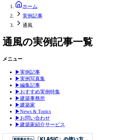
ホーム
実例記事
通風
通風
の実例記事一覧
メニュー
▶
実例記事
▶
実例写真集
▶
編集記事
▶
おすすめ実例特集
▶
建築事務所
▶
建築家
▶
News & Topics
▶
お問い合わせ
▶
建築家紹介サービス