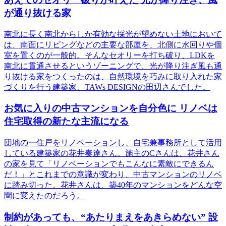
が通り抜ける家
南北に長く南北からしか有効な採光が望めない土地において
は、南面にリビングなどの主要な部屋を、北側に水回りや個
室を置くのが一般的。そんなセオリーを打ち破り、LDKを
南北に貫通させるというゾーニングで、光が降り注ぎ風も通
り抜ける家をつくったのは、自然環境を巧みに取り入れた家
づくりを行う建築家、TAWs DESIGNの田辺さんでした。
お気に入りの中古マンションを自分色に リノベは
住宅取得の新たな主流になる
団地の一住戸をリノベーションし、自宅兼事務所として活用
している建築家の花井奏達さん。施主のCさんは、花井さん
の家を見て「リノベーションでもこんなに素敵にできるん
だ！」とこれまでの意識が変わり、中古マンションのリノベ
に踏み切った。花井さんは、築40年のマンションをどんな空
間に変えたのだろう。
制約があっても、“あたりまえをあきらめない” 設