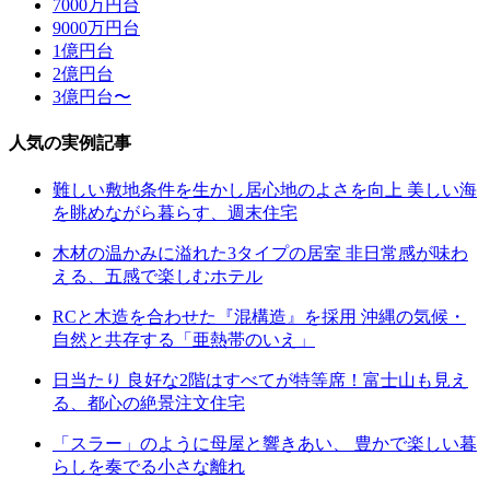
7000万円台
9000万円台
1億円台
2億円台
3億円台〜
人気の実例記事
難しい敷地条件を生かし居心地のよさを向上 美しい海
を眺めながら暮らす、週末住宅
木材の温かみに溢れた3タイプの居室 非日常感が味わ
える、五感で楽しむホテル
RCと木造を合わせた『混構造』を採用 沖縄の気候・
自然と共存する「亜熱帯のいえ」
日当たり 良好な2階はすべてが特等席！富士山も見え
る、都心の絶景注文住宅
「スラー」のように母屋と響きあい、 豊かで楽しい暮
らしを奏でる小さな離れ