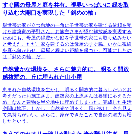
すぐ隣の母屋と庭を共有。視界いっぱいに 緑を取
り込む大開口を実現した「斜めの軸」
親世帯の家が立つ敷地の一角に子世帯の家を建てる依頼を受
けた建築家の平野さん。お施主さまが望む解放感を実現する
ためにも、母屋の緑豊かな庭を子世帯の家にも取り込みたい
と考えた。ただ、家を建てるのは母屋のすぐ脇。いかに視線
を庭へ向かわせ、母屋と程よい距離を保つか。可能にしたの
は「斜めの軸」だ。
自然豊かな環境を、さらに魅力的に。 明るく開放
感抜群の、丘に埋もれた山小屋
恵まれた自然環境を生かし、明るく開放的に暮らしたいとお
考えだったお施主さま。建築家の上原さんは要望に応えるた
め、なんと建物を半分地中に埋めてしまった。完成した生活
空間は地下。しかし、自然光で明るく、風が抜け、空も見え
て気持ちがいい。さらに、家ができたことで自然の魅力も増
したという。
あえてのセオリー破りが叶えた 光が降り注ぎ、風