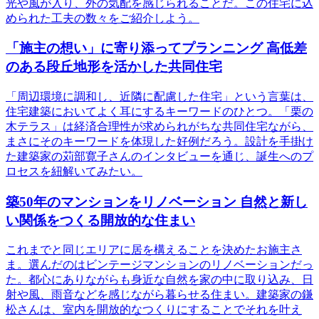
光や風が入り、外の気配を感じられることだ。この住宅に込
められた工夫の数々をご紹介しよう。
「施主の想い」に寄り添ってプランニング 高低差
のある段丘地形を活かした共同住宅
「周辺環境に調和し、近隣に配慮した住宅」という言葉は、
住宅建築においてよく耳にするキーワードのひとつ。「栗の
木テラス」は経済合理性が求められがちな共同住宅ながら、
まさにそのキーワードを体現した好例だろう。設計を手掛け
た建築家の苅部寛子さんのインタビューを通じ、誕生へのプ
ロセスを紐解いてみたい。
築50年のマンションをリノベーション 自然と新し
い関係をつくる開放的な住まい
これまでと同じエリアに居を構えることを決めたお施主さ
ま。選んだのはビンテージマンションのリノベーションだっ
た。都心にありながらも身近な自然を家の中に取り込み、日
射や風、雨音などを感じながら暮らせる住まい。建築家の鎌
松さんは、室内を開放的なつくりにすることでそれを叶え