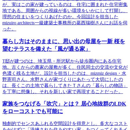
が、実はこの家が建っているのは、住宅に囲まれた住宅密集
地である。周囲からの視線が多い環境をいかにして打開し、
理想の住まいをつくりあげたのか。今回設計を担当した
mizuiro architects一級建築士事務所の葛西瑞樹さんにお話を伺
った。
暮らし方はそのままに、思い出の母屋を一新 桜を
望むテラスを備えた「風が通る家」
T邸が建つのは、埼玉県・所沢駅から徒歩圏内にある住宅
地。古くからの農家の屋敷が多く、住民同士の交流や文化が
色濃く残る土地だ。設計を担当したのは、mizmiz design・水
野憲司さん。水野さんが家づくりにあたって大切にしたの
は、長くこの土地で暮らしてきたＴさんの「暮らしの物語」
を丁寧に想像し、それを新しい家で再現することだった。
家族をつなげる「吹穴」とは？ 居心地抜群のLDK
をローコストでも可能に
独創的でセンスあふれる空間設計を得意とし、多大なコスト
をかけずに「洗練された住みやすい家」をつくってくれるイ