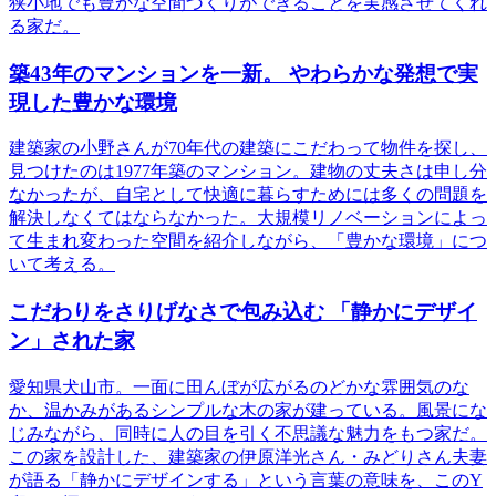
狭小地でも豊かな空間づくりができることを実感させてくれ
る家だ。
築43年のマンションを一新。 やわらかな発想で実
現した豊かな環境
建築家の小野さんが70年代の建築にこだわって物件を探し、
見つけたのは1977年築のマンション。建物の丈夫さは申し分
なかったが、自宅として快適に暮らすためには多くの問題を
解決しなくてはならなかった。大規模リノベーションによっ
て生まれ変わった空間を紹介しながら、「豊かな環境」につ
いて考える。
こだわりをさりげなさで包み込む 「静かにデザイ
ン」された家
愛知県犬山市。一面に田んぼが広がるのどかな雰囲気のな
か、温かみがあるシンプルな木の家が建っている。風景にな
じみながら、同時に人の目を引く不思議な魅力をもつ家だ。
この家を設計した、建築家の伊原洋光さん・みどりさん夫妻
が語る「静かにデザインする」という言葉の意味を、このY