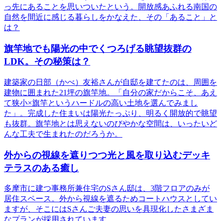
っ先にあることを思いついたという。開放感あふれる南国の
自然を間近に感じる暮らしをかなえた、その「あること」と
は？
旗竿地でも陽光の中でくつろげる眺望抜群の
LDK。その秘策は？
建築家の日部（かべ）友裕さんが自邸を建てたのは、周囲を
建物に囲まれた21坪の旗竿地。「自分の家だからこそ、あえ
て狭小×旗竿というハードルの高い土地を選んでみまし
た」。完成した住まいは陽光たっぷり、明るく開放的で眺望
も抜群。旗竿地とは思えないのびやかな空間は、いったいど
んな工夫で生まれたのだろうか。
外からの視線を遮りつつ光と風を取り込むデッキ
テラスのある癒し
多摩市に建つ事務所兼住宅のSさん邸は、3階フロアのみが
居住スペース。外から視線を遮るためコートハウスとしてい
ますが、そこにはSさんご夫妻の思いを具現化したさまざま
なプランが採用されています。