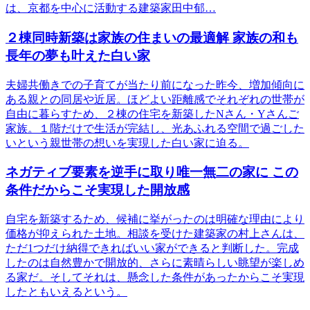
は、京都を中心に活動する建築家田中郁…
２棟同時新築は家族の住まいの最適解 家族の和も
長年の夢も叶えた白い家
夫婦共働きでの子育てが当たり前になった昨今、増加傾向に
ある親との同居や近居。ほどよい距離感でそれぞれの世帯が
自由に暮らすため、２棟の住宅を新築したNさん・Yさんご
家族。１階だけで生活が完結し、光あふれる空間で過ごした
いという親世帯の想いを実現した白い家に迫る。
ネガティブ要素を逆手に取り唯一無二の家に この
条件だからこそ実現した開放感
自宅を新築するため、候補に挙がったのは明確な理由により
価格が抑えられた土地。相談を受けた建築家の村上さんは、
ただ1つだけ納得できればいい家ができると判断した。完成
したのは自然豊かで開放的、さらに素晴らしい眺望が楽しめ
る家だ。そしてそれは、懸念した条件があったからこそ実現
したともいえるという。