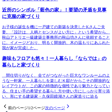
近所のシンボル「藍色の家」！要望の矛盾を見事
に克服の家づくり
お子様の誕生を機に一戸建ての新築を決意したKさんご夫
妻。「設計は、人柄とセンスがよい方に」という希望から、
秋山アトリエ一級建築士事務所の秋山功さんに依頼すること
に。イメージどおり、明るく開放的、木の温もりにあふれた
我が家が完成した。
趣味もフロアも悠々！一人暮らし「ならでは」の
暮らしと家づくり
間仕切りがなく、全てがつながった巨大なワンルームのよ
うな一軒家。一人暮らしを楽しむＫ邸だからこその開放的な
レイアウトが、この家の特徴的な個性であり魅力となってい
る。住まい手の希望する暮らし方や使い方にしっかり寄り添
い、形にする建築家・久保田鏡湖さんの家造りに迫る
前のページ
1
/
2
ページ
次のページ