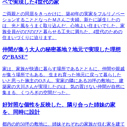
ベで実現した4世代の家
ご両親との同居をきっかけに、築40年の実家をフルリノベー
ションすることとなったＭさんご夫婦。新たに誕生したの
は、光と風をうまく取り込んだ、心地よい住まいでした。家
族全員がのびのびと暮らせる工夫に満ちた、4世代のための
住まいづくりに迫ります。
仲間が集う大人の秘密基地？地元で実現した理想
の“BASE”
家は、家族が快適に暮らす場所であるとともに、仲間や親戚
が集う場所でもある。 生まれ育った地元に戻って暮らした
いと思った施主のOさん。実家の隣にある20坪の敷地に、建
築家の大川さんが実現したのは、気の置けない仲間が自然に
集まる、くつろぎの空間だった。
好対照な個性を反映した、隣り合った姉妹の家
を、同時に設計
都内の約50坪の敷地に、姉妹それぞれの家族が住む家を建て