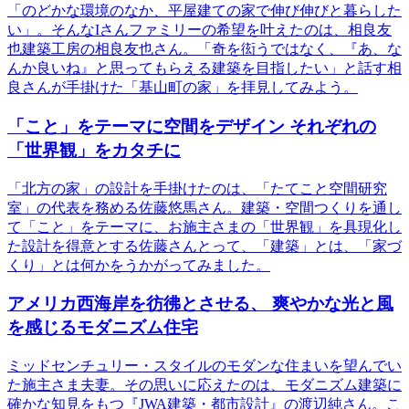
「のどかな環境のなか、平屋建ての家で伸び伸びと暮らした
い」。そんなIさんファミリーの希望を叶えたのは、相良友
也建築工房の相良友也さん。「奇を衒うではなく、『あ、な
んか良いね』と思ってもらえる建築を目指したい」と話す相
良さんが手掛けた「基山町の家」を拝見してみよう。
「こと」をテーマに空間をデザイン それぞれの
「世界観」をカタチに
「北方の家」の設計を手掛けたのは、「たてこと空間研究
室」の代表を務める佐藤悠馬さん。建築・空間つくりを通し
て「こと」をテーマに、お施主さまの「世界観」を具現化し
た設計を得意とする佐藤さんとって、「建築」とは、「家づ
くり」とは何かをうかがってみました。
アメリカ西海岸を彷彿とさせる、 爽やかな光と風
を感じるモダニズム住宅
ミッドセンチュリー・スタイルのモダンな住まいを望んでい
た施主さま夫妻。その思いに応えたのは、モダニズム建築に
確かな知見をもつ『JWA建築・都市設計』の渡辺純さん。こ