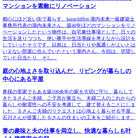
マンションを素敵にリノベーション
都心にほど近い街で暮らす、kurachiffon 瀧内未来一級建築士
事務所代表の瀧内未来さん。築40年ほどのマンションをリノ
ベーションしたという物件は、自宅兼仕事場として、日々の
生活を送りつつも、使い勝手や生活導線を考えながら設計を
していったそうです。以前は、日当たりや風通しがよいとは
いえない部屋に住んでいたという瀧内さん。今回は、切望し
ていた日当たり、そし…
庭の心地よさを取り込んだ、リビングが暮らしの
中心にある平屋
奥様の実家でもある築100余年の家を大切に守り、暮らして
きたＳさんご夫婦。ご子息が巣立ち、夫婦二人のこれからの
暮らしや耐震性への不安を考慮して、建て替えることにしま
した。Ｓさんご夫婦のリクエストは心地よく暮らせる平屋。
石川さんが提案したＳさんの住まいの工夫をご紹介します。
妻の趣味と夫の仕事を両立し、快適な暮らしも叶