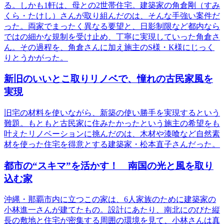
る。しかも1軒は、母との2世帯住宅。建築家の角倉剛（すみ
くら・たけし）さんが取り組んだのは、そんな手強い案件だ
った。両家でまったく異なる要望と、日影制限など都内なら
ではの細かな規制を受け止め、丁寧に実現していった角倉さ
ん。その過程を、角倉さんに加え施主のS様・K様にじっく
りとうかがった。
新旧のいいとこ取りリノベで、憧れの古民家風を
実現
旧宅の材料を使いながら、新築の使い勝手を実現するという
難題。もともと古民家に住みたかったという施主の希望をも
叶えたリノベーションに挑んだのは、木材や漆喰など自然素
材を使った住宅を得意とする建築家・松本直子さんだった。
都市の“スキマ”を活かす！ 南国の光と風を取り
込む家
沖縄・那覇市内に立つこの家は、6人家族のために建築家の
小林進一さんが建てたもの。設計にあたり、南北にのびた縦
長の敷地と住宅が密集する周囲の環境を見て、小林さんは真